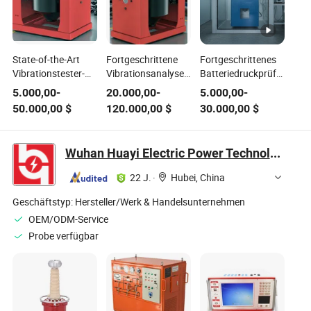
State-of-the-Art
Fortgeschrittene
Fortgeschrittenes
Vibrationstester-
Vibrationsanalysegerät
Batteriedruckprüfgerät
Analysator für
für präzise
für Lithium-Pack-
5.000,00
-
20.000,00
-
5.000,00
-
moderne 3c
Elektronikinspektionswerkzeug
Extrusionsprüfsystem
50.000,00
$
120.000,00
$
30.000,00
$
Prüfsysteme
Systemtester
Wuhan Huayi Electric Power Technology Co., Ltd.
22 J.
·
Hubei, China
Geschäftstyp:
Hersteller/Werk & Handelsunternehmen
OEM/ODM-Service
Probe verfügbar