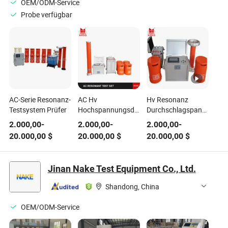
OEM/ODM-Service
Probe verfügbar
AC-Serie Resonanz-
AC Hv
Hv Resonanz
Testsystem Prüfer
Hochspannungsdurchschlagprüfungsausrüstu
Durchschlagspannungspr
mit variabler
Set AC Hipot Prüfer
2.000,00
-
2.000,00
-
2.000,00
-
Frequenz
variable Frequenz
20.000,00
$
20.000,00
$
20.000,00
$
Resonanzprüfgerät
Serienresonanz
System
Prüfgerät System
Kabelprüfung Hipot
Hochspannungs
Jinan Nake Test Equipment Co., Ltd.
Tester für Gis,
Serienresonanz
Kabel,
Kabelprüfer
Shandong, China
Transformator
OEM/ODM-Service