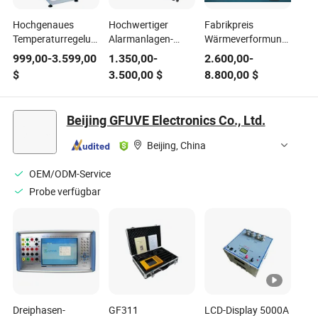
Hochgenaues
Hochwertiger
Fabrikpreis
Temperaturregelungssystem
Alarmanlagen-
Wärmeverformung
für Kunststoff- und
Flammentester zur
Vicat-Prüfer mit
999,00
-
3.599,00
1.350,00
-
2.600,00
-
Gummischmelzflussindexprüfer
Bewertung der
fortschrittlichem
$
3.500,00
$
8.800,00
$
Materialentzündbarkeit
Temperaturregelsystem
Beijing GFUVE Electronics Co., Ltd.
Beijing, China
OEM/ODM-Service
Probe verfügbar
Dreiphasen-
GF311
LCD-Display 5000A