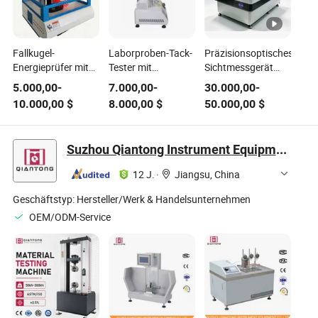
Fallkugel-
Laborproben-Tack-
Präzisionsoptisches
Energieprüfer mit
Tester mit
Sichtmessgerät
Hochfrequenz-
Computersteuerungssystem
visuelle
5.000,00
-
7.000,00
-
30.000,00
-
Datenakquisitionssystem
für ASTM D2979
Inspektionsausrüstung
10.000,00
$
8.000,00
$
50.000,00
$
Standardprüfungen
Suzhou Qiantong Instrument Equipment Co., Ltd.
12 J.
·
Jiangsu, China
Geschäftstyp:
Hersteller/Werk & Handelsunternehmen
OEM/ODM-Service