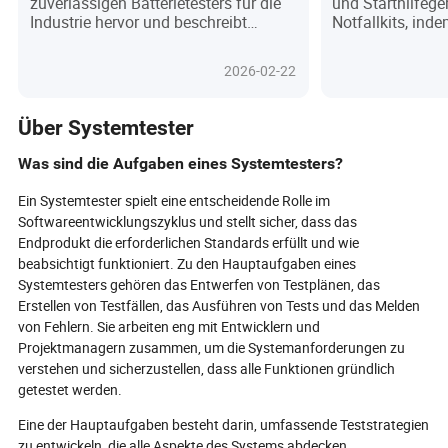
zuverlässigen Batterietesters für die
und Starthilfege
zuverlässige
Industrie hervor und beschreibt
Notfallkits, inde
Leistungsdiagnosen
dessen Typen, Anwendungen, Vorteile
Verwendung, Kos
und Einsatzmöglichkeiten zur
berücksichtigt, 
2026-02-22
Gewährleistung einer effizienten
Auswahl der gee
Stromdiagnose.
helfen.
Über Systemtester
Was sind die Aufgaben eines Systemtesters?
Ein Systemtester spielt eine entscheidende Rolle im
Softwareentwicklungszyklus und stellt sicher, dass das
Endprodukt die erforderlichen Standards erfüllt und wie
beabsichtigt funktioniert. Zu den Hauptaufgaben eines
Systemtesters gehören das Entwerfen von Testplänen, das
Erstellen von Testfällen, das Ausführen von Tests und das Melden
von Fehlern. Sie arbeiten eng mit Entwicklern und
Projektmanagern zusammen, um die Systemanforderungen zu
verstehen und sicherzustellen, dass alle Funktionen gründlich
getestet werden.
Eine der Hauptaufgaben besteht darin, umfassende Teststrategien
zu entwickeln, die alle Aspekte des Systems abdecken,