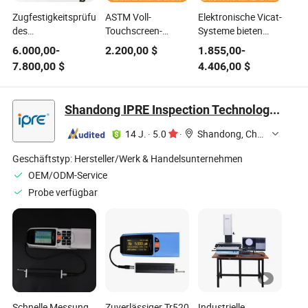
Zugfestigkeitsprüfung
ASTM Voll-
Elektronische Vicat-
des
Touchscreen-
Systeme bieten
Befestigungssystems
Steuerungssystem
einen
6.000,00
-
2.200,00
$
1.855,00
-
Izod-Schlagprüfer
Wärmeverzerrungstemper
7.800,00
$
4.406,00
$
Materialfestigkeitstest
Shandong IPRE Inspection Technology Co., Ltd
14 J.
·
5.0
·
Shandong, China
Geschäftstyp:
Hersteller/Werk & Handelsunternehmen
OEM/ODM-Service
Probe verfügbar
Schnelle Messung
Zuverlässiger Tr520
Industrielle