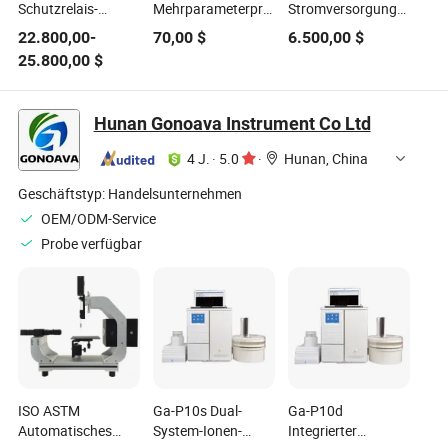
Schutzrelais-
Mehrparameterprüfer
Stromversorgung
Testsystem,
für das gesamte
Einspritztester
22.800,00
-
70,00
$
6.500,00
$
Schutzrelaisprüfer
Stromversorgungssystem
25.800,00
$
Hunan Gonoava Instrument Co Ltd
4 J.
·
5.0
·
Hunan, China
Geschäftstyp:
Handelsunternehmen
OEM/ODM-Service
Probe verfügbar
ISO ASTM
Ga-P10s Dual-
Ga-P10d
Automatisches
System-Ionen-
Integrierter