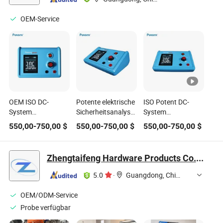
OEM-Service
OEM ISO DC-
Potente elektrische
ISO Potent DC-
System
Sicherheitsanalysatoren
System
Fehlerstromprüfer
DC-System
Fehlerstromprüfer
550,00
-
750,00
$
550,00
-
750,00
$
550,00
-
750,00
$
Elektrische
Erdfehler-
Elektrische
Sicherheitsanalysatoren
Isolationsprüfer
Sicherheitsanalysatoren
Zhengtaifeng Hardware Products Co., Ltd.
5.0
·
Guangdong, China
OEM/ODM-Service
Probe verfügbar