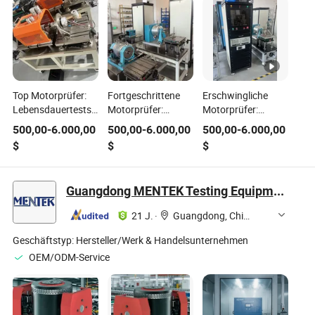
Top Motorprüfer:
Fortgeschrittene
Erschwingliche
Lebensdauertestsysteme
Motorprüfer:
Motorprüfer:
für genaue
Lebensdauertestsysteme
System bereit,
500,00
-
6.000,00
500,00
-
6.000,00
500,00
-
6.000,00
Lebensdauerinformationen
für perfekte
Chinas Pionier und
$
$
$
Haltbarkeitsresultate
erste Wahl
Guangdong MENTEK Testing Equipment Co.,Ltd
21 J.
·
Guangdong, China
Geschäftstyp:
Hersteller/Werk & Handelsunternehmen
OEM/ODM-Service