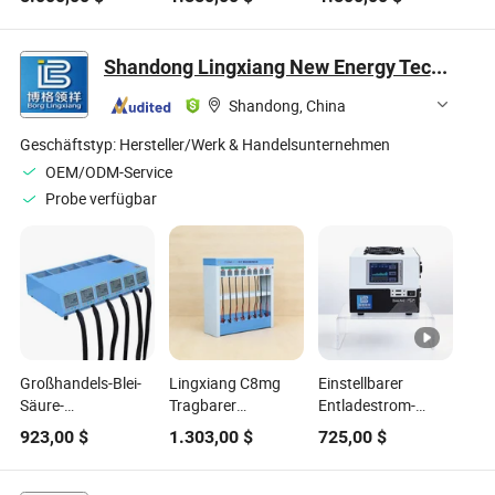
Isolationswiderstand
Schleifenmessgerät
Shandong Lingxiang New Energy Technology Co., Ltd.
Shandong, China
Geschäftstyp:
Hersteller/Werk & Handelsunternehmen
OEM/ODM-Service
Probe verfügbar
Großhandels-Blei-
Lingxiang C8mg
Einstellbarer
Säure-
Tragbarer
Entladestrom-
Batterietester für
Batterietester mit
Batterietester für
923,00
$
1.303,00
$
725,00
$
Rechenzentrums-
Pulsreparatursystem
Lithium-Ionen-
Stromversorgungssysteme
Pack-Systeme