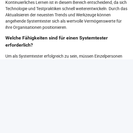
Kontinuierliches Lernen ist in diesem Bereich entscheidend, da sich
Technologie und Testpraktiken schnell weiterentwickeln. Durch das
Aktualisieren der neuesten Trends und Werkzeuge können
angehende Systemtester sich als wertvolle Vermögenswerte für
ihre Organisationen positionieren.
Welche Fähigkeiten sind für einen Systemtester
erforderlich?
Um als Systemtester erfolgreich zu sein, müssen Einzelpersonen
über eine vielfältige Palette von Fähigkeiten verfügen, die es ihnen
ermöglichen, Software Systeme effektiv zu bewerten. Eine der
wichtigsten Fähigkeiten ist analytisches Denken, das es Testern
ermöglicht, potenzielle Probleme zu identifizieren und komplexe
Systeme zu verstehen. Diese Fähigkeit ist entscheidend für die
Entwicklung von Testfällen, die verschiedene Szenarien abdecken,
und für die Fehlersuche bei Problemen, die während des Testens
auftreten.
Aufmerksamkeit für Details ist eine weitere kritische Fähigkeit für
Systemtester. Sie müssen die Softwarefunktionen sorgfältig
überprüfen, um sicherzustellen, dass jeder Aspekt wie beabsichtigt