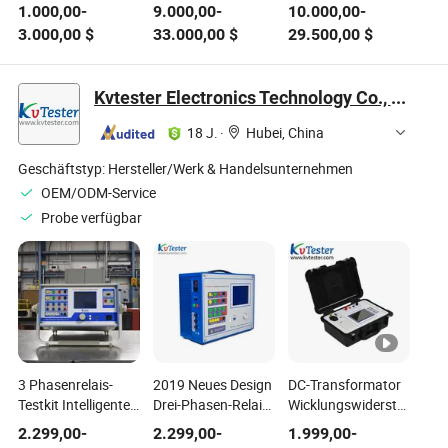
Kontaktwinkelmessgerät
Chromatograph-
Ionenchromatograph
1.000,00
-
9.000,00
-
10.000,00
-
Wassertropfenwinkelgerät
Analysator Labor-
Einzelnes System
3.000,00
$
33.000,00
$
29.500,00
$
Tester
Chromatographie-
Ionenchromatograph
Dynamisches
Testgerät Anionen-
Analysator Anion
Kontaktwinkelmessgerät
Kationentestgerät
Kation Tester
Kvtester Electronics Technology Co., Ltd.
Messanalysesystem
Ausrüstungsinstrument
Gerät
18 J.
·
Hubei, China
Geschäftstyp:
Hersteller/Werk & Handelsunternehmen
OEM/ODM-Service
Probe verfügbar
3 Phasenrelais-
2019 Neues Design
DC-Transformator
Testkit Intelligentes
Drei-Phasen-Relais-
Wicklungswiderstandstes
Schutzprüfgerät
Schutz-
Komplettlinie
2.299,00
-
2.299,00
-
1.999,00
-
Relais-
Mikrocomputer-
Stromversorgungssyste