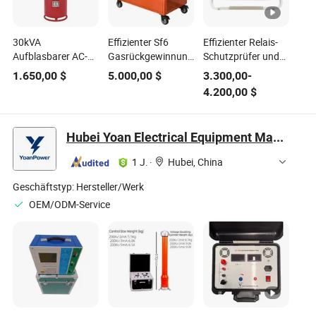
30kVA
Effizienter Sf6
Effizienter Relais-
Aufblasbarer AC-
Gasrückgewinnungssystemprüfer
Schutzprüfer und
Hipot-Prüfer Sf6
mit fortschrittlicher
Überspannungsprüfer
1.650,00
$
5.000,00
$
3.300,00
-
Gasgefülltes
Filtration neuer
für Windows-
4.200,00
$
Durchschlagspannungsprüfsystem
Technologie
Betriebssysteme
Hubei Yoan Electrical Equipment Manufacturing Co., Ltd
1 J.
·
Hubei, China
Geschäftstyp:
Hersteller/Werk
OEM/ODM-Service