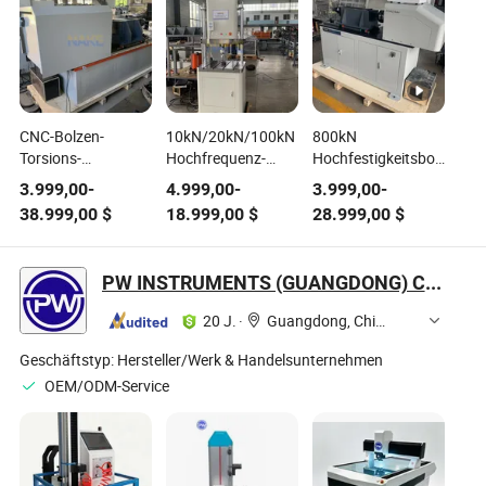
CNC-Bolzen-
10kN/20kN/100kN
800kN
Torsions-
Hochfrequenz-
Hochfestigkeitsbolzen-
Axialkraftprüfer -
Elektronisch/Hydraulischer
Drehmoment-
3.999,00
-
4.999,00
-
3.999,00
-
PC-gesteuertes
Dynamischer
Vorspannprüfsystem
38.999,00
$
18.999,00
$
28.999,00
$
System für
Ermüdungstester
für Strukturbolzen
Stahlkonstruktionen
mit
M12-M36 Prüfer
M12-M36
Computersteuerungssystem
PW INSTRUMENTS (GUANGDONG) CO., LTD.
Schraubenprüfung
20 J.
·
Guangdong, China
Geschäftstyp:
Hersteller/Werk & Handelsunternehmen
OEM/ODM-Service