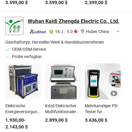
3.599,00
$
3.599,00
$
2.399,00
$
Schutzprüfsystem
Test-System
Testausrüstung
Relaisprüfer
Wuhan Kaidi Zhengda Electric Co., Ltd.
14 J.
·
5.0
·
Hubei, China
Geschäftstyp:
Hersteller/Werk & Handelsunternehmen
OEM/ODM-Service
Probe verfügbar
Elektrische
Kdzd Elektrischer
Mehrkanaliger PD-
Energieversorgungssysteme
Multifunktionaler
Tester für
Intelligente
Sf6
Teilentladungserkennung
1.930,00
-
2.899,00
$
3.636,00
$
Umspannstation 3
Zersetzungsumfassender
unter Verwendung
2.143,00
$
Phasen-
Tester Sf6
von Ultraschall,