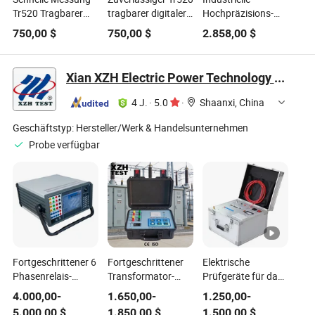
Tr520 Tragbarer
tragbarer digitaler
Hochpräzisions-
digitaler
Rauheitsprüfer für
Vision-
750,00
$
750,00
$
2.858,00
$
Rauheitsmesser für
das
Koordinatenmessmaschi
das
Übertragungssystem
für ultra präzise
Übertragungssystem
Mikroteile-
Xian XZH Electric Power Technology Co., Ltd.
Metrologieprüfer
4 J.
·
5.0
·
Shaanxi, China
Geschäftstyp:
Hersteller/Werk & Handelsunternehmen
Probe verfügbar
Fortgeschrittener 6
Fortgeschrittener
Elektrische
Phasenrelais-
Transformator-
Prüfgeräte für das
Schutztester für
Drehzahlprüfer für
Stromnetz 200A
4.000,00
-
1.650,00
-
1.250,00
-
Windows-Systeme
Dreiphasensysteme
Kontaktwiderstandsmess
5.000,00
$
1.850,00
$
1.500,00
$