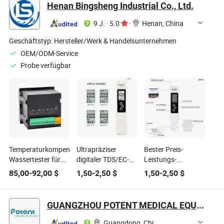
Henan Bingsheng Industrial Co., Ltd.
9 J.
·
5.0
·
Henan, China
Geschäftstyp:
Hersteller/Werk & Handelsunternehmen
OEM/ODM-Service
Probe verfügbar
Temperaturkompensierter
Ultrapräziser
Bester Preis-
Wassertester für
digitaler TDS/EC-
Leistungs-
verbesserte
Wasserqualitätstester
Wasserqualitätsprüfer
85,00
-
92,00
$
1,50
-
2,50
$
1,50
-
2,50
$
Aquarienkontrollsysteme
für aquatische
für RO-Systeme
Systeme
und Hydroponik
GUANGZHOU POTENT MEDICAL EQUIPMENT JOINT-STOCK CO., LTD.
Guangdong, China