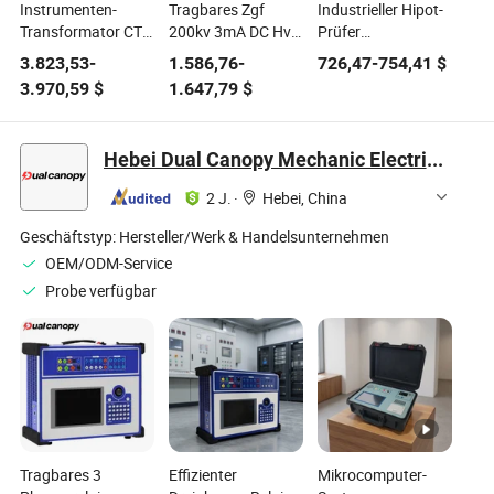
Instrumenten-
Tragbares Zgf
Industrieller Hipot-
Transformator CT
200kv 3mA DC Hv
Prüfer
PT Volt-Ampere
Testgerät DC
Mikrowiderstandsmessge
3.823,53
-
1.586,76
-
726,47
-
754,41
$
Charakteristik-
Durchschlagprüfer
100A DC-
3.970,59
$
1.647,79
$
Testanalysator,
für das
Schleifenwiderstandstest
Leistungssystem
Bahnstromversorgungssystem
für die Wartung von
CT PT Verhältnis-
Hochspannungsgeräteprüfung
Stromsystemen
Hebei Dual Canopy Mechanic Electrical Engineering Co., Ltd.
Polarisierungstestgerät,
anpassbarer
2 J.
·
Hebei, China
Hochspannungstester
Geschäftstyp:
Hersteller/Werk & Handelsunternehmen
OEM/ODM-Service
Probe verfügbar
Tragbares 3
Effizienter
Mikrocomputer-