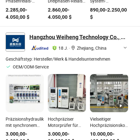
Phasenrelais-
Dreiphasen-Relais-
System-
Testgerät
Schutzprüfer:
Leistungstransformator
2.285,00
-
2.860,00
-
890,00
-
2.250,00
Multifunktionales
Erhöhung der
mit
4.050,00
$
4.050,00
$
$
Stromsystem-
Sicherheit von
Lastabgriffprüfer
Testgerät
Stromversorgungssystemen
Sekundärstrominjektorprüfer
Hangzhou Weiheng Technology Co., Ltd.
18 J.
·
Zhejiang, China
Geschäftstyp:
Hersteller/Werk & Handelsunternehmen
OEM/ODM-Service
Präzisionshydraulikpumpenprüfer
Hochpräziser
Vielseitiger
mit synchronem
Motorprüfer für
Hochpräzisionskompakte
Effizienzmesssystem
duale Stationen
Joint-Modultester
3.000,00
-
3.000,00
-
10.000,00
-
Drehmomentbelastungssystem
mit direkter