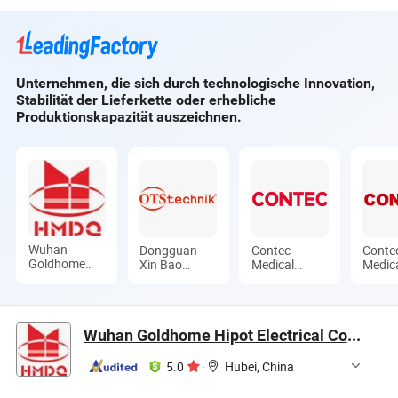
Mikrocomputer-
Taupunkt- und
TEV- und UHF-
Sekundärstrom-
Reinheitstest-
Technologien
Injektionsschutztester
System
Unternehmen, die sich durch technologische Innovation,
Stabilität der Lieferkette oder erhebliche
Produktionskapazität auszeichnen.
Wuhan
Dongguan
Contec
Conte
Goldhome
Xin Bao
Medical
Medic
Hipot
Instrument
Systems Co.,
Syste
Electrical Co.,
Co.,Ltd
Ltd.
Ltd.
Ltd.
Wuhan Goldhome Hipot Electrical Co., Ltd.
5.0
·
Hubei, China