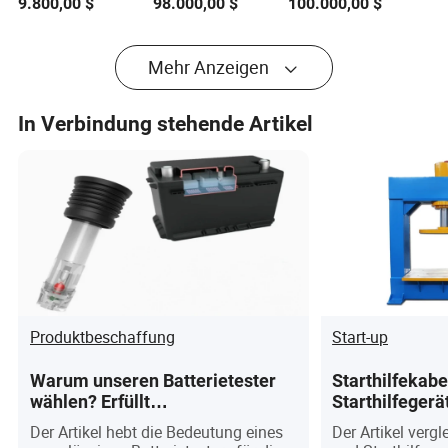
9.800,00
$
98.000,00
$
100.000,00
$
maßgeschneiderte
Drehmomentregelung
chinesische Fabrik
(DTC) Technologie
Mehr Anzeigen
In Verbindung stehende Artikel
Produktbeschaffung
Start-up
Warum unseren Batterietester
Starthilfekabe
wählen? Erfüllt
Starthilfegerä
Industriestandards und
beste Wahl für
Der Artikel hebt die Bedeutung eines
Der Artikel vergl
Benutzeranforderungen für
Notfallset?