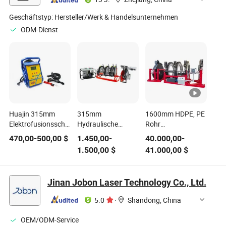
Geschäftstyp:
Hersteller/Werk & Handelsunternehmen
ODM-Dienst
Huajin 315mm
315mm
1600mm HDPE, PE
Elektrofusionsschweißmaschine
Hydraulische
Rohr
für HDPE-
Muffenschweißmaschine
Stumpfschweißmaschine
470,00
-
500,00
$
1.450,00
-
40.000,00
-
Rohre/Gas- und
für HDPE PE PP
Rohrverbindung
1.500,00
$
41.000,00
$
Wasserleitungen/OEM
Kunststoffrohre/
Huajin Schweißer
ODM
3"-12"H Zoll
Automatische
Maschinen zum
Kunststoffplatten-
Jinan Jobon Laser Technology Co., Ltd.
Thermofusion für
Schweißmaschine
Rohre
Kunststoffschweißen
5.0
·
Shandong, China
OEM/ODM-Service