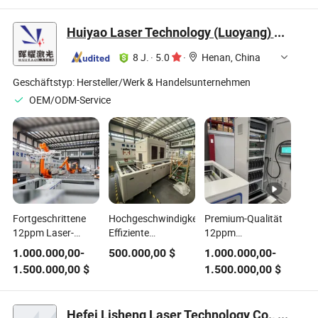
Rohrherstellungsmaschine,
geschweißte
Huiyao Laser Technology (Luoyang) Co., Ltd
Rohrmühle
8 J.
·
5.0
·
Henan, China
Geschäftstyp:
Hersteller/Werk & Handelsunternehmen
OEM/ODM-Service
Fortgeschrittene
Hochgeschwindigkeits-
Premium-Qualität
12ppm Laser-
Effiziente
12ppm
Schweißmaschine
Automatisierte
Hochgeschwindigkeits-
1.000.000,00
-
500.000,00
$
1.000.000,00
-
für die Produktion
Laser-
Automatisierte
1.500.000,00
$
1.500.000,00
$
von
Schweißmaschine
Laser-
Batteriepackungen
für die Montage
Schweißmaschine
von
für die Produktion
Hefei Lisheng Laser Technology Co., Ltd.