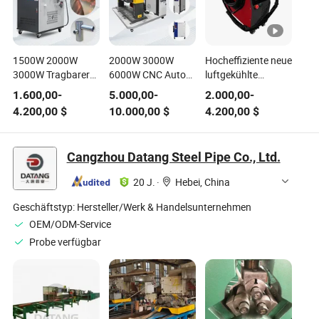
1500W 2000W
2000W 3000W
Hocheffiziente neue
3000W Tragbarer
6000W CNC Auto
luftgekühlte
Handheld Metall Ss
Roboter Tragbare
Technologie Plug
1.600,00
-
5.000,00
-
2.000,00
-
Aluminium Gun
Faserlaser MIG
and Play 1500W
4.200,00
$
10.000,00
$
4.200,00
$
Nahtschweißer
Löten
tragbare Handheld-
Reiniger Laser
Schweißgerät
Laser-
Faser Laser Mini
Maschine mit
Schweißmaschine
Cangzhou Datang Steel Pipe Co., Ltd.
Schweiß
Roboterarm für
Lötreinigungsmaschine
Edelstahl
20 J.
·
Hebei, China
Preis 4 in 1
Aluminium Metall
Gold
Geschäftstyp:
Hersteller/Werk & Handelsunternehmen
OEM/ODM-Service
Probe verfügbar