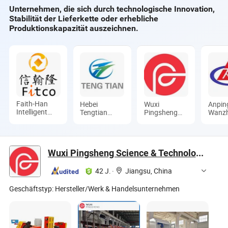
Unternehmen, die sich durch technologische Innovation,
Stabilität der Lieferkette oder erhebliche
Produktionskapazität auszeichnen.
Faith-Han
Hebei
Wuxi
Anpin
Intelligent
Tengtian
Pingsheng
Wanz
Technology
Welded Pipe
Science &
Wire 
Co., Ltd.
Equipment
Technology
Produc
Manufacturing
Co., Ltd.
Ltd.
Co., Ltd.
Wuxi Pingsheng Science & Technology Co., Ltd.
42 J.
·
Jiangsu, China
Geschäftstyp:
Hersteller/Werk & Handelsunternehmen