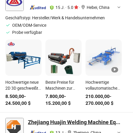
Fabrikpreis
15 J.
·
5.0
·
Hebei, China
Geschäftstyp:
Hersteller/Werk & Handelsunternehmen
OEM/ODM-Service
Probe verfügbar
Hochwertige neue
Beste Preise für
Hochwertige
2D 3D geschweißte
Maschinen zur
vollautomatische
Zaunmaschine
Herstellung von
3D Zaunpaneel-
8.500,00
-
7.800,00
-
210.000,00
-
Drahtgewebe
Edelstahl-
Maschenschweißmaschin
24.500,00
$
15.200,00
$
270.000,00
$
Schweißkernkomponenten
Elektroden-
Motor PLC Getriebe
Schweißdrahtgewebe
Herstellung
in Rollen
Zhejiang Huajin Welding Machine Equipment Co., Ltd.
Einzelhandel Bau
13 J.
·
Zhejiang, China