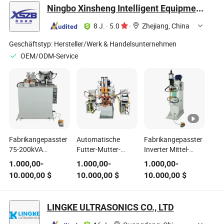
Ningbo Xinsheng Intelligent Equipment Co., Ltd
8 J.
·
5.0
·
Zhejiang, China
Geschäftstyp:
Hersteller/Werk & Handelsunternehmen
OEM/ODM-Service
Fabrikangepasster
Automatische
Fabrikangepasster
75-200kVA
Futter-Mutter-
Inverter Mittel-
automatischer
Punktschweißmaschine,
Frequenz
1.000,00
-
1.000,00
-
1.000,00
-
Blitzschweißer neu
automatischer
Gleichstrom 380V
10.000,00
$
10.000,00
$
10.000,00
$
für Stahlrohr,
Mutter-Stift-
Punktschweißmaschine
Kupfer, Aluminium,
Punktprojektion-
für
Stahlstange,
Schweißer MFDC
Widerstandsschweißen
LINGKE ULTRASONICS CO., LTD
Sägeblatt, Rad,
Kupfer-Mutter-
von Edelstahl
Gehäuse,
Punktschweißmaschine