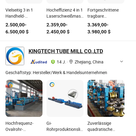
Vielseitig 3 in 1
Hocheffizienz 4 in 1
Fortgeschrittene
Handheld-
Laserschweißmaschine
tragbare
Faserlaser-
1000W Tragbarer
Laserschweißmaschine
2.500,00
-
2.359,00
-
3.369,00
-
Schweißmaschine
Laser für Edelstahl
mit einstellbaren
6.500,00
$
2.450,00
$
3.980,00
$
(3000W)
Leistungsstufen
KINGTECH TUBE MILL CO.,LTD
14 J.
·
Zhejiang, China
Geschäftstyp:
Hersteller/Werk & Handelsunternehmen
Hochfrequenz-
Gi-
Zuverlässige
Ovalrohr-
Rohrproduktionslinie
quadratische
Schweißmaschine
für
Rohrherstellungsanlagen