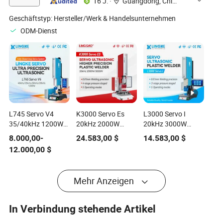
16 J.
·
Guangdong, China
Stumpfschweißmaschine
Geschäftstyp:
Hersteller/Werk & Handelsunternehmen
ODM-Dienst
L745 Servo V4
K3000 Servo Es
L3000 Servo I
35/40kHz 1200W
20kHz 2000W
20kHz 3000W
Ultraschall-
Schwerlast-
Befestigungs-
8.000,00
-
24.583,00
$
14.583,00
$
Kunststoffschweißmaschine
Verbindungs-
Trimm-
12.000,00
$
für die Automobil-
Ultraschall-
Hochfrequenz-
Innenausstattung
Kunststoff-
Ultraschall-
Vibrationsschweißmaschine
Kunststoffschweißmasch
Mehr Anzeigen
für
Deponieauskleidung
In Verbindung stehende Artikel