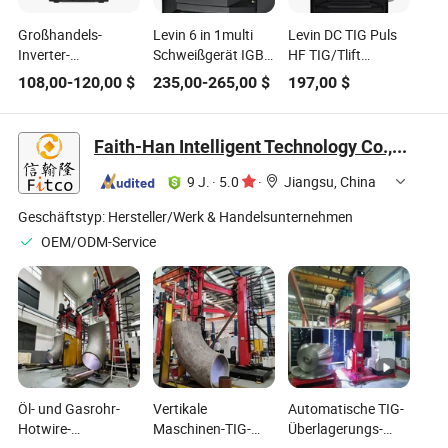
Großhandels-
Levin 6 in 1multi
Levin DC TIG Puls
Inverter-
Schweißgerät IGBT
HF TIG/Tlift
Schweißgerät Sync-
Inverter MIG Puls
TIG/TIG
108,00
-
120,00
$
235,00
-
265,00
$
197,00
$
160 V4.0
/MIG Mag/ Hf TIG
Kalt-/Stichschweißmasch
MIG/Mag/TIG/MMA
/Hf Schnitt/ MMA
Schweißmaschine
Schweißmaschine
Faith-Han Intelligent Technology Co., Ltd.
9 J.
·
5.0
·
Jiangsu, China
Geschäftstyp:
Hersteller/Werk & Handelsunternehmen
OEM/ODM-Service
Öl- und Gasrohr-
Vertikale
Automatische TIG-
Hotwire-
Maschinen-TIG-
Überlagerungs-