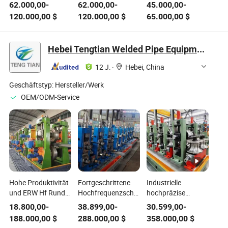
Beschichtungs-TIG-
Schweißgeräte mit
Argon-Inverter-
62.000,00
-
62.000,00
-
45.000,00
-
Schweißgerät
I-Clad 300
Lichtbogenschweißmasch
120.000,00
$
120.000,00
$
65.000,00
$
Steuerungssystem
für
Überlagerungsschweißen
Hebei Tengtian Welded Pipe Equipment Manufacturing Co., Ltd.
12 J.
·
Hebei, China
Geschäftstyp:
Hersteller/Werk
OEM/ODM-Service
Hohe Produktivität
Fortgeschrittene
Industrielle
und ERW Hf Rund-
Hochfrequenzschweißanlage
hochpräzise
und
für die Produktion
Stahlquadratrohr-
18.800,00
-
38.899,00
-
30.599,00
-
Quadratrohrschweißmaschine
von
Schweißproduktionslinie
188.000,00
$
288.000,00
$
358.000,00
$
Kohlenstoffstahlrohren,
Rohrherstellungsmaschin