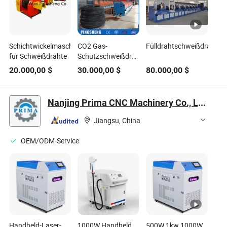
Schichtwickelmaschine
CO2 Gas-
Fülldrahtschweißdrahtzi
für Schweißdrähte
Schutzschweißdraht-
Ziehmaschine
20.000,00
$
30.000,00
$
80.000,00
$
Nanjing Prima CNC Machinery Co., Ltd.
Jiangsu, China
OEM/ODM-Service
Handheld-Laser-
1000W Handheld
500W 1kw 1000W