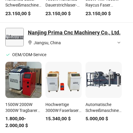
Schweißmaschine
Dauerstrichlaser-
Raycus Faser
500W Edelstahl-
Schweißmaschine
Handheld Laser
23.150,00
$
23.150,00
$
23.150,00
$
Laser-Löten
Metall Edelstahl
Schweißmaschine
/Aluminium Laser-
mit
Schweiß-/Lötmaschine
kontinuierlichem
Nanjing Prima Cnc Machinery Co., Ltd.
Schweißen
Jiangsu, China
OEM/ODM-Service
1500W 2000W
Hochwertige
Automatische
3000W Tragbarer
3000W Faserlaser
Schweißmaschine
Handlaser-
Metall Handheld
für vertikale
1.800,00
-
15.340,00
$
5.000,00
$
Schweißgerät für
Schweißmaschine
Ventilatorgehäuse
2.000,00
$
Metall Edelstahl
für Eisen Ss Al Cs