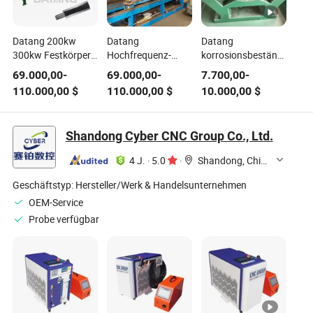
Datang 200kw
Datang
Datang
300kw Festkörper-
Hochfrequenz-
korrosionsbeständige
Hochfrequenz-
Finrohrschweißmaschine
Finnenrohrschweißmasch
69.000,00
-
69.000,00
-
7.700,00
-
Spiralrippenrohrschweißmaschine
mit 300kw, SPS-
Rohrprofiliermaschine
110.000,00
$
110.000,00
$
10.000,00
$
Technologie
Shandong Cyber CNC Group Co., Ltd.
4 J.
·
5.0
·
Shandong, China
Geschäftstyp:
Hersteller/Werk & Handelsunternehmen
OEM-Service
Probe verfügbar