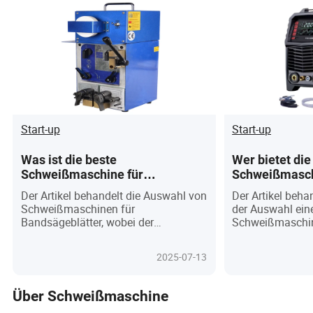
Start-up
Start-up
Was ist die beste
Wer bietet die
Schweißmaschine für
Schweißmasch
Bandsägeblätter und wie wählt
Qualität: Ein 
Der Artikel behandelt die Auswahl von
Der Artikel behan
man die richtige für seine
Lieferantenau
Schweißmaschinen für
der Auswahl ein
Bedürfnisse aus?
Erfüllung der
Bandsägeblätter, wobei der
Schweißmaschin
Benutzerbedür
Schwerpunkt auf
berücksichtigen 
Materialkompatibilität,
Produktionskapa
2025-07-13
Benutzerfreundlichkeit und
Investitionspote
Technologietrends liegt, ohne
und empfiehlt ei
Markennamen oder subjektive
Online-Plattform
Über Schweißmaschine
Adjektive zu betonen.