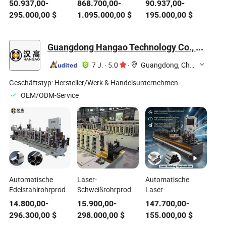
50.937,00
-
868.700,00
-
90.937,00
-
Hochsichere
Hochfrequenzschweißen,
mit fortschrittlichen
295.000,00
$
1.095.000,00
$
195.000,00
$
Stahlrohrherstellungsmaschine
einfach zu
Schweiß- und
Automatisch mit
bedienen,
Biegefähigkeiten
Schweißausrüstung
Maschinen zur
Maschinen für
Guangdong Hangao Technology Co., Ltd.
Herstellung von
dekorative
Edelstahlrohren für
Eisenrohre
7 J.
·
5.0
·
Guangdong, China
runde,
Herstellung von
quadratische und
quadratischen
Geschäftstyp:
Hersteller/Werk & Handelsunternehmen
rechteckige
Edelstahlprofilen
OEM/ODM-Service
Dekoration
Automatische
Laser-
Automatische
Edelstahlrohrproduktionslinie
Schweißrohrproduktionslinie
Laser-
Laser-
Edelstahl
Schweißrohrmühlenlinie
14.800,00
-
15.900,00
-
147.700,00
-
Schweißrohrmühle
geschweißte
Titanrohrformung
296.300,00
$
298.000,00
$
155.000,00
$
Wärmetauscher-
Stahlrohrherstellungsmaschine
hochpräzise