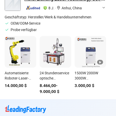
Energiespeicherpaketen
von Batteriepacks
8 J.
·
Anhui, China
Geschäftstyp:
Hersteller/Werk & Handelsunternehmen
OEM/ODM-Service
Probe verfügbar
Automatisierte
24 Stundenservice
1500W 2000W
Roboter-Laser-
optische
3000W
Schweißmaschine
Kommunikation
Laserreinigungsmaschine
14.000,00
$
8.466,00
-
3.000,00
$
für das
Batterien Elektronik
Laserrustentfernungsma
9.000,00
$
Laserschweißen
Faserlaser-
Schweißnaht-/Öl-
von
Schweißmaschine
und
unterschiedlichen
Farbreinigungsmaschine
Metallen