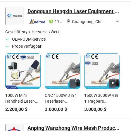
Dongguan Hengxin Laser Equipment Co., Ltd
11 J.
·
Guangdong, China
Geschäftstyp:
Hersteller/Werk
OEM/ODM-Service
Probe verfügbar
1000W Mini
CNC 1500W 3 in 1
1500W 3000W 4 in
Handheld Laser-
Faserlaser-
1 Tragbare
Schweißmaschine
Schweißgerät
Faserlaser-
2.200,00
$
3.000,00
$
3.000,00
$
für Metall CS Platte
tragbares
Schweißreinigungs-
Rohr 3 in 1 Laser
Handheld-Laser-
und
Schweißer
Schweißgerät für
Schneidemaschine
Anping Wanzhong Wire Mesh Products Co., Ltd.
Schneidreiniger mit
Metall
für Metall Edelstahl