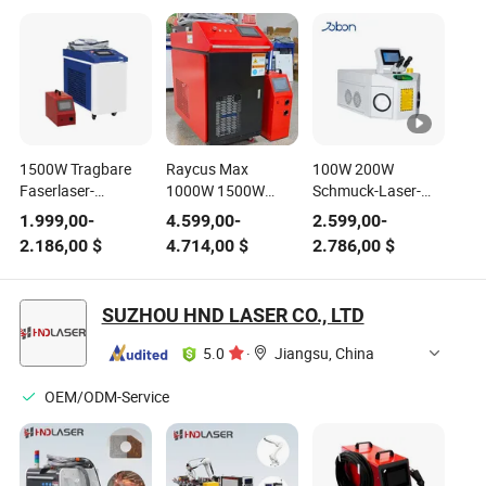
1500W Tragbare
Raycus Max
100W 200W
Faserlaser-
1000W 1500W
Schmuck-Laser-
Schweißmaschine
2000W 3000W
Schweißmaschine
1.999,00
-
4.599,00
-
2.599,00
-
für das Schneiden,
Tragbare Metall
für Gold, Silber,
2.186,00
$
4.714,00
$
2.786,00
$
Reinigen und
Handheld Faser
Platin
Nahtschweißen
Ausrüstung Laser
Präzisionsreparatur
von Edelstahl- und
Schweißmaschine
und -verarbeitung
SUZHOU HND LASER CO., LTD
Aluminiumblech
5.0
·
Jiangsu, China
OEM/ODM-Service