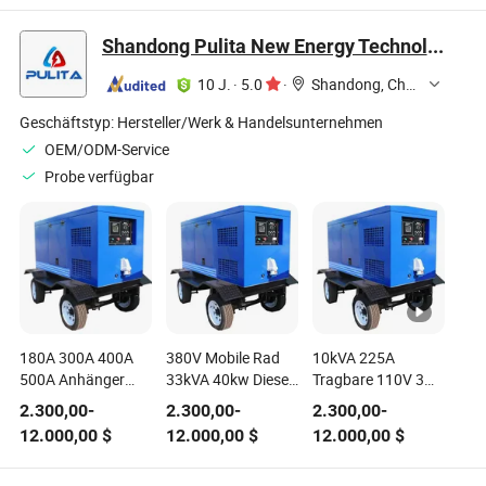
Rohrherstellungsmaschine
Stahlrohrherstellungsma
mit PLC-Steuerung
für medizinische
Shandong Pulita New Energy Technology Co., Ltd.
für industrielle
und industrielle
Anwendungen
Anwendungen
10 J.
·
5.0
·
Shandong, China
Geschäftstyp:
Hersteller/Werk & Handelsunternehmen
OEM/ODM-Service
Probe verfügbar
180A 300A 400A
380V Mobile Rad
10kVA 225A
500A Anhänger
33kVA 40kw Diesel-
Tragbare 110V 3
Einzel-Dual-Diesel-
Schweißmaschine
Phasen-
2.300,00
-
2.300,00
-
2.300,00
-
Motor-
mit Generator
Schweißmaschine
12.000,00
$
12.000,00
$
12.000,00
$
Schweißgenerator-
auf Generator
Maschine