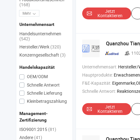
(168)
Jetzt
Mehr
Kontaktieren
Unternehmensart
Handelsunternehmen
(542)
Quanzhou Tianj
Hersteller/Werk
(320)
110
Konzerngesellschaft
(3)
Unternehmensart:
Hersteller/Werk &
Handelskapazität
Hauptprodukte:
Erwachsenenwindel , Damenbind
OEM/ODM
F&E-Kapazität:
Eigenmarke,
Schnelle Antwort
Schnelle Antwort:
Reaktionszei
Schnelle Lieferung
Kleinbetragszahlung
Jetzt
Kontaktieren
Management-
Zertifizierung
ISO9001:2015
(81)
Andere
(41)
Quanzhou Tianj