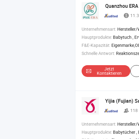
Quanzhou ERA S
11.3
Unternehmensart:
Hersteller
Hauptprodukte:
Babytuch , Erwachsenentuch , Damen
F&E-Kapazität:
Eigenmarke,
Schnelle Antwort:
Reaktionszei
Jetzt
Kontaktieren
Yijia (Fujian) 
118
Unternehmensart:
Hersteller/Werk &
Hauptprodukte:
Babytücher , Damenbinden , Erwa