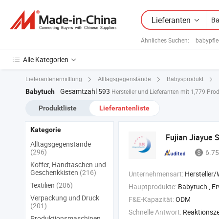
Lieferanten
Ähnliches Suchen:
babypfleg
Alle Kategorien
Lieferantenermittlung
Alltagsgegenstände
Babysprodukt
Gesamtzahl 593
Babytuch
Hersteller und Lieferanten mit 1,779 Pr
Produktliste
Lieferantenliste
Kategorie
Fujian Jiayue S
Alltagsgegenstände
(296)
6.75
Koffer, Handtaschen und
Geschenkkisten
(216)
Unternehmensart:
Hersteller/Werk &
Textilien
(206)
Hauptprodukte:
Babytuch , Erwachsenentuch , Feuchttü
Verpackung und Druck
F&E-Kapazität:
ODM
(201)
Schnelle Antwort:
Reaktionszei
Produktionsmaschinen