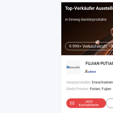
Top-Verkäufer Ausstell
in Einweg-Sanitärprodukte
9.999+ Verkaufskraft
FUJIAN PUTIA
Hauptprodukte:
Erwachsenenwindel , Babydiode , Unter
Stadt/Provinz:
Putian, Fujian
Jetzt
Kontaktieren