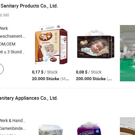
anitary Products Co., Ltd.
6 Mil
/Werk
binde , Babytücher , Babypanty
ODM,OEM
t ≤ 3 Stunden
/ Stück
/ Stück
0,17 $
0,08 $
(MOQ)
(MOQ)
20.000 Stücke
200.000 Stücke
Sanitary Appliances Co., Ltd.
 Handelsunternehmen
chsenentücher , Feuchttücher