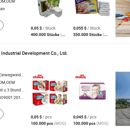
ODM,OEM
ian
/ Stück
/ Stück
0,05 $
0,055 $
(MOQ)
(MOQ)
400.000 Stücke
350.000 Stücke
 Industrial Development Co., Ltd.
en , Erwachsenenwindeln , Feuchttücher
ODM,OEM
t ≤ 3 Stunden
O9001:2015, ISO14001
/ pcs
/ pcs
0,05 $
0,045 $
(MOQ)
(MOQ)
100.000 pcs
100.000 pcs