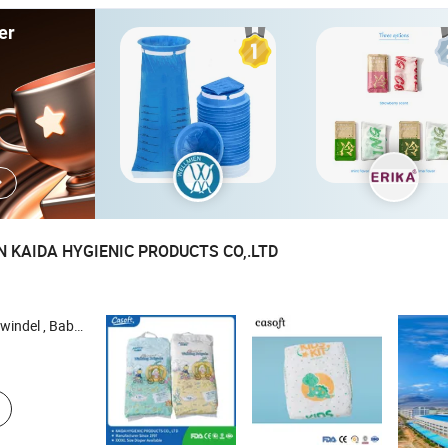
er
N KAIDA HYGIENIC PRODUCTS CO,.LTD
lage , Tierunterlage , Damenbinde