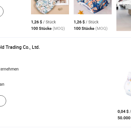
/ Stück
/ Stück
1,26 $
1,26 $
(MOQ)
(MOQ)
100 Stücke
100 Stücke
d Trading Co., Ltd.
ternehmen
nan
/
0,04 $
50.000