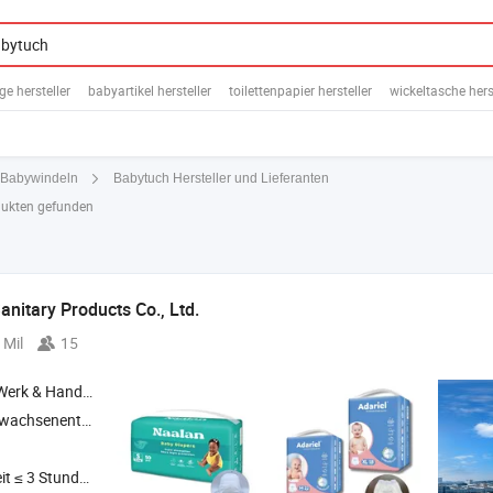
e hersteller
babyartikel hersteller
toilettenpapier hersteller
wickeltasche hers
Babytuch Hersteller und Lieferanten
Babywindeln
odukten gefunden
anitary Products Co., Ltd.
 Mil
15
 Handelsunternehmen
cher , Trockenwischen , Damenbinde
t ≤ 3 Stunden