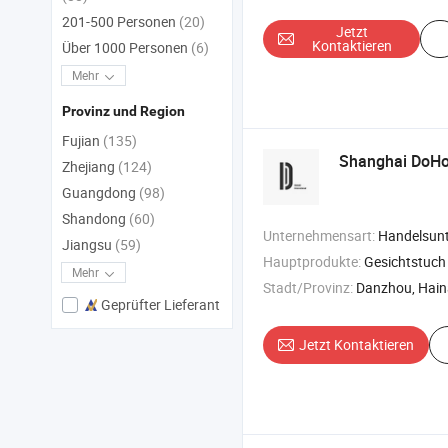
201-500 Personen
(20)
Jetzt
Kontaktieren
Über 1000 Personen
(6)
Mehr
Provinz und Region
Fujian
(135)
Shanghai DoHol
Zhejiang
(124)
Guangdong
(98)
Shandong
(60)
Unternehmensart:
Handelsun
Jiangsu
(59)
Hauptprodukte:
Gesichtstuch
Mehr
Stadt/Provinz:
Danzhou, Hai
Geprüfter Lieferant
Jetzt Kontaktieren