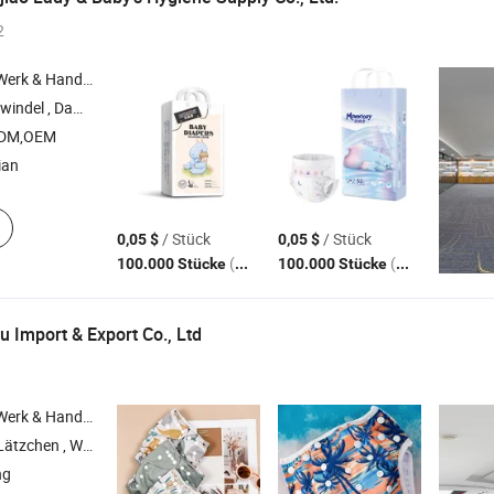
2
 Handelsunternehmen
de , Windel , Babydiode
ODM,OEM
ian
/ Stück
/ Stück
0,05 $
0,05 $
(MOQ)
(MOQ)
100.000 Stücke
100.000 Stücke
u Import & Export Co., Ltd
 Handelsunternehmen
 Wickelmatte , Nass-Trocken-Tasche
ng