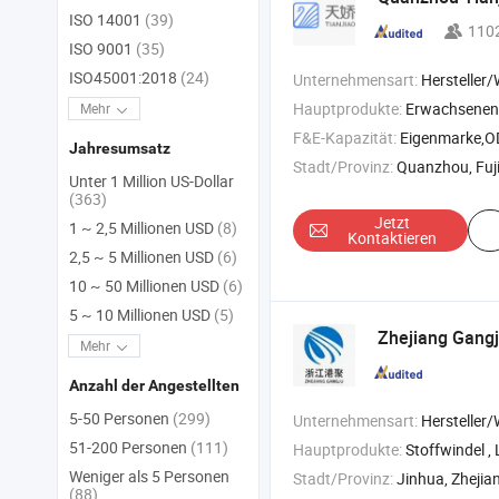
ISO 14001
(39)
110
ISO 9001
(35)
ISO45001:2018
(24)
Unternehmensart:
Hersteller/Werk &
Hauptprodukte:
Erwachsenenwindel , Damenbin
Mehr
F&E-Kapazität:
Eigenmarke,
Jahresumsatz
Stadt/Provinz:
Quanzhou, Fuj
Unter 1 Million US-Dollar
(363)
Jetzt
1 ~ 2,5 Millionen USD
(8)
Kontaktieren
2,5 ~ 5 Millionen USD
(6)
10 ~ 50 Millionen USD
(6)
5 ~ 10 Millionen USD
(5)
Zhejiang Gangj
Mehr
Anzahl der Angestellten
5-50 Personen
(299)
Unternehmensart:
Hersteller/Werk &
51-200 Personen
(111)
Hauptprodukte:
Stoffwindel , Lätzchen , Wickeldecke ,
Weniger als 5 Personen
Stadt/Provinz:
Jinhua, Zhejia
(88)