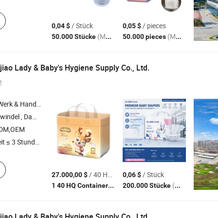
/ Stück
/ pieces
0,04 $
0,05 $
(MOQ)
(MOQ)
50.000 Stücke
50.000 pieces
iao Lady & Baby's Hygiene Supply Co., Ltd.
2
 Handelsunternehmen
e , Windel , Babywindel
ODM,OEM
t ≤ 3 Stunden
/ 40 HQ Container
/ Stück
27.000,00 $
0,06 $
(MOQ)
(MOQ)
1 40 HQ Container
200.000 Stücke
iao Lady & Baby's Hygiene Supply Co., Ltd.