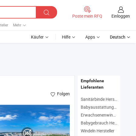
Einloggen
Poste mein RFQ
teller
Mehr
Käufer
Hilfe
Apps
Deutsch
Empfohlene
Lieferanten
Folgen
Sanitärbinde Hersteller
Babyausstattung Hersteller
Erwachsenenwindel Hersteller
Babygebrauch Hersteller
Windeln Hersteller