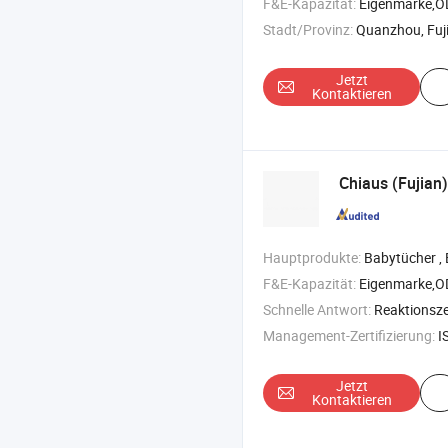
F&E-Kapazität:
Eigenmarke,
Stadt/Provinz:
Quanzhou, Fuj
Jetzt
Kontaktieren
Chiaus (Fujian)
Hauptprodukte:
Babytücher , Einwegwindeln , Wickelunterlag
F&E-Kapazität:
Eigenmarke,
Schnelle Antwort:
Reaktionszei
Management-Zertifizierung:
IS
Jetzt
Kontaktieren