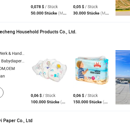
/ Stück
/ Stück
0,078 $
0,05 $
(MOQ)
(MOQ)
50.000 Stücke
30.000 Stücke
Hecheng Household Products Co., Ltd.
 Handelsunternehmen
endiapern , Slipeinlage , Stillpad
ODM,OEM
ian
/ Stück
/ Stück
0,06 $
0,06 $
(MOQ)
(MOQ)
100.000 Stücke
150.000 Stücke
 Paper Co., Ltd