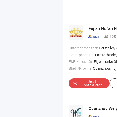
Fujian Hui'an 
125
Unternehmensart:
Hersteller/Werk &
Hauptprodukte:
Sanitärbinde , Babydiapern , Erwachsen
F&E-Kapazität:
Eigenmarke,
Stadt/Provinz:
Quanzhou, Fuj
Jetzt
Kontaktieren
Quanzhou Weiyi