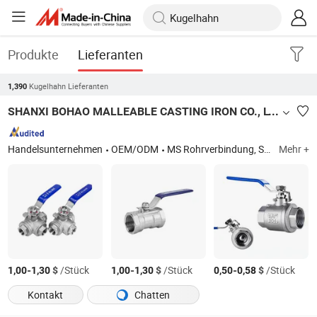
Produkte
Lieferanten
Kugelhahn Lieferanten
1,390
SHANXI BOHAO MALLEABLE CASTING IRON CO., LTD
Handelsunternehmen
OEM/ODM
MS Rohrverbindung, SS Rohrverbindung, SS Gewindehahn, SS Flanschventil, WCB Flanschventil, gerillte Rohrverbindung, Bogen, T-Stück, Muffe, Nippel, Verbindung, Stopfen, Buchse, Kupplung, Kappe
Mehr +
-
$
/Stück
-
$
/Stück
-
$
/Stück
1,00
1,30
1,00
1,30
0,50
0,58
Kontakt
Chatten