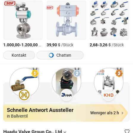
-
$
/Stück
$
/Stück
-
$
/Stück
1.000,00
1.200,00
39,90
2,68
3,26
Kontakt
Chatten
Schnelle Antwort Aussteller
Weniger als 2 h
in Ballventil
Huadu Valve Group Co., Ltd