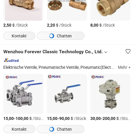
$
/Stück
$
/Stück
$
/Stück
2,50
2,20
8,00
Kontakt
Chatten
Wenzhou Forever Classic Technology Co., Ltd.
Elektrische Ventile, Pneumatische Ventile, Pneumatic(Electric) Kugelhahn, Pneumatic(Electric) Schmetterlingsventil, Regelventil, Hydraulischer Aktuator, Andere Automatische Valves usw
Mehr +
-
$
/Stück
-
$
/Stück
-
$
/Stück
15,00
100,00
15,00
90,00
30,00
200,00
Kontakt
Chatten