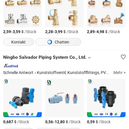
-
$
/Stück
-
$
/Stück
-
$
/Stück
2,59
3,59
2,28
3,99
2,89
4,98
Kontakt
Chatten
Ningbo Salvador Piping System Co., Ltd.
Schnelle Antwort
Kunststoffventil, Kunststofffittings, PVC-Ventile und -Fittings, Kunststoffrohre, Bewässerungsprodukte, Wasserhähne, Ventile, Rohre und Fittings, PVC/CPVC/PPR/HDPE-Rohre, Pph/PVDF-Rohre, Fittings und Ventile
Mehr +
$
/Stück
-
$
/Stück
$
/Stück
0,687
0,56
12,80
0,59