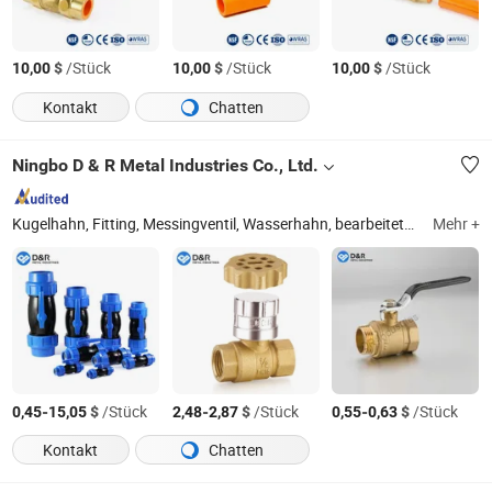
$
/Stück
$
/Stück
$
/Stück
10,00
10,00
10,00
Kontakt
Chatten
Ningbo D & R Metal Industries Co., Ltd.
Kugelhahn, Fitting, Messingventil, Wasserhahn, bearbeitete Metallteile, PVC-Ventil, Zinkventil, Duschschlauch, flexibler Schlauch
Mehr +
-
$
/Stück
-
$
/Stück
-
$
/Stück
0,45
15,05
2,48
2,87
0,55
0,63
Kontakt
Chatten