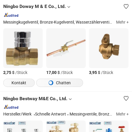
Ningbo Doway M & E Co., Ltd.
Messingkugelventil, Bronze-Kugelventil, Wasserzählerventil, Rohrverbindungen, Heizkörperventil, Messing-Bibcock, PPR-Verbindungen, Absperrventil, Rückschlagventil, Winkelventil
Mehr +
$
/Stück
$
/Stück
$
/Stück
2,75
17,00
3,95
Kontakt
Chatten
Ningbo Bestway M&E Co., Ltd.
Hersteller/Werk
Schnelle Antwort
Messingventile, Bronzeventil, Wasserzähler, abschließbares Ventil, Messingabsperrventil, Kunststoff-Wasserzählerbox, Messingfittings, Magnet, Rückschlagventil, Messingfilter
Mehr +