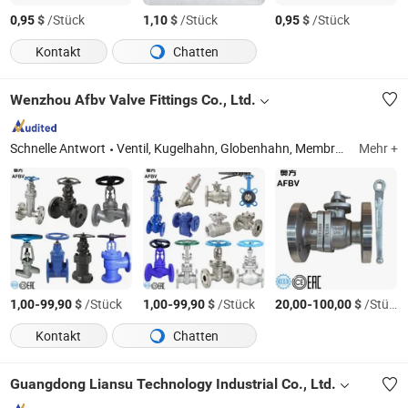
$
/Stück
$
/Stück
$
/Stück
0,95
1,10
0,95
Kontakt
Chatten
Wenzhou Afbv Valve Fittings Co., Ltd.
Schnelle Antwort
Ventil, Kugelhahn, Globenhahn, Membran-Globenhahn, Absperrhahn, Rückschlagventil, Edelstahlventil, Butterfly-Ventil, Sicherheitsventil, Y-Sieb
Mehr +
-
$
/Stück
-
$
/Stück
-
$
/Stück
1,00
99,90
1,00
99,90
20,00
100,00
Kontakt
Chatten
Guangdong Liansu Technology Industrial Co., Ltd.