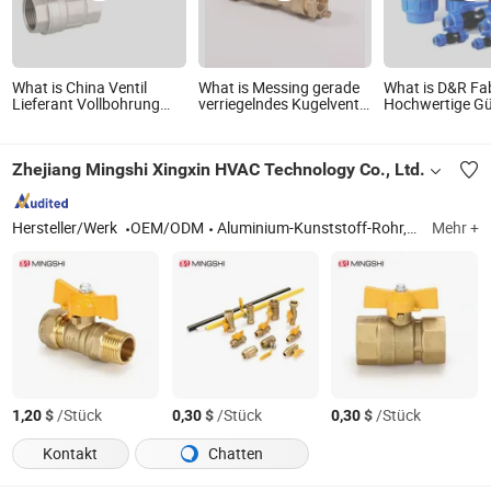
What is China Ventil
What is Messing gerade
What is D&R Fa
Lieferant Vollbohrung
verriegelndes Kugelventil
Hochwertige Gü
geschmiedete Messing
Anschluss an PE-Rohr
Preise DN20-11
Sanitär Hydraulik
Schnellkupplung
Kugelhähne
PP Kugelhahn
Zhejiang Mingshi Xingxin HVAC Technology Co., Ltd.
Hersteller/Werk
OEM/ODM
Aluminium-Kunststoff-Rohr, PEX-b-Rohr, PPR-Rohr, PPR-Fitting, Messingfitting, Verteiler, Ventil
Mehr +
$
/Stück
$
/Stück
$
/Stück
1,20
0,30
0,30
Kontakt
Chatten