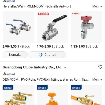
Hersteller/Werk
OEM/ODM
Schnelle Antwort
Mehr +
-
$
/Stück
-
$
/Stück
-
$
/Stück
2,90
3,50
1,70
2,30
1,33
1,93
Kontakt
Chatten
Guangdong Ctube Industry Co., Ltd.
OEM/ODM
PVC-Rohr, PVC-Rohrfittings, starres Rohr, flexibles Rohr, LSZH-Rohr, Anschlussdose, anpassbare Dose, elektrischer flexibler Schlauch, Solarohr, elektrisches Rohr
Mehr +