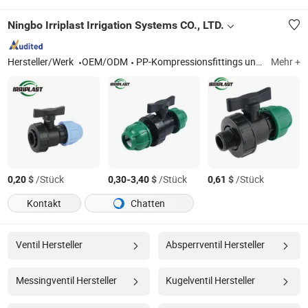
Ningbo Irriplast Irrigation Systems CO., LTD.
Hersteller/Werk
OEM/ODM
PP-Kompressionsfittings und Kugelhahn
Mehr +
$
/Stück
-
$
/Stück
$
/Stück
0,20
0,30
3,40
0,61
Kontakt
Chatten
Ventil Hersteller
Absperrventil Hersteller
Messingventil Hersteller
Kugelventil Hersteller