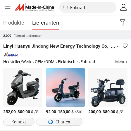
Produkte
Lieferanten
Fahrrad Lieferanten
2,000+
Linyi Huanyu Jindong New Energy Technology Co., Ltd.
Hersteller/Werk
OEM/ODM
Elektrisches Fahrrad
Mehr +
-
$
/Stück
-
$
/Stück
-
$
/Stück
252,00
300,00
92,00
150,00
200,00
380,00
Kontakt
Chatten