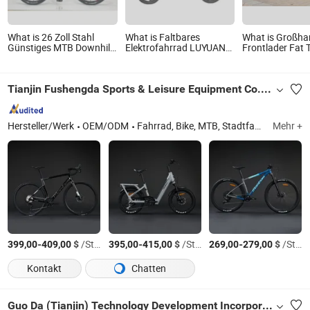
What is 26 Zoll Stahl
What is Faltbares
What is Großha
Günstiges MTB Downhill
Elektrofahrrad LUYUAN
Frontlader Fat T
Mountainbike
FB 03 NCM Lithium
fahrbares Kind
250W/350W
Motor Batterie
25km/h/30km/h
Familienlieferu
Tianjin Fushengda Sports & Leisure Equipment Co., Ltd.
EN15194
Elektrisches La
At006
Hersteller/Werk
OEM/ODM
Fahrrad, Bike, MTB, Stadtfahrrad, Mountainbike
Mehr +
-
$
/Stück
-
$
/Stück
-
$
/Stück
399,00
409,00
395,00
415,00
269,00
279,00
Kontakt
Chatten
Guo Da (Tianjin) Technology Development Incorporated Company