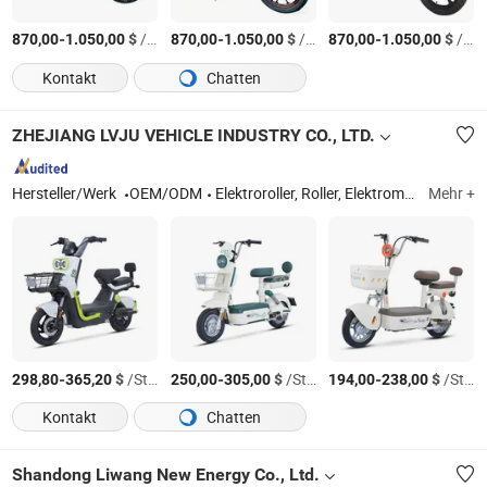
-
$
/Stück
-
$
/Stück
-
$
/Stück
870,00
1.050,00
870,00
1.050,00
870,00
1.050,00
Kontakt
Chatten
ZHEJIANG LVJU VEHICLE INDUSTRY CO., LTD.
Hersteller/Werk
OEM/ODM
Elektroroller, Roller, Elektromotorrad, E-Roller, Elektrisches Dreirad, Elektrisches Fahrrad, Motor
Mehr +
-
$
/Stück
-
$
/Stück
-
$
/Stück
298,80
365,20
250,00
305,00
194,00
238,00
Kontakt
Chatten
Shandong Liwang New Energy Co., Ltd.