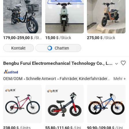
-
$
/Stück
$
/Stück
$
/Stück
179,00
259,00
15,00
275,00
Kontakt
Chatten
Bengbu Furui Electromechanical Technology Co., Ltd.
OEM/ODM
Schnelle Antwort
Fahrräder, Kinderfahrräder, Mountainbikes, Stadtfahrräder, BMX, Rennräder, Klappräder
Mehr +
$
/Units
-
$
/Units
-
$
/Units
238,00
55,80
111,60
90,90
109,08