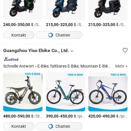
-
$
/Satz
-
$
/Satz
-
$
/Satz
240,00
350,00
215,00
325,00
215,00
325,00
Kontakt
Chatten
Guangzhou Yiso Ebike Co., Ltd.
Schnelle Antwort
E-Bike, faltbares E-Bike, Mountain E-Bike, Stadt E-Bike, Elektrofahrrad, Mini E-Bike, Teile für Elektrofahrräder, E-Bike Umbausätze, faltendes E-Bike, elektrisches Mountainbike
Mehr +
-
$
/Stück
-
$
/piece
-
$
/piece
480,00
590,00
390,00
450,00
420,00
490,00
Kontakt
Chatten