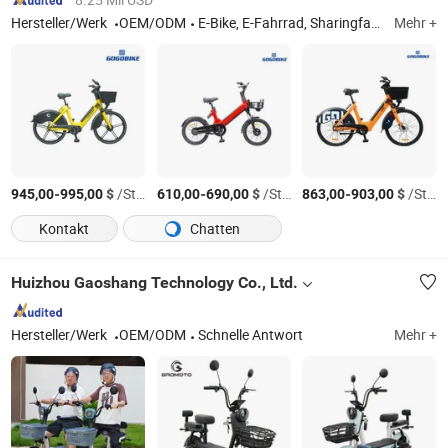
Hersteller/Werk
OEM/ODM
E-Bike, E-Fahrrad, Sharingfahrrad, Klappfahrrad, Mountainbike
Mehr +
-
$
/Stück
-
$
/Stück
-
$
/Stück
945,00
995,00
610,00
690,00
863,00
903,00
Kontakt
Chatten
Huizhou Gaoshang Technology Co., Ltd.
Hersteller/Werk
OEM/ODM
Schnelle Antwort
Mehr +