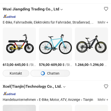
Wuxi Jiangding Trading Co., Ltd
E-Bike, Fahrradteile, Elektrokits für Fahrräder, Straßenrad, Fixie, Gravel, Mountainbike, Bambusfahrrad
Mehr +
-
$
/Stück
-
$
/Stück
-
$
/S
613,00
645,00
576,00
609,00
1.266,00
1.296,00
Kontakt
Chatten
Xcel(Tianjin)Technology Co., Ltd.
Handelsunternehmen
E-Bike, Motor, ATV, Anzeige
Tianjin
Mehr +