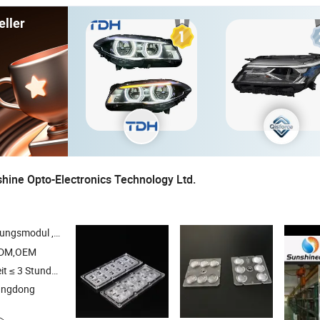
eller
ine Opto-Electronics Technology Ltd.
tungsmodul ,
-Linse ,
-Netzteil , Hochleistungs-
,
-Lichtk
LED
LED
LEDs
LED
ODM,OEM
t ≤ 3 Stunden
angdong