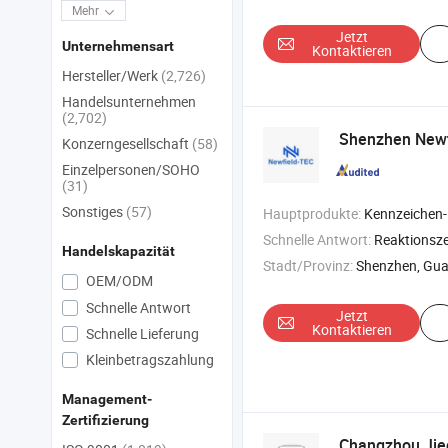
Mehr
Jetzt
Unternehmensart
Kontaktieren
Hersteller/Werk
(2,726)
Handelsunternehmen
(2,702)
Shenzhen Newfi
Konzerngesellschaft
(58)
Einzelpersonen/SOHO
(31)
Sonstiges
(57)
Hauptprodukte:
Kennzeichen-Erkennung integrierte Maschine , Schrankenanlage , unbeaufsichtigte
Schnelle Antwort:
Reaktionszei
Handelskapazität
Stadt/Provinz:
Shenzhen, Gu
OEM/ODM
Schnelle Antwort
Jetzt
Kontaktieren
Schnelle Lieferung
Kleinbetragszahlung
Management-
Zertifizierung
Changzhou Jiec