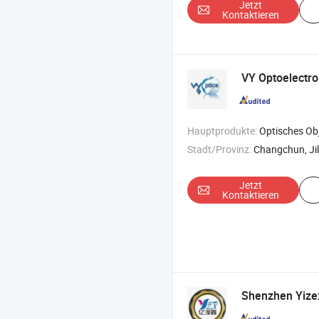
Jetzt
Kontaktieren
VY Optoelectron
Hauptprodukte:
Optisches Objektiv , optisches sphärisches Objektiv , optisc
Stadt/Provinz:
Changchun, Jil
Jetzt
Kontaktieren
Shenzhen Yizex