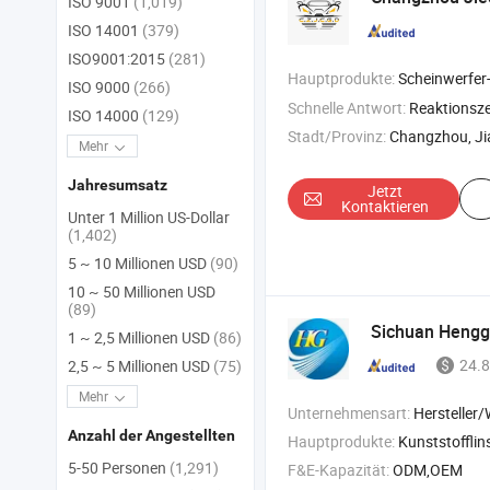
ISO 9001
(1,019)
ISO 14001
(379)
ISO9001:2015
(281)
Hauptprodukte:
Scheinwerfer-Projektorlinse , Nebels
ISO 9000
(266)
Schnelle Antwort:
Reaktionszei
ISO 14000
(129)
Stadt/Provinz:
Changzhou, J
Mehr
Jahresumsatz
Jetzt
Kontaktieren
Unter 1 Million US-Dollar
(1,402)
5 ~ 10 Millionen USD
(90)
10 ~ 50 Millionen USD
(89)
Sichuan Hengge
1 ~ 2,5 Millionen USD
(86)
24.8
2,5 ~ 5 Millionen USD
(75)
Mehr
Unternehmensart:
Hersteller/Werk &
Anzahl der Angestellten
Hauptprodukte:
Kunststofflinse , Automobilumgebungslicht , Beleu
5-50 Personen
(1,291)
F&E-Kapazität:
ODM,OEM