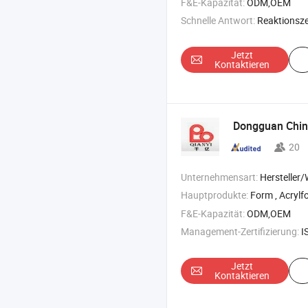
F&E-Kapazität:
ODM,OEM
Schnelle Antwort:
Reaktionszei
Jetzt
Kontaktieren
Dongguan Chiny
20
Unternehmensart:
Hersteller/Werk &
Hauptprodukte:
Form , Acrylfor
F&E-Kapazität:
ODM,OEM
Management-Zertifizierung:
I
Jetzt
Kontaktieren