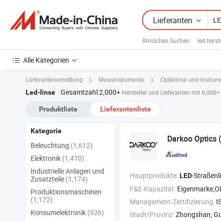
Lieferanten
Ähnliches Suchen:
led herst
Alle Kategorien
Lieferantenermittlung
Messinstrumente
Optiklinse und Instrum
Gesamtzahl 2,000+
Led-linse
Hersteller und Lieferanten mit 6,000
Produktliste
Lieferantenliste
Kategorie
Darkoo Optics 
Beleuchtung
(1,612)
Elektronik
(1,470)
Industrielle Anlagen und
Hauptprodukte:
-Straßenlichtlin
LED
Zusatzteile
(1,174)
F&E-Kapazität:
Eigenmarke,
Produktionsmaschinen
(1,172)
Management-Zertifizierung:
ISO90
Konsumelektronik
(926)
Stadt/Provinz:
Zhongshan, G