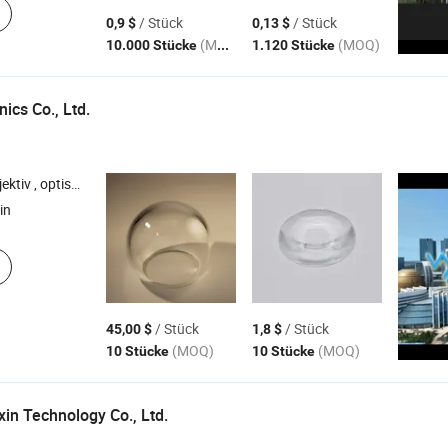
/ Stück
/ Stück
0,9 $
0,13 $
(MOQ)
(MOQ)
10.000 Stücke
1.120 Stücke
ics Co., Ltd.
hes Prisma , optische Fenster , optische Kugellinse
in
/ Stück
/ Stück
45,00 $
1,8 $
(MOQ)
(MOQ)
10 Stücke
10 Stücke
in Technology Co., Ltd.