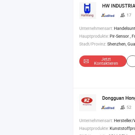
HW INDUSTRIAL
17
Unternehmensart:
Handelsun
Hauptprodukte:
Pir-Sensor , Fresnellinse , Mikrowellenmodul ,
Stadt/Provinz:
Shenzhen, Gu
Jetzt
Kontaktieren
Dongguan Hongz
52
Unternehmensart:
Hersteller
Hauptprodukte:
Kunststoffprofil , Kunststoffextrusi