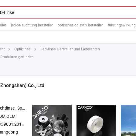
eller
led-beleuchtung hersteller
optisches objektiv hersteller
führungswirkung 
Led-linse Hersteller und Lieferanten
ent
Optiklinse
+ Produkten gefunden
(Zhongshan) Co., Ltd
se , Spotlichtlinse ,
-COB-Linse , optische Linsenform , plan-kon
LED
ODM,OEM
01:2015, ISO14001, ISO45001:2018, Andere
uangdong