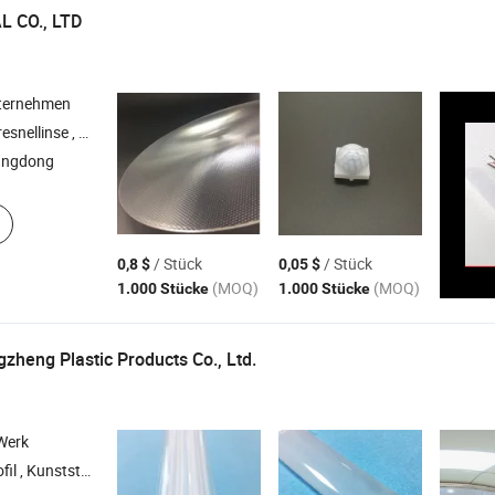
 CO., LTD
ternehmen
 Vergrößerungskarte , Anti-Schlaf-Alarm
angdong
/ Stück
/ Stück
0,8 $
0,05 $
(MOQ)
(MOQ)
1.000 Stücke
1.000 Stücke
heng Plastic Products Co., Ltd.
/Werk
on PC-Abdeckung , Kunststoffrohr