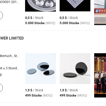
9001:2015, ISO14001, Andere
/ Stück
/ Stück
0,5 $
0,5 $
(MOQ)
(MOQ)
5.000 Stücke
5.000 Stücke
OWER LIMITED
 , Autositzbezug , Kontrollraumkonsole
t ≤ 3 Stunden
ng
/ Stück
/ Stück
1,9 $
1,9 $
(MOQ)
(MOQ)
499 Stücke
499 Stücke