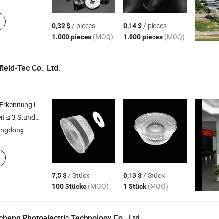
/ pieces
/ pieces
0,32 $
0,14 $
(MOQ)
(MOQ)
1.000 pieces
1.000 pieces
eld-Tec Co., Ltd.
 Zugangskontrollmaschine , intelligente Parksystemlösung , Drehkreuz
t ≤ 3 Stunden
angdong
/ Stück
/ Stück
7,5 $
0,13 $
(MOQ)
(MOQ)
100 Stücke
1 Stück
heng Photoelectric Technology Co., Ltd