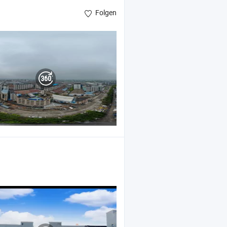
Folgen
, Autoscheinwerferlinse ,
-Scheinwerferbirne
LED