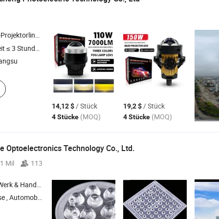
cheinwerfer-Projektorlinse , Bi-
-Projektorlinse 
LED
t ≤ 3 Stunden
iangsu
/ Stück
/ Stück
14,12 $
19,2 $
(MOQ)
(MOQ)
4 Stücke
4 Stücke
 Optoelectronics Technology Co., Ltd.
1 Mil
113
 Handelsunternehmen
chtungslinse , Spritzguss , Lichtleitstreifen