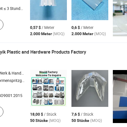
t ≤ 3 Stunden
/ Meter
/ Meter
0,57 $
0,6 $
(MOQ)
(MOQ)
2.000 Meter
2.000 Meter
ik Plastic and Hardware Products Factory
 Handelsunternehmen
menspritzguss ,
, Kunststoffspritzgussform
LED
SO9001:2015
/ Stück
/ Stück
18,00 $
7,6 $
(MOQ)
(MOQ)
50 Stücke
50 Stücke