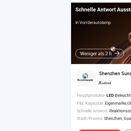
Schnelle Antwort Ausst
in Vorrderautolamp
Weniger als 2 h
Shenzhen Sunsh
Hauptprodukte:
-Beleuch
LED
F&E-Kapazität:
Eigenmarke,
Schnelle Antwort:
Reaktionszei
Stadt/Provinz:
Shenzhen, Gu