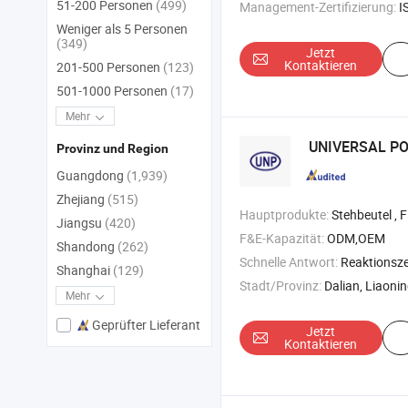
51-200 Personen
(499)
Management-Zertifizierung:
ISO
Weniger als 5 Personen
(349)
Jetzt
Kontaktieren
201-500 Personen
(123)
501-1000 Personen
(17)
Mehr
UNIVERSAL P
Provinz und Region
Guangdong
(1,939)
Zhejiang
(515)
Hauptprodukte:
Stehbeutel , Filtertuch , Staubfilterbeutel
Jiangsu
(420)
F&E-Kapazität:
ODM,OEM
Shandong
(262)
Schnelle Antwort:
Reaktionszei
Shanghai
(129)
Stadt/Provinz:
Dalian, Liaoni
Mehr
Geprüfter Lieferant
Jetzt
Kontaktieren