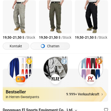
-
$
/Stück
-
$
/Stück
-
$
/Stück
19,50
21,50
19,50
21,50
19,50
21,50
Kontakt
Chatten
Bestseller
9.999+ Verkaufskraft
in Herren-Sweatpants
Dongguan El Sports Equipment Co., Ltd.