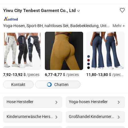
Yiwu City Tenbest Garment Co., Ltd
Yoga-Hosen, Sport-BH, nahtloses Set, Badebekleidung, Unterwäsche, Kapuzenpullover, Jacke, Shapewear, Leggings
Mehr +
-
$
/pieces
-
$
/pieces
-
$
/pieces
7,92
13,92
6,77
8,77
11,80
13,80
Kontakt
Chatten
Hose Hersteller
Yoga-hosen Hersteller
Kinderunterwäsche Hersteller
Großhandel Kinderunterwäsche Hersteller