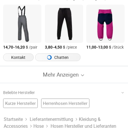
-
$
/pair
-
$
/piece
-
$
/Stück
14,70
16,20
3,80
4,50
11,00
13,00
Kontakt
Chatten
Mehr Anzeigen
Beliebte Hersteller
Kurze Hersteller
Herrenhosen Hersteller
Jeans Fabrik
Modejeans
Denim-jeans
Jacke Fabrik
Schutzkleidung
Arbeitskleidung Fabrik
Maßgeschneiderte Hosen Hersteller
Startseite
Lieferantenermittlung
Kleidung &
Accessories
Hose
Hosen Hersteller und Lieferanten
Hosen Für Männer Fabrik
Hosenbekleidung
Kleidung Hosen
Uniforme Fabrik
Modehosen Hersteller
Günstige Hosen Hersteller