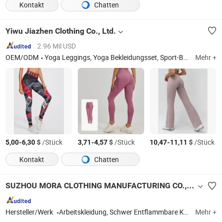
Kontakt
Chatten
Yiwu Jiazhen Clothing Co., Ltd.
2.96 Mil USD
OEM/ODM
Yoga Leggings, Yoga Bekleidungsset, Sport-BH, Tanktop, Yoga Shorts, Langarmjacke, Kurzarmjacke, Digitaldruck Leggings
Mehr +
-
$
/Stück
-
$
/Stück
-
$
/Stück
5,00
6,30
3,71
4,57
10,47
11,11
Kontakt
Chatten
SUZHOU MORA CLOTHING MANUFACTURING CO., LTD.
Hersteller/Werk
Arbeitskleidung, Schwer Entflammbare Kleidung, Feuerhemmende Kleidung
Mehr +