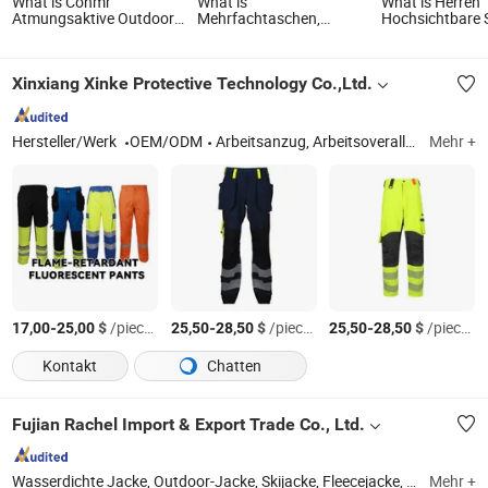
What is Conmr
What is
What is Herren
Atmungsaktive Outdoor
Mehrfachtaschen,
Hochsichtbare 
Cargo-Hosen mit
verschleißfeste 50+ UPF-
Latzhose Arbei
Reißverschluss und
Schutz Arbeitshose mit
mehreren Taschen
Knieschutz
Xinxiang Xinke Protective Technology Co.,Ltd.
Hersteller/Werk
OEM/ODM
Arbeitsanzug, Arbeitsoverall, Arbeitshemd, Arbeitshose, Arbeitsjacke
Mehr +
-
$
/pieces
-
$
/pieces
-
$
/pieces
17,00
25,00
25,50
28,50
25,50
28,50
Kontakt
Chatten
Fujian Rachel Import & Export Trade Co., Ltd.
Wasserdichte Jacke, Outdoor-Jacke, Skijacke, Fleecejacke, Daunenjacke, gepolsterte Jacke, Yogahose, Yogatop, T-Shirt, Kapuzenjacke, Sportbekleidung, Shirt
Mehr +