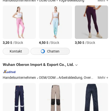
Handelsunternehmen
OEM/ODM
Yoga-Bekleidung
Mehr +
$
/Stück
$
/Stück
$
/Stück
3,20
4,50
3,50
Kontakt
Chatten
Wuhan Oberon Import & Export Co., Ltd.
Handelsunternehmen
OEM/ODM
Arbeitskleidung, Overall, Berufsbekleidung, Sicherheitskleidung, Arbeitsbekleidung, Latzhose, Sicherheitsbekleidung, Cargo-Hosen, Sicherheitsweste, Uniformen
Mehr +