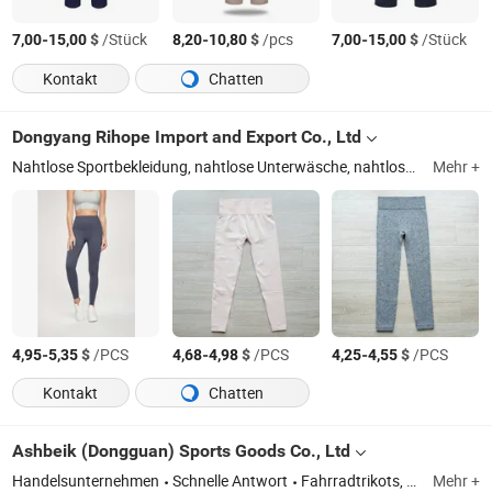
-
$
/Stück
-
$
/pcs
-
$
/Stück
7,00
15,00
8,20
10,80
7,00
15,00
Kontakt
Chatten
Dongyang Rihope Import and Export Co., Ltd
Nahtlose Sportbekleidung, nahtlose Unterwäsche, nahtlose Shapewear Strickwaren, Damen Activewear
Mehr +
-
$
/PCS
-
$
/PCS
-
$
/PCS
4,95
5,35
4,68
4,98
4,25
4,55
Kontakt
Chatten
Ashbeik (Dongguan) Sports Goods Co., Ltd
Handelsunternehmen
Schnelle Antwort
Fahrradtrikots, Sportbekleidung
Mehr +