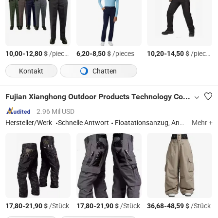
-
$
/pieces
-
$
/pieces
-
$
/pieces
10,00
12,80
6,20
8,50
10,20
14,50
Kontakt
Chatten
Fujian Xianghong Outdoor Products Technology Co., Ltd.
2.96 Mil USD
Hersteller/Werk
Schnelle Antwort
Floatationsanzug, Angelsuit, wasserdichte Jacke, 3 in 1 Jacke, Outdoor-Hose, Sicherheitsbekleidung, T-Shirt, Softshell-Jacke
Mehr +
-
$
/Stück
-
$
/Stück
-
$
/Stück
17,80
21,90
17,80
21,90
36,68
48,59