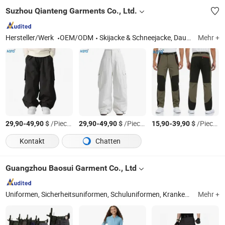
Suzhou Qianteng Garments Co., Ltd.
Hersteller/Werk
OEM/ODM
Skijacke & Schneejacke, Daunenjacke, beheizte Kleidung, Winterisolierte Jacke, Jagd- & Angelsuit-Serie, Outdoor- & Wanderserie
Mehr +
-
$
/Pieces
-
$
/Pieces
-
$
/Pieces
29,90
49,90
29,90
49,90
15,90
39,90
Kontakt
Chatten
Guangzhou Baosui Garment Co., Ltd
Uniformen, Sicherheitsuniformen, Schuluniformen, Krankenhausuniformen, Jacken, Kapuzenpullis, Hemden und Poloshirts
Mehr +