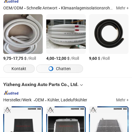
OEM/ODM
Schnelle Antwort
Klimaanlagenisolationsrohr, Klimaanlageninstallationsrohr-Kits, isoliertes Kupferrohr, Kupferrohr-Pfannkuchen, Kupferleitungssatz, gewelltes Kupferrohr
Mehr +
-
$
/Roll
-
$
/Roll
$
/Roll
9,75
17,75
4,00
12,00
9,60
Kontakt
Chatten
Yizheng Aoxing Auto Parts Co., Ltd.
Hersteller/Werk
OEM
Kühler, Ladeluftkühler
Mehr +