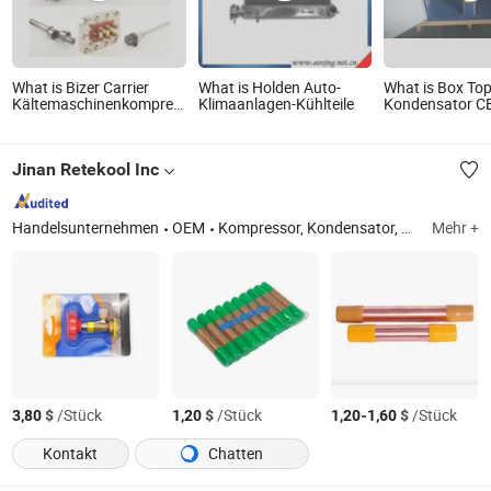
What is Bizer Carrier
What is Holden Auto-
What is Box To
Kältemaschinenkompressor
Klimaanlagen-Kühlteile
Kondensator C
Ersatzteile für industrielle
zertifiziertes Kü
Kühlsysteme
Jinan Retekool Inc
Handelsunternehmen
OEM
Kompressor, Kondensator, Verdampfer, Auto-Klimaanlagenteile, Kälteteile, Sensor, Isolationsrohr, Motoren, Einheitkühler, Thermostat
Mehr +
$
/Stück
$
/Stück
-
$
/Stück
3,80
1,20
1,20
1,60
Kontakt
Chatten