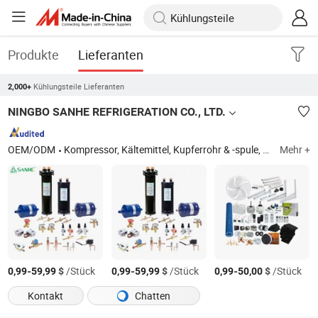
Produkte
Lieferanten
Kühlungsteile Lieferanten
2,000+
NINGBO SANHE REFRIGERATION CO., LTD.
OEM/ODM
Kompressor, Kältemittel, Kupferrohr & -spule, Klimaanlagenteile, Kälteteile, Kühlschrankteile, Servicewerkzeuge, Gebäudeautomation, Waschmaschinen Teile, Autoklimaanlagenteile
Mehr +
-
$
/Stück
-
$
/Stück
-
$
/Stück
0,99
59,99
0,99
59,99
0,99
50,00
Kontakt
Chatten