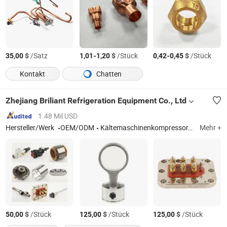
$
/Satz
-
$
/Stück
-
$
/Stück
35,00
1,01
1,20
0,42
0,45
Kontakt
Chatten
Zhejiang Briliant Refrigeration Equipment Co., Ltd
1.48 Mil USD
Hersteller/Werk
OEM/ODM
Kältemaschinenkompressor, Rückschlagventil, Kältemittelkugelventil, Ammoniak-Absperrventil, Gusseisenventil, Sicherheitsventil, semi-hermetischer Kolbenkompressor, Ammoniak-Rückschlagventil, Verflüssigungseinheit, Schrauben
Mehr +
$
/Stück
$
/Stück
$
/Stück
50,00
125,00
125,00