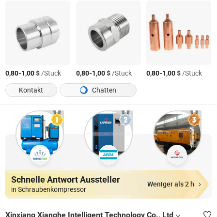
-
$
/Stück
-
$
/Stück
-
$
/Stück
0,80
1,00
0,80
1,00
0,80
1,00
Kontakt
Chatten
Schnelle Antwort Aussteller
Weniger als 2 h
in Schraubenkompressor
Xinxiang Xianghe Intelligent Technology Co., Ltd