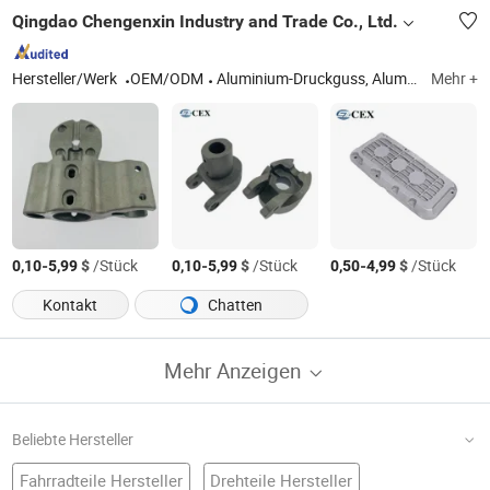
Qingdao Chengenxin Industry and Trade Co., Ltd.
Hersteller/Werk
OEM/ODM
Aluminium-Druckguss, Aluminium-Squeeze-Guss, Zink-Druckguss, CNC-Bearbeitung, Formenentwicklung, Kunststoffspritzguss
Mehr +
-
$
/Stück
-
$
/Stück
-
$
/Stück
0,10
5,99
0,10
5,99
0,50
4,99
Kontakt
Chatten
Mehr Anzeigen
Beliebte Hersteller
Fahrradteile Hersteller
Drehteile Hersteller