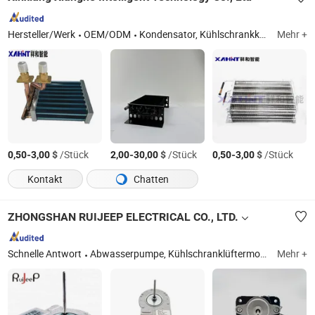
Hersteller/Werk
OEM/ODM
Kondensator, Kühlschrankkondensator, Kühlteil, Verdampfer, Kompressor, Blechgehäuse, Blechschrank, Blechverkleidung, Filter
Mehr +
-
$
/Stück
-
$
/Stück
-
$
/Stück
0,50
3,00
2,00
30,00
0,50
3,00
Kontakt
Chatten
ZHONGSHAN RUIJEEP ELECTRICAL CO., LTD.
Schnelle Antwort
Abwasserpumpe, Kühlschranklüftermotor, Klimaanlagenmotor, Klimaanlagenkompressor, Teile für Waschmaschinen, Teile für Klimaanlagen, Teile für die Kühlung, Teile für Geschirrspüler, Formen, Montagelinie
Mehr +