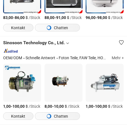
-
$
/Stück
-
$
/Stück
-
$
/Stück
83,00
86,00
88,00
91,00
96,00
98,00
Kontakt
Chatten
Sinosoon Technology Co., Ltd.
OEM/ODM
Schnelle Antwort
Foton Teile, FAW Teile, HOWO Teile, Shacman Teile, Zhongtong Teile, Lkw Motorenteile, Lkw Karosserieteile, Weichai Teile, Aumark Teile, Xichai Teile
Mehr +
-
$
/Stück
-
$
/Stück
-
$
/Stück
1,00
100,00
8,00
10,00
1,00
100,00
Kontakt
Chatten