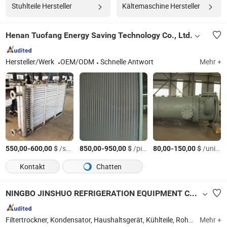
Stuhlteile Hersteller
Kältemaschine Hersteller
Henan Tuofang Energy Saving Technology Co., Ltd.
Hersteller/Werk
OEM/ODM
Schnelle Antwort
Mehr +
-
$
/sets
-
$
/pieces
-
$
/units
550,00
600,00
850,00
950,00
80,00
150,00
Kontakt
Chatten
NINGBO JINSHUO REFRIGERATION EQUIPMENT CO., LTD.
Filtertrockner, Kondensator, Haushaltsgerät, Kühlteile, Rohkunststoffmaterial, Schraube
Mehr +