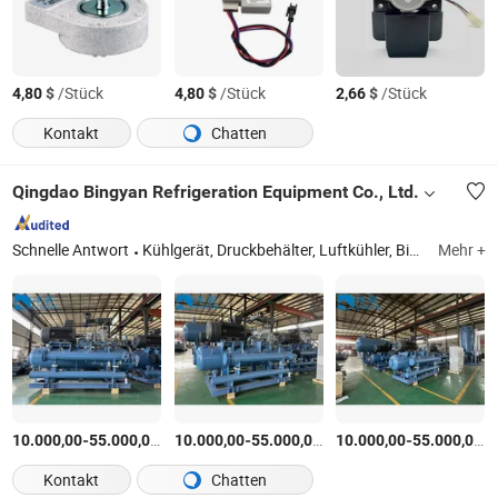
$
/Stück
$
/Stück
$
/Stück
4,80
4,80
2,66
Kontakt
Chatten
Qingdao Bingyan Refrigeration Equipment Co., Ltd.
Schnelle Antwort
Kühlgerät, Druckbehälter, Luftkühler, Bizel-Kühlgerät, Shensteel-Kühlgerät, Kühllagerplatte, Kühllager Tür, Einzelgefriergerät, Kühlgeräte, Kühllagergeräte
Mehr +
-
$
/Satz
-
$
/Satz
-
$
10.000,00
55.000,00
10.000,00
55.000,00
10.000,00
55.000,00
Kontakt
Chatten