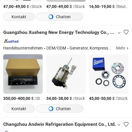
-
$
/Stück
-
$
/Stück
-
$
/Beutel
47,00
49,00
47,00
49,00
16,50
19,00
Kontakt
Chatten
Guangzhou Xusheng New Energy Technology Co., Ltd.
Handelsunternehmen
OEM/ODM
Generator, Kompressor, Verdampferlüfter, Verflüssigerlüfter, Buslampe, Bussensor, Bus-Klimaanlage, Kühl-Lkw-Einheit, Dachklimaanlage für Busse
Mehr +
-
$
/Stück
-
$
/Stück
-
$
/Stück
350,00
400,00
34,00
38,00
45,00
50,00
Kontakt
Chatten
Changzhou Andwin Refrigeration Equipment Co., Ltd.