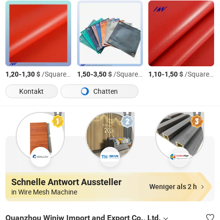
-
$
/Square Meter
-
$
/Square Meter
-
$
/Square Meter
1,20
1,30
1,50
3,50
1,10
1,50
Kontakt
Chatten
Schnelle Antwort Aussteller
Weniger als 2 h
in Wire Mesh Machine
Quanzhou Winiw Import and Export Co., Ltd.