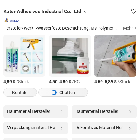
Kater Adhesives Industrial Co., Ltd.
Hersteller/Werk
Wasserfeste Beschichtung, Ms Polymer Dichtmittel, Silikon Dichtmittel, Ms Polymer, neutrales Silikon Dichtmittel, Epoxidharz Fugenmörtel, Fliesenfugenmörtel, Silikonbeschichtung, Dachbeschichtung, Gp Silikon Dichtmittel
Mehr +
$
/Stück
-
$
/KG
-
$
/Stück
4,89
4,50
4,80
4,69
5,89
Kontakt
Chatten
Baumaterial Hersteller
Baumaterial Hersteller
Verpackungsmaterial Hersteller
Dekoratives Material Hersteller