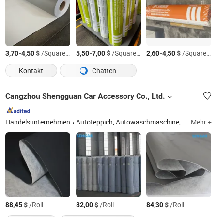
-
$
/Square Meter
-
$
/Square Meter
-
$
/Square Meter
3,70
4,50
5,50
7,00
2,60
4,50
Kontakt
Chatten
Cangzhou Shengguan Car Accessory Co., Ltd.
Handelsunternehmen
Autoteppich, Autowaschmaschine, Fußmatte für das Auto, 3D Autoteppich, Fußmatte für das Auto, Waschausrüstung für Autos, Autowäscher, automatische Autowaschmaschine, berührungslose Autowaschmaschine, Kofferraummatte für das Auto
Mehr +
$
/Roll
$
/Roll
$
/Roll
88,45
82,00
84,30