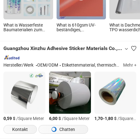
What is Wasserfeste
What is 610gsm UV-
What is Dachm
Baumaterialien zum
beständiges,
TPO wasserdic
Füllen von Fertigteilfugen
wasserdichtes,
Membran CE F
und -spalten
aufblasbares PVC-
genehmigte
beschichtetes Plane-
wasserdichte
Guangzhou Xinzhu Adhesive Sticker Materials Co., Ltd.
Material für Lkw-
Baumaterialien
Abdeckungen
Hersteller/Werk
OEM/ODM
Etikettenmaterial, thermisches Etikett, synthetisches Papier, Boarding-Pass-Thermalkarte, Etikett, Fotopapier, selbstklebendes Papier Jumbo, Gepäckanhängeretikett, Kassenpapier, beschichtetes Papier
Mehr +
$
/Square Meter
$
/Square Meter
-
$
/Square Meter
0,59
6,00
1,70
1,80
Kontakt
Chatten