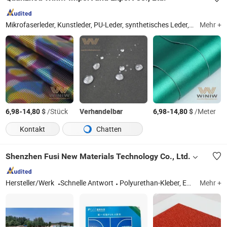
Mikrofaserleder, Kunstleder, PU-Leder, synthetisches Leder, künstliches Leder, veganes Leder, Nappaleder, Polstermaterial, Automobilleder, Polsterleder
Mehr +
-
$
/Stück
Verhandelbar
-
$
/Meter
6,98
14,80
6,98
14,80
Kontakt
Chatten
Shenzhen Fusi New Materials Technology Co., Ltd.
Hersteller/Werk
Schnelle Antwort
Polyurethan-Kleber, EPDM-Granulat, Basketballplatz, Laufbahn, Tennisplatz, Sportfeld, Polyurethan
Mehr +