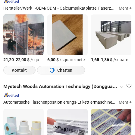
Hersteller/Werk
OEM/ODM
Calciumsilikatplatte, Faserzementplatte, Holzfaserzementplatte, Plattenbruch, feuerfeste Platte
Mehr +
-
$
/square meters
$
/square meters
-
$
/square meters
21,20
22,00
6,00
1,65
1,86
Kontakt
Chatten
Mystech Woods Automation Technology (Dongguan) Co., Ltd.
Automatische Flaschenpositionierungs-Etikettiermaschine, Automatische Flaschenroll-Etikettiermaschine, Automatische Flach-Etikettiermaschine, Automatische doppelseitige Etikettiermaschine, Automatische horizontale Etikettiermaschine, Automatische Dampf-Sleeve-Etikettier- und Schrumpfmaschine, Halbautomatische Flaschen-Etikettiermaschine, Halbautomatische Eck-Etikettiermaschine, Automatische Paket-Etikettiermaschine, Etiketten
Mehr +