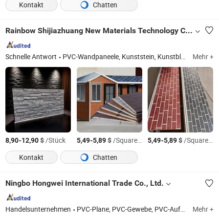
Kontakt
Chatten
Rainbow Shijiazhuang New Materials Technology Co., Ltd.
Schnelle Antwort
PVC-Wandpaneele, Kunststein, Kunstblumen, Innenwandpaneele, Mosaikfliesen, Bambuswandpaneel, dekorative Wandpaneele, PVC-Marmorwandpaneel, Wandpaneele, PVC-Marmorplatte
Mehr +
-
$
/Stück
-
$
/Square Meter
-
$
/Square Meter
8,90
12,90
5,49
5,89
5,49
5,89
Kontakt
Chatten
Ningbo Hongwei International Trade Co., Ltd.
Handelsunternehmen
PVC-Plane, PVC-Gewebe, PVC-Aufblasbarer Damm, PVC-Fischteichtank, Flexible Wasserblase, PVC-Vinylgewebe
Mehr +