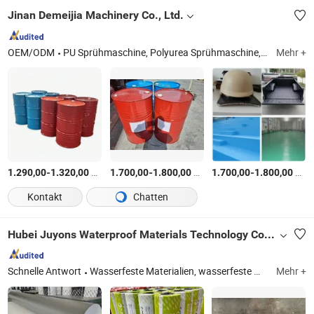
Jinan Demeijia Machinery Co., Ltd.
OEM/ODM
PU Sprühmaschine, Polyurea Sprühmaschine, Polyurea Beschichtungsmaterial, Polyurethan-Schaummaterial, Polyurethan-Schaummaschine, Polyurethan-Schaumisolationsset, PU-Schaum Polyurea Reaktor
Mehr +
-
$
/Satz
-
$
/Satz
-
$
/S
1.290,00
1.320,00
1.700,00
1.800,00
1.700,00
1.800,00
Kontakt
Chatten
Hubei Juyons Waterproof Materials Technology Co., Ltd.
Schnelle Antwort
Wasserfeste Materialien, wasserfeste Membran, wasserfeste Beschichtung, bitumenbasierte wasserfeste Materialien, polymermodifizierte Bitumenmembran, Polyurethan-Wasserbeschichtung, Acryl-Wasserbeschichtung, HDPE-Wasserfeste Membran (mit Sand), hochpolymermodifizierte Asphalt-Wasserbeschichtung
Mehr +