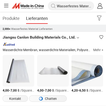
Produkte
Lieferanten
Wasserfestes Material Lieferanten
2,000+
Jiangsu Canlon Building Materials Co., Ltd.
Wasserdichte Membran, wasserdichte Materialien, Polyurethanbeschichtung, Einlagendach, Dachmembran
Mehr +
-
$
/Square Meter
-
$
/Square Meter
-
$
/Square Meter
4,00
7,00
4,00
7,00
4,20
6,50
Kontakt
Chatten