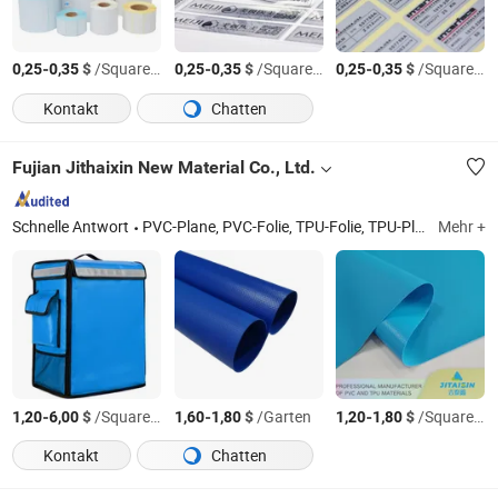
-
$
/Square Meter
-
$
/Square Meter
-
$
/Square Meter
0,25
0,35
0,25
0,35
0,25
0,35
Kontakt
Chatten
Fujian Jithaixin New Material Co., Ltd.
Schnelle Antwort
PVC-Plane, PVC-Folie, TPU-Folie, TPU-Plane, PVC-Netz, PVC-Stoff, PVC-Material, TPU-Stoff, TPU-Material
Mehr +
-
$
/Square Meter
-
$
/Garten
-
$
/Square Meter
1,20
6,00
1,60
1,80
1,20
1,80
Kontakt
Chatten