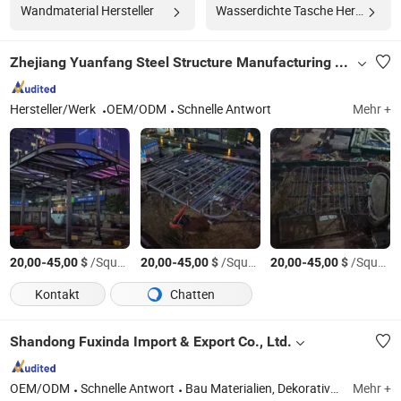
Wandmaterial Hersteller
Wasserdichte Tasche Hersteller
Zhejiang Yuanfang Steel Structure Manufacturing Co., Ltd.
Hersteller/Werk
OEM/ODM
Schnelle Antwort
Mehr +
-
$
/Square Meter
-
$
/Square Meter
-
$
/Square Meter
20,00
45,00
20,00
45,00
20,00
45,00
Kontakt
Chatten
Shandong Fuxinda Import & Export Co., Ltd.
OEM/ODM
Schnelle Antwort
Bau Materialien, Dekorative Paneele, Innen WPC Wandpaneel, Außen WPC Wandpaneel, UV Marmorplatte, Flexible Stein, PU Stein, WPC Säulenschlauch & Decke, WPC Terrassendielen, Bambus Aktivkohle Wandpaneel Spanplatte
Mehr +