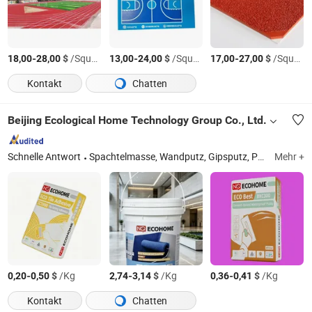
-
$
/Square Meter
-
$
/Square Meter
-
$
/Square Meter
18,00
28,00
13,00
24,00
17,00
27,00
Kontakt
Chatten
Beijing Ecological Home Technology Group Co., Ltd.
Schnelle Antwort
Spachtelmasse, Wandputz, Gipsputz, PVA-Emulsion, Fliesenkleber, Ausgleichsmasse, Mörtel, wasserfeste Beschichtungen, Betonschnittstelle, selbstnivellierende Masse
Mehr +
-
$
/Kg
-
$
/Kg
-
$
/Kg
0,20
0,50
2,74
3,14
0,36
0,41
Kontakt
Chatten