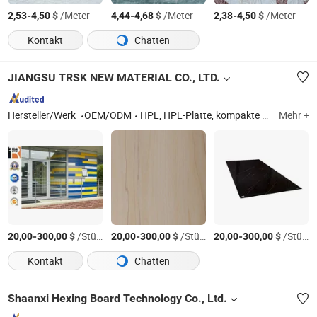
-
$
/Meter
-
$
/Meter
-
$
/Meter
2,53
4,50
4,44
4,68
2,38
4,50
Kontakt
Chatten
JIANGSU TRSK NEW MATERIAL CO., LTD.
Hersteller/Werk
OEM/ODM
HPL, HPL-Platte, kompakte Laminatplatten, feuerfeste Platten, postformbares HPL, Außenkompaktlaminate, HPL-Panel, Innenkompaktlaminat, HPL-Möbel, Bowlingbahn
Mehr +
-
$
/Stück
-
$
/Stück
-
$
/Stück
20,00
300,00
20,00
300,00
20,00
300,00
Kontakt
Chatten
Shaanxi Hexing Board Technology Co., Ltd.