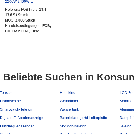
2200W 2400W ...
Referenz FOB Preis:
13,4-
13,6 $ / Stück
MOQ:
2.000 Stück
Handelsbedingungen:
FOB,
CIF, DAP, FCA, EXW
Beliebte Suchen in Konsum
Toaster
Heimkino
LCD-Fer
Eismaschine
Weinkühler
Solarhe
Smartwatch-Telefon
Wassertank
Aluminiu
Digitale Fußbodenanzeige
Batterieladegerät Leiterplatte
Dampfbü
Funkfrequenzsender
Mtk Mobiltelefon
Telefon B