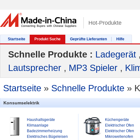
Hot-Produkte
Startseite
Produkt Suche
Geprüfte Lieferanten
Hilfe
Schnelle Produkte :
Ladegerät
Lautsprecher
,
MP3 Spieler
,
Kli
Startseite
»
Schnelle Produkte
»
K
Konsumselektrik
Haushaltsgeräte
Küchengeräte
Klimaanlage
Elektrischer Ofen
Badezimmerheizung
Elektrischer Ofen
Elektrisches Bügeleisen
Mikrowellenofen