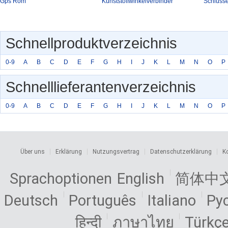
Gps Rom
Kunststoffwinkelverbinder
Schlüsse
Schnellproduktverzeichnis
0-9
A
B
C
D
E
F
G
H
I
J
K
L
M
N
O
P
Schnelllieferantenverzeichnis
0-9
A
B
C
D
E
F
G
H
I
J
K
L
M
N
O
P
Über uns
Erklärung
Nutzungsvertrag
Datenschutzerklärung
K
Sprachoptionen
English
简体中
Deutsch
Português
Italiano
Ру
हिन्दी
ภาษาไทย
Türkç