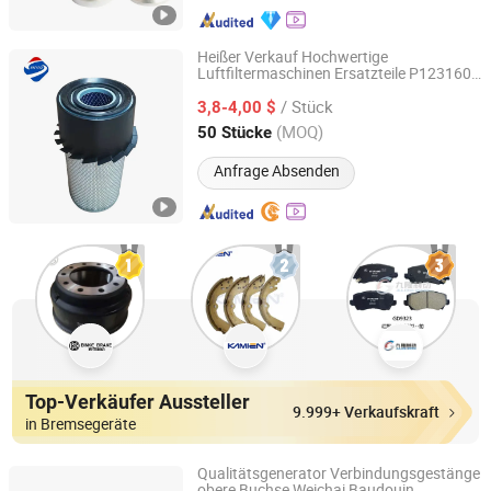
Heißer Verkauf Hochwertige
Luftfiltermaschinen Ersatzteile P123160
Qinghe Jinyao Auto Parts Co., Ltd.
6598362 6598492
/ Stück
3,8-4,00 $
Hebei, China
Seit 2024
(MOQ)
50 Stücke
Anfrage Absenden
Top-Verkäufer Aussteller
9.999+ Verkaufskraft
in Bremsegeräte
Qualitätsgenerator Verbindungsgestänge
obere Buchse Weichai Baudouin