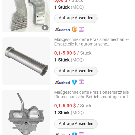
Ersatzteile für die Medizinindustrie
5,00 $
Elektronik Auto Zubehör
Guangdong, China
Seit 2017
(MOQ)
1 Stück
Anfrage Absenden
Maßgeschneiderte Präzisionsmechanik-
Ersatzteile für automatische
Qingdao Kaijiadi Machinery Technology Co., Ltd.
Metallstanzeinheiten im Verkauf
/ Stück
0,1-5,00 $
Shandong, China
Seit 2026
(MOQ)
1 Stück
Anfrage Absenden
Maßgeschneiderte Präzisionsersatzteile
für mechanische Betriebsmontagen auf
Qingdao Kaijiadi Machinery Technology Co., Ltd.
Schiffdecks zum Verkauf
/ Stück
0,1-5,00 $
Shandong, China
Seit 2026
(MOQ)
1 Stück
Anfrage Absenden