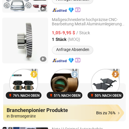
Maßgeschneiderte hochpräzise CNC-
Bearbeitung Metall Aluminiumlegierung
Shenzhen QY Precision Co., Ltd.
Autoersatzteile
/ Stück
1,05-9,95 $
Guangdong, China
Seit 2021
(MOQ)
1 Stück
Anfrage Absenden
76% NACH OBEN
51% NACH OBEN
50% NACH OBEN
Branchenpionier Produkte
Bis zu 76%
in Bremsegeräte