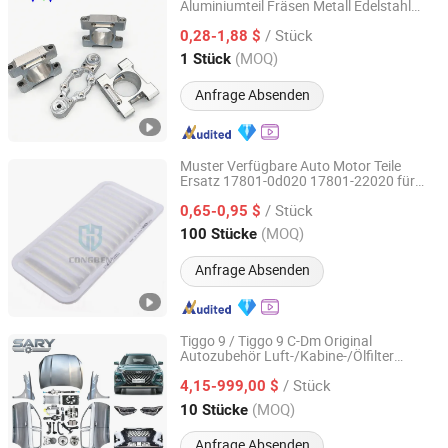
Aluminiumteil Fräsen Metall Edelstahl
Dongguan Minghao Precision Molding Technology Co.,
Autoersatzteile
Ltd.
/ Stück
0,28-1,88 $
(MOQ)
1 Stück
Guangdong, China
Seit 2023
Anfrage Absenden
Muster Verfügbare Auto Motor Teile
Ersatz 17801-0d020 17801-22020 für
Hebei Congben Vehicle Fittings Co., Ltd.
Toyota
/ Stück
0,65-0,95 $
Hebei, China
Seit 2021
(MOQ)
100 Stücke
Anfrage Absenden
Tiggo 9 / Tiggo 9 C-Dm Original
Autozubehör Luft-/Kabine-/Ölfilter
Shandong Sairui Huachen Auto Parts Co., Ltd
Karosseriekit Stoßfänger Stoßdämpfer
/ Stück
Lampen Aluminium Goldfelge
4,15-999,00 $
Scheinwerfer Tür
Shandong, China
Seit 2020
(MOQ)
10 Stücke
Auto-/Fahrzeugersatzteile
Anfrage Absenden