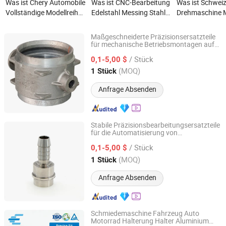
Was ist Chery Automobile
Was ist CNC-Bearbeitung
Was ist Schwei
Vollständige Modellreihe
Edelstahl Messing Stahl
Drehmaschine Me
Tiggo 7 Plus
Motorrad Zug Auto
Originalzubehör
Motor Ersatz Präzision
Maßgeschneiderte Präzisionsersatzteile
Autoersatzteile
für mechanische Betriebsmontagen auf
Qingdao Kaijiadi Machinery Technology Co., Ltd.
Schiffdecks im Verkauf
/ Stück
0,1-5,00 $
Shandong, China
Seit 2026
(MOQ)
1 Stück
Anfrage Absenden
Stabile Präzisionsbearbeitungsersatzteile
für die Automatisierung von
Qingdao Kaijiadi Machinery Technology Co., Ltd.
Produktionsmaschinen im
/ Stück
Sonderangebot
0,1-5,00 $
Shandong, China
Seit 2026
(MOQ)
1 Stück
Anfrage Absenden
Schmiedemaschine Fahrzeug Auto
Motorrad Halterung Halter Aluminium
Jinhuixing (Shenzhen) Technology Co., Ltd.