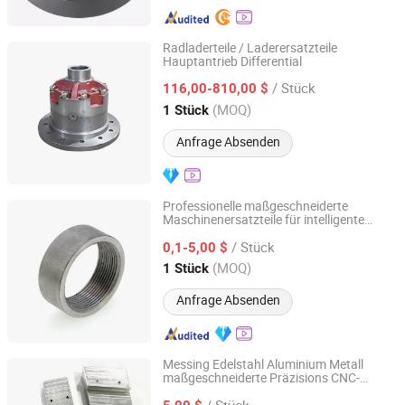
Radladerteile / Laderersatzteile
Hauptantrieb Differential
Linyi Hongxiang Machinery Technology Co., Ltd.
/ Stück
116,00-810,00 $
Shandong, China
Seit 2026
(MOQ)
1 Stück
Anfrage Absenden
Professionelle maßgeschneiderte
Maschinenersatzteile für intelligente
Qingdao Kaijiadi Machinery Technology Co., Ltd.
Logistiksortieranlagen heißer Verkauf
/ Stück
0,1-5,00 $
Shandong, China
Seit 2026
(MOQ)
1 Stück
Anfrage Absenden
Messing Edelstahl Aluminium Metall
maßgeschneiderte Präzisions CNC-
Shenzhen Jiahao Xinda Technology Co., Ltd.
Drehfräsen Schleifen bearbeitete Teile
/ Stück