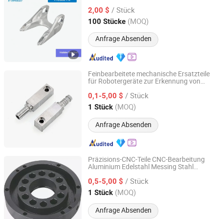
geschmiedete Komponenten Ersatzteile
/ Stück
2,00 $
Guangdong, China
Seit 2020
(MOQ)
100 Stücke
Anfrage Absenden
Feinbearbeitete mechanische Ersatzteile
für Robotergeräte zur Erkennung von
Qingdao Kaijiadi Machinery Technology Co., Ltd.
Untergrundpipelines im Sonderverkauf
/ Stück
0,1-5,00 $
Shandong, China
Seit 2026
(MOQ)
1 Stück
Anfrage Absenden
Präzisions-CNC-Teile CNC-Bearbeitung
Aluminium Edelstahl Messing Stahl
Shenzhen Jiahao Xinda Technology Co., Ltd.
Motorrad Zug Auto Ersatzteile
/ Stück
0,5-5,00 $
Guangdong, China
Seit 2017
(MOQ)
1 Stück
Anfrage Absenden