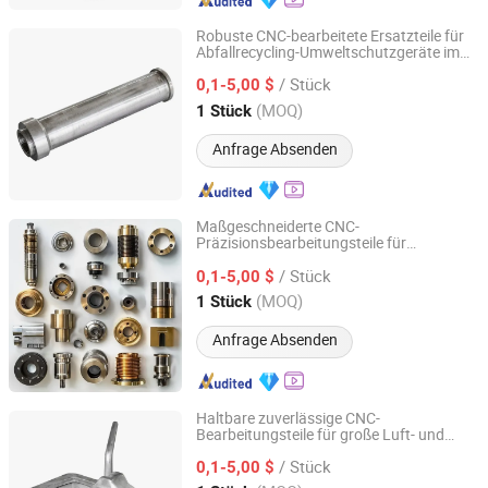
Robuste CNC-bearbeitete Ersatzteile für
Abfallrecycling-Umweltschutzgeräte im
Qingdao Kaijiadi Machinery Technology Co., Ltd.
Angebot
/ Stück
0,1-5,00 $
Shandong, China
Seit 2026
(MOQ)
1 Stück
Anfrage Absenden
Maßgeschneiderte CNC-
Präzisionsbearbeitungsteile für
Qingdao Kaijiadi Machinery Technology Co., Ltd.
industrielle Online-Detektionsinstrumente
/ Stück
zu verkaufen
0,1-5,00 $
Shandong, China
Seit 2026
(MOQ)
1 Stück
Anfrage Absenden
Haltbare zuverlässige CNC-
Bearbeitungsteile für große Luft- und
Qingdao Kaijiadi Machinery Technology Co., Ltd.
Raumfahrtstrukturmontageprojekte
/ Stück
verkaufen
0,1-5,00 $