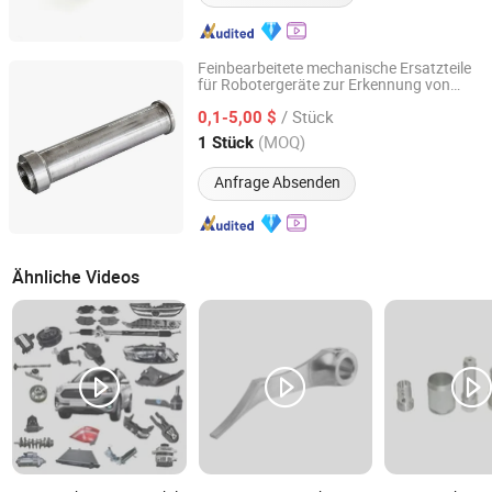
Feinbearbeitete mechanische Ersatzteile
für Robotergeräte zur Erkennung von
Qingdao Kaijiadi Machinery Technology Co., Ltd.
Untergrundpipelines
/ Stück
0,1-5,00 $
Shandong, China
Seit 2026
(MOQ)
1 Stück
Anfrage Absenden
Ähnliche Videos