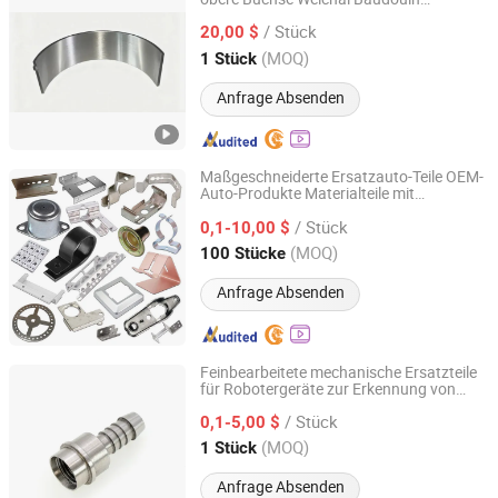
Jinan Guohua Green Power Equipment Co., Ltd.
Ersatzteile
/ Stück
20,00 $
Shandong, China
Seit 2018
(MOQ)
1 Stück
Anfrage Absenden
Maßgeschneiderte Ersatzauto-Teile OEM-
Auto-Produkte Materialteile mit
Hangzhou Disheng Technology Co., Ltd.
maßgefertigter Form für den
/ Stück
Automobilgebrauch
0,1-10,00 $
Zhejiang, China
Seit 2024
(MOQ)
100 Stücke
Anfrage Absenden
Feinbearbeitete mechanische Ersatzteile
für Robotergeräte zur Erkennung von
Qingdao Kaijiadi Machinery Technology Co., Ltd.
Untergrundpipelines zum Verkauf
/ Stück
0,1-5,00 $
Shandong, China
Seit 2026
(MOQ)
1 Stück
Anfrage Absenden