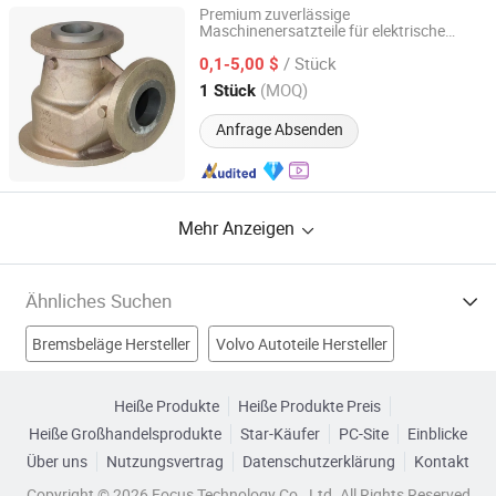
Premium zuverlässige
Maschinenersatzteile für elektrische
Qingdao Kaijiadi Machinery Technology Co., Ltd.
Scooter-Kernbaugruppen im Angebot
/ Stück
0,1-5,00 $
Shandong, China
Seit 2026
(MOQ)
1 Stück
Anfrage Absenden
Mehr Anzeigen
Ähnliches Suchen
Bremsbeläge Hersteller
Volvo Autoteile Hersteller
Zylinderlaufbuchse Hersteller
Heiße Produkte
Heiße Produkte Preis
Heiße Großhandelsprodukte
Star-Käufer
PC-Site
Einblicke
Autoersatzteile Pumpe Hersteller
Über uns
Nutzungsvertrag
Datenschutzerklärung
Kontakt
schwere Autoersatzteile Fabriken
Copyright © 2026 Focus Technology Co., Ltd. All Rights Reserved