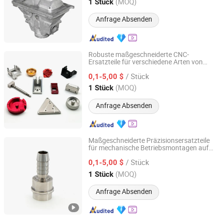
Shandong, China
Seit 2026
(MOQ)
1 Stück
Anfrage Absenden
Robuste maßgeschneiderte CNC-
Ersatzteile für verschiedene Arten von
Qingdao Kaijiadi Machinery Technology Co., Ltd.
Antriebsaggregaten maritimer Fahrzeuge
/ Stück
verkaufen
0,1-5,00 $
Shandong, China
Seit 2026
(MOQ)
1 Stück
Anfrage Absenden
Maßgeschneiderte Präzisionsersatzteile
für mechanische Betriebsmontagen auf
Qingdao Kaijiadi Machinery Technology Co., Ltd.
Schiffdecks
/ Stück
0,1-5,00 $
Shandong, China
Seit 2026
(MOQ)
1 Stück
Anfrage Absenden