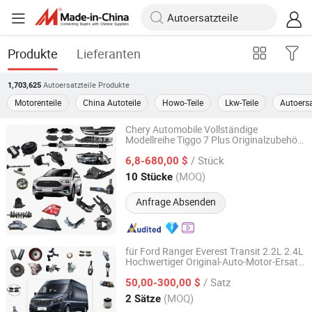
Produkte
Lieferanten
Autoersatzteile
Produkte
1,703,625
Motorenteile
China Autoteile
Howo-Teile
Lkw-Teile
Autoersa
Chery Automobile Vollständige
Modellreihe Tiggo 7 Plus Originalzubehör
Chongqing Kisda Technology Co., Ltd.
Autoersatzteile
/ Stück
6,8-680,00 $
Chongqing, China
Seit 2025
(MOQ)
10 Stücke
Anfrage Absenden
für Ford Ranger Everest Transit 2.2L 2.4L
Hochwertiger Original-Auto-Motor-Ersatz-
Zhejiang Baiyuan Weihong Trading Co., Ltd.
Zylinderblock
/ Satz
50,00-300,00 $
Zhejiang, China
Seit 2022
(MOQ)
2 Sätze