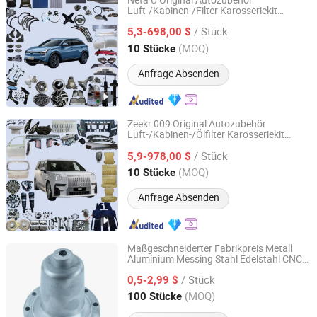
Neta U Original Autozubehör
Luft-/Kabinen-/Filter Karosseriekit
Chongqing Shiwei Technology Co., Ltd
Stoßstangen Stoßdämpfer Lampen
/ Stück
Legierung Gold geschmiedete Felge
5,3-698,00 $
Scheinwerfer Tür Auto-/Fahrzeug
Chongqing, China
Seit 2023
(MOQ)
10 Stücke
Ersatzteile
Anfrage Absenden
Zeekr 009 Original Autozubehör
Luft-/Kabinen-/Ölfilter Karosseriekit
Chongqing Shiwei Technology Co., Ltd
Stoßstangen Stoßdämpfer Lampen
/ Stück
Leichtmetall-Goldgeschmiedete Felgen
5,9-978,00 $
Scheinwerfer Tür
Chongqing, China
Seit 2023
(MOQ)
10 Stücke
Auto-/Fahrzeugersatzteile
Anfrage Absenden
Maßgeschneiderter Fabrikpreis Metall
Aluminium Messing Stahl Edelstahl CNC-
Qingdao Compass Hardware Co., Ltd.
Bearbeitung Drehen Fräsen
/ Stück
Motorrad
0,5-2,99 $
Autoersatzteile
Shandong, China
Seit 2017
(MOQ)
100 Stücke