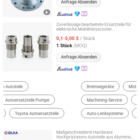
Anfrage Absenden
Zuverlässige bearbeitete Ersatzteile für
elektrische Mobilitätsscooter
Qingdao Kaijiadi Machinery Technology Co., Ltd.
Kernstrukturrahmen im Sonderverkauf
/ Stück
0,1-5,00 $
Shandong, China
Seit 2026
(MOQ)
1 Stück
Anfrage Absenden
Bremsegeräte
Motorenteile
Machining-Service
Suspension System
Auto-Lenksysteme
Andere Autosteile
Maßgeschneiderte Hardware
Hochpräzisions-Autoteile aus Aluminium,
Dongguan Qijia Precision Technology Co., LTD