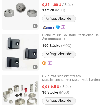
Messing / Edelstahl / Druckguss für
/ Stück
Motorrad / Auto / Ersatzteil
0,25-1,00 $
Guangdong, China
Seit 2022
(MOQ)
1 Stück
Anfrage Absenden
Premium 304 Edelstahl Präzisionsguss
Autoersatzteile
Xi'an Qiyu Machinery Equipment Co., Ltd.
(MOQ)
100 Stücke
Shaanxi, China
Seit 2025
Anfrage Absenden
CNC-Präzisionsdrehfräsen
Maschinenersatzteil Metall Mobiltelefon
Ningbo Custom Hardware Technology Co., Ltd.
Schmutzrad Fahrrad Motorrad
/ Stück
Maschinenboot Maschinen Autoteile
0,01-0,5 $
Zhejiang, China
Seit 2020
(MOQ)
10 Stücke
Anfrage Absenden