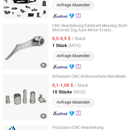
Anfrage Absenden
CNC-Bearbeitung Edelstahl Messing Stahl
Motorrad Zug Auto Motor Ersatz
Nanjing Metalli Industrial Co., Ltd.
Präzision
/ Stück
0,5-0,9 $
Jiangsu, China
Seit 2016
(MOQ)
1 Stück
Anfrage Absenden
Schweizer CNC-Drehmaschine Metallteile
Wuhan Zhongzheng Intelligent Manufacturing Co., Ltd
/ Stück
0,1-1,00 $
(MOQ)
10 Stücke
Hubei, China
Seit 2025
Anfrage Absenden
Präzisions-CNC-Bearbeitung