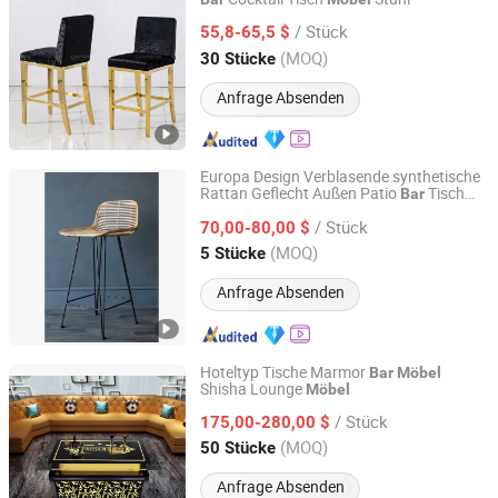
Foshan Qiancheng Furniture CO.,LTD.
/ Stück
55,8-65,5 $
Guangdong, China
Seit 2015
(MOQ)
30 Stücke
Anfrage Absenden
Europa Design Verblasende synthetische
Rattan Geflecht Außen Patio
Tisch
Bar
Foshan Hongkai Furniture Co., Ltd.
Set
Möbel
/ Stück
70,00-80,00 $
Guangdong, China
Seit 2025
(MOQ)
5 Stücke
Anfrage Absenden
Hoteltyp Tische Marmor
Bar
Möbel
Shisha Lounge
Möbel
Foshan Yiran Furniture Co., Ltd
/ Stück
175,00-280,00 $
Guangdong, China
Seit 2020
(MOQ)
50 Stücke
Anfrage Absenden