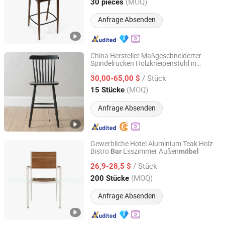
Guangdong, China
Seit 2025
(MOQ)
30 pieces
Anfrage Absenden
China Hersteller Maßgeschneiderter
Spindelrücken Holzkneipenstuhl in
Qingdao Crescent Furniture Co., Ltd.
Anthrazit Weiß lackiert Windsor Neues
/ Stück
Design Hohe Rückenlehnenstühle für die
30,00-65,00 $
Restaurant Garten
Bar
möbel
Shandong, China
Seit 2023
(MOQ)
15 Stücke
Anfrage Absenden
Gewerbliche Hotel Aluminium Teak Holz
Bistro
Esszimmer Außen
Bar
möbel
De Zheng Technology Co., Ltd.
/ Stück
26,9-28,5 $
Guangdong, China
Seit 2021
(MOQ)
200 Stücke
Anfrage Absenden