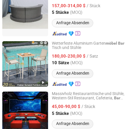
/ Stück
157,00-314,00 $
Guangdong, China
Seit 2015
(MOQ)
5 Stücke
Anfrage Absenden
Wetterfeste Aluminium Garten
möbel
Bar
Tisch und Stühle
Foshan Sunward Furniture Co., Ltd.
/ Satz
180,00-230,00 $
Guangdong, China
Seit 2020
(MOQ)
10 Sätze
Anfrage Absenden
Massivholz Restauranttische und Stühle,
Western-Stil Restaurant, Cafeteria,
Bar
Foshan Hexiang Furniture Company
Restaurant
, Café
Möbel
Möbel
/ Stück
45,00-90,00 $
Guangdong, China
Seit 2025
(MOQ)
5 Stücke
Anfrage Absenden