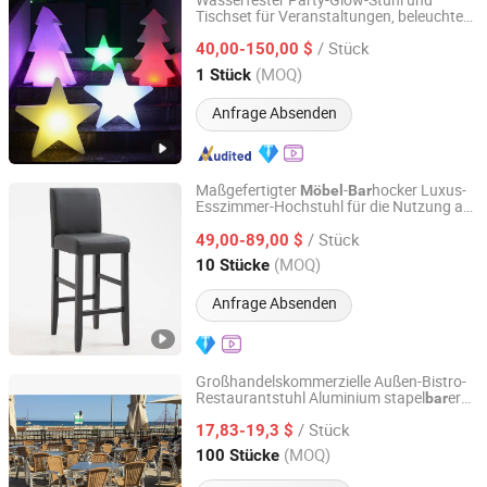
Wasserfester Party-Glow-Stuhl und
Tischset für Veranstaltungen, beleuchtet,
Hengshui First Class Rotomolding Equipment Technology
Outdoor-
, LED-Cocktailtisch, LED-
Bar
Co., Ltd.
/ Stück
40,00-150,00 $
Möbel
(MOQ)
1 Stück
Hebei, China
Seit 2026
Anfrage Absenden
Maßgefertigter
-
hocker Luxus-
Möbel
Bar
Esszimmer-Hochstuhl für die Nutzung am
Foshan Optima Home Industry Co .,Ltd
Tresen
/ Stück
49,00-89,00 $
Guangdong, China
Seit 2026
(MOQ)
10 Stücke
Anfrage Absenden
Großhandelskommerzielle Außen-Bistro-
Restaurantstuhl Aluminium stapel
er
bar
De Zheng Technology Co., Ltd.
stuhl
Bar
Möbel
/ Stück
17,83-19,3 $
Guangdong, China
Seit 2021
(MOQ)
100 Stücke