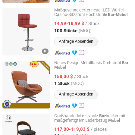
Maßgeschneiderter neuer LED-Würfel-
Casino-Sitzstuhl Hochstühle
-
Bar
Möbel
Anji Zhenguan Furniture Co., Ltd.
heiß (ZG18-001)
/ Stück
14,99-18,99 $
Zhejiang, China
Seit 2007
(MOQ)
100 Stücke
Anfrage Absenden
Neues Design Metallbasis Drehstuhl
Bar
Möbel
Foshan Ulink Furniture Limited
/ Stück
158,00 $
Guangdong, China
Seit 2021
(MOQ)
1 Stück
Anfrage Absenden
Großhandel Massivholz
hocker mit
Bar
maßgefertigtem Lederbezug
Möbel
Foshan Ron Hospitality Supplies Co., Ltd.
/ pieces
117,00-119,03 $