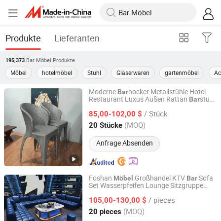
Produkte
Lieferanten
Bar Möbel
Produkte
195,373
Möbel
hotelmöbel
Stuhl
Gläserwaren
gartenmöbel
Ac
Moderne
hocker Metallstühle Hotel
Bar
Restaurant Luxus Außen Rattan
stuhl
Bar
Guangzhou YaTing Outdoor Furniture Co., Ltd.
Aluminium Seil
Möbel
/ Stück
85,00-102,00 $
Guangdong, China
Seit 2010
(MOQ)
20 Stücke
Anfrage Absenden
Foshan
Großhandel KTV
Sofa
Möbel
Bar
Set Wasserpfeifen Lounge Sitzgruppe
Zhongshan Uptop Furnishings Co., Ltd.
Blaues Leder Nachtclub
Bar
Möbel
/ pieces
105,00-130,00 $
Guangdong, China
Seit 2010
(MOQ)
20 pieces