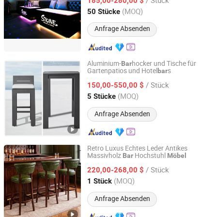
185,00-280,00 $
Guangdong, China
Seit 2020
(MOQ)
50 Stücke
Anfrage Absenden
Aluminium-
hocker und Tische für
Bar
Gartenpatios und Hotel
s
bar
Foshan Hongkai Furniture Co., Ltd.
/ Stück
150,00-550,00 $
Guangdong, China
Seit 2025
(MOQ)
5 Stücke
Anfrage Absenden
Retro Luxus Echtes Leder Antikes
Massivholz
Hochstuhl
Bar
Möbel
Foshan Angkelei Furniture Com., Ltd
/ Stück
220,00-268,00 $
Guangdong, China
Seit 2026
(MOQ)
1 Stück
Anfrage Absenden