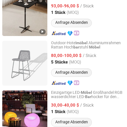
Außen
Tisch
bar
/ Stück
93,00-96,00 $
Guangdong, China
Seit 2024
(MOQ)
1 Stück
Anfrage Absenden
Outdoor-Hotel
Aluminiumrahmen
möbel
Rattan Hoch
stuhl
bar
Möbel
Foshan Shunde Ciao Furniture Co., Ltd.
/ Stück
80,00-100,00 $
Guangdong, China
Seit 2015
(MOQ)
5 Stücke
Anfrage Absenden
Einzigartige LED-
Großhandel RGB
Möbel
wasserdichter LED-
hocker für den
Bar
Shenzhen Color Life Lighting Co., Ltd
Einsatz in Nachtclubs zu verkaufen
/ Stück
30,00-40,00 $
Guangdong, China
Seit 2013
(MOQ)
1 Stück
Anfrage Absenden