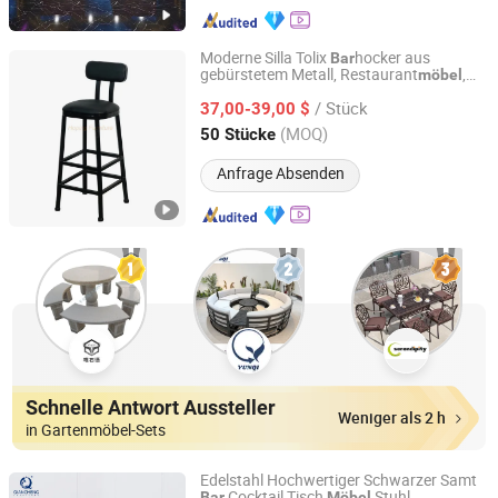
Moderne Silla Tolix
hocker aus
Bar
gebürstetem Metall, Restaurant
,
möbel
Foshan Hoping Furniture Co., Ltd.
Outdoor-
-Set mit hohem Tisch und
Bar
/ Stück
Stuhl
37,00-39,00 $
Guangdong, China
Seit 2020
(MOQ)
50 Stücke
Anfrage Absenden
Schnelle Antwort Aussteller
Weniger als 2 h
in Gartenmöbel-Sets
Edelstahl Hochwertiger Schwarzer Samt
Cocktail Tisch
Stuhl
Bar
Möbel