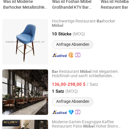
Was ist Moderne
Was ist Foshan Möbel
Was ist Hotelba
Barhocker Metallstühle
Großhandel KTV Bar
Restaurant Bar
Hotel Restaurant Luxus
Sofa Set Wasserpfeifen
Außenbar Möbe
Außen Rattan Barstuhl
Lounge Sitzgruppe
Aluminium Bars
Hochwertige Restaurant-
hocker
Bar
Aluminium Seil Möbel
Blaues Leder Nachtclub
Möbel
Möbel
Guangzhou Mega Import and Export Co., Ltd.
Bar Möbel
(MOQ)
10 Stücke
Guangdong, China
Seit 2014
Anfrage Absenden
Restaurant
mit elegantem
Bar
Möbel
Holzfinish und sanft schließenden
Guangzhou XERA Display Products Co., Ltd.
Schubladen
/ Satz
136,00-298,00 $
Guangdong, China
Seit 2026
(MOQ)
1 Satz
Anfrage Absenden
Moderne Garten-Essgruppe Kaffee
Restaurant Patio
Hoher Bistro
Möbel
Foshan Shunde Gaoang Furniture Industry Co., Ltd.