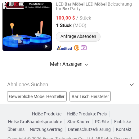
LED
LED
Beleuchtung
Bar
Möbel
Möbel
für
Party
Bar
Foshan Kude Electronic Products Co., Ltd.
/ Stück
100,00 $
Guangdong, China
Seit 2014
(MOQ)
1 Stück
Anfrage Absenden
Mehr Anzeigen
Ähnliches Suchen
Gewerbliche Möbel Hersteller
Bar Tisch Hersteller
MDF Möbel Hersteller
Barmöbelset Hersteller
Heiße Produkte
Heiße Produkte Preis
Heiße Großhandelsprodukte
Star-Käufer
PC-Site
Einblicke
Moderne Bar Möbel Fabriken
Barstuhl Möbel Fabriken
Über uns
Nutzungsvertrag
Datenschutzerklärung
Kontakt
Hotelbar Möbel Fabriken
Barhocker Fabriken
Copyright © 2026 Focus Technology Co., Ltd. All Rights Reserved