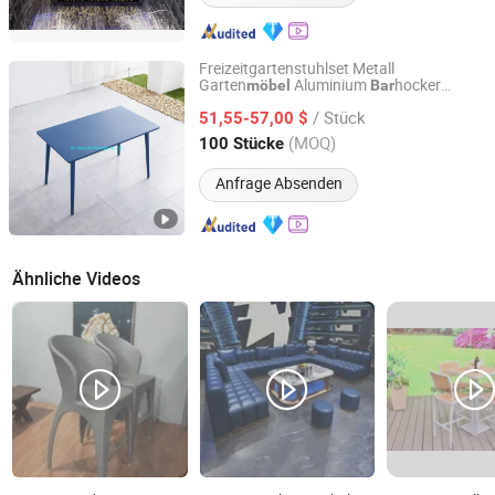
Freizeitgartenstuhlset Metall
Garten
Aluminium
hocker
möbel
Bar
De Zheng Technology Co., Ltd.
Esstischset
/ Stück
51,55-57,00 $
Guangdong, China
Seit 2021
(MOQ)
100 Stücke
Anfrage Absenden
Ähnliche Videos