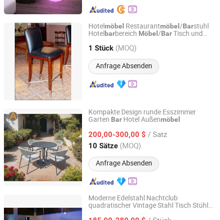
Hotel
Restaurant
/
stuhl
möbel
möbel
Bar
Hotel
bereich
/
Tisch und
bar
Möbel
Bar
Foshan Beaute Furniture Co., Ltd.
hocker (GLB-005)
Bar
(MOQ)
1 Stück
Guangdong, China
Seit 2014
Anfrage Absenden
Kompakte Design runde Esszimmer
Garten
Hotel Außen
Bar
möbel
Foshan Artsun Furniture Co., Ltd.
/ Satz
200,00-300,00 $
Guangdong, China
Seit 2024
(MOQ)
10 Sätze
Anfrage Absenden
Moderne Edelstahl Nachtclub
quadratischer Vintage Stahl Tisch Stühle
Foshan Yiran Furniture Co., Ltd
Kaffee
Bar
Möbel
/ Stück