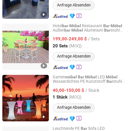
Anfrage Absenden
Hotel
Restaurant
bar
Möbel
Bar
Möbel
Außen
Aluminium
stuhl
bar
Möbel
Bar
Foshan Royal Furniture Factory
Café
Möbel
/ Sets
199,00-249,00 $
Guangdong, China
Seit 2018
(MOQ)
20 Sets
Anfrage Absenden
Garten
LED
möbel
Bar
Möbel
Möbel
Wasserdichtes PE Kunststoff
stuhl
Bar
Hengshui First Class Rotomolding Equipment Technology
LED Außen Schaukel
Co., Ltd.
/ Stück
40,00-150,00 $
(MOQ)
1 Stück
Hebei, China
Seit 2026
Anfrage Absenden
Leuchtende PE
Sofa LED
Bar