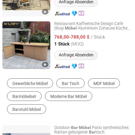
Anfrage Absenden
Restaurant Kaffeetische Design Café
Shop
Aluminium Zuhause Küche
Möbel
Foshan Shunde Gaoang Furniture Industry Co., Ltd.
Schrank
Theke
Bar
/ Stück
768,00-788,00 $
Guangdong, China
Seit 2024
(MOQ)
1 Stück
Anfrage Absenden
Esszimmerstühle
Restaurant Möbel-Sets
Außen-Sofa
Gartenstühle
Gartenmöbel-Sets
Stab-Stuhl
Outdoor-
-
Patio synthetisches
Bar
Möbel
Rattan gebogener
tisch
Bar
Foshan Shunde Ciao Furniture Co., Ltd.