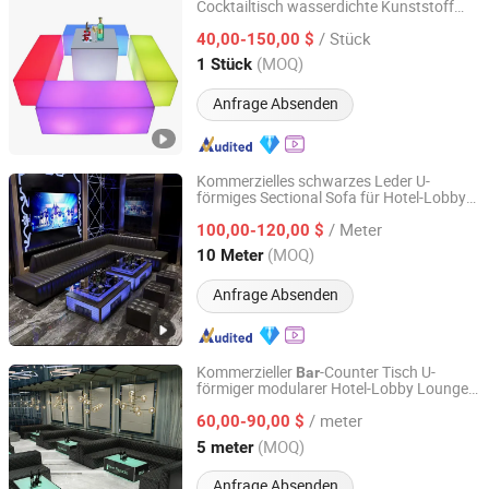
Cocktailtisch wasserdichte Kunststoff
Hengshui First Class Rotomolding Equipment Technology
hocker leuchtendes PE
Sofa LED
Bar
Bar
Co., Ltd.
/ Stück
40,00-150,00 $
Möbel
(MOQ)
1 Stück
Hebei, China
Seit 2026
Anfrage Absenden
Kommerzielles schwarzes Leder U-
förmiges Sectional Sofa für Hotel-Lobbys,
Foshan Xinda Furniture Co., Ltd.
Lounges, Clubs,
s und Shisha-Lounge-
Bar
/ Meter
100,00-120,00 $
Möbel
Guangdong, China
Seit 2023
(MOQ)
10 Meter
Anfrage Absenden
Kommerzieller
-Counter Tisch U-
Bar
förmiger modularer Hotel-Lobby Lounge
Foshan Xinda Furniture Co., Ltd.
Club Sofa Hookah Lounge Nachtclub
/ meter
60,00-90,00 $
Möbel
Guangdong, China
Seit 2023
(MOQ)
5 meter
Anfrage Absenden