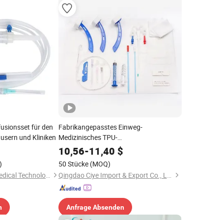
fusionsset für den
Fabrikangepasstes Einweg-
usern und Kliniken
Medizinisches TPU-
Hämodialysekatheter-Set für
10,56
-
11,40
$
Erwachsene
)
50 Stücke
(MOQ)
Changzhou Longli Medical Technology Co., Ltd.
Qingdao Ciye Import & Export Co., Ltd.
n
Anfrage Absenden