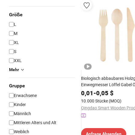
Größe
L
M
XL
S
XXL
Mehr
Biologisch abbaubares Holzg
Einwegmesser Löffel Gabel 
Gruppe
Besteckset zum Mitnehmen
0,01
-
0,05
$
Erwachsene
10.000 Stücke
(MOQ)
Kinder
Männlich
Mittleren Alters und Alt
Weiblich
Anfrage Absenden