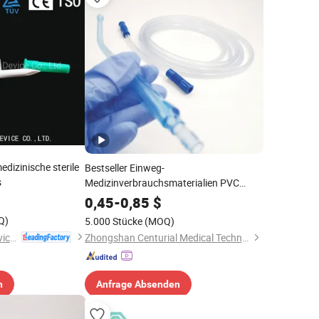
dizinische sterile
Bestseller Einweg-
s
Medizinverbrauchsmaterialien PVC
Yankauer Saugset
0,45
-
0,85
$
Q)
5.000 Stücke
(MOQ)
Anhui JN Medical Device Co., Ltd.
Zhongshan Centurial Medical Technology Co., Ltd.
n
Anfrage Absenden