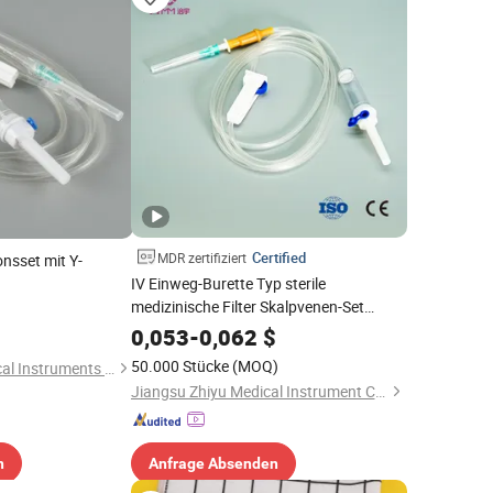
Certified
MDR zertifiziert
onsset mit Y-
IV Einweg-Burette Typ sterile
medizinische Filter Skalpvenen-Set
Infusionsset mit CE SGS ISO vom
0,053
-
0,062
$
Hersteller für den
50.000 Stücke
(MOQ)
Ningbo Sintrue Medical Instruments Co., Ltd.
Krankenhausgebrauch
Jiangsu Zhiyu Medical Instrument Co., Ltd.
n
Anfrage Absenden