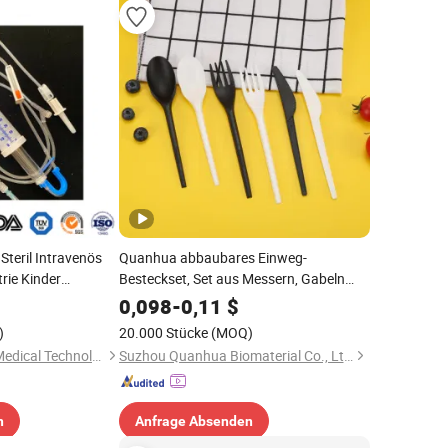
Steril Intravenös
Quanhua abbaubares Einweg-
rie Kinder
Besteckset, Set aus Messern, Gabeln
ml Cc Einweg
und Löffeln, Einweg-Besteck
0,098
-
0,11
$
et mit ISO, CE mit
)
20.000 Stücke
(MOQ)
Changzhou Sunton Medical Technology Co., Ltd.
Suzhou Quanhua Biomaterial Co., Ltd.
n
Anfrage Absenden