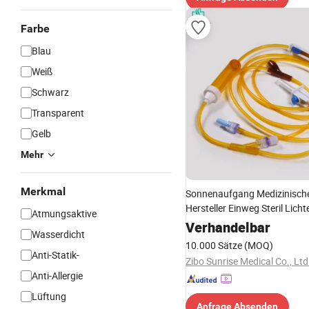
Farbe
Blau
Weiß
Schwarz
Transparent
Gelb
Mehr
Merkmal
Sonnenaufgang Medizinische
Hersteller Einweg Steril Lich
Atmungsaktive
IV Infusionsset mit lichtdich
Verhandelbar
Wasserdicht
Schlauch
10.000 Sätze
(MOQ)
Anti-Statik-
Zibo Sunrise Medical Co., Ltd
Anti-Allergie
Lüftung
Anfrage Absenden