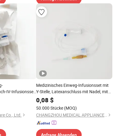
g-
Medizinisches Einweg-Infusionsset mit
ch-IV-Infusionsset
Y-Stelle, Latexanschluss mit Nadel, mit
CE, ISO, Herstellung
0,08
$
50.000 Stücke
(MOQ)
e Co., Ltd.
CHANGZHOU MEDICAL APPLIANCES GENERAL FACTORY CO., LTD.
n
Anfrage Absenden