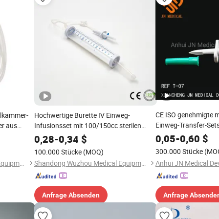
CE ISO genehmigte me
elkammer-
Hochwertige Burette IV Einweg-
Einweg-Transfer-Set
er aus
Infusionsset mit 100/150cc sterilen
intravenösen für den einmaligen
0,05
-
0,60
$
0,28
-
0,34
$
Gebrauch 60 Tropfen
300.000 Stücke
(MO
100.000 Stücke
(MOQ)
Shandong Wuzhou Medical Equipment Co., LTD
Shandong Wuzhou Medical Equipment Co., LTD
Anfrage Absenden
Anfrage Absende