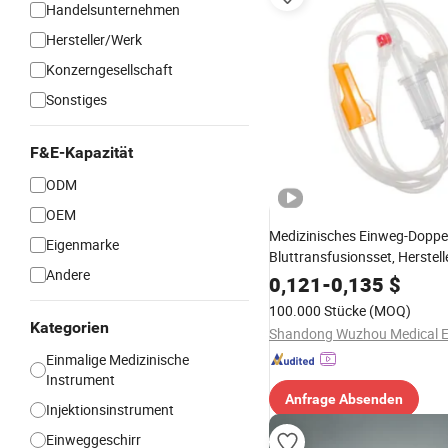
Handelsunternehmen
Hersteller/Werk
Konzerngesellschaft
Sonstiges
F&E-Kapazität
ODM
OEM
Medizinisches Einweg-Dopp
Eigenmarke
Bluttransfusionsset, Herstell
Andere
China, CE-zertifiziert
0,121
-
0,135
$
100.000 Stücke
(MOQ)
Kategorien
Einmalige Medizinische
Instrument
Anfrage Absenden
Injektionsinstrument
Einweggeschirr