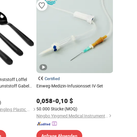
Certified
ststoff Löffel
unststoff Gabel
Einweg-Medizin-Infusionsset IV-Set
inzelverpackung
0,058
-
0,10
$
)
50.000 Stücke
(MOQ)
Taizhou Huangyan Xingling Plastic Co., Ltd.
Ningbo Yingmed Medical Instruments Co., Ltd.
n
Anfrage Absenden