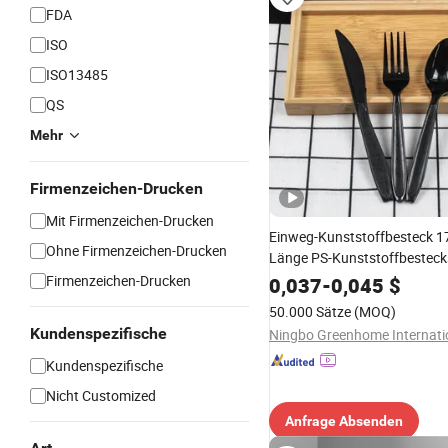
FDA
ISO
ISO13485
QS
Mehr
Firmenzeichen-Drucken
Mit Firmenzeichen-Drucken
Einweg-Kunststoffbesteck
Ohne Firmenzeichen-Drucken
Länge PS-Kunststoffbesteck
Papiertuch Schwarz individue
Firmenzeichen-Drucken
0,037
-
0,045
$
Restaurant
50.000 Sätze
(MOQ)
Kundenspezifische
Kundenspezifische
Nicht Customized
Anfrage Absenden