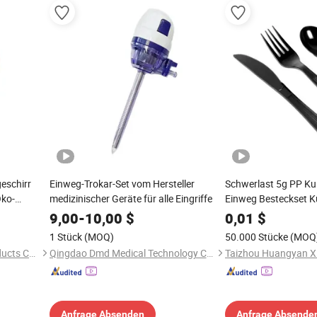
eschirr
Einweg-Trokar-Set vom Hersteller
Schwerlast 5g PP Kun
Öko-
medizinischer Geräte für alle Eingriffe
Einweg Besteckset K
Löffel und Messer E
9,00
-
10,00
$
0,01
$
Besteckset
1 Stück
(MOQ)
50.000 Stücke
(MOQ
Qingdao Smart Wooden Products Co., Ltd.
Qingdao Dmd Medical Technology Co., Ltd.
Anfrage Absenden
Anfrage Absende