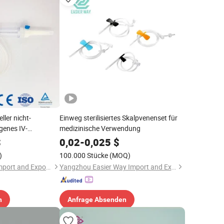
ller nicht-
Einweg sterilisiertes Skalpvenenset für
genes IV-
medizinische Verwendung
steril, zur
$
0,02
-
0,025
$
ung
)
100.000 Stücke
(MOQ)
Changzhou Health Import and Export Company Ltd.
Yangzhou Easier Way Import and Export Co., Ltd
n
Anfrage Absenden