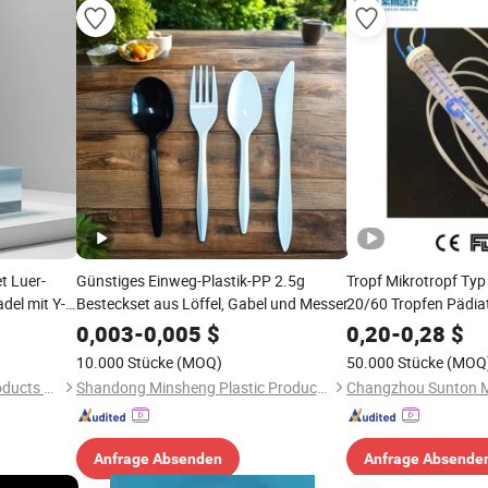
t Luer-
Günstiges Einweg-Plastik-PP 2.5g
Tropf Mikrotropf Typ 
adel mit Y-
Besteckset aus Löffel, Gabel und Messer
20/60 Tropfen Pädiat
ussregler
Erwachsene 100/150
0,003
-
0,005
$
0,20
-
0,28
$
Burette IV Infusionss
10.000 Stücke
(MOQ)
50.000 Stücke
(MOQ
Filter
Zibo Eastmed Healthcare Products Co., Ltd.
Shandong Minsheng Plastic Products Co., Ltd
Anfrage Absenden
Anfrage Absende