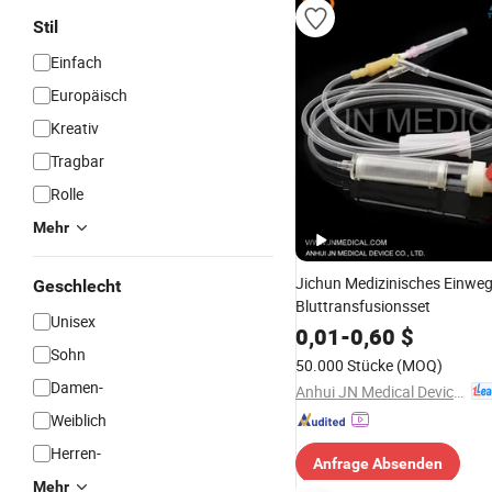
Stil
Einfach
Europäisch
Kreativ
Tragbar
Rolle
Mehr
Jichun Medizinisches Einweg
Geschlecht
Bluttransfusionsset
Unisex
0,01
-
0,60
$
Sohn
50.000 Stücke
(MOQ)
Damen-
Anhui JN Medical Device Co., Ltd.
Weiblich
Herren-
Anfrage Absenden
Mehr