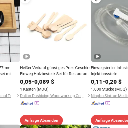
 177mm
Heißer Verkauf günstiges Preis Geschirr
Einwegsteriler Infusi
set mit
Einweg Holzbesteck Set für Restaurant
Injektionsstelle
ll für
0,05
-
0,089
$
0,11
-
0,20
$
1 Kasten
(MOQ)
1.000 Stücke
(MOQ)
Ningbo Greenhome International Trade Co., Ltd.
Dalian Dashixing Woodworking Co., Ltd.
Anfrage Absenden
Anfrage Absende