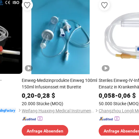
-
Einweg-Medizinprodukte Einweg 100ml
Steriles Einweg-IV-In
150ml Infusionsset mit Burette
Einsatz in Krankenhä
0,20
-
0,28
$
0,058
-
0,06
$
20.000 Stücke
(MOQ)
50.000 Stücke
(MOQ
Weifang Huaxing Medical Instruments Co., Ltd.
Anfrage Absenden
Anfrage Absende