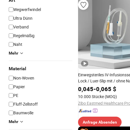
Art
Wegwerfwindel
Ultra Dünn
Verband
Regelmäßig
Naht
Mehr
Material
Einwegsteriles IV-Infusionsse
Non-Woven
Lock / Luer-Slip mit / ohne N
Papier
Port wertvolles Filter Durchfl
0,045
-
0,065
$
nadelfreier Injektionsport
PE
10.000 Stücke
(MOQ)
Fluff-Zellstoff
Baumwolle
Mehr
Anfrage Absenden