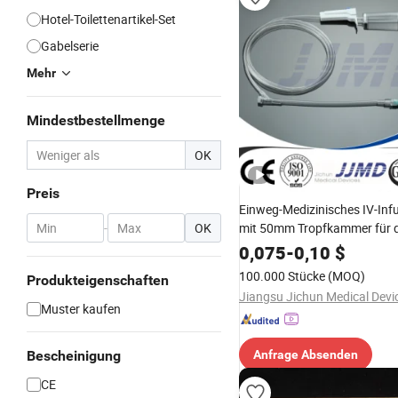
Hotel-Toilettenartikel-Set
Gabelserie
Mehr
Mindestbestellmenge
OK
Preis
Einweg-Medizinisches IV-Inf
-
OK
mit 50mm Tropfkammer für 
einmaligen Gebrauch
0,075
-
0,10
$
100.000 Stücke
(MOQ)
Produkteigenschaften
Muster kaufen
Bescheinigung
Anfrage Absenden
CE