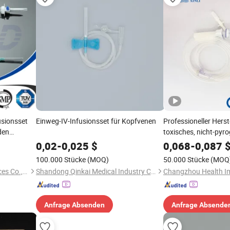
usionsset
Einweg-IV-Infusionsset für Kopfvenen
Professioneller Herste
den
toxisches, nicht-pyro
Infusionsset, Einweg, 
0,02
-
0,025
$
0,068
-
0,087
einmaligen Verwend
100.000 Stücke
(MOQ)
50.000 Stücke
(MOQ
Jiangsu Jichun Medical Devices Co., Ltd.
Shandong Qinkai Medical Industry Co., Ltd.
Anfrage Absenden
Anfrage Absende