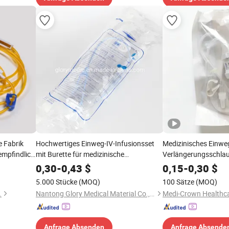
 Fabrik
Hochwertiges Einweg-IV-Infusionsset
Medizinisches Einwe
tempfindlich
mit Burette für medizinische
Verlängerungsschlau
tem
Anwendungen
mit Durchflussregler
0,30
-
0,43
$
0,15
-
0,30
$
5.000 Stücke
(MOQ)
100 Sätze
(MOQ)
.
Nantong Glory Medical Material Co., Ltd.
Medi-Crown Healthcar
Anfrage Absenden
Anfrage Absende