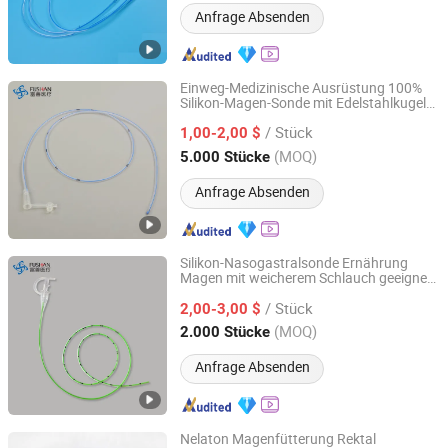
Anfrage Absenden
Einweg-Medizinische Ausrüstung 100%
Silikon-Magen-Sonde mit Edelstahlkugel
Hangzhou Fushan Medical Appliances Co., Ltd.
Krankenhauslieferant mit CE, ISO, Cfda,
/ Stück
FSC
1,00-2,00 $
Zhejiang, China
Seit 2022
(MOQ)
5.000 Stücke
Anfrage Absenden
Silikon-Nasogastralsonde Ernährung
Magen mit weicherem Schlauch geeignet
Hangzhou Fushan Medical Appliances Co., Ltd.
für Säuglinge pädiatrische medizinische
/ Stück
Versorgung China Fabrik Eo steril CE
2,00-3,00 $
ISO13485 OEM ODM 5/6.5/8fr
Zhejiang, China
Seit 2022
(MOQ)
2.000 Stücke
Anfrage Absenden
Nelaton Magenfütterung Rektal