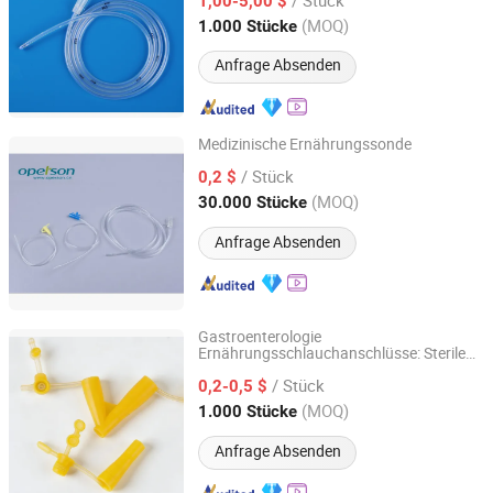
Ernährung, weicher flexibler NG-Schlauch
1,00-5,00 $
mit radiopaker Linie, Einmalgebrauch
Guangdong, China
Seit 2025
(MOQ)
1.000 Stücke
Anfrage Absenden
Medizinische Ernährungssonde
Changzhou Operson Imp. and Exp. Co., Ltd.
/ Stück
0,2 $
(MOQ)
30.000 Stücke
Jiangsu, China
Seit 2007
Anfrage Absenden
Gastroenterologie
Ernährungsschlauchanschlüsse: Sterile
Guangdong Power on Mould Co., Ltd.
Einmal-POM-Marke
/ Stück
0,2-0,5 $
Guangdong, China
Seit 2025
(MOQ)
1.000 Stücke
Anfrage Absenden