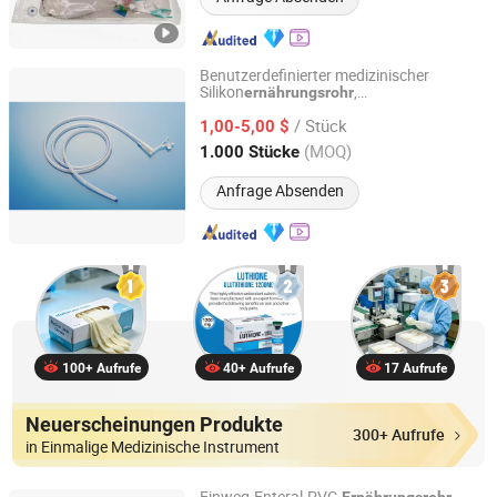
Benutzerdefinierter medizinischer
Silikon
,
ernährungsrohr
Shenzhen Kingod Silicone Products Co., Ltd
wiederverwendbares nasogastrisches
/ Stück
Rohr zur Magenentlastung, weiches Ng-
1,00-5,00 $
Rohr mit Anschluss für Krankenhaus- und
Guangdong, China
Seit 2025
(MOQ)
1.000 Stücke
häusliche Pflege
Anfrage Absenden
100+ Aufrufe
40+ Aufrufe
17 Aufrufe
Neuerscheinungen Produkte
300+ Aufrufe
in Einmalige Medizinische Instrument