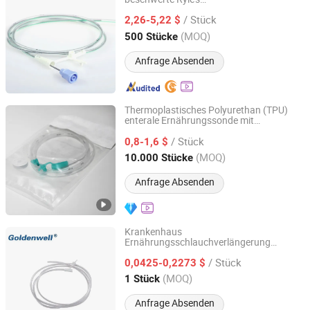
Jiangsu JDC Medical Devices Co., Ltd.
Magenfütterungsschlauch mit
/ Stück
geschlossenem Ende für die Fütterung bei
2,26-5,22 $
Erwachsenen und Kindern mit CE
Jiangsu, China
Seit 2022
(MOQ)
500 Stücke
ISO13485
Anfrage Absenden
Thermoplastisches Polyurethan (TPU)
enterale Ernährungssonde mit
Yangzhou Kingcome Supply Chain Co., Ltd
Führungsdraht und Enfit-Anschluss für
/ Stück
den Krankenhausgebrauch
0,8-1,6 $
Jiangsu, China
Seit 2025
(MOQ)
10.000 Stücke
Anfrage Absenden
Krankenhaus
Ernährungsschlauchverlängerung
Shanghai Goldenwell Medical Technology Co., Ltd.
intravenös
/ Stück
0,0425-0,2273 $
Shanghai, China
Seit 2021
(MOQ)
1 Stück
Anfrage Absenden