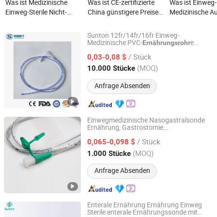
Was ist Medizinische
Was ist CE-zertifizierte
Was ist Einweg-
Einweg-Sterile Nicht-
China günstigere Preise
Medizinische A
toxische Nasogastral-
PVC (DEHP-FREI)
100% Silikon-M
Gastrostomie-
medizinische sterile
Sonde mit Edels
Sunton 12fr/14fr/16fr Einweg-
Ernährungsröhre mit
Einweg-Saugkatheter
Krankenhauslie
Medizinische PVC-
e
Ernährungsrohr
Changzhou Sunton Medical Technology Co., Ltd.
CE&ISO genehmigte
Spülstylet
Nelaton Magenschläuche
CE, ISO, Cfda, 
/ Stück
katheter Hersteller
0,03-0,08 $
Ernährungsrohr
rektale
chirurgische Qualität China
Jiangsu, China
Seit 2022
(MOQ)
10.000 Stücke
Ernährungsschläuche
Säuglings
e
ernährungsrohr
Anfrage Absenden
Einwegmedizinische Nasogastralsonde
Ernährung, Gastrostomie
Guangzhou ORCL Medical Co.,LTD
Ernährungssonde
/ Stück
0,065-0,098 $
Guangdong, China
Seit 2024
(MOQ)
1.000 Stücke
Anfrage Absenden
Enterale Ernährung Ernährung Einweg
Sterile enterale Ernährungssonde mit
Zibo Sunrise Medical Co., Ltd.