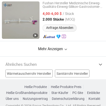
Fushan Hersteller Medizinische Einweg-
Qualitäts-Einweg-Silikon-Gastrostomie-
Hangzhou Fushan Medical Appliances Co., Ltd.
Röhre für die Ernährung Verwendung
/ Stück
Erwachsene Pädiatrische Größe mit CE
4,00-6,00 $
ISO13485 (12/14/16/18/20/22/24FR)
Zhejiang, China
Seit 2022
(MOQ)
2.000 Stücke
Anfrage Absenden
Mehr Anzeigen
Ähnliches Suchen
Wärmetauscherrohr Hersteller
Sanitärrohr Hersteller
Saugrohr Hersteller
einwegernährungsrohr Hersteller
Heiße Produkte
Heiße Produkte Preis
Heiße Großhandelsprodukte
Star-Käufer
PC-Site
Einblicke
Erwachsenenernährungsrohr Fabriken
Über uns
Nutzungsvertrag
Datenschutzerklärung
Kontakt
Säuglingsfütterungsschlauch Fabriken
Copyright © 2026 Focus Technology Co., Ltd. All Rights Reserved