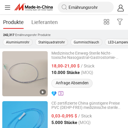
Produkte
Lieferanten
Ernährungsrohr
Produkte
242,317
Aluminiumrohr
Stahlquadratrohr
Gummischlauch
LED-Lampen
Medizinische Einweg-Sterile Nicht-
toxische Nasogastral-Gastrostomie-
Yangzhou Kingcome Supply Chain Co., Ltd
Ernährungsröhre mit Spülstylet
/ Stück
18,00-21,00 $
Jiangsu, China
Seit 2025
(MOQ)
10.000 Stücke
Anfrage Absenden
CE-zertifizierte China günstigere Preise
PVC (DEHP-FREI) medizinische sterile
Changzhou Standard Medical Devices Co., Ltd.
Einweg-Saugkatheter Nelaton
/ Stück
Magenschläuche rektale
0,03-0,095 $
Ernährungsschläuche
Jiangsu, China
Seit 2022
(MOQ)
5.000 Stücke