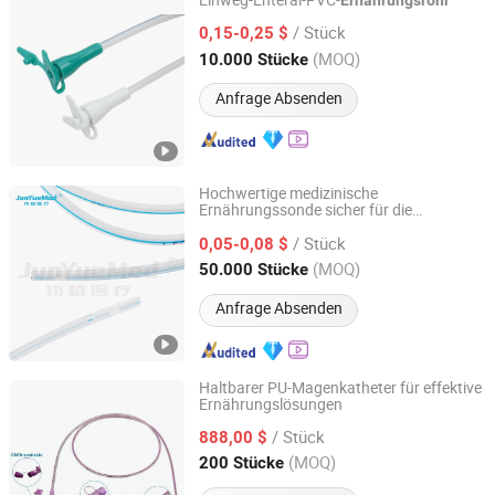
Einweg-Enteral-PVC-
Ernährungsrohr
Suzhou Acmed Import & Export Co., Ltd.
/ Stück
0,15-0,25 $
(MOQ)
10.000 Stücke
Jiangsu, China
Seit 2014
Anfrage Absenden
Hochwertige medizinische
Ernährungssonde sicher für die
Jiangsu Junyue Medical Science and Technology Co., Ltd.
Nahrungsaufnahme im Verdauungstrakt
/ Stück
0,05-0,08 $
Jiangsu, China
Seit 2024
(MOQ)
50.000 Stücke
Anfrage Absenden
Haltbarer PU-Magenkatheter für effektive
Ernährungslösungen
Xinjiang Likang Xiangyun Biotechnology Co.,Ltd.
/ Stück
888,00 $
Xinjiang, China
Seit 2024
(MOQ)
200 Stücke