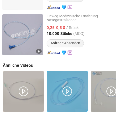
Einweg-Medizinische Ernährung-
Nasogastralsonde
Ningbo Sintrue Medical Instruments Co., Ltd.
/ Stück
0,25-0,5 $
Zhejiang, China
Seit 2020
(MOQ)
10.000 Stücke
Anfrage Absenden
Ähnliche Videos