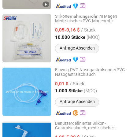
Silikon
im Magen
ernährungsrohr
Medizinisches PVC-Magenrohr
Yangzhou Super Union Import & Export Co., Ltd.
/ Stück
0,05-0,16 $
Jiangsu, China
Seit 2020
(MOQ)
10.000 Stücke
Anfrage Absenden
Einweg-PVC-Nasogastralsonde/PVC-
Nasogastralschlauch
Care Weller Limited
/ Stück
0,01 $
Shandong, China
Seit 2016
(MOQ)
1.000 Stücke
Anfrage Absenden
Benutzerdefinierter Silikon-
Gastralschlauch, medizinischer
Shenzhen Kingod Silicone Products Co., Ltd
Nasogastralschlauch für enterale
/ Stück