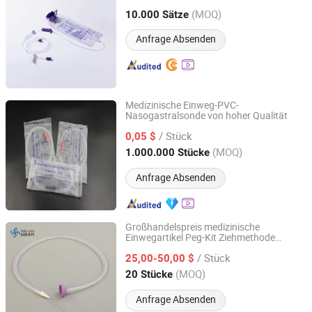
Beuteln
(MOQ)
10.000 Sätze
Shandong, China
Seit 2021
Anfrage Absenden
Medizinische Einweg-PVC-
Nasogastralsonde von hoher Qualität
Qingdao Hiprove Medical Technologies Co., Ltd.
/ Stück
0,05 $
Shandong, China
Seit 2016
(MOQ)
1.000.000 Stücke
Anfrage Absenden
Großhandelspreis medizinische
Einwegartikel Peg-Kit Ziehmethode
Hangzhou Fushan Medical Appliances Co., Ltd.
perkutan endoskopische Gastrostomie-
/ Stück
Röhre der Endoskopie enterale Ernährung
25,00-50,00 $
G-Tube-Kit Größe 24fr Enfit
Zhejiang, China
Seit 2022
(MOQ)
20 Stücke
Anfrage Absenden