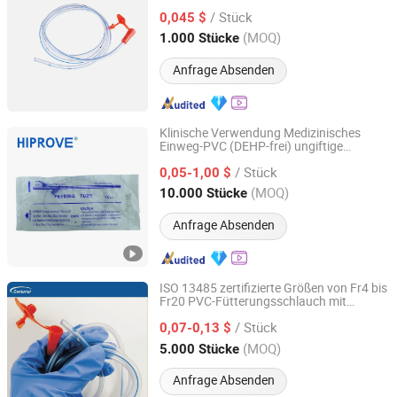
Ernährungsschlauch
/ Stück
0,045 $
Zhejiang, China
Seit 2023
(MOQ)
1.000 Stücke
Anfrage Absenden
Klinische Verwendung Medizinisches
Einweg-PVC (DEHP-frei) ungiftige
Qingdao Hiprove Medical Technologies Co., Ltd.
Nasogastral-Gastrostomie 4-20fr
/ Stück
Ernährungssonde
0,05-1,00 $
Shandong, China
Seit 2016
(MOQ)
10.000 Stücke
Anfrage Absenden
ISO 13485 zertifizierte Größen von Fr4 bis
Fr20 PVC-Fütterungsschlauch mit
Zhongshan Centurial Medical Technology Co., Ltd.
OEM/ODM-Unterstützung
/ Stück
0,07-0,13 $
Guangdong, China
Seit 2021
(MOQ)
5.000 Stücke
Anfrage Absenden