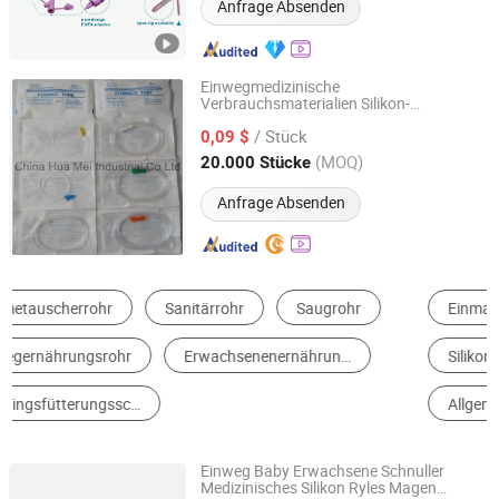
Anfrage Absenden
Einwegmedizinische
Verbrauchsmaterialien Silikon-
CHINA HUAMEI MEDICAL INSTRUMENT CO., LTD.
Magenfütterungsschlauch mit CE-
/ Stück
Zertifikat
0,09 $
Shanghai, China
Seit 2005
(MOQ)
20.000 Stücke
Anfrage Absenden
Einmalige Medizinische Instrument
Plastikleitung
Silikon und Silikonprodukte
Injektionsinstrument
Allgemeine Medizinische Instrument
Gesundheitsartikel Für Operation
Einweg Baby Erwachsene Schnuller
Medizinisches Silikon Ryles Magen
Ningbo Multi Channel Co., Ltd.