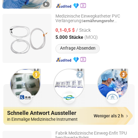
Medizinische Einwegkatheter PVC
Verlängerungs
ernährungsrohr
Anhui Jinye Industrial Co., Ltd.
Nasogastral Gastrostomie
/ Stück
0,1-0,5 $
Anhui, China
Seit 2020
(MOQ)
5.000 Stücke
Anfrage Absenden
Schnelle Antwort Aussteller
Weniger als 2 h
in Einmalige Medizinische Instrument
Fabrik Medizinische Einweg-Enfit TPU
beschwerte Ryle's