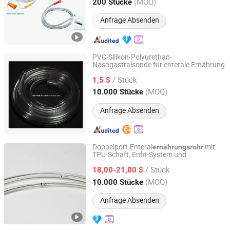
Xinjiang, China
Seit 2024
(MOQ)
200 Stücke
Anfrage Absenden
PVC-Silikon-Polyurethan-
Nasogastralsonde für enterale Ernährung
CHINA HUAMEI MEDICAL INSTRUMENT CO., LTD.
/ Stück
1,5 $
Shanghai, China
Seit 2005
(MOQ)
10.000 Stücke
Anfrage Absenden
Doppelport-Enteral
mit
ernährungsrohr
TPU-Schaft, Enfit-System und
Yangzhou Kingcome Supply Chain Co., Ltd
fusioniertem, versiegeltem Bullet-Tip
/ Stück
18,00-21,00 $
Jiangsu, China
Seit 2025
(MOQ)
10.000 Stücke
Anfrage Absenden