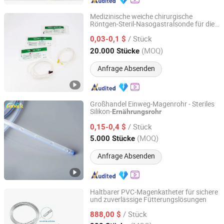
Medizinische weiche chirurgische
Röntgen-Steril-Nasogastralsonde für die
Qingdao Medmount Medical Technology Co., Ltd
Ernährung mit CE/ISO
/ Stück
0,03-0,1 $
Shandong, China
Seit 2023
(MOQ)
20.000 Stücke
Anfrage Absenden
Großhandel Einweg-Magenrohr - Steriles
Silikon-
Ernährungsrohr
Ningbo Luke Medical Devices Co., Ltd.
/ Stück
0,15-0,4 $
Zhejiang, China
Seit 2016
(MOQ)
5.000 Stücke
Anfrage Absenden
Haltbarer PVC-Magenkatheter für sichere
und zuverlässige Fütterungslösungen
Xinjiang Likang Xiangyun Biotechnology Co.,Ltd.
/ Stück
888,00 $