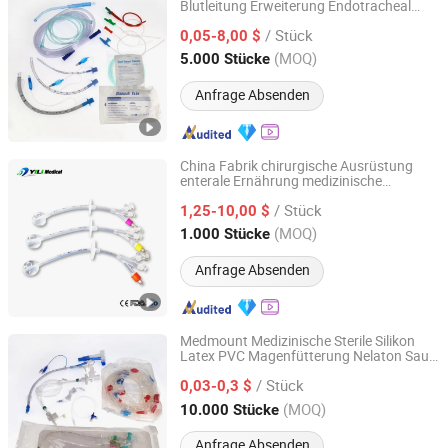
Blutleitung Erweiterung Endotracheal
ALL PRO CORPORATION
Tracheotomie Endobronchial
/ Stück
Injektionsfähig Endotracheal Sauerstoff
0,05-8,00 $
Nasal Verbindung Drainageschlauch
Shandong, China
Seit 2005
(MOQ)
5.000 Stücke
Anfrage Absenden
China Fabrik chirurgische Ausrüstung
enterale Ernährung medizinische
Nanchang Yili Medical Instrument Co., Ltd.
Einwegartikel Silikon Gastrostomie-
/ Stück
Röhre/PEG-Ernährungsröhre
1,25-10,00 $
Jiangxi, China
Seit 2021
(MOQ)
1.000 Stücke
Anfrage Absenden
Medmount Medizinische Sterile Silikon
Latex PVC Magenfütterung Nelaton Saug
Qingdao Medmount Medical Technology Co., Ltd
Yankauer Griff Nasenoxygen Stylet
/ Stück
Endotracheal Tracheostomie Katheter
0,03-0,3 $
Kanüle Schlauch
Shandong, China
Seit 2023
(MOQ)
10.000 Stücke
Anfrage Absenden