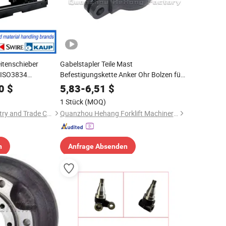
itenschieber
Gabelstapler Teile Mast
t ISO3834
Befestigungskette Anker Ohr Bolzen für
beschichtung für
die Toyota 5FD/FG28-30 04631-30410-
0
$
5,83
-
6,51
$
71
1 Stück
(MOQ)
Xiamen Ruilide Industry and Trade Co., Ltd.
Quanzhou Hehang Forklift Machinery Parts Co., Ltd.
n
Anfrage Absenden