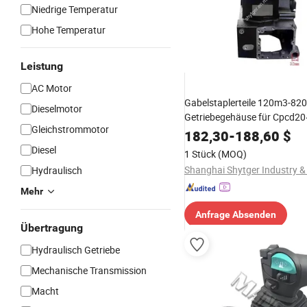
Niedrige Temperatur
Hohe Temperatur
Leistung
AC Motor
Gabelstaplerteile 120m3-82
Dieselmotor
Getriebegehäuse für Cpcd2
Gleichstrommotor
182,30
-
188,60
$
Diesel
1 Stück
(MOQ)
Hydraulisch
Mehr
Anfrage Absenden
Übertragung
Hydraulisch Getriebe
Mechanische Transmission
Macht