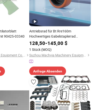
tilatorblatt
Antriebsrad für Bt Rre160m
mit 90425-03340
Hochwertiges Gabelstaplerrad
Langlebiges PU Tragfähiges Rad
128,50
-
145,00
$
Ersatzteil Gabelstapler 241750
1 Stück
(MOQ)
Hefei Yaqi Machinery Equipment Co., Ltd.
Suzhou Machvia Machinery Equipment Co., Ltd.
n
Anfrage Absenden