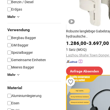
Benzin / Diesel
Erdgas
Mehr
Verwendung
Robuste langlebige Gabelsta
hydraulische
Bergbau Bagger
Papierrollenhalterungsklamm
1.286,00
-
3.697,00
GM Bagger
Teilebefestigung
1 Satz
(MOQ)
Spezialbagger
Gemeinsame Einheiten
Meeres Bagger
Anfrage Absenden
Mehr
Material
Aluminiumlegierung
Eisen