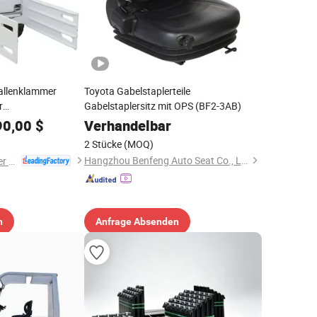
allenklammer
Toyota Gabelstaplerteile
r
Gabelstaplersitz mit OPS (BF2-3AB)
geräte Teile
90,00
$
Verhandelbar
2 Stücke
(MOQ)
Hangzhou Benfeng Auto Seat Co., Ltd.
Jiangsu Gather Power Industry Co., Ltd.
n
Anfrage Absenden