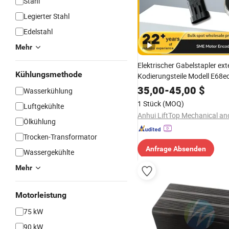
Stahl
Legierter Stahl
Edelstahl
Mehr
Elektrischer Gabelstapler ext
Kühlungsmethode
Kodierungsteile Modell E68
Sme Motorencoder
35,00
-
45,00
$
Wasserkühlung
1 Stück
(MOQ)
Luftgekühlte
Ölkühlung
Trocken-Transformator
Anfrage Absenden
Wassergekühlte
Mehr
Motorleistung
75 kW
90 kW