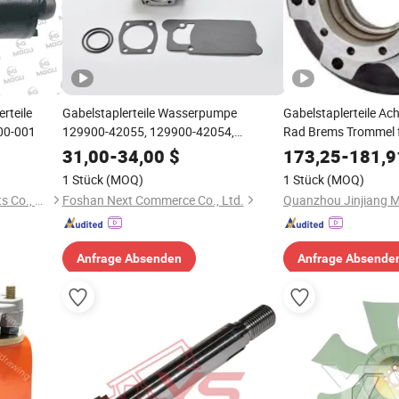
rteile
Gabelstaplerteile Wasserpumpe
Gabelstaplerteile Ac
00-001
129900-42055, 129900-42054,
Rad Brems Trommel f
12832220801, 1599804 für Yanmar,
10 Löcher 42432-13
31,00
-
34,00
$
173,25
-
181,9
Kom. 4D92e, 4D94e, 4D94le, Daewoo
1 Stück
(MOQ)
1 Stück
(MOQ)
4tne98-Bqdfc, Linde 4tne98/1283 Serie
Hangzhou Mogu Forklift Parts Co., Ltd.
Foshan Next Commerce Co., Ltd.
Anfrage Absenden
Anfrage Absende