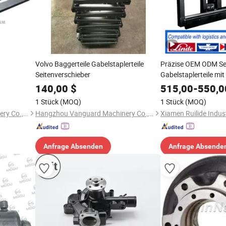
Volvo Baggerteile Gabelstaplerteile
Präzise OEM ODM Se
Seitenverschieber
Gabelstaplerteile mi
Zertifizierung Pulver
140,00
$
515,00
-
550,0
Linde Toyota
1 Stück
(MOQ)
1 Stück
(MOQ)
Hangzhou Vanguard Machinery Co., Ltd.
Hangzhou Vanguard Machinery Co., Ltd.
Anfrage Absenden
Anfrage Absende