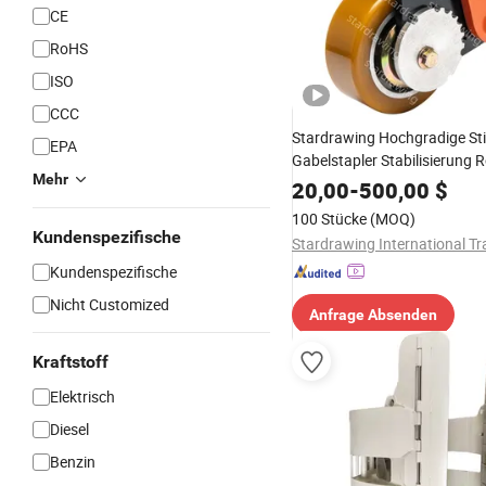
CE
RoHS
ISO
CCC
Stardrawing Hochgradige Stil
EPA
Gabelstapler Stabilisierung R
Mehr
Palettenwagen Teile Option
20,00
-
500,00
$
100 Stücke
(MOQ)
Kundenspezifische
Kundenspezifische
Nicht Customized
Anfrage Absenden
Kraftstoff
Elektrisch
Diesel
Benzin