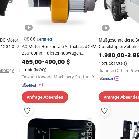
Certified
s DC Motor
Maßgeschneiderte B
r 1204-027
AC-Motor Horizontale Antriebsrad 24V
Gabelstapler Zubehö
elstapler,
250*80mm Palettenhubwagen
Materialhandhabungs
1.980,00
-
3.8
Gabelstapler Teile
465,00
-
490,00
$
1 Stück
(MOQ)
1 unit
(MOQ)
Hefei Lithium Machinery Technology Co., Ltd
Taizhou Kayond Machinery Co., Ltd.
Anfrage Absenden
Anfrage Absende