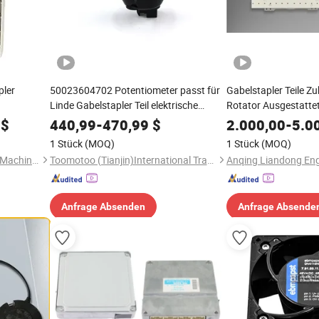
pler
50023604702 Potentiometer passt für
Gabelstapler Teile Z
Linde Gabelstapler Teil elektrische
Rotator Ausgestattet
er Geteilte
Dieselgabelstapler
Beobachtungsloch für
$
440,99
-
470,99
$
2.000,00
-
5.0
Mitsubishi Hyster
1 Stück
(MOQ)
1 Stück
(MOQ)
Laizhou Shahe Town Dongyi Machinery Co., Ltd.
Toomotoo (Tianjin)International Trading Co., Ltd
Anfrage Absenden
Anfrage Absende