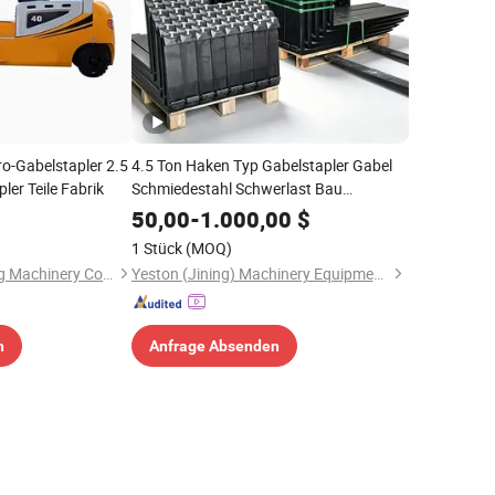
o-Gabelstapler 2.5
4.5 Ton Haken Typ Gabelstapler Gabel
ler Teile Fabrik
Schmiedestahl Schwerlast Bau
Maschinen Teile
50,00
-
1.000,00
$
1 Stück
(MOQ)
Xi'an Jinteng Hoisting Machinery Co., Ltd.
Yeston (Jining) Machinery Equipment Co., Ltd.
n
Anfrage Absenden