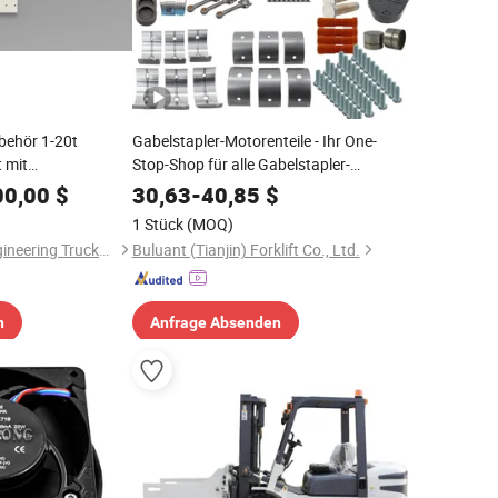
ubehör 1-20t
Gabelstapler-Motorenteile - Ihr One-
 mit
Stop-Shop für alle Gabelstapler-
 gute Sicht für Heli
Motorenteile
00,00
$
30,63
-
40,85
$
1 Stück
(MOQ)
Anqing Liandong Engineering Trucks Attachments Co., Ltd.
Buluant (Tianjin) Forklift Co., Ltd.
n
Anfrage Absenden