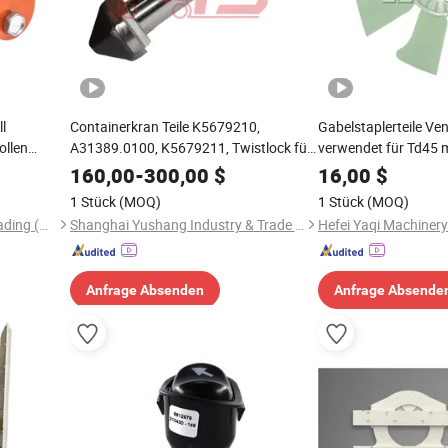
l
Containerkran Teile K5679210,
Gabelstaplerteile Ven
ollen
A31389.0100, K5679211, Twistlock für
verwendet für Td45 
Kalmar Reachstacker und Gabelstapler
160,00
-
300,00
$
16,00
$
1 Stück
(MOQ)
1 Stück
(MOQ)
Stardrawing International Trading (Shanghai) Co., Ltd.
Shanghai Yushang Industry & Trade Co., Ltd
Anfrage Absenden
Anfrage Absende