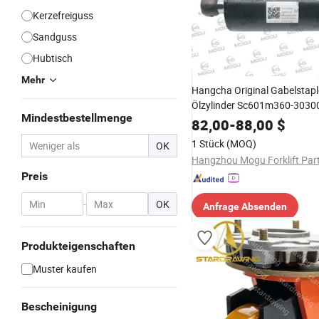
Kerzefreiguss
Sandguss
Hubtisch
Mehr
Hangcha Original Gabelstaple
Ölzylinder Sc601m360-3030
Mindestbestellmenge
82,00
-
88,00
$
1 Stück
(MOQ)
OK
Preis
-
OK
Anfrage Absenden
Produkteigenschaften
Muster kaufen
Bescheinigung