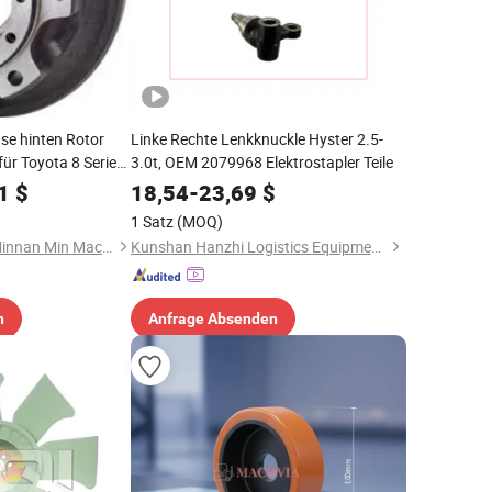
hse hinten Rotor
Linke Rechte Lenkknuckle Hyster 2.5-
ür Toyota 8 Serie
3.0t, OEM 2079968 Elektrostapler Teile
311-71/Bk2018
1
$
18,54
-
23,69
$
1 Satz
(MOQ)
Quanzhou Jinjiang Minnan Min Machinery Equipment Co., Ltd.
Kunshan Hanzhi Logistics Equipment co.,ltd.
n
Anfrage Absenden