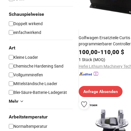
Schauspielweise
Doppelt wirkend
einfachwirkend
Golfwagen Ersatzteile Curti
programmierbarer Controlle
Art
36V 275A für Golfwagen, Gab
100,00
-
110,00
$
Agv
Kleine Loader
1 Stück
(MOQ)
Chemische Hardening Sand
Vollgummireifen
Mittelständische Loader
Anfrage Absenden
Blei-Säure-Batterie-Ladegerät
Mehr
Arbeitstemperatur
Normaltemperatur