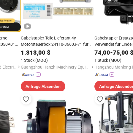
erne
Gabelstapler Teile Lieferant 4y
Gabelstapler Ersatzte
ec050A01
Motorsteuerbox 24110-36603-71 für
Verwendet für Linde
Original Toyota 8f Gabelstapler
1.313,00
$
74,00
-
75,00
Ersatzteile
1 Stück
(MOQ)
1 Stück
(MOQ)
Anhui LiftTop Mechanical and Electrical Co., Ltd.
Guangzhou Hanzhi Machinery Equipment Co., Ltd.
Anfrage Absenden
Anfrage Absende