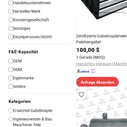
Handelsunternehmen
Hersteller/Werk
Konzerngesellschaft
Sonstiges
Zertifizierte Gabelstaplerteile
Einzelpersonen/SOHO
Palettengabel
100,00
$
F&E-Kapazität
1 Gerade
(MOQ)
OEM
ODM
Eigenmarke
Anfrage Absenden
Andere
Kategorien
Ersatzteil Gabelstapler
Ingenieurwesen & Bau
Maschinen Teile