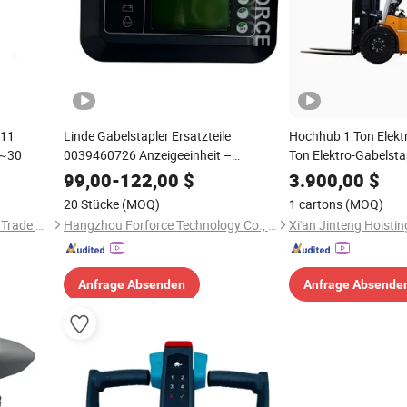
011
Linde Gabelstapler Ersatzteile
Hochhub 1 Ton Elektr
0~30
0039460726 Anzeigeeinheit –
Ton Elektro-Gabelstap
Kombinationsmeter Armaturenbrett für
99,00
-
122,00
$
3.900,00
$
Palettenwagen T20 / 131 / 1158 / 133 /
20 Stücke
(MOQ)
1 cartons
(MOQ)
1189
Shanghai Shytger Industry & Trade Co., Ltd.
Hangzhou Forforce Technology Co., Ltd.
Anfrage Absenden
Anfrage Absende