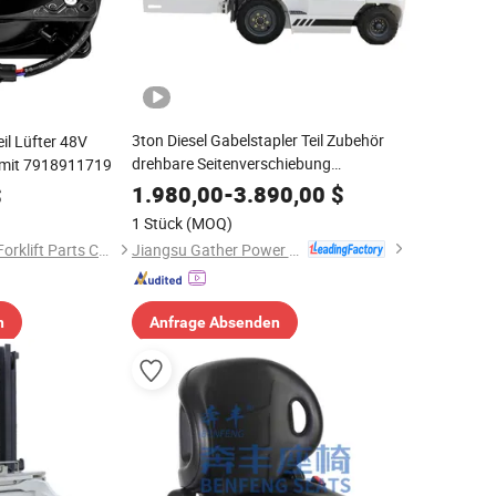
3ton Diesel Gabelstapler Teil Zubehör
il Lüfter 48V
drehbare Seitenverschiebung
 mit 7918911719
Ballenklammern Papierrollenklammer
1.980,00
-
3.890,00
$
$
Seitenverschieber für Heli
1 Stück
(MOQ)
Jiangsu Gather Power Industry Co., Ltd.
Hangzhou Manlong Forklift Parts Co., Ltd.
n
Anfrage Absenden