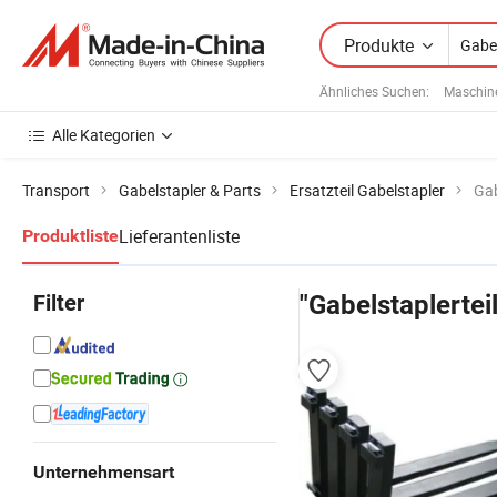
Produkte
Ähnliches Suchen:
Maschine
Alle Kategorien
Transport
Gabelstapler & Parts
Ersatzteil Gabelstapler
Gab
Lieferantenliste
Produktliste
Filter
"Gabelstaplertei
Unternehmensart