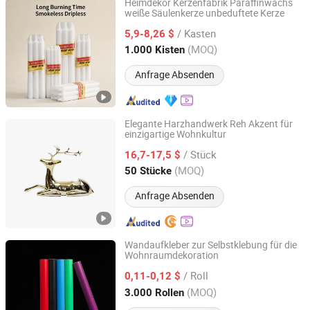
Heimdekor Kerzenfabrik Paraffinwachs
weiße Säulenkerze unbeduftete Kerze
Aoyin Xingtang Candle Co., Ltd.
/ Kasten
5,9-8,26 $
Hebei, China
Seit 2014
(MOQ)
1.000 Kisten
Anfrage Absenden
Elegante Harzhandwerk Reh Akzent für
einzigartige Wohnkultur
Dongguan Mingyu E-Commerce Co., Ltd
/ Stück
16,7-17,5 $
Guangdong, China
Seit 2025
(MOQ)
50 Stücke
Anfrage Absenden
Wandaufkleber zur Selbstklebung für die
Wohnraumdekoration
WEN ZHOU CITY JIAFENG COMPOSITE MATERIAL CO.,
LTD.
/ Roll
0,11-0,12 $
(MOQ)
3.000 Rollen
Zhejiang, China
Seit 2020