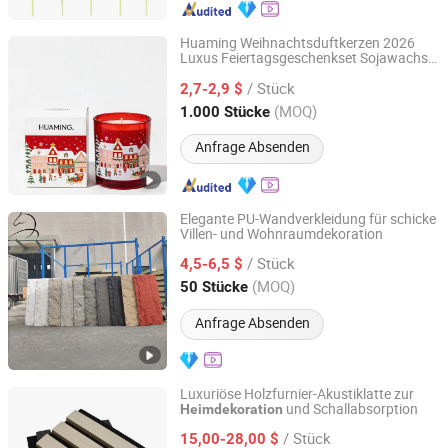
Huaming Weihnachtsduftkerzen 2026
Luxus Feiertagsgeschenkset Sojawachs
Hebei Huaming Laye Limited Company
Aromatherapie Winterkiefer Zimt große
/ Stück
Glaskerze Wohnkultur Kerze Großhandel
2,7-2,9 $
Duftkerze
Hebei, China
Seit 2018
(MOQ)
1.000 Stücke
Anfrage Absenden
Elegante PU-Wandverkleidung für schicke
Villen- und Wohnraumdekoration
Changzhou Zongchi Decoration Engineering Co., Ltd.
/ Stück
4,5-6,5 $
Jiangsu, China
Seit 2026
(MOQ)
50 Stücke
Anfrage Absenden
Luxuriöse Holzfurnier-Akustiklatte zur
und Schallabsorption
Heimdekoration
Tianhan Technology (Wuxi) Co., Ltd.
/ Stück
15,00-28,00 $