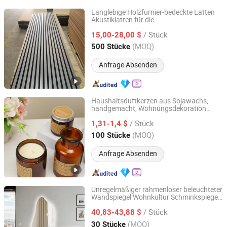
Langlebige Holzfurnier-bedeckte Latten
Akustiklatten für die
Tianhan Technology (Wuxi) Co., Ltd.
Wohnraumgestaltung
/ Stück
15,00-28,00 $
Jiangsu, China
Seit 2025
(MOQ)
500 Stücke
Anfrage Absenden
Haushaltsduftkerzen aus Sojawachs,
handgemacht, Wohnungsdekoration
Shanghai Zhihong Electronic Co., Ltd.
Duftkerze
/ Stück
1,31-1,4 $
Shanghai, China
Seit 2025
(MOQ)
100 Stücke
Anfrage Absenden
Unregelmäßiger rahmenloser beleuchteter
Wandspiegel Wohnkultur Schminkspiegel
Hangzhou Spremium Bathroom Co., Ltd.
mit LED-Licht
/ Stück
40,83-43,88 $
Zhejiang, China
Seit 2020
(MOQ)
30 Stücke