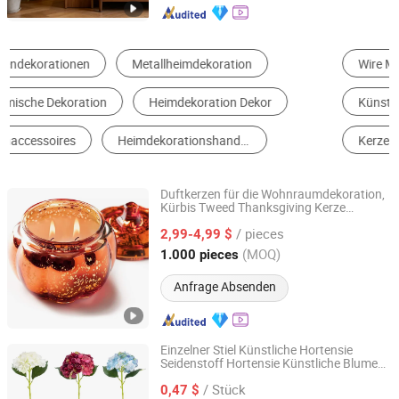
Wire Mesh Machine
Wandpapier
Künstliche Blume
Harz-Fertigkeit
Kerze und Kerzenständer
Künstliche Pflanze
Duftkerzen für die Wohnraumdekoration,
Kürbis Tweed Thanksgiving Kerze
Zhongshan Hengwang Arts & Crafts Co., Ltd.
Geschenk
/ pieces
2,99-4,99 $
Guangdong, China
Seit 2024
(MOQ)
1.000 pieces
Anfrage Absenden
Einzelner Stiel Künstliche Hortensie
Seidenstoff Hortensie Künstliche Blumen
Zhejiang Hansy Craft Co., Ltd
für die Wohnkultur
/ Stück
0,47 $