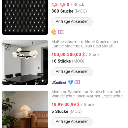
Netzvorhanglicht
/ Stück
4,3-4,8 $
Zhejiang, China
Seit 2025
(MOQ)
300 Stücke
Anfrage Absenden
Maßgeschneiderte Hotel-Kronleuchter
Lampe Moderne Luxus Glas Metall
Zhongshan DLSS Lighting CO., LTD.
Beleuchtung Wohnungsdekoration
/ Stück
Kronleuchter
100,00-300,00 $
Guangdong, China
Seit 2016
(MOQ)
10 Stücke
Anfrage Absenden
Moderne Wohnkultur Nordische einfache
Wandleuchte Innen Marmor Leseleuchte
Zhongshan Ocean Smart Lighting Co., Ltd
Spanischer Alabaster Stein Tischlampe
/ Stück
18,99-30,99 $
Guangdong, China
Seit 2011
(MOQ)
5 Stücke
Anfrage Absenden