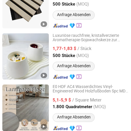
Jiangsu, China
Seit 2025
(MOQ)
500 Stücke
Anfrage Absenden
Luxuriöse rauchfreie, kristallverzierte
Aromatherapie-Sojawachskerze zur
Shandong Lechao Biotechnology Co., Ltd.
Wohnraumdekoration
/ Stück
1,77-1,83 $
Shandong, China
Seit 2026
(MOQ)
500 Stücke
Anfrage Absenden
E0 HDF AC4 Wasserdichtes Vinyl-
Engineered Wood Holzfußboden Spc MDF
Changzhou Richwood Decorative Material Co., Ltd.
HDF Laminierte Laminatböden für die
/ Square Meter
Wohnraumgestaltung mit CE, SGS,
5,1-5,9 $
ISO9001
Jiangsu, China
Seit 2016
(MOQ)
1.800 Quadratmeter
Anfrage Absenden