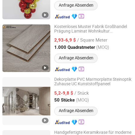
Anfrage Absenden
Kostenloses Muster Fabrik Großhandel
Prägung Laminat Wohnkultur
Changzhou Lexuan New Material Technology Co., Ltd.
Baumaterialien AC3 AC4 Bodenbelag
/ Square Meter
Keramische Eiche HDF E1 Boden
2,93-6,9 $
Jiangsu, China
Seit 2007
(MOQ)
1.000 Quadratmeter
Anfrage Absenden
Dekorplatte PVC Marmorplatte Steinoptik
Zuhause UC Kunststoffpaneel
Shengze Industry limited
/ Stück
5,2-9,8 $
Guangdong, China
Seit 2023
(MOQ)
50 Stücke
Anfrage Absenden
Handgefertigte Keramikvase für moderne