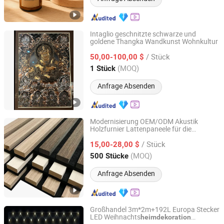
Intaglio geschnitzte schwarze und
goldene Thangka Wandkunst Wohnkultur
Zhejiang Royal Palace Workshop Culture & Development
Co.,Ltd.
/ Stück
50,00-100,00 $
(MOQ)
1 Stück
Zhejiang, China
Seit 2025
Anfrage Absenden
Modernisierung OEM/ODM Akustik
Holzfurnier Lattenpaneele für die
Tianhan Technology (Wuxi) Co., Ltd.
Wohnraumgestaltung
/ Stück
15,00-28,00 $
Jiangsu, China
Seit 2025
(MOQ)
500 Stücke
Anfrage Absenden
Großhandel 3m*2m+192L Europa Stecker
LED Weihnachts
heimdekoration
Yiwu Winful Artware Limited