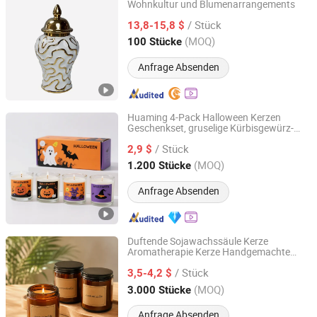
Wohnkultur und Blumenarrangements
Dongguan Mingyu E-Commerce Co., Ltd
/ Stück
13,8-15,8 $
Guangdong, China
Seit 2025
(MOQ)
100 Stücke
Anfrage Absenden
Huaming 4-Pack Halloween Kerzen
Geschenkset, gruselige Kürbisgewürz-
Hebei Huaming Laye Limited Company
und Herbstdüfte Sojawachskerzen für die
/ Stück
Wohnkultur, ungiftige Aromatherapie
2,9 $
Duftkerzen Parfüm
Hebei, China
Seit 2018
(MOQ)
1.200 Stücke
Anfrage Absenden
Duftende Sojawachssäule Kerze
Aromatherapie Kerze Handgemachte
Shandong Lechao Biotechnology Co., Ltd.
dekorative Kerze Wohnkultur Duftkerze
/ Stück
Großhandel OEM ODM
3,5-4,2 $
Shandong, China
Seit 2026
(MOQ)
3.000 Stücke
Anfrage Absenden