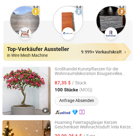
Top-Verkäufer Aussteller
9.999+ Verkaufskraft
in Wire Mesh Machine
Großhandel Kunstpflanzen für die
Wohnraumdekoration Bougainvillea
Shenzhen Fayfun Crafts Co., Ltd.
Kunstbaum
/ Stück
87,35 $
Guangdong, China
Seit 2023
(MOQ)
100 Stücke
Anfrage Absenden
Huaming Feiertagsglasjar Kerzen
Geschenkset Weihnachtsduft Vela Kerze
Hebei Huaming Laye Limited Company
Raumduft Festliche
/ Satz
Weihnachtsdekoration Weihnachtskerze
20,00-25,6 $