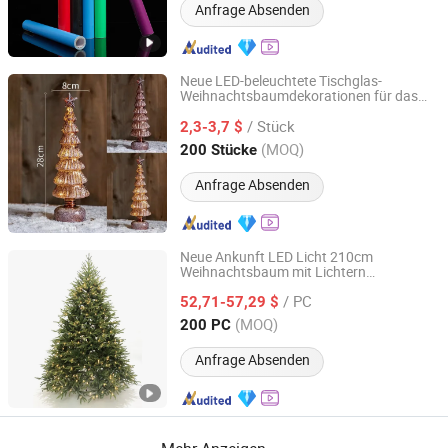
Anfrage Absenden
Neue LED-beleuchtete Tischglas-
Weihnachtsbaumdekorationen für das
Baoying County Tongxingyong Glass Crafts Factory
Zuhause
/ Stück
2,3-3,7 $
Jiangsu, China
Seit 2025
(MOQ)
200 Stücke
Anfrage Absenden
Neue Ankunft LED Licht 210cm
Weihnachtsbaum mit Lichtern
Yiwu Shuangyuan Christmas Artware Co., Ltd.
Wohnkultur
/ PC
52,71-57,29 $
Zhejiang, China
Seit 2020
(MOQ)
200 PC
Anfrage Absenden