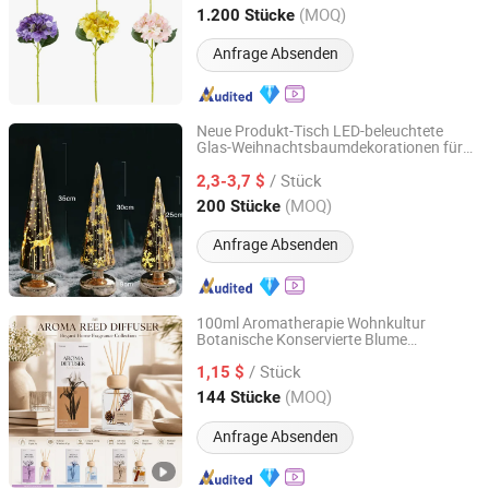
Zhejiang, China
Seit 2026
(MOQ)
1.200 Stücke
Anfrage Absenden
Neue Produkt-Tisch LED-beleuchtete
Glas-Weihnachtsbaumdekorationen für
Baoying County Tongxingyong Glass Crafts Factory
das Zuhause
/ Stück
2,3-3,7 $
Jiangsu, China
Seit 2025
(MOQ)
200 Stücke
Anfrage Absenden
100ml Aromatherapie Wohnkultur
Botanische Konservierte Blume
Suzhou Runfan Home Decoration Co., Ltd.
Duftdiffusor
/ Stück
1,15 $
Jiangsu, China
Seit 2026
(MOQ)
144 Stücke
Anfrage Absenden