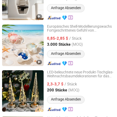
Anfrage Absenden
Europäisches Shell-Modellierungswachs
Fortgeschrittenes Gefühl von
Shandong Lechao Biotechnology Co., Ltd.
Wohnungsdekoration Atmosphäre Duft
/ Stück
Kleines Geschenk Duftkerze
0,85-2,85 $
Shandong, China
Seit 2026
(MOQ)
3.000 Stücke
Anfrage Absenden
LED-beleuchtete neue Produkt-Tischglas-
Weihnachtsbaumdekorationen für das
Baoying County Tongxingyong Glass Crafts Factory
Zuhause
/ Stück
2,3-3,7 $
Jiangsu, China
Seit 2025
(MOQ)
200 Stücke
Anfrage Absenden