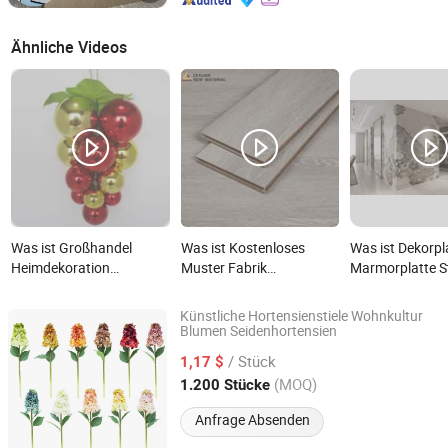
Ähnliche Videos
Was ist Großhandel
Was ist Kostenloses
Was ist Dekorp
Heimdekoration
Muster Fabrik
Marmorplatte S
Weihnachtsornamente
Großhandel Prägung
Zuhause UC
Kunststoff Trauben
Laminat Wohnkultur
Kunststoffpane
Künstliche Hortensienstiele Wohnkultur
Lieferant
Baumaterialien AC3 AC4
Blumen Seidenhortensien
Zhejiang Hansy Craft Co., Ltd
Bodenbelag Keramische
/ Stück
1,17 $
Eiche HDF E1 Boden
Zhejiang, China
Seit 2026
(MOQ)
1.200 Stücke
Anfrage Absenden