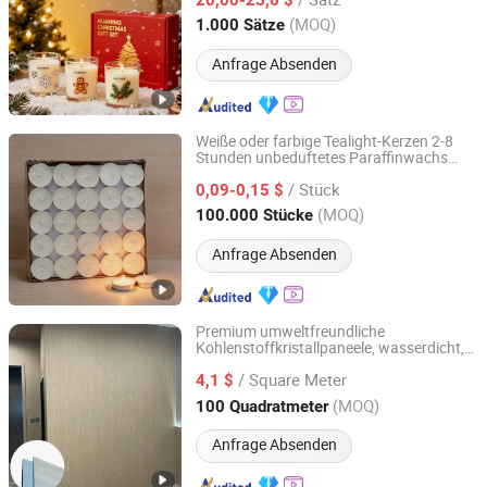
Hebei, China
Seit 2018
(MOQ)
1.000 Sätze
Anfrage Absenden
Weiße oder farbige Tealight-Kerzen 2-8
Stunden unbeduftetes Paraffinwachs
Aoyin Xingtang Candle Co., Ltd.
hohe Qualität rauchfrei lange Brenndauer
/ Stück
mit individuell gestaltetem Etikett für
0,09-0,15 $
Party, Wohnkultur, Hochzeit
Hebei, China
Seit 2014
(MOQ)
100.000 Stücke
Anfrage Absenden
Premium umweltfreundliche
Kohlenstoffkristallpaneele, wasserdicht,
Hebei Pailun New Materials Technology Co., Ltd.
feuerfest, kratzfest, schalldicht, einfach
/ Square Meter
zu installieren für moderne Wohn- und
4,1 $
Büroumgebungen
Hebei, China
Seit 2026
(MOQ)
100 Quadratmeter
Anfrage Absenden