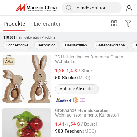
Produkte
Lieferanten
Heimdekoration
Produkte
110,551
Schneeflocke
Dekoration
Haustextilien
Gartendekoration
U
3D Holzkaninchen Ornament Ostern
Wohnkultur
Taizhou Liushun Timber Co., Ltd.
/ Stück
1,26-1,4 $
Zhejiang, China
Seit 2026
(MOQ)
50 Stücke
Anfrage Absenden
Großhandel
Heimdekoration
Weihnachtsornamente Kunststoff
Yiwu Shuangyuan Christmas Artware Co., Ltd.
Trauben Lieferant
/ Beutel
1,41-1,54 $
Zhejiang, China
Seit 2020
(MOQ)
900 Taschen