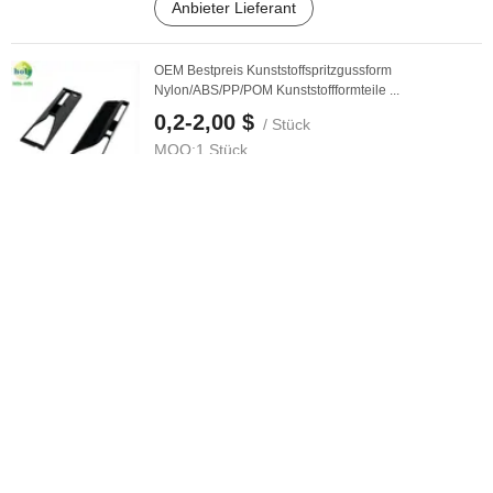
Anbieter Lieferant
OEM Bestpreis Kunststoffspritzgussform
Nylon/ABS/PP/POM Kunststoffformteile ...
0,2-2,00 $
/ Stück
MOQ:
1 Stück
Anbieter Lieferant
Maßgeschneiderte ABS/PP/PC
Kunststoffspritzgussformen zu wettbewerbsfähigen ...
1.000,00-20.000,00 $
/ Set
MOQ:
1 Set
Anbieter Lieferant
Maßgeschneiderte Kunststoff-Spritzgussprodukte