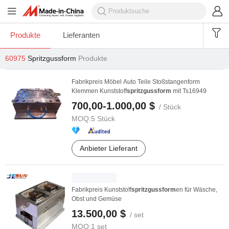
Produkte
Lieferanten
60975
Spritzgussform
Produkte
Fabrikpreis Möbel Auto Teile Stoßstangenform
Klemmen Kunststoff
spritzgussform
mit Ts16949
700,00-1.000,00 $
/ Stück
MOQ:
5 Stück
Anbieter Lieferant
Fabrikpreis Kunststoff
spritzgussform
en für Wäsche,
Obst und Gemüse
13.500,00 $
/ set
MOQ:
1 set