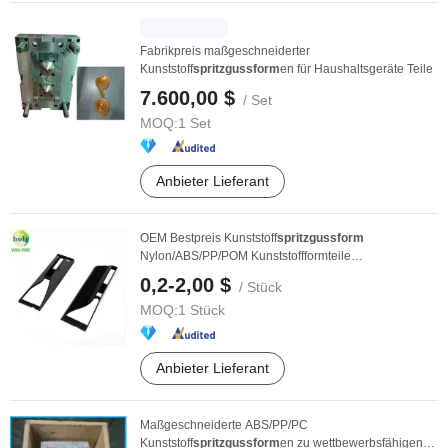
Fabrikpreis maßgeschneiderter
Kunststoff
spritzgussform
en für Haushaltsgeräte Teile
7.600,00 $
/ Set
MOQ:
1 Set
Anbieter Lieferant
OEM Bestpreis Kunststoff
spritzgussform
Nylon/ABS/PP/POM Kunststoffformteile
Formenhersteller ...
0,2-2,00 $
/ Stück
MOQ:
1 Stück
Anbieter Lieferant
Maßgeschneiderte ABS/PP/PC
Kunststoff
spritzgussform
en zu wettbewerbsfähigen