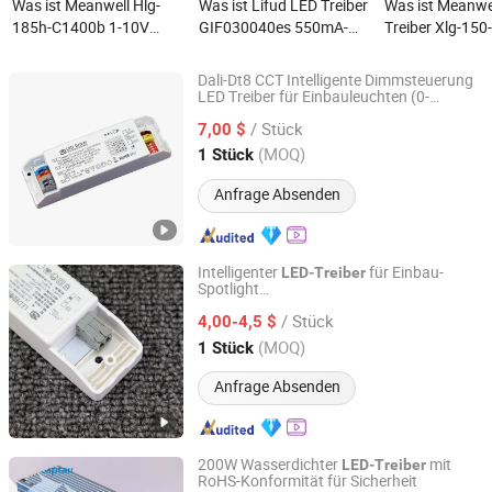
Was ist Meanwell Hlg-
Was ist Lifud LED Treiber
Was ist Meanwe
185h-C1400b 1-10V
GIF030040es 550mA-
Treiber Xlg-150
Dimmbar LED
1050mA -
AC/DC mit
Konstantstrom LED
Vertrauenswürdige
wasserdichtem
Dali-Dt8 CCT Intelligente Dimmsteuerung
Treiber
Marke aus China
Konstantleist
LED Treiber für Einbauleuchten (0-
Zhongshan Zhishuo Intelligent Technology Co., Ltd.
10V/Thyristor)
und Garantie 5
/ Stück
7,00 $
Guangdong, China
Seit 2026
(MOQ)
1 Stück
Anfrage Absenden
Intelligenter
für Einbau-
LED-Treiber
Spotlight
Zhongshan Zhishuo Intelligent Technology Co., Ltd.
(Zigbee/Matter/Bluetooth/DALI/0-
/ Stück
10V/Thyristor)
4,00-4,5 $
Guangdong, China
Seit 2026
(MOQ)
1 Stück
Anfrage Absenden
200W Wasserdichter
mit
LED-Treiber
RoHS-Konformität für Sicherheit
Hangzhou Captain Electronic Co., Ltd.