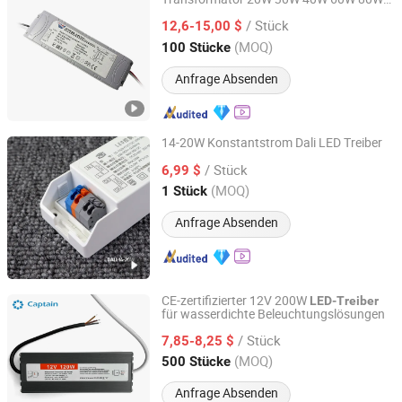
Hangzhou Udwells Technology Co., Ltd.
100W Triac dimmbarer LED Treiber für
/ Stück
LED Beleuchtung
12,6-15,00 $
Zhejiang, China
Seit 2025
(MOQ)
100 Stücke
Anfrage Absenden
14-20W Konstantstrom Dali LED Treiber
Zhongshan Zhishuo Intelligent Technology Co., Ltd.
/ Stück
6,99 $
(MOQ)
1 Stück
Guangdong, China
Seit 2026
Anfrage Absenden
CE-zertifizierter 12V 200W
LED-Treiber
für wasserdichte Beleuchtungslösungen
Hangzhou Captain Electronic Co., Ltd.
/ Stück
7,85-8,25 $
Zhejiang, China
Seit 2025
(MOQ)
500 Stücke
Anfrage Absenden