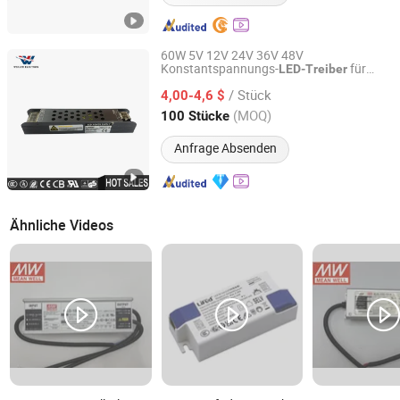
60W 5V 12V 24V 36V 48V
Konstantspannungs-
für
LED-Treiber
Hangzhou Udwells Technology Co., Ltd.
Landschaftsbeleuchtung
/ Stück
4,00-4,6 $
Zhejiang, China
Seit 2025
(MOQ)
100 Stücke
Anfrage Absenden
Ähnliche Videos