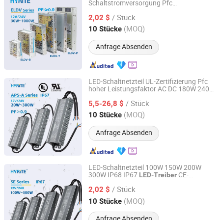
Schaltstromversorgung Pfc
Hyrite Lighting Co.
Hochleistungsfaktor AC zu DC 5V 12V
/ Stück
24V 110V 220V Einstellbarer schaltbarer
2,02 $
SMPS
LED-Treiber
Guangdong, China
Seit 2014
(MOQ)
10 Stücke
Anfrage Absenden
LED-Schaltnetzteil UL-Zertifizierung Pfc
hoher Leistungsfaktor AC DC 180W 240W
Hyrite Lighting Co.
300W 110V 220V IP67 wasserdicht
/ Stück
breiter Spannungsbereich 12V 24V
5,5-26,8 $
Treiber
Guangdong, China
Seit 2014
(MOQ)
10 Stücke
Anfrage Absenden
LED-Schaltnetzteil 100W 150W 200W
300W IP68 IP67
CE-
LED-Treiber
Hyrite Lighting Co.
Zertifizierung für 12V 24V 36V 48V
/ Stück
2,02 $
Guangdong, China
Seit 2014
(MOQ)
10 Stücke
Anfrage Absenden