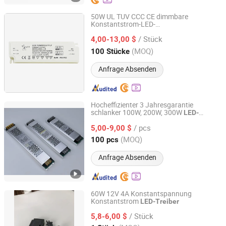
50W UL TUV CCC CE dimmbare
Konstantstrom-LED-
Ningbo Addlux Electric Co., Ltd.
Beleuchtungsantriebe mit SCP Ocp Ovp
/ Stück
Otp
4,00-13,00 $
Zhejiang, China
Seit 2015
(MOQ)
100 Stücke
Anfrage Absenden
Hocheffizienter 3 Jahresgarantie
schlanker 100W, 200W, 300W
LED-
Topwin Co., Ltd.
Treiber
/ pcs
5,00-9,00 $
Jiangsu, China
Seit 2021
(MOQ)
100 pcs
Anfrage Absenden
60W 12V 4A Konstantspannung
Konstantstrom
LED-Treiber
Zhongshan Yilun Lighting Co., Ltd.
/ Stück
5,8-6,00 $