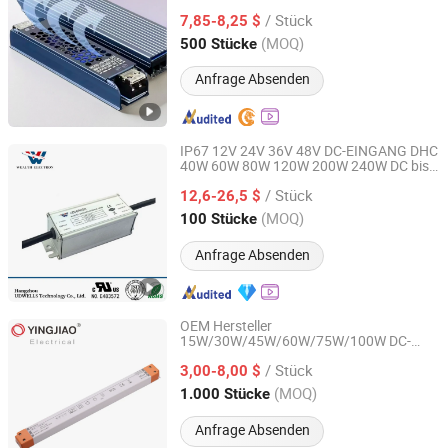
/ Stück
7,85-8,25 $
Zhejiang, China
Seit 2025
(MOQ)
500 Stücke
Anfrage Absenden
IP67 12V 24V 36V 48V DC-EINGANG DHC
40W 60W 80W 120W 200W 240W DC bis
Hangzhou Udwells Technology Co., Ltd.
DC Konstantstrom dimmbar
LED-Treiber
/ Stück
für Solarlicht
12,6-26,5 $
Zhejiang, China
Seit 2025
(MOQ)
100 Stücke
Anfrage Absenden
OEM Hersteller
15W/30W/45W/60W/75W/100W DC-
Ninghai Yingjiao Electrical Co., Ltd.
Schaltstromversorgung Ultra Slim LED
/ Stück
Treiber
3,00-8,00 $
Zhejiang, China
Seit 2006
(MOQ)
1.000 Stücke
Anfrage Absenden