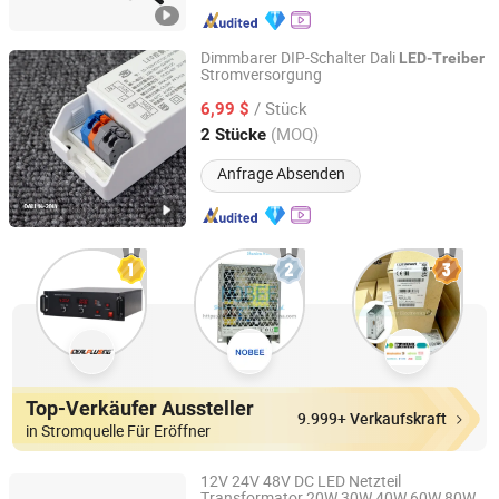
Dimmbarer DIP-Schalter Dali
LED-Treiber
Stromversorgung
Zhongshan Zhishuo Intelligent Technology Co., Ltd.
/ Stück
6,99 $
Guangdong, China
Seit 2026
(MOQ)
2 Stücke
Anfrage Absenden
Top-Verkäufer Aussteller
9.999+ Verkaufskraft
in Stromquelle Für Eröffner
12V 24V 48V DC LED Netzteil
Transformator 20W 30W 40W 60W 80W