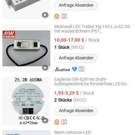
Anfrage Absenden
Meanwell LED Treiber Xlg-150-L-a AC/DC
mit wasserdichtem IP67
Abrizone Electronics Co., Ltd.
Konstantleistungsmodus und Garantie 5
/ Stück
Jahre
10,00-17,00 $
Zhejiang, China
Seit 2025
(MOQ)
1 Stück
Anfrage Absenden
Eaglerise 5W-42W mit Draht -
Außergewöhnliche flimmerfreie LED für
Shenzhen Sanliuwu Technology Limited Company
jeden Raum
/ Stück
1,93-3,29 $
Guangdong, China
Seit 2026
(MOQ)
2 Stücke
Anfrage Absenden
Mesh-Gehäuse LED-