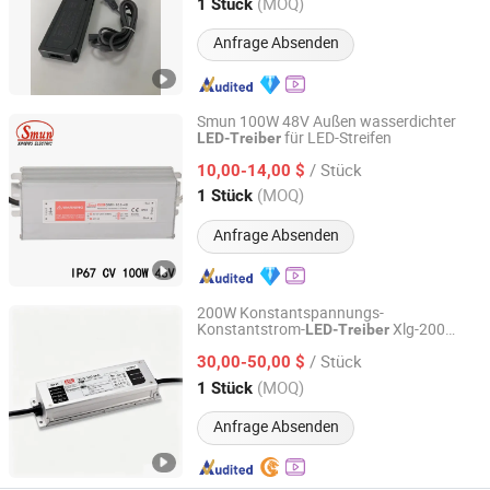
Guangdong, China
Seit 2026
(MOQ)
1 Stück
Anfrage Absenden
Smun 100W 48V Außen wasserdichter
für LED-Streifen
LED-Treiber
Zhejiang Ximeng Electronic Technology Co., Ltd.
/ Stück
10,00-14,00 $
Zhejiang, China
Seit 2009
(MOQ)
1 Stück
Anfrage Absenden
200W Konstantspannungs-
Konstantstrom-
Xlg-200
LED-Treiber
Prior LED Technology Limited
Serie IP65 IP67 Außenbereich
/ Stück
30,00-50,00 $
Guangdong, China
Seit 2013
(MOQ)
1 Stück
Anfrage Absenden