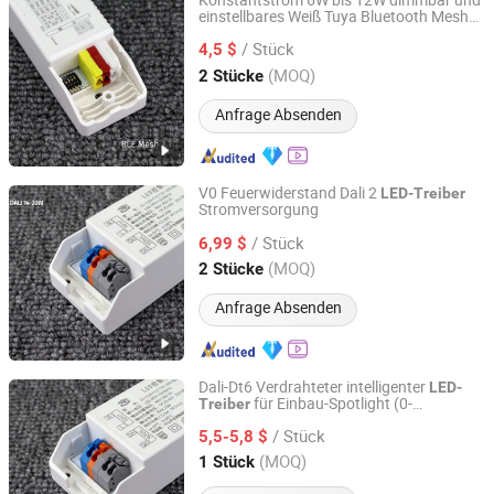
Konstantstrom 6W bis 12W dimmbar und
einstellbares Weiß Tuya Bluetooth Mesh
Zhongshan Zhishuo Intelligent Technology Co., Ltd.
2.0 Smart
LED-Treiber
/ Stück
4,5 $
Guangdong, China
Seit 2026
(MOQ)
2 Stücke
Anfrage Absenden
V0 Feuerwiderstand Dali 2
LED-Treiber
Stromversorgung
Zhongshan Zhishuo Intelligent Technology Co., Ltd.
/ Stück
6,99 $
Guangdong, China
Seit 2026
(MOQ)
2 Stücke
Anfrage Absenden
Dali-Dt6 Verdrahteter intelligenter
LED-
für Einbau-Spotlight (0-
Treiber
Zhongshan Zhishuo Intelligent Technology Co., Ltd.
10V/Thyristor)
/ Stück
5,5-5,8 $
Guangdong, China
Seit 2026
(MOQ)
1 Stück