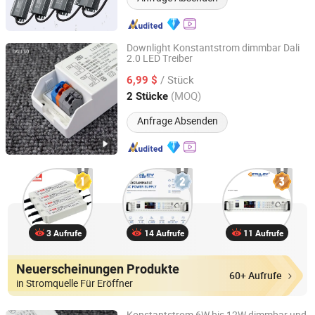
Downlight Konstantstrom dimmbar Dali
2.0 LED Treiber
Zhongshan Zhishuo Intelligent Technology Co., Ltd.
/ Stück
6,99 $
Guangdong, China
Seit 2026
(MOQ)
2 Stücke
Anfrage Absenden
3 Aufrufe
14 Aufrufe
11 Aufrufe
Neuerscheinungen Produkte
60+ Aufrufe
in Stromquelle Für Eröffner