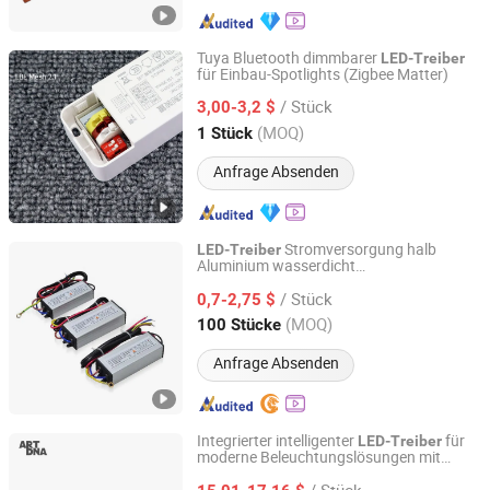
Tuya Bluetooth dimmbarer
LED-Treiber
für Einbau-Spotlights (Zigbee Matter)
Zhongshan Zhishuo Intelligent Technology Co., Ltd.
/ Stück
3,00-3,2 $
Guangdong, China
Seit 2026
(MOQ)
1 Stück
Anfrage Absenden
Stromversorgung halb
LED-Treiber
Aluminium wasserdicht
Changzhou Eagle International Trade Corp.
Konstantstromtreiber
/ Stück
0,7-2,75 $
Jiangsu, China
Seit 2004
(MOQ)
100 Stücke
Anfrage Absenden
Integrierter intelligenter
für
LED-Treiber
moderne Beleuchtungslösungen mit
Zhongshan Gamder Electric Appliance Co., Ltd.
Zigbee
/ Stück