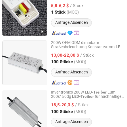
/ Stück
5,8-6,2 $
Guangdong, China
Seit 2026
(MOQ)
1 Stück
Anfrage Absenden
200W OEM ODM dimmbare
Straßenbeleuchtung Konstantstrom-
LED-
Ningbo Addlux Electric Co., Ltd.
mit Überspannungsschutz
Treiber
/ Stück
13,00-22,00 $
Zhejiang, China
Seit 2015
(MOQ)
100 Stücke
Anfrage Absenden
Inventronics 200W
Eum
LED-Treiber
200s150dg
für nachhaltige
LED-Treiber
Yangzhou M. T. New Energy & Lighting Group Co., Ltd.
Straßenbeleuchtung
/ Stück
18,5-20,3 $
Jiangsu, China
Seit 2025
(MOQ)
100 Stücke
Anfrage Absenden