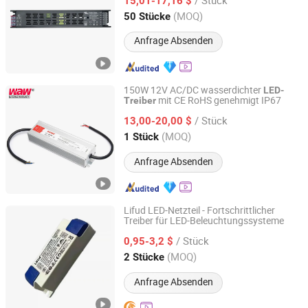
15,01-17,16 $
Guangdong, China
Seit 2019
(MOQ)
50 Stücke
Anfrage Absenden
150W 12V AC/DC wasserdichter
LED-
mit CE RoHS genehmigt IP67
Treiber
Wenzhou Wode Electrical Co., Ltd.
/ Stück
13,00-20,00 $
Zhejiang, China
Seit 2017
(MOQ)
1 Stück
Anfrage Absenden
Lifud LED-Netzteil - Fortschrittlicher
Treiber für LED-Beleuchtungssysteme
Shenzhen Sanliuwu Technology Limited Company
/ Stück
0,95-3,2 $
Guangdong, China
Seit 2026
(MOQ)
2 Stücke
Anfrage Absenden