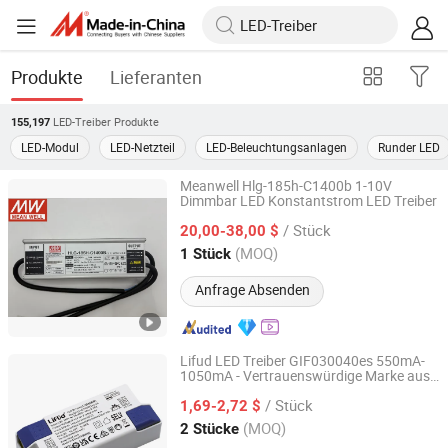
Produkte
Lieferanten
LED-Treiber
Produkte
155,197
LED-Modul
LED-Netzteil
LED-Beleuchtungsanlagen
Runder LED
Meanwell Hlg-185h-C1400b 1-10V
Dimmbar LED Konstantstrom LED Treiber
Abrizone Electronics Co., Ltd.
/ Stück
20,00-38,00 $
Zhejiang, China
Seit 2025
(MOQ)
1 Stück
Anfrage Absenden
Lifud LED Treiber GIF030040es 550mA-
1050mA - Vertrauenswürdige Marke aus
Shenzhen Sanliuwu Technology Limited Company
China
/ Stück
1,69-2,72 $
Guangdong, China
Seit 2026
(MOQ)
2 Stücke