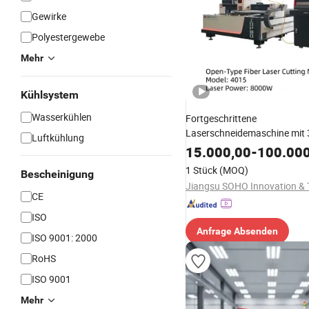
Gewirke
Polyestergewebe
Mehr
Kühlsystem
Wasserkühlen
Fortgeschrittene
Laserschneidemaschine mit
Luftkühlung
Präzision und Effizienz
15.000,00
-
100.000
Schneidausrüstung für
1 Stück
(MOQ)
Bescheinigung
maßgeschneiderte Stoffe
CE
ISO
Anfrage Absenden
ISO 9001: 2000
RoHS
ISO 9001
Mehr