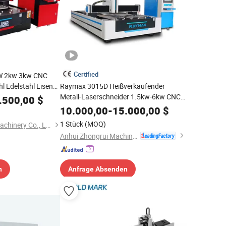
Certified
5W 2kw 3kw CNC
l Edelstahl Eisen
Raymax 3015D Heißverkaufender
ech automatische
Metall-Laserschneider 1.5kw-6kw CNC-
.500,00
$
maschine für
Laserschneidmaschine für Metall für
10.000,00
-
15.000,00
$
medizinische Instrumente
1 Stück
(MOQ)
Nanjing Prima Cnc Machinery Co., Ltd.
Anhui Zhongrui Machine Manufacturing Co., Ltd.
n
Anfrage Absenden