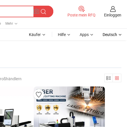
Einloggen
Poste mein RFQ
e
Mehr
Käufer
Hilfe
Apps
Deutsch
Großhändlern