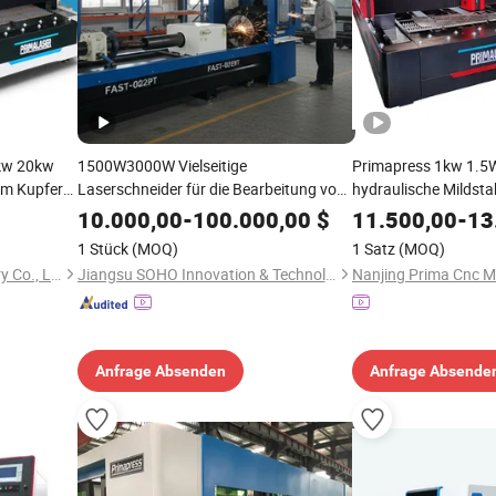
kw 20kw
1500W3000W Vielseitige
Primapress 1kw 1.
um Kupfer
Laserschneider für die Bearbeitung von
hydraulische Mildstah
idemaschine
schwerem Metall und Holz für
Aluminium Kupfer Bl
10.000,00
-
100.000,00
$
11.500,00
-
13
es
industrielle Laserschneidmaschinen
Faserlaser Schneide
1 Stück
(MOQ)
1 Satz
(MOQ)
Metallgravur
Nanjing Prima CNC Machinery Co., Ltd.
Jiangsu SOHO Innovation & Technology Group Kasin Industry & Trade Co., Ltd.
Anfrage Absenden
Anfrage Absende