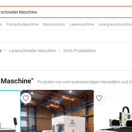
r
Polnische Maschine
Baumaschine
Lasermaschine
Lasergravurmaschin
e
Laserschneider Maschine
2026 Produktliste
 Maschine"
Produkte von vertrauenswürdigen Herstellern und 