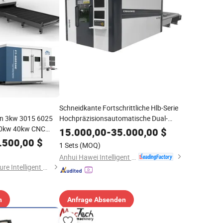
Schneidkante Fortschrittliche Hlb-Serie
en 3kw 3015 6025
Hochpräzisionsautomatische Dual-
0kw 40kw CNC
Plattformen Laserschneider
15.000,00
-
35.000,00
$
ser
Hochpräzise Plattform
.500,00
$
1 Sets
(MOQ)
0kw Faser Laser
maßgeschneiderte Maschinenfertigung
Anhui Hawei Intelligent Equipment Co., Ltd.
 30000W
Shandong Fincm Future Intelligent Manufacture Co., Ltd.
n
Anfrage Absenden