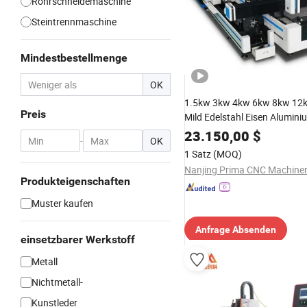
Rohrschneidemaschine
Steintrennmaschine
Mindestbestellmenge
OK
1.5kw 3kw 4kw 6kw 8kw 12
Preis
Mild Edelstahl Eisen Alumini
CNC Blech- oder Rohrschne
23.150,00
$
-
OK
für automatisches elektrisch
1 Satz
(MOQ)
Faserlaser-Schneiden
Produkteigenschaften
Muster kaufen
Anfrage Absenden
einsetzbarer Werkstoff
Metall
Nichtmetall-
Kunstleder