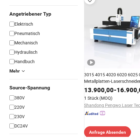
Angetriebener Typ
Elektrisch
Pneumatisch
Mechanisch
Hydraulisch
Handbuch
Mehr
3015 4015 4020 6020 6025 
Metallplatten-Laserschneide
Source-Spannung
(Schneidemaschine) mit
13.900,00
-
16.900,
Wechselplattform Doppel-Ti
380V
1 Stück
(MOQ)
220V
230V
DC24V
Anfrage Absenden