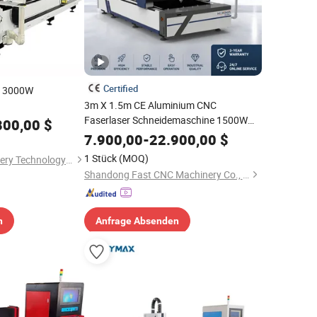
Certified
r 3000W
3m X 1.5m CE Aluminium CNC
ne Faserlaser-
Faserlaser Schneidemaschine 1500W
800,00
$
ne
2000W 3000W 6000W 12000W
7.900,00
-
22.900,00
$
Faserlaser Metall Schneidemaschine für
1 Stück
(MOQ)
Jinan Remax Machinery Technology Co., Ltd.
Kohlenstoffstahl, Edelstahl, Aluminium,
Shandong Fast CNC Machinery Co., Ltd
Kupfer
n
Anfrage Absenden