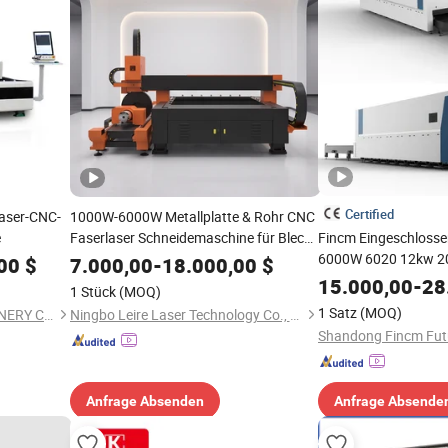
Certified
aser-CNC-
1000W-6000W Metallplatte & Rohr CNC
e
Faserlaser Schneidemaschine für Blech
Fincm Eingeschloss
und Rohre automatische
6000W 6020 12kw 2
00
$
7.000,00
-
18.000,00
$
Schneidemaschine
Stahl Metallblech Fa
15.000,00
-
28
1 Stück
(MOQ)
Schneidemaschine 3
1 Satz
(MOQ)
NANJING BEKE CNC MACHINERY CO., LTD.
Ningbo Leire Laser Technology Co., Ltd.
Schneidemaschinen
Anfrage Absenden
Anfrage Absende