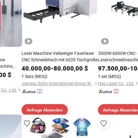
Laser Maschine Vielseitiger Faserlaser
3000W 6000W CNC-
ine
CNC Schneidetisch mit 6020 Tischgröße
Laserschneidmaschi
schine,
Eisenrohr Laserschn
40.000,00
-
80.000,00
$
97.500,00
-
10
chneider für
00
$
1 Satz
(MOQ)
1 set
(MOQ)
nium, Gold
Jiangsu Soho International Group Wuxi Co., Ltd.
Hsg Laser Co., Ltd.
Co., Ltd.
Anfrage Absenden
Anfrage Absende