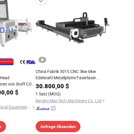
China Fabrik 3015 CNC 3kw 6kw
-Head
Edelstahl Metallplatte Faserlaser
ren von Stoff CO2
Schneidemaschine Rohrschneider
30.800,00
$
erschneidemaschine
00,00
$
1 Satz
(MOQ)
rohr Automatisches
Ningbo MacTech Machinery Co.,Ltd
urgerät
Jinan Upgoal Mechanical Equipment Co., Ltd.
n
Anfrage Absenden