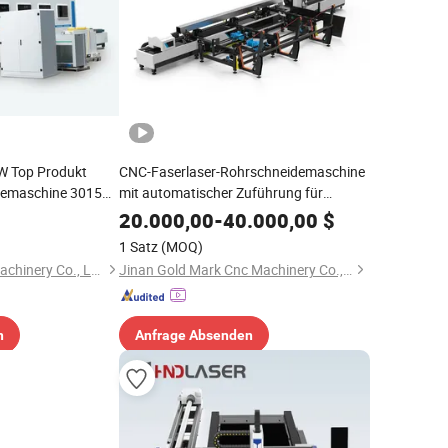
 Top Produkt
CNC-Faserlaser-Rohrschneidemaschine
demaschine 3015
mit automatischer Zuführung für
er
automatisches Schneiden von Edelstahl,
20.000,00
-
40.000,00
$
Kohlenstoffstahl, Aluminium, Kupfer,
1 Satz
(MOQ)
Eisen und Metall-Rundrohren
Nanjing Prima Cnc Machinery Co., Ltd.
Jinan Gold Mark Cnc Machinery Co., Ltd.
n
Anfrage Absenden