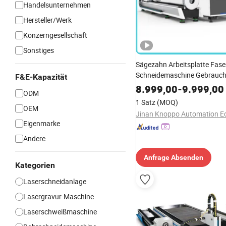
Handelsunternehmen
Hersteller/Werk
Konzerngesellschaft
Sonstiges
Sägezahn Arbeitsplatte Fase
Schneidemaschine Gebrauc
F&E-Kapazität
Laserschneidemaschine für M
8.999,00
-
9.999,00
ODM
Messingblech für Rohre und
1 Satz
(MOQ)
OEM
Eigenmarke
Andere
Anfrage Absenden
Kategorien
Laserschneidanlage
Lasergravur-Maschine
Laserschweißmaschine