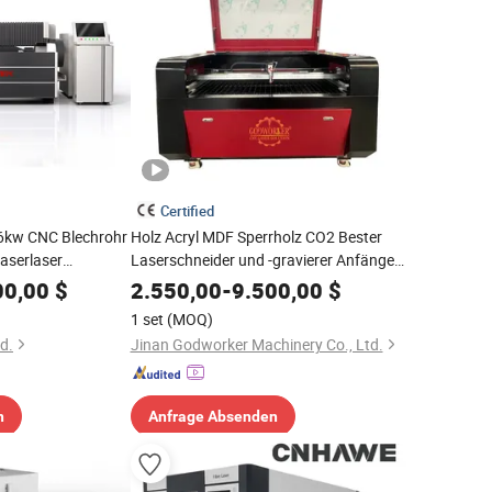
Certified
kw CNC Blechrohr
Holz Acryl MDF Sperrholz CO2 Bester
aserlaser
Laserschneider und -gravierer Anfänger
Lasermaschine und
00,00
$
2.550,00
-
9.500,00
$
Laserschneidemaschine
1 set
(MOQ)
d.
Jinan Godworker Machinery Co., Ltd.
n
Anfrage Absenden