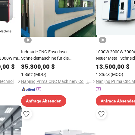
Industrie CNC-Faserlaser-
1000W 2000W 3000W
 3000W mit
Schneidemaschine für die
Neuer Metall Schnei
Blechbearbeitung mit vollständig
1000W CNC Faserlas
,00
$
35.300,00
$
13.500,00
$
geschlossener Kabine und
Schneidemaschine
1 Satz
(MOQ)
1 Stück
(MOQ)
Wechseltischen
Jiangsu SOHO Innovation & Technology Group Kasin Industry & Trade Co., Ltd.
Nanjing Prima CNC Machinery Co., Ltd.
Anfrage Absenden
Anfrage Absende