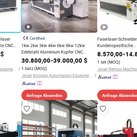
Certified
rlaser
Faserlaser-Schneide
hte CNC
1kw 2kw 3kw 4kw 6kw 8kw 12kw
Kundenspezifische
etallplatte
Edelstahl Aluminium Kupfer CNC
Laserschneidemaschi
$
8.570,00
-
14.
 Rohre
Metallrohr Rohr Faserlaser
Metallgravurmaschi
30.800,00
-
39.000,00
$
1 set
(MOQ)
Schneidemaschine
Stahlfasermaschine
1 Satz
(MOQ)
Jinan Knoppo Automation Equipment Co., Ltd.
Jinan Knoppo Automation Equipment Co., Ltd.
Anfrage Absenden
Anfrage Absende