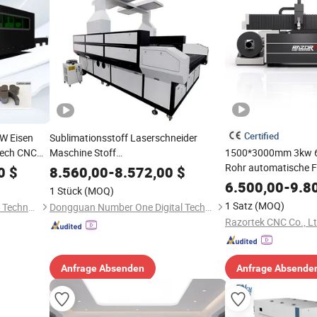
Certified
W Eisen
Sublimationsstoff Laserschneider
lech CNC
Maschine Stoff
1500*3000mm 3kw 6
 Preis
Laserschneidausrüstung für Kleidung
Rohr automatische F
0
$
8.560,00
-
8.572,00
$
Bekleidung
Schneidemaschine
6.500,00
-
9.8
1 Stück
(MOQ)
1 Satz
(MOQ)
Jinan Huachuang Machinery Technology Co., Ltd.
Dongguan Number One Digital Technology Co., Ltd.
Razortek CNC Co., Lt
Anfrage Absenden
Anfrage Absende