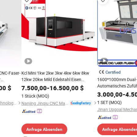
Certified
CNC-Faser-
Kcl Mini 1kw 2kw 3kw 4kw 6kw 8kw
r
12kw 20kw Mild Edelstahl Eisen
1600*1000mm Dual
Aluminium Kupfer CNC Blechrohr CNC
Automatisches Zufüh
00
$
7.500,00
-
16.500,00
$
sch
Automatische Faserlaser
Laserschneider Las
3.000,00
-
4.5
1 Stück
(MOQ)
Schneidemaschine
mit 130W CO2 Laser
1 SET
(MOQ)
Shandong Pengwo Laser Technology Co., Ltd.
Nanjing Jinqiu CNC Machine Tool Co., Ltd.
Abweichungskorrekt
Anfrage Absenden
Anfrage Absende