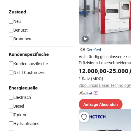
Zustand
Neu
Benutzt
Brandneu
Certified
Kundenspezifische
Vollständig geschlossene kle
Präzisions-Laserschneidema
Kundenspezifische
einfach zu bedienen, Laser-S
12.000,00
-
25.000,
Nicht Customized
Schmuck aus Messing, Alumi
1 Satz
(MOQ)
und Silber
Zibo Jinxin Laser Technology 
Energiequelle
Elektrisch
Anfrage Absenden
Diesel
Traktor
Hydraulisches