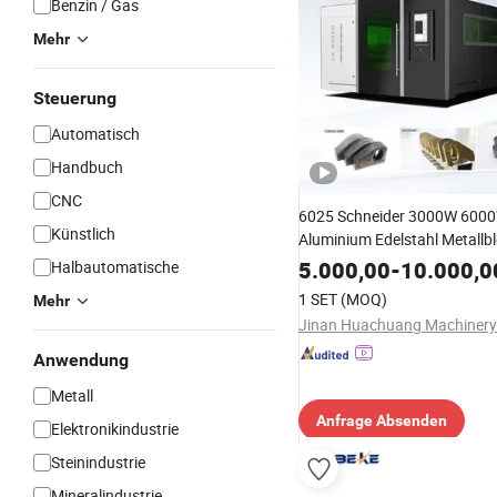
Benzin / Gas
Mehr
Steuerung
Automatisch
Handbuch
CNC
6025 Schneider 3000W 6000
Künstlich
Aluminium Edelstahl Metallb
Faserlaser Schneidemaschine
5.000,00
-
10.000,0
Halbautomatische
1 SET
(MOQ)
Mehr
Anwendung
Metall
Anfrage Absenden
Elektronikindustrie
Steinindustrie
Mineralindustrie