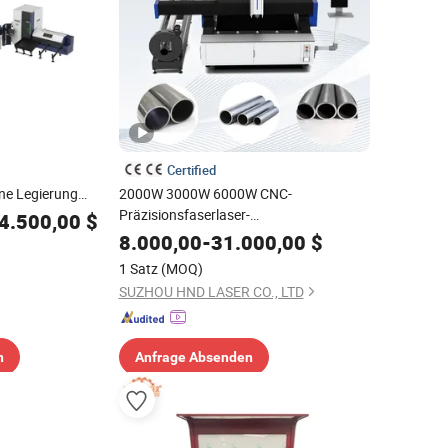
Certified
ne Legierung
2000W 3000W 6000W CNC-
eider
Präzisionsfaserlaser-
4.500,00
$
Schablonenrohrrohrschneidgravurmaschine
8.000,00
-
31.000,00
$
Preis automatischer Schneider
1 Satz
(MOQ)
Gravurmaschine für Metall-
SUZHOU HND LASER CO., LTD
Aluminiumblechplatte schneiden
n
Anfrage Absenden