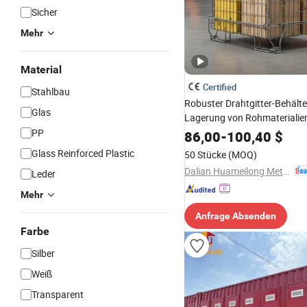
Sicher
Mehr
Material
Certified
Stahlbau
Robuster Drahtgitter-Behälter
Glas
Lagerung von Rohmaterialie
PP
86,00
-
100,40
$
Glass Reinforced Plastic
50 Stücke
(MOQ)
Dalian Huameilong Metal Products Co., Ltd
Leder
Mehr
Anfrage Absenden
Farbe
Silber
Weiß
Transparent