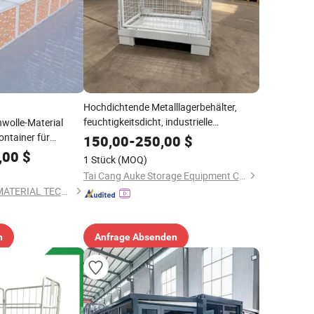
Hochdichtende Metalllagerbehälter,
feuchtigkeitsdicht, industrielle
nwolle-Material
Rohmateriallagerung
ntainer für
150,00
-
250,00
$
fte
,00
$
1 Stück
(MOQ)
Tai Cang Auke Storage Equipment Co., Ltd.
XIAMEN YUMI NEW MATERIAL TECHNOLOGY CO., LTD.
n
Anfrage Absenden