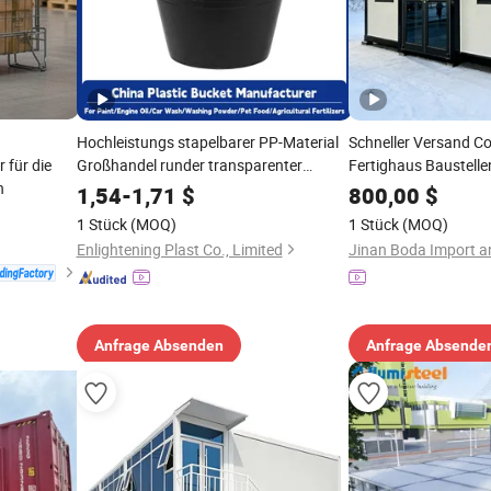
Hochleistungs stapelbarer PP-Material
Schneller Versand C
 für die
Großhandel runder transparenter
Fertighaus Baustelle
n
industrieller Kunststoffbehälter mit
Stahlstruktur Gebäu
1,54
-
1,71
$
800,00
$
Deckeln
1 Stück
(MOQ)
1 Stück
(MOQ)
Enlightening Plast Co., Limited
Anfrage Absenden
Anfrage Absende