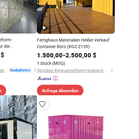
eform-
Fertighaus Materialien Heißer Verkauf
ür die
Container Büro (XGZ-Z139)
g
$
1.500,00
-
2.500,00
$
1 Stück
(MOQ)
Dalian Huameilong Metal Products Co., Ltd
Qingdao Xinguangzheng Huayang Construction Engineering Co., Ltd.
n
Anfrage Absenden