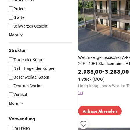
Poliert
Glatte
Schwarzes Gesicht
Mehr
Struktur
Weichi zeitgenössisches A-
Tragender Körper
20FT 40FT Stahlcontainer Vil
Nicht tragender Körper
Sandwichpaneel Material
2.988,00
-
3.288,00
Containerhaus
Geschweißte Ketten
1 Stück
(MOQ)
Zentrum Sealing
Vertikal
Mehr
Anfrage Absenden
Verwendung
Im Freien