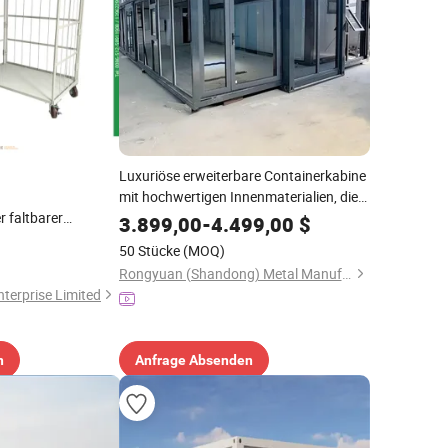
Luxuriöse erweiterbare Containerkabine
mit hochwertigen Innenmaterialien, die
 faltbarer
übereinstimmen
3.899,00
-
4.499,00
$
s-
50 Stücke
(MOQ)
ortwagen
Rongyuan (Shandong) Metal Manufacturing Co., Ltd
terprise Limited
n
Anfrage Absenden