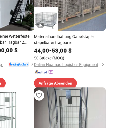
eime Wetterfeste
Materialhandhabung Gabelstapler
bar Tragbar 2
stapelbarer tragbarer
ort mit CE
Drahtgitterboxbehälter
00,00
$
44,00
-
53,00
$
50 Stücke
(MOQ)
Guangdong Wellcamp Steel Structure & Modular Housing Co., Ltd.
Dalian Huamao Logistics Equipment Group Co., Ltd.
n
Anfrage Absenden