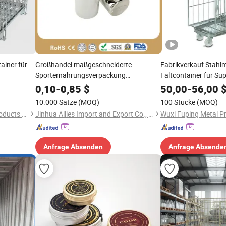
tainer für
Großhandel maßgeschneiderte
Fabrikverkauf Stahlm
Sporternährungsverpackung
Faltcontainer für Su
ndustrielle
Lebensmittelqualität Kunststoffmaterial
0,10
-
0,85
$
50,00
-
56,00
metallisierter Proteinpulverbehälter
10.000 Sätze
(MOQ)
100 Stücke
(MOQ)
Anping Puteng Wire Mesh Products Co., Ltd
Jinhua Allies Import and Export Co., Ltd.
Wuxi Fuping Metal Pr
Anfrage Absenden
Anfrage Absende