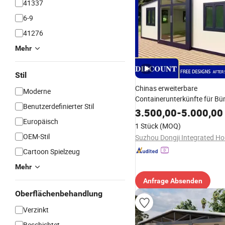
41337
6-9
41276
Mehr
Stil
Chinas erweiterbare
Moderne
Containerunterkünfte für Bü
Benutzerdefinierter Stil
Hotels verwenden 20 Fuß gr
3.500,00
-
5.000,00
wasserdichte Stahl-
Europäisch
1 Stück
(MOQ)
Sandwichplattenmaterialien
OEM-Stil
Cartoon Spielzeug
Mehr
Anfrage Absenden
Oberflächenbehandlung
Verzinkt
Beschichtet