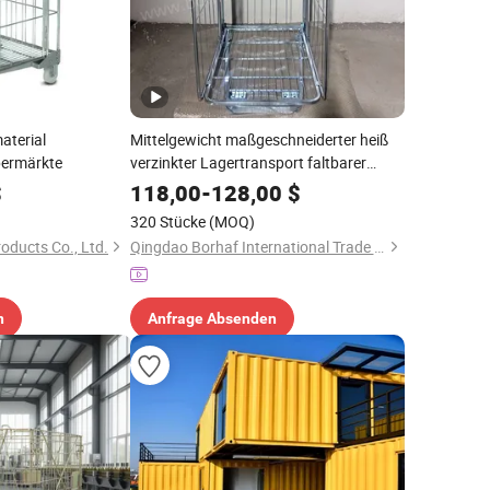
aterial
Mittelgewicht maßgeschneiderter heiß
permärkte
verzinkter Lagertransport faltbarer
Stahlmaterial rollender Container
$
118,00
-
128,00
$
320 Stücke
(MOQ)
oducts Co., Ltd.
Qingdao Borhaf International Trade Co., Ltd.
n
Anfrage Absenden