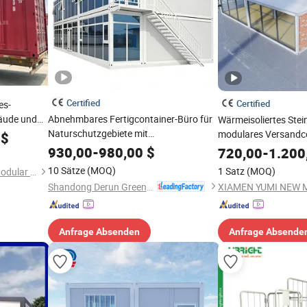
Certified
Certified
es-
bäude und
Abnehmbares Fertigcontainer-Büro für
Wärmeisoliertes Stei
,
Naturschutzgebiete mit
modulares Versandco
$
l
umweltfreundlichen Materialien
Wohnbüros Unterkün
930,00
-
980,00
$
720,00
-
1.200
10 Sätze
(MOQ)
1 Satz
(MOQ)
Guangzhou Perfect Dream Modular House Co., Ltd.
Shandong Derun Green Building Integrated House Co., Ltd.
Anfrage Absenden
Anfrage Absende