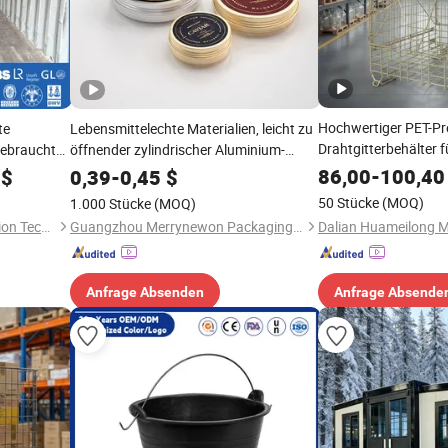
Hochwertiger PET-Pr
te
Lebensmittelechte Materialien, leicht zu
Drahtgitterbehälter f
gebrauchte
öffnender zylindrischer Aluminium-
Materialhandhabun
ial
Teebehälter zur Aufbewahrung von
86,00
-
100,40
$
0,39
-
0,45
$
Gesundheitspräparaten
50 Stücke
(MOQ)
1.000 Stücke
(MOQ)
Hyswell (Yangzhou) Integration Technology Co., Ltd.
Guangzhou Merrynewon Packaging Technology Co., Ltd.
Anfrage Absenden
Anfrage Absende