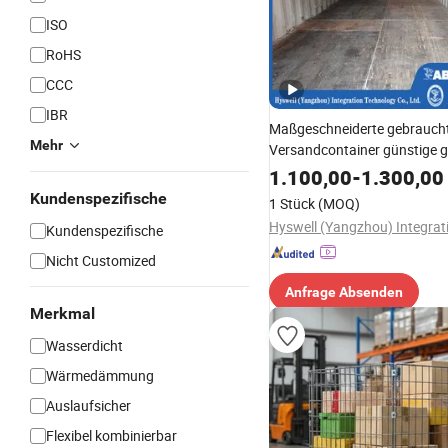
ISO
RoHS
CCC
IBR
Maßgeschneiderte gebrauch
Mehr
Versandcontainer günstige 
aus China Cortenstahl Mater
1.100,00
-
1.300,00
Kundenspezifische
1 Stück
(MOQ)
Kundenspezifische
Nicht Customized
Anfrage Absenden
Merkmal
Wasserdicht
Wärmedämmung
Auslaufsicher
Flexibel kombinierbar