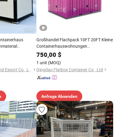
ontainerhaus
Großhandel Flachpack 10FT 20FT Kleine
nmaterial
Containerhauswohnungen
de Werkstatt
Wasserdichte Fertighäuser mit
750,00
$
Sandwichpaneelmaterial
1 unit
(MOQ)
Jinan Boda Import and Export Co., Ltd.
Qingdao Flatbox Container Co., Ltd
n
Anfrage Absenden