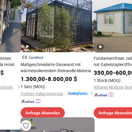
Certified
Rahmen
Fundamentfreier, zie
la Hotel
Maßgeschneiderte Glaswand mit
mit Gabelstapleröffn
wärmeisolierendem Steinwolle-Material
Lagerung von Notfall
$
350,00
-
600,0
für Versandcontainer zur Unterbringung
1.300,00
-
8.000,00
$
1 Stück
(MOQ)
von Wohn- und Bürosystemen in
1 Satz
(MOQ)
Hong Kong Lonely Warrior Technology Co., Limited
Fertigbauweise
Foshan Yakai Integrated Housing Technology Co., Ltd.
Anfrage Absenden
Anfrage Absende