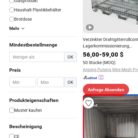
Glasprodukt
Haushalt Plastikbehälter
Brotdose
Mehr
Verzinkter Drahtgitterrollcon
Mindestbestellmenge
Lagerkommissionierung,
Einzelhandelsverteilung und i
56,00
-
59,00
$
OK
Materialtransporte
50 Stücke
(MOQ)
Preis
-
OK
Anfrage Absenden
Produkteigenschaften
Muster kaufen
Bescheinigung
CE