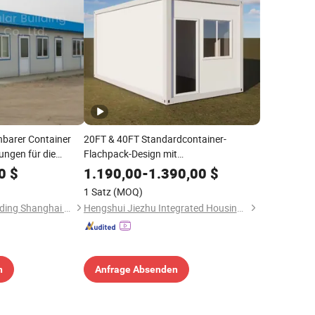
hbarer Container
20FT & 40FT Standardcontainer-
ungen für die
Flachpack-Design mit
materialien
Sandwichpaneelmaterial
0
$
1.190,00
-
1.390,00
$
1 Satz
(MOQ)
9States Modular Building Shanghai Co.,Ltd.
Hengshui Jiezhu Integrated Housing Co., Ltd.
n
Anfrage Absenden