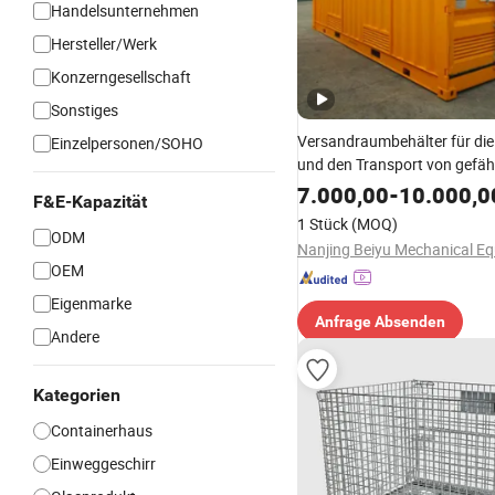
Handelsunternehmen
Hersteller/Werk
Konzerngesellschaft
Sonstiges
Versandraumbehälter für di
Einzelpersonen/SOHO
und den Transport von gefäh
Chemikalien
7.000,00
-
10.000,0
F&E-Kapazität
1 Stück
(MOQ)
ODM
OEM
Eigenmarke
Anfrage Absenden
Andere
Kategorien
Containerhaus
Einweggeschirr