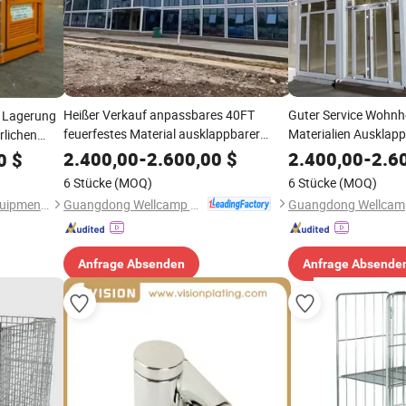
Heißer Verkauf anpassbares 40FT
Guter Service Wohnh
e Lagerung
feuerfestes Material ausklappbarer
Materialien Ausklapp
rlichen
Doppelbodencontainer-Resort
Böden Container Res
2.400,00
-
2.600,00
$
2.400,00
-
2.6
0
$
6 Stücke
(MOQ)
6 Stücke
(MOQ)
Guangdong Wellcamp Steel Structure & Modular Housing Co., Ltd.
Nanjing Beiyu Mechanical Equipment Co., Ltd.
Anfrage Absenden
Anfrage Absende