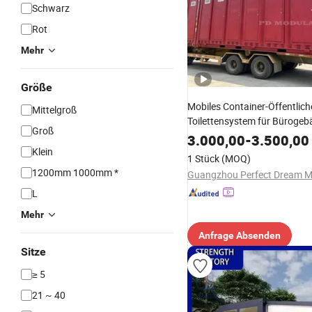
Schwarz
Rot
Mehr
Größe
Mobiles Container-Öffentlich
Mittelgroß
Toilettensystem für Büroge
Groß
Wohnungen aus langlebigem
3.000,00
-
3.500,00
umweltfreundlichem Materia
Klein
1 Stück
(MOQ)
1200mm 1000mm *
L
Mehr
Anfrage Absenden
Sitze
≥ 5
21 ~ 40