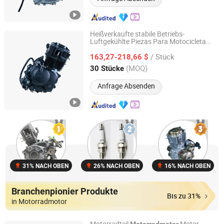
Heißverkaufte stabile Betriebs-
Luftgekühlte Piezas Para Motocicleta
Chongqing Shineray Motorcycle Co., Ltd.
300cc/250cc/200cc/150cc
/ Stück
zum Verkauf für Offroad-
163,27-218,66 $
Motorradmotor
Fahrten Motorrad-Ersatzteil
Chongqing, China
Seit 2026
(MOQ)
30 Stücke
Anfrage Absenden
31% NACH OBEN
26% NACH OBEN
16% NACH OBEN
Branchenpionier Produkte
Bis zu 31%
in Motorradmotor