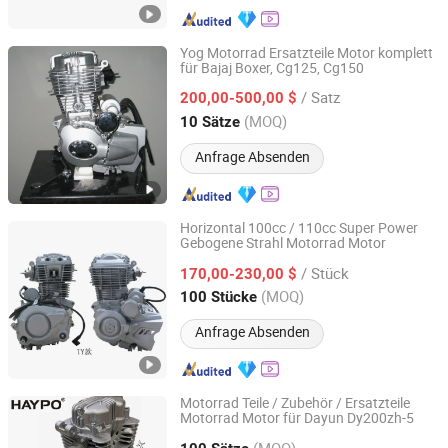
Yog Motorrad Ersatzteile Motor komplett
für Bajaj Boxer, Cg125, Cg150
Yog Auto Mobile Parts Co., Ltd.
/ Satz
200,00-500,00 $
Guangdong, China
Seit 2010
(MOQ)
10 Sätze
Anfrage Absenden
Horizontal 100cc / 110cc Super Power
Gebogene Strahl Motorrad Motor
GUANGZHOU FENGHAO MOTORCYCLE INDUSTRY CO.,
LTD.
/ Stück
170,00-230,00 $
(MOQ)
100 Stücke
Guangdong, China
Seit 2022
Anfrage Absenden
Motorrad Teile / Zubehör / Ersatzteile
Motorrad Motor für Dayun Dy200zh-5
Haypo (Guangzhou) Vehicle Parts Co., Ltd.
(MOQ)