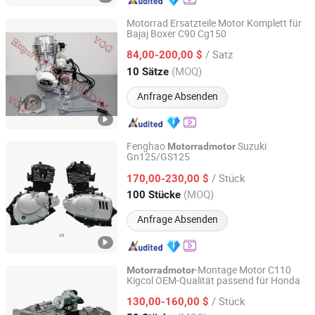
Motorrad Ersatzteile Motor Komplett für
Bajaj Boxer C90 Cg150
Yog Auto Mobile Parts Co., Ltd.
/ Satz
84,00-200,00 $
Guangdong, China
Seit 2010
(MOQ)
10 Sätze
Anfrage Absenden
Fenghao
Suzuki
Motorradmotor
Gn125/GS125
GUANGZHOU FENGHAO MOTORCYCLE INDUSTRY CO.,
LTD.
/ Stück
170,00-230,00 $
(MOQ)
100 Stücke
Guangdong, China
Seit 2022
Anfrage Absenden
-Montage Motor C110
Motorradmotor
Kigcol OEM-Qualität passend für Honda
Chongqing Kalida Industry Co., Ltd.
/ Stück
130,00-160,00 $