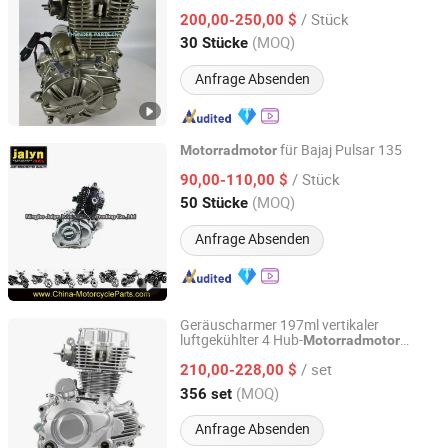
Bike/Tricycles/Cg125
/ Stück
Cg150/Cg200/Cg250/Cg300/Gy6-
200,00-250,00 $
125/150/70cc/90cc/110cc/125cc/200cc/
Guangdong, China
Seit 2019
(MOQ)
30 Stücke
Anfrage Absenden
für Bajaj Pulsar 135
Motorradmotor
Ningbo Jalyn International Trading Co., Ltd.
/ Stück
90,00-110,00 $
(MOQ)
50 Stücke
Zhejiang, China
Seit 2007
Anfrage Absenden
Geräuscharmer 197ml vertikaler
luftgekühlter 4 Hub-
Motorradmotor
Chongqing Tianqi Yofing Power Technology Co., Ltd.
(CG200 (mit Ausgleichswelle)
/ set
210,00-228,00 $
Chongqing, China
Seit 2025
(MOQ)
356 set
Anfrage Absenden