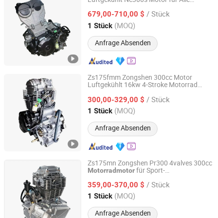
Guangzhou Bawo Trading Co., Ltd.
Motorräder mit Komplettmotor-Kit
/ Stück
Leistungsstarke Motorradteile
679,00-710,00 $
Guangdong, China
Seit 2022
(MOQ)
1 Stück
Anfrage Absenden
Zs175fmm Zongshen 300cc Motor
Luftgekühlt 16kw 4-Stroke Motorrad
Guangzhou Bawo Trading Co., Ltd.
Zubehör Zs Motor CB300
/ Stück
300,00-329,00 $
Guangdong, China
Seit 2022
(MOQ)
1 Stück
Anfrage Absenden
Zs175mn Zongshen Pr300 4valves 300cc
für Sport-
Motorradmotor
Guangzhou Bawo Trading Co., Ltd.
Rennmotorräder
/ Stück
359,00-370,00 $
Guangdong, China
Seit 2022
(MOQ)
1 Stück
Anfrage Absenden