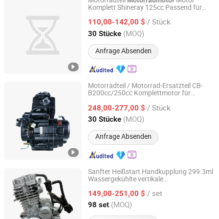
Motorradteil
Motor
Motorradmotor
Komplett Shineray 125cc Passend für
Chongqing Shineray Motorcycle Co., Ltd.
Zongshen Dirt Bike Luftkühlung
/ Stück
110cc/125cc/150cc
110,00-142,00 $
Motorradmotor
Komplett
Chongqing, China
Seit 2026
(MOQ)
30 Stücke
Anfrage Absenden
Motorradteil / Motorrad-Ersatzteil CB-
B200cc/250cc Komplettmotor für
Chongqing Shineray Motorcycle Co., Ltd.
Motorräder / Motorradteil für Honda
/ Stück
Offroad-Fahrzeuge
248,00-277,00 $
Chongqing, China
Seit 2026
(MOQ)
30 Stücke
Anfrage Absenden
Sanfter Heißstart Handkupplung 299.3ml
Wassergekühlte vertikale
Chongqing Tianqi Yofing Power Technology Co., Ltd.
en (YF174MN CG300 /
Motorradmotor
/ set
Z300)
149,00-251,00 $
Chongqing, China
Seit 2025
(MOQ)
98 set