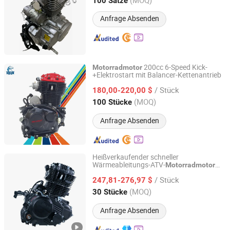
100 Sätze
Guangdong, China
Seit 2021
Anfrage Absenden
200cc 6-Speed Kick-
Motorradmotor
+Elektrostart mit Balancer-Kettenantrieb
Jiangmen Blujet Motos Co., Ltd.
/ Stück
180,00-220,00 $
Guangdong, China
Seit 2025
(MOQ)
100 Stücke
Anfrage Absenden
Heißverkaufender schneller
Wärmeableitungs-ATV-
Motorradmotor
Chongqing Shineray Motorcycle Co., Ltd.
CB-B200cc/250cc/300cc für Offroad-
/ Stück
Fahrten Motorradteile Gebraucht Dirt Bike
247,81-276,97 $
zum Verkauf Motor
Chongqing, China
Seit 2026
(MOQ)
30 Stücke
Anfrage Absenden