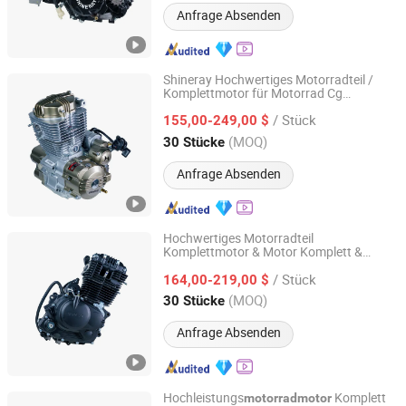
Anfrage Absenden
Shineray Hochwertiges Motorradteil /
Komplettmotor für Motorrad Cg
Chongqing Shineray Motorcycle Co., Ltd.
125/150/200/300 Motor für Zongshen
/ Stück
Motor Dirt Bike Teile
155,00-249,00 $
Chongqing, China
Seit 2026
(MOQ)
30 Stücke
Anfrage Absenden
Hochwertiges Motorradteil
Komplettmotor & Motor Komplett &
Chongqing Shineray Motorcycle Co., Ltd.
200cc Engine/150cc Motor CB
/ Stück
150/200/250cc Motor für Shineray Dirt
164,00-219,00 $
Bike
Chongqing, China
Seit 2026
(MOQ)
30 Stücke
Anfrage Absenden
Hochleistungs
Komplett
motorradmotor