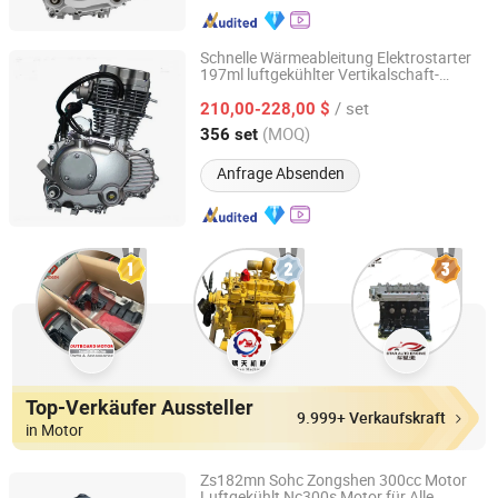
Schnelle Wärmeableitung Elektrostarter
197ml luftgekühlter Vertikalschaft-
Chongqing Tianqi Yofing Power Technology Co., Ltd.
Motorrad-Benzinmotor (CG200 (mit
/ set
Ausgleichswelle)
210,00-228,00 $
Chongqing, China
Seit 2025
(MOQ)
356 set
Anfrage Absenden
Top-Verkäufer Aussteller
9.999+ Verkaufskraft
in Motor
Zs182mn Sohc Zongshen 300cc Motor
Luftgekühlt Nc300s Motor für Alle