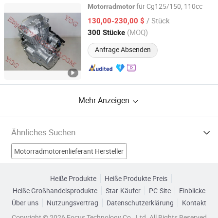
für Cg125/150, 110cc
Motorradmotor
Yog Auto Mobile Parts Co., Ltd.
/ Stück
130,00-230,00 $
(MOQ)
300 Stücke
Guangdong, China
Seit 2010
Anfrage Absenden
Mehr Anzeigen
Ähnliches Suchen
Motorradmotorenlieferant Hersteller
Motorradreifen Hersteller
Automotor Hersteller
Heiße Produkte
Heiße Produkte Preis
Heiße Großhandelsprodukte
Star-Käufer
PC-Site
Einblicke
Motorrad Hersteller
Elektrischer Motorradmotor Fabriken
Über uns
Nutzungsvertrag
Datenschutzerklärung
Kontakt
Motorteile des Motorrads Fabriken
Copyright © 2026 Focus Technology Co., Ltd. All Rights Reserved