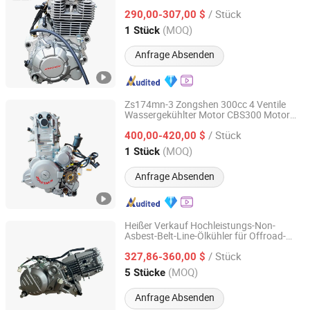
Motocross Universal
/ Stück
290,00-307,00 $
Guangdong, China
Seit 2022
(MOQ)
1 Stück
Anfrage Absenden
Zs174mn-3 Zongshen 300cc 4 Ventile
Wassergekühlter Motor CBS300 Motor
Guangzhou Bawo Trading Co., Ltd.
für Alle Motorräder
/ Stück
400,00-420,00 $
Guangdong, China
Seit 2022
(MOQ)
1 Stück
Anfrage Absenden
Heißer Verkauf Hochleistungs-Non-
Asbest-Belt-Line-Ölkühler für Offroad-
Good Seller Co., Ltd
Aluminium-
zylinder
Motorradmotor
/ Stück
327,86-360,00 $
Zhejiang, China
Seit 2010
(MOQ)
5 Stücke
Anfrage Absenden