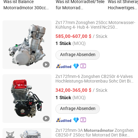
Was ist Balance
Was ist Motorradteil/Teile
Was ist Shinera
Motorradmotor 300cc
für Motorrad
Hochwertiges
Motorradmotor Preis
110/125/150cc
Motorradteil /
Shineray Cbf250/300cc
Komplettmotor
Komplettmotor 
Zs177mm Zonsghen 250cc Motorwasser-
Luftgekühlter
Motorradmotor
Motorrad Cg
Kühlung 4- Hub 4- Ventil Nc250
Guangzhou Bawo Trading Co., Ltd.
Motorradmotor
Motorradmotor Dirt Bike
Motorrad Zubehör für
125/150/200/3
/ Stück
585,00-607,00 $
Motor Komplett
Zongshen Motor Teile für
für Zongshen Mo
Guangdong, China
Seit 2022
(MOQ)
1 Stück
Motorradmotor
Dirtbike
Bike Teile
Anfrage Absenden
Zs172fmm-6 Zongshen CB250r 4-Valves
Hochleistungs-Motorenbau Sohc Dirt Bike
Guangzhou Bawo Trading Co., Ltd.
250cc Luftgekühlter Off-Road-
/ Stück
342,00-365,00 $
Motorradmotor
Guangdong, China
Seit 2022
(MOQ)
1 Stück
Anfrage Absenden
Zs172fmm-3A
Zongshen
Motorradmotor
CB250-F 250cc für Motorrad Dirt Bike
Guangzhou Bawo Trading Co., Ltd.