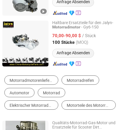
Anfrage Absenden
Haltbare Ersatzteile für den Jalyn-
- Gy6-150
Motorradmotor
Ningbo Jalyn International Trading Co., Ltd.
/ Stück
70,00-90,00 $
Zhejiang, China
Seit 2007
(MOQ)
100 Stücke
Anfrage Absenden
Motorrad Motoren
Andere Motorsteile und Zusatz
Motorenteile
Motorrad Körperteile
Motorrad Elektronik
Motor
Qualitäts-Motorrad-Gas-Motor und
Ersatzteile für Scooter Dirt
Sunshine Thunder Parts Co., Ltd.