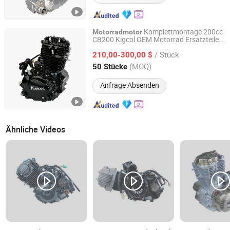
Komplettmontage 200cc
Motorradmotor
CB200 Kigcol OEM Motorrad Ersatzteile
Chongqing Kalida Industry Co., Ltd.
Motor De Motocicleta
/ Stück
210,00-300,00 $
Chongqing, China
Seit 2023
(MOQ)
50 Stücke
Anfrage Absenden
Ähnliche Videos