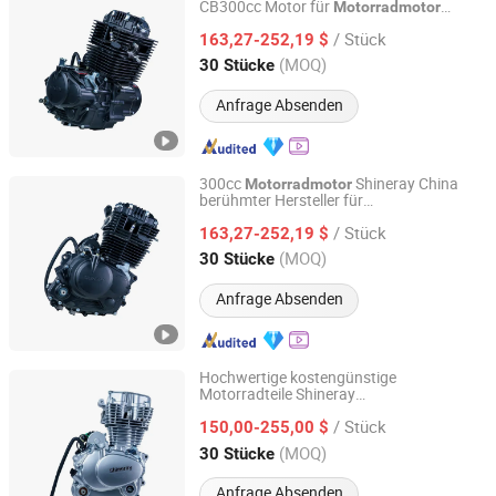
CB300cc Motor für
Motorradmotor
Chongqing Shineray Motorcycle Co., Ltd.
CB300cc Motor / Original Moteur / 300cc
/ Stück
Motorradteil Motor
163,27-252,19 $
Chongqing, China
Seit 2026
(MOQ)
30 Stücke
Anfrage Absenden
300cc
Shineray China
Motorradmotor
berühmter Hersteller für
Chongqing Shineray Motorcycle Co., Ltd.
Geländemotorräder
/ Stück
163,27-252,19 $
Chongqing, China
Seit 2026
(MOQ)
30 Stücke
Anfrage Absenden
Hochwertige kostengünstige
Motorradteile Shineray
Chongqing Shineray Motorcycle Co., Ltd.
Cg150cc/175cc/200cc/250cc/300cc
/ Stück
zu verkaufen
150,00-255,00 $
Motorradmotor
Geländefahrzeug
Chongqing, China
Seit 2026
(MOQ)
30 Stücke
Anfrage Absenden