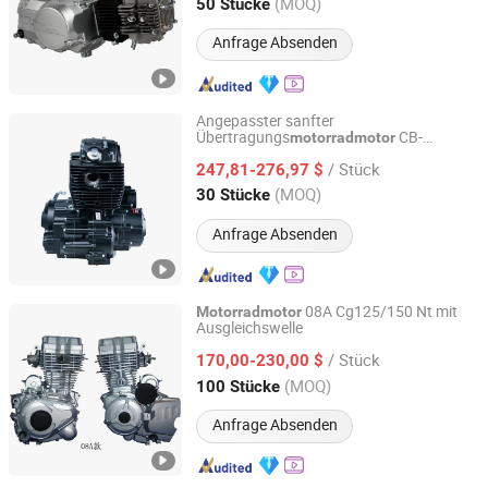
Chongqing, China
Seit 2023
(MOQ)
50 Stücke
Anfrage Absenden
Angepasster sanfter
Übertragungs
CB-
motorradmotor
Chongqing Shineray Motorcycle Co., Ltd.
B200cc/250cc/300cc für Offroad-Fahren,
/ Stück
gebrauchte Dirtbike zum Verkauf Motor
247,81-276,97 $
Chongqing, China
Seit 2026
(MOQ)
30 Stücke
Anfrage Absenden
08A Cg125/150 Nt mit
Motorradmotor
Ausgleichswelle
GUANGZHOU FENGHAO MOTORCYCLE INDUSTRY CO.,
LTD.
/ Stück
170,00-230,00 $
(MOQ)
100 Stücke
Guangdong, China
Seit 2022
Anfrage Absenden