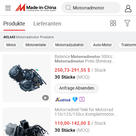
Produkte
Lieferanten
Motorradmotor
Produkte
403,643
Motor
Motorenteile
Motorradzubehör
Auto-Motor
Traktorm
Balance
300cc
Motorradmotor
Preis Shineray
Motorradmotor
Chongqing Shineray Motorcycle Co., Ltd.
Cbf250/300cc Luftgekühlter
/ Stück
Dirt Bike Motor Komplett
250,73-291,55 $
Motorradmotor
Motorradmotor
Chongqing, China
Seit 2026
(MOQ)
30 Stücke
Anfrage Absenden
Motorradteil/Teile für Motorrad
110/125/150cc Komplettmotor
Chongqing Shineray Motorcycle Co., Ltd.
Motorrad Zubehör für
Motorradmotor
/ Stück
Zongshen Motor Teile für Dirtbike
110,00-142,00 $
Chongqing, China
Seit 2026
(MOQ)
30 Stücke