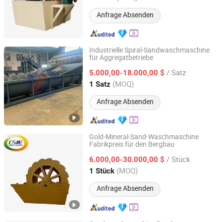
Anfrage Absenden
Industrielle Spiral-Sandwaschmaschine
für Aggregatbetriebe
Shandong Yunfan Heavy Industry Group Co., Ltd
/ Satz
5.000,00-18.000,00 $
Shandong, China
Seit 2025
(MOQ)
1 Satz
Anfrage Absenden
Gold-Mineral-Sand-Waschmaschine
Fabrikpreis für den Bergbau
Changsha Mining Equipment Co., Ltd.
/ Stück
6.000,00-30.000,00 $
Hunan, China
Seit 2019
(MOQ)
1 Stück
Anfrage Absenden