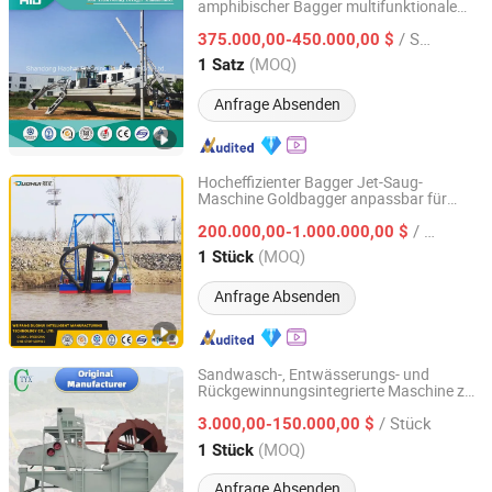
amphibischer Bagger multifunktionale
Shandong Haohai Dredging Equipment Co., Ltd.
Sandbaggermaschine
/ Satz
375.000,00-450.000,00 $
Shandong, China
Seit 2020
(MOQ)
1 Satz
Anfrage Absenden
Hocheffizienter Bagger Jet-Saug-
Maschine Goldbagger anpassbar für
Weifang Duohui Intelligent Equipment Technology Co.,
Fluss, See, Meer Goldabbau
Ltd.
/ Stück
Sandextraktion
200.000,00-1.000.000,00 $
(MOQ)
1 Stück
Shandong, China
Seit 2026
Anfrage Absenden
Sandwasch-, Entwässerungs- und
Rückgewinnungsintegrierte Maschine zur
TYXC Environmental Protection Equipment
Entschlammung und Siebung von
Manufacturing Co., Ltd
/ Stück
Kiesmineralien, lineare
3.000,00-150.000,00 $
Vibrationssiebmaschine, Schüttler
(MOQ)
1 Stück
Sichuan, China
Seit 2024
Anfrage Absenden