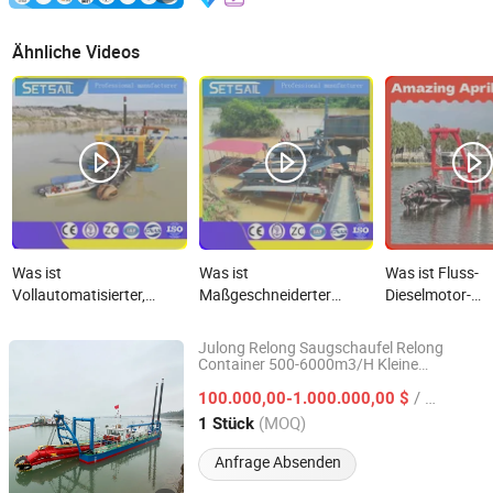
Ähnliche Videos
Was ist
Was ist
Was ist Fluss-
Vollautomatisierter,
Maßgeschneiderter
Dieselmotor-
maßgeschneiderter
Ketten-Eimer-
Baggermaschine
Wasserfluss 3500
Flussbergbau-Boot /
Fluss-Sand-
Julong Relong Saugschaufel Relong
/4000/5000/6000m3
Sandgoldschiff
Abbaumachine
Container 500-6000m3/H Kleine
Qingdao Relong Technology Co., Ltd.
Sandbagger Maschine
Cutter-Saug-Sandbagger
Diamantdredger-
/ Stück
100.000,00-1.000.000,00 $
hydraulische
Maschinen mit
Shandong, China
Seit 2021
(MOQ)
1 Stück
Dieselbergbau-/Schlammdredgermaschine
Agitationsgoldrutsche-
für Baggergeräte
Ausrüstung /
Anfrage Absenden
Rüttelmaschinen /