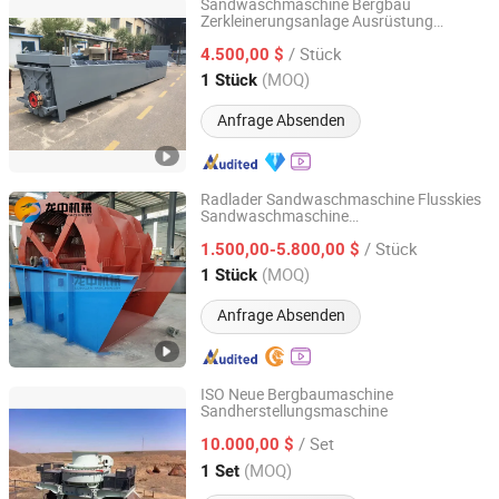
Sandwaschmaschine Bergbau
Zerkleinerungsanlage Ausrüstung
Shenyang Huayue Brilliant Machinery & Equipment Co.,
Sandwäscher Aggregate
Ltd.
/ Stück
Steinbruchmaschine
4.500,00 $
(MOQ)
1 Stück
Liaoning, China
Seit 2019
Anfrage Absenden
Radlader Sandwaschmaschine Flusskies
Sandwaschmaschine
Jiangxi Longzn Machinery Co., Ltd.
Bergbauausrüstung
/ Stück
1.500,00-5.800,00 $
Jiangxi, China
Seit 2025
(MOQ)
1 Stück
Anfrage Absenden
ISO Neue Bergbaumaschine
Sandherstellungsmaschine
Henan Hongji Mine Machinery Co., Ltd.
/ Set
10.000,00 $
Henan, China
Seit 2009
(MOQ)
1 Set