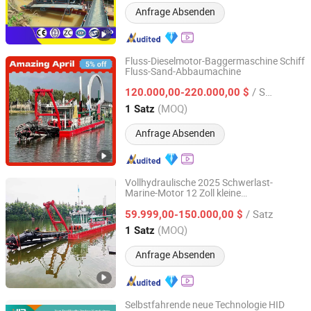
Anfrage Absenden
Fluss-Dieselmotor-Baggermaschine Schiff
Fluss-Sand-Abbaumachine
Weifang Chenyao Environmental Protection Technology
Co., Ltd.
/ Satz
120.000,00-220.000,00 $
(MOQ)
1 Satz
Shandong, China
Seit 2018
Anfrage Absenden
Vollhydraulische 2025 Schwerlast-
Marine-Motor 12 Zoll kleine
Weifang Chenyao Environmental Protection Technology
Sandbaggermaschine zur Flussreinigung
Co., Ltd.
/ Satz
59.999,00-150.000,00 $
(MOQ)
1 Satz
Shandong, China
Seit 2018
Anfrage Absenden
Selbstfahrende neue Technologie HID