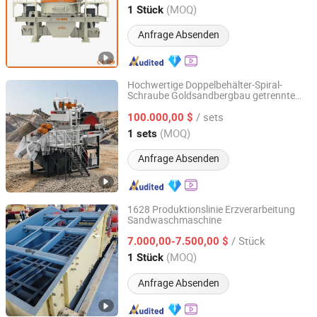
Shanghai, China
Seit 2017
(MOQ)
1 Stück
Anfrage Absenden
Hochwertige Doppelbehälter-Spiral-
Schraube Goldsandbergbau getrennte
Fujian South Highway Machinery Co., Ltd.
Waschmaschine
/ sets
100.000,00 $
Fujian, China
Seit 2012
(MOQ)
1 sets
Anfrage Absenden
1628 Produktionslinie Erzverarbeitung
Sandwaschmaschine
Shijiazhuang Haihui Machinery Co., Ltd.
/ Stück
7.000,00-7.500,00 $
Hebei, China
Seit 2025
(MOQ)
1 Stück
Anfrage Absenden