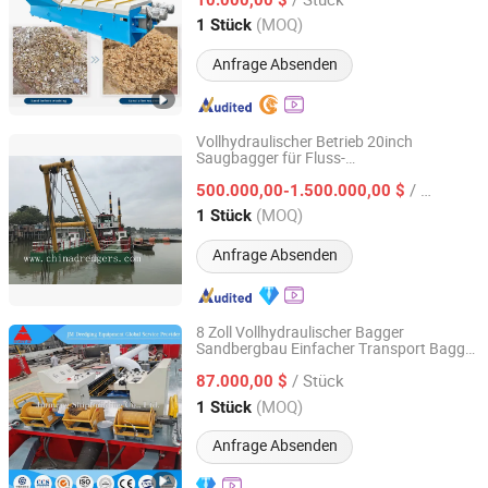
Guangxi, China
Seit 2025
(MOQ)
1 Stück
Anfrage Absenden
Vollhydraulischer Betrieb 20inch
Saugbagger für Fluss-
Qingzhou Yongli Mining and Dredging Machinery Co., Ltd.
Sandbaggerarbeiten zu verkaufen
/ Stück
500.000,00-1.500.000,00 $
Shandong, China
Seit 2019
(MOQ)
1 Stück
Anfrage Absenden
8 Zoll Vollhydraulischer Bagger
Sandbergbau Einfacher Transport Bagger
Qingdao Jinmeng Ship Trading Co., Ltd.
Maschine OEM
/ Stück
87.000,00 $
Shandong, China
Seit 2026
(MOQ)
1 Stück
Anfrage Absenden