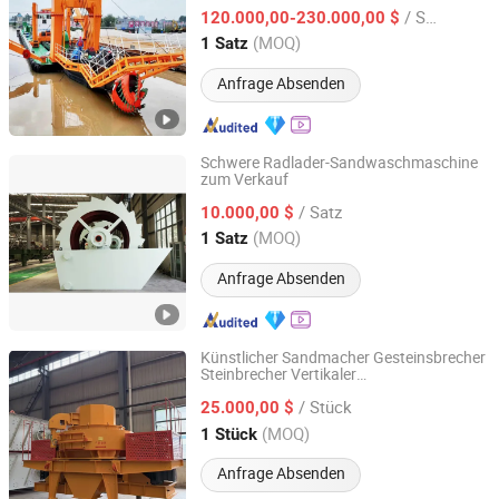
Bagger Sandbergbau-Baggermaschine
Co., Ltd.
/ Satz
120.000,00-230.000,00 $
(MOQ)
1 Satz
Shandong, China
Seit 2018
Anfrage Absenden
Schwere Radlader-Sandwaschmaschine
zum Verkauf
Zhengzhou Jemelon Mining Machinery Co.Ltd.
/ Satz
10.000,00 $
Henan, China
Seit 2025
(MOQ)
1 Satz
Anfrage Absenden
Künstlicher Sandmacher Gesteinsbrecher
Steinbrecher Vertikaler
Zhengzhou Jemelon Mining Machinery Co.Ltd.
Wellenimpaktbrecher/Sandherstellungsma
/ Stück
25.000,00 $
Henan, China
Seit 2025
(MOQ)
1 Stück
Anfrage Absenden