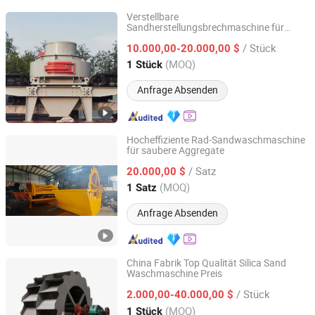
Verstellbare
Sandherstellungsbrechmaschine für
Lianyungang Hengpeng Machinery Equipment Co., Ltd.
Silica-Sand-Produktionslinie
/ Stück
10.000,00-20.000,00 $
Jiangsu, China
Seit 2025
(MOQ)
1 Stück
Anfrage Absenden
Hocheffiziente Rad-Sandwaschmaschine
für saubere Aggregate
Linyi Fengfa Machinery Co., Ltd.
/ Satz
20.000,00 $
Shandong, China
Seit 2025
(MOQ)
1 Satz
Anfrage Absenden
China Fabrik Top Qualität Silica Sand
Waschmaschine Preis
Henan Songling Heavy Industry Technology Co., Ltd.
/ Stück
2.000,00-40.000,00 $
Henan, China
Seit 2025
(MOQ)
1 Stück