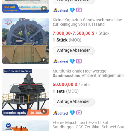
Kleine Kapazität Sandwaschmaschine
zur Reinigung von Flusssand
Shijiazhuang Haihui Machinery Co., Ltd.
/ Stück
7.000,00-7.500,00 $
Hebei, China
Seit 2025
(MOQ)
1 Stück
Anfrage Absenden
Multifunktionale Hochwertige
, effizient, intelligent und
Sandmaschine
Shanghai Jianye Heavy Industry Co., Ltd.
energiesparend!
/ sets
50.000,00 $
Shanghai, China
Seit 2025
(MOQ)
1 sets
Anfrage Absenden
Eterne Maschinen CE-Zertifikat
Sandbagger CCS-Zertifikat Schneid-Saug-
Weifang Chenyao Environmental Protection Technology