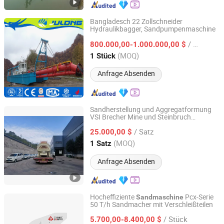
Zentrifuge
Bangladesch 22 Zollschneider
Hydraulikbagger, Sandpumpenmaschine
SHANDONG JULONG INTEL-TECH CO., LTD
/ Stück
800.000,00-1.000.000,00 $
Shandong, China
Seit 2023
(MOQ)
1 Stück
Anfrage Absenden
Sandherstellung und Aggregatformung
VSI Brecher Mine und Steinbruch
Henan Shanky Machinery Co., Ltd.
Sandherstellungsmaschine Sandbrecher
/ Satz
Preis
25.000,00 $
Henan, China
Seit 2022
(MOQ)
1 Satz
Anfrage Absenden
Hocheffiziente
Pcx-Serie
Sandmaschine
50 T/h Sandmacher mit Verschleißteilen
Chongqing Sanming Heavy Industry Co., Ltd.
/ Stück
5.700,00-8.400,00 $