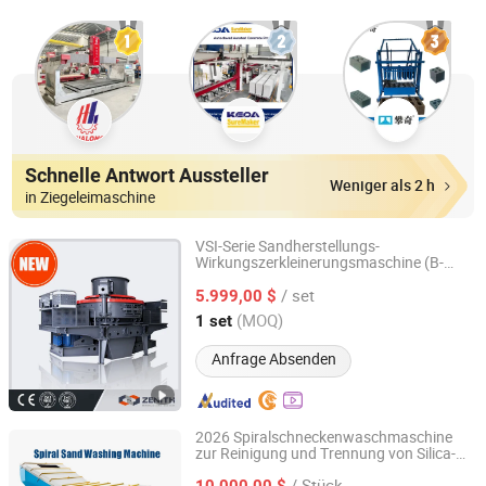
Schnelle Antwort Aussteller
Weniger als 2 h
in Ziegeleimaschine
VSI-Serie Sandherstellungs-
Wirkungszerkleinerungsmaschine (B-
Shanghai Zenith Mineral Co., Ltd.
7615DR)
/ set
5.999,00 $
Shanghai, China
Seit 2006
(MOQ)
1 set
Anfrage Absenden
2026 Spiralschneckenwaschmaschine
zur Reinigung und Trennung von Silica-
Guangxi Ruijie Slag Equipment Manufacturing Co., Ltd.
Sand
/ Stück
10.000,00 $