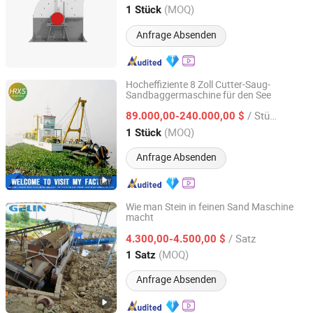
Chongqing, China
Seit 2024
(MOQ)
1 Stück
Anfrage Absenden
Hocheffiziente 8 Zoll Cutter-Saug-
Sandbaggermaschine für den See
Weifang Hairui Xinsheng Environmental Protection
Equipment Manufacturing Co., Ltd.
/ Stück
89.000,00-240.000,00 $
(MOQ)
1 Stück
Shandong, China
Seit 2024
Anfrage Absenden
Wie man Stein in feinen Sand Maschine
macht
Ganzhou Gelin Mining Machinery Co., Ltd.
/ Satz
4.300,00-4.500,00 $
Jiangxi, China
Seit 2012
(MOQ)
1 Satz
Anfrage Absenden