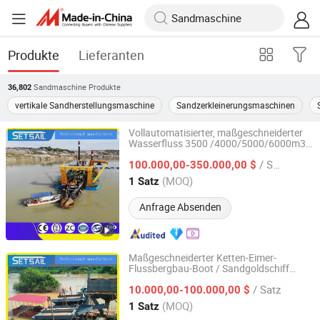
Produkte
Lieferanten
Sandmaschine
Produkte
36,802
vertikale Sandherstellungsmaschine
Sandzerkleinerungsmaschinen
Vollautomatisierter, maßgeschneiderter
Wasserfluss 3500 /4000/5000/6000m3
Shandong Jinrui Shipping Co., Ltd
Cutter-Saug-Sandbagger hydraulische
/ Satz
Dieselbergbau-/Schlammdredgermaschine
100.000,00-350.000,00 $
für Baggergeräte
Shandong, China
Seit 2021
(MOQ)
1 Satz
Anfrage Absenden
Maßgeschneiderter Ketten-Eimer-
Flussbergbau-Boot / Sandgoldschiff
Shandong Jinrui Shipping Co., Ltd
Diamantdredger-Maschinen mit
/ Satz
Agitationsgoldrutsche-Ausrüstung /
10.000,00-100.000,00 $
Rüttelmaschinen / Zentrifuge
Shandong, China
Seit 2021
(MOQ)
1 Satz