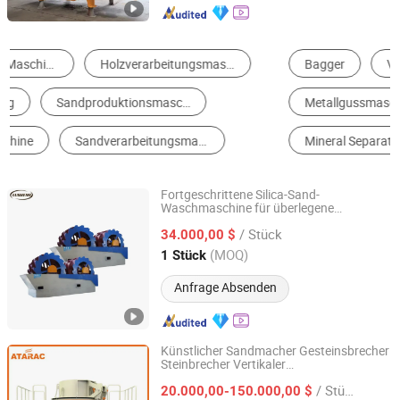
Bagger
Vibrierender Bildschirm
Sandwäscher
Metallgussmaschine
Bergbau Crusher
Mineral Separator
Fortgeschrittene Silica-Sand-
Waschmaschine für überlegene
Shandong Huimin Lusheng Metal Products Co., LTD
Reinigungs-effizienz
/ Stück
34.000,00 $
Shandong, China
Seit 2024
(MOQ)
1 Stück
Anfrage Absenden
Künstlicher Sandmacher Gesteinsbrecher
Steinbrecher Vertikaler
ATAIRAC ENGINEERED PRODUCTS INC(CHINA)
Wellenimpaktbrecher/Sandherstellungsma
/ Stück
20.000,00-150.000,00 $