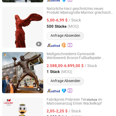
Natürliche Harz geschnitztes neues
Produkt lebensgroße Marmor griechische
Xiamen Silu Technology Co., Ltd.
Göttin des Sieges Ornament angepasste
/ Stück
Polyresin
5,00-6,99 $
Statue
Fujian, China
Seit 2021
(MOQ)
500 Stücke
Anfrage Absenden
Maßgeschneiderte Gymnastik-
Wettbewerb Bronze Fußballspieler
Zhengzhou Millie Arts & Crafts Co., Ltd.
Skulptur Sportfiguren Rugby-
n
Statue
/ Stück
2.588,00-6.899,00 $
Henan, China
Seit 2021
(MOQ)
1 Stück
Anfrage Absenden
Fabrikpreis Polyresin Tier
im
statue
Matrosenanzug Enten Wackelkopf
Quanzhou Leader Industry Limited
/ Stück
2,05-2,25 $