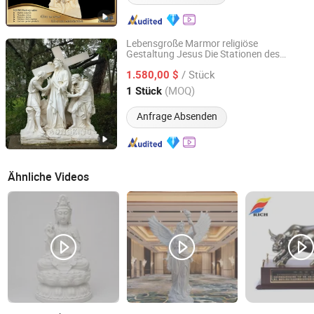
Lebensgroße Marmor religiöse
Gestaltung Jesus Die Stationen des
Aongking Technology Hebei Co., Ltd.
Kreuzes
Statue
/ Stück
1.580,00 $
Hebei, China
Seit 2021
(MOQ)
1 Stück
Anfrage Absenden
Ähnliche Videos