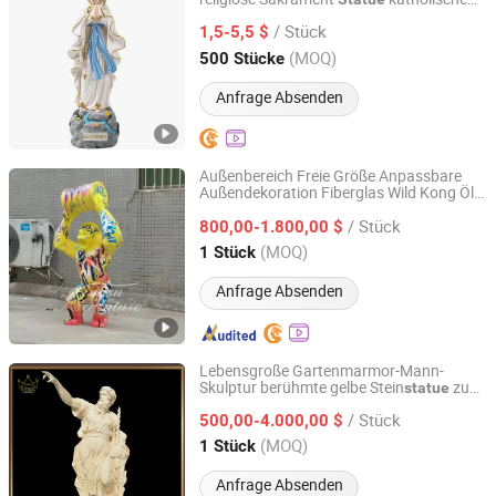
QUANZHOU NEW FANS ARTS & CRAFTS CO., LTD
religiöse Gegenstände zur
/ Stück
Wohnungsdekoration
1,5-5,5 $
Fujian, China
Seit 2024
(MOQ)
500 Stücke
Anfrage Absenden
Außenbereich Freie Größe Anpassbare
Außendekoration Fiberglas Wild Kong Öl
Hebei Jingsu Import and Export Trade Co., Ltd.
Gorilla
Statue
/ Stück
800,00-1.800,00 $
Hebei, China
Seit 2023
(MOQ)
1 Stück
Anfrage Absenden
Lebensgroße Gartenmarmor-Mann-
Skulptur berühmte gelbe Stein
zu
statue
Tianjin Esing Arts Gallery Co., Ltd.
verkaufen
/ Stück
500,00-4.000,00 $
Tianjin, China
Seit 2021
(MOQ)
1 Stück
Anfrage Absenden