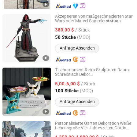
Akzeptieren von maßgeschneiderten Star
Wars oder Marvel Sammler
n
statue
Winarea Co., Ltd.
/ Stück
380,00 $
Guangdong, China
Seit 2015
(MOQ)
50 Stücke
Anfrage Absenden
Tischornament Retro Skulpturen Raum
Schreibtisch Dekor
Xiamen Silu Technology Co., Ltd.
Schlüsselaufbewahrung Miniatur
/ Stück
Bulldoggen
5,00-6,00 $
Statue
Fujian, China
Seit 2021
(MOQ)
100 Stücke
Anfrage Absenden
Personalisierte Garten Dekoration Weiße
Lebensgroße Vier Jahreszeiten Göttin
Qu Yang Sheng Ya Sculpture Factory
Frauen Marmor
n Handgefertigte
Statue
/ Stück