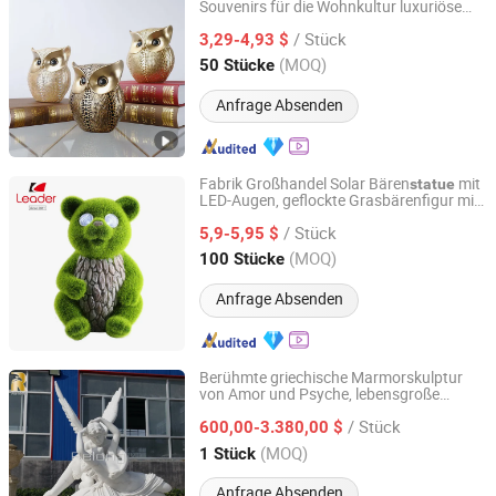
Souvenirs für die Wohnkultur luxuriöse
Xiamen Keryon Import & Export Co., Ltd.
moderne elegante glückliche goldene Eule
/ Stück
Harz Kunst
Figurine
3,29-4,93 $
statue
Fujian, China
Seit 2026
(MOQ)
50 Stücke
Anfrage Absenden
Fabrik Großhandel Solar Bären
mit
statue
LED-Augen, geflockte Grasbärenfigur mit
Quanzhou Leader Industry Limited
Solarlichtern
/ Stück
5,9-5,95 $
Fujian, China
Seit 2017
(MOQ)
100 Stücke
Anfrage Absenden
Berühmte griechische Marmorskulptur
von Amor und Psyche, lebensgroße
Zhengzhou Relong Arts & Crafts Co., Ltd.
Steinskulptur für den Außenbereich,
/ Stück
Großhandels
600,00-3.380,00 $
statue
Henan, China
Seit 2023
(MOQ)
1 Stück
Anfrage Absenden