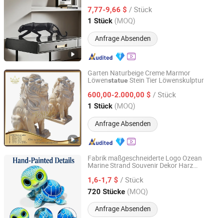
schwarze Harzkunst Leopard
Statue
/ Stück
7,77-9,66 $
Guangdong, China
Seit 2008
(MOQ)
1 Stück
Anfrage Absenden
Garten Naturbeige Creme Marmor
Löwen
Stein Tier Löwenskulptur
statue
Tianjin Esing Arts Gallery Co., Ltd.
/ Stück
600,00-2.000,00 $
Tianjin, China
Seit 2021
(MOQ)
1 Stück
Anfrage Absenden
Fabrik maßgeschneiderte Logo Ozean
Marine Strand Souvenir Dekor Harz
Xiamen D&Q Import and Export Co., Limited
Schildkröte Figur niedliche
/ Stück
Meeresschildkröte
1,6-1,7 $
Statue
Fujian, China
Seit 2022
(MOQ)
720 Stücke
Anfrage Absenden