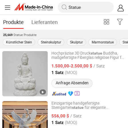
Produkte
Lieferanten
Statue
Produkte
25,669
Künstlicher Stein
Steinskulptur
Skulptur
Marmorstatue
Ste
Hochpräzise 3D Druck
Buddha,
statue
maßgefertigte Fiberglas religiöse Figur für
Weieryang (Wuhan) Information Technology Co., Ltd
den Tempel
/ Satz
1.500,00-2.500,00 $
Hubei, China
Seit 2025
(MOQ)
1 Satz
Anfrage Absenden
Einzigartige handgefertigte
Steingarten
für elegante
statue
Weieryang (Wuhan) Information Technology Co., Ltd
Außendekoration
/ Satz
556,00 $
Hubei, China
Seit 2025
(MOQ)
1 Satz