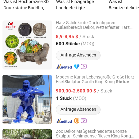
Was ist Hochpräzise 3D
Was ist Einzigartige
Was ist
Druckstatue Buddha,
handgefertigte
Benutzerdefinie
maßgefertigte Fiberglas
Steingartenstatue für
Silber Wall Stree
religiöse Figur für den
elegante
dekorative Tier 
Harz Schildkröte Gartenfiguren
Tempel
Außendekoration
Statue Wohnkul
Außenbereich Dekor, wetterfester Harz
Quanzhou Leader Industry Limited
Sukkulenten mit 7 LEDs Solar
für
statue
/ Stück
den Außenbereich
8,9-8,95 $
Fujian, China
Seit 2017
(MOQ)
500 Stücke
Anfrage Absenden
Moderne Kunst Lebensgroße Große Harz
Esel Skulptur Gorilla King Kong
Statue
Hebei Bringfine Technology Co., Ltd.
/ Stück
900,00-2.500,00 $
Hebei, China
Seit 2023
(MOQ)
1 Stück
Anfrage Absenden
Zoo Dekor Maßgeschneiderte Bronze
Skulptur Schimpanse Riesen King Kong
Hebei Bringfine Technology Co., Ltd.