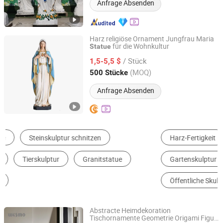
Anfrage Absenden
Harz religiöse Ornament Jungfrau Maria
für die Wohnkultur
Statue
QUANZHOU NEW FANS ARTS & CRAFTS CO., LTD
/ Stück
1,5-5,5 $
Fujian, China
Seit 2024
(MOQ)
500 Stücke
Anfrage Absenden
Harz-Fertigkeit
Metallkunstwerk
Gartenskulptur
Religiöse Skulptur
Öffentliche Skulptur
Andere Schnitzereien und Skulpturen
Abstracte Heimdekoration
Tischornamente Geometrie Origami Figur
Wesmo Industries Limited