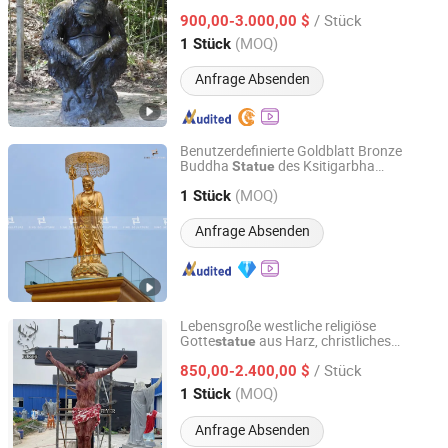
Gorilla
Statue
/ Stück
900,00-3.000,00 $
Hebei, China
Seit 2023
(MOQ)
1 Stück
Anfrage Absenden
Benutzerdefinierte Goldblatt Bronze
Buddha
des Ksitigarbha
Statue
SINO SCULPTURE GROUP LIMITED
Bodhisattva
(MOQ)
1 Stück
Beijing, China
Seit 2019
Anfrage Absenden
Lebensgroße westliche religiöse
Gotte
aus Harz, christliches
statue
Hebei Flyer Import & Export Trading Co., Ltd.
klassisches Kreuz von Jesus, Fiberglas-
/ Stück
Nativity-Skulptur zur Dekoration
850,00-2.400,00 $
Hebei, China
Seit 2022
(MOQ)
1 Stück
Anfrage Absenden