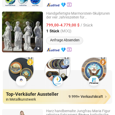
Handgefertigte Marmorstein-Skulpturen
der vier Jahreszeiten für
Quyang Zhongou Yishu Marble Sculpture Manufactory
Gartendekoration
/ Stück
799,00-4.779,00 $
Hebei, China
Seit 2017
(MOQ)
1 Stück
Anfrage Absenden
Top-Verkäufer Aussteller
9.999+ Verkaufskraft
in Metallkunstwerk
Harz handbemalte Jungfrau Maria Figur
religiöse Sakrament
katholische
Statue