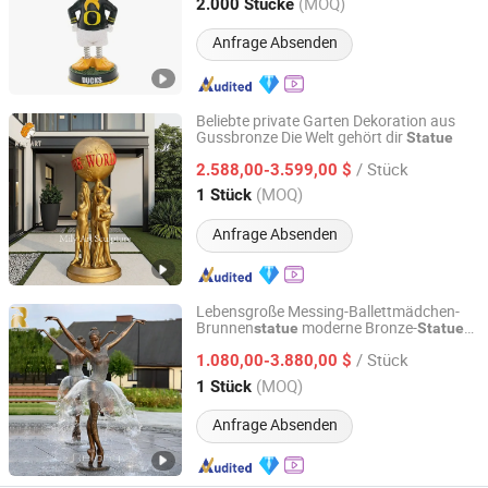
Fujian, China
Seit 2017
(MOQ)
2.000 Stücke
Anfrage Absenden
Beliebte private Garten Dekoration aus
Gussbronze Die Welt gehört dir
Statue
Zhengzhou Millie Arts & Crafts Co., Ltd.
/ Stück
2.588,00-3.599,00 $
Henan, China
Seit 2021
(MOQ)
1 Stück
Anfrage Absenden
Lebensgroße Messing-Ballettmädchen-
Brunnen
moderne Bronze-
statue
Statue
Zhengzhou Relong Arts & Crafts Co., Ltd.
für die Außendekoration im Garten zu
/ Stück
Großhandelspreisen
1.080,00-3.880,00 $
Henan, China
Seit 2023
(MOQ)
1 Stück
Anfrage Absenden