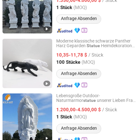
Naturstein Skulpturen Marmor
für
1.350,00-4.000,00 $
Statue
Außenbereich
Hebei, China
Seit 2016
(MOQ)
1 Stück
Anfrage Absenden
Moderne klassische schwarze Panther
Harz Geparden
Heimdekoration
Statue
Xiamen Keryon Import & Export Co., Ltd.
Tierornamente schwarze Leopard
Statue
/ Stück
10,35-11,78 $
Fujian, China
Seit 2026
(MOQ)
100 Stücke
Anfrage Absenden
Lebensgroße Outdoor-
Naturmarmor
unserer Lieben Frau
statue
Zhengzhou Millie Arts & Crafts Co., Ltd.
von Guadalupe
/ Stück
1.200,00-4.500,00 $
Henan, China
Seit 2021
(MOQ)
1 Stück
Anfrage Absenden