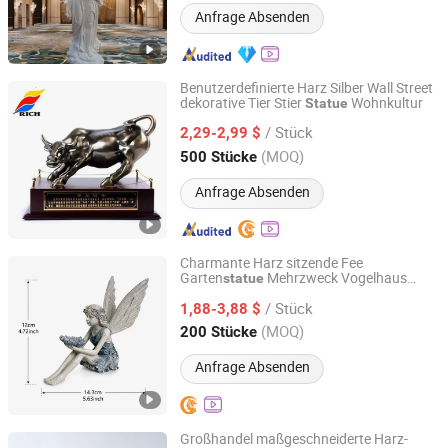
Anfrage Absenden
Benutzerdefinierte Harz Silber Wall Street
dekorative Tier Stier
Wohnkultur
Statue
Xiamen Rising Chance Co., Ltd.
/ Stück
2,29-2,99 $
Fujian, China
Seit 2010
(MOQ)
500 Stücke
Anfrage Absenden
Charmante Harz sitzende Fee
Garten
Mehrzweck Vogelhaus
statue
Fujian Dehua Qihang Xindong Handicrafts Co., Ltd.
Dekoration
/ Stück
1,88-3,88 $
Fujian, China
Seit 2026
(MOQ)
200 Stücke
Anfrage Absenden
Großhandel maßgeschneiderte Harz-