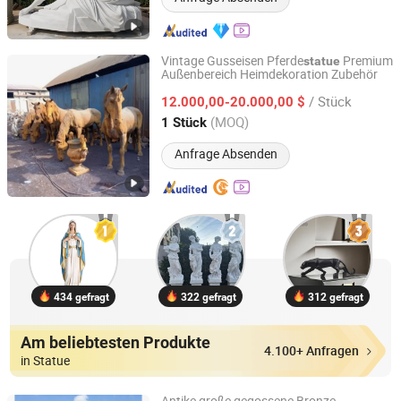
Vintage Gusseisen Pferde
Premium
statue
Außenbereich Heimdekoration Zubehör
Tianjin Charles International Trade Co., Ltd.
/ Stück
12.000,00-20.000,00 $
Tianjin, China
Seit 2025
(MOQ)
1 Stück
Anfrage Absenden
434 gefragt
322 gefragt
312 gefragt
Am beliebtesten Produkte
4.100+ Anfragen
in Statue