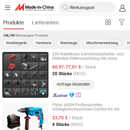
Produkte
Lieferanten
Werkzeugset
Produkte
136,139
Nivelliergerät
Hardware
Werkzeuge
Maschinenwerkzeug
H
20V Kabelloses Gartenholzarbeiter- und
Elektriker-Elektrowerkzeug-Set ohne
Qidong Edge Tool Co., Ltd.
Batterie und Ladegerät
/ Stück
60,97-77,01 $
Jiangsu, China
Seit 2021
(MOQ)
20 Stücke
Anfrage Absenden
Fixtec 600W Professionelles
Schlagbohrmaschinen-Combo-Kit mit
EBIC Tools Co., Ltd.
50PCS Handwerkzeug-Set für industrielle
/ Stück
Bauarbeiten
23,75 $
Jiangsu, China
Seit 2011
(MOQ)
4 Stücke