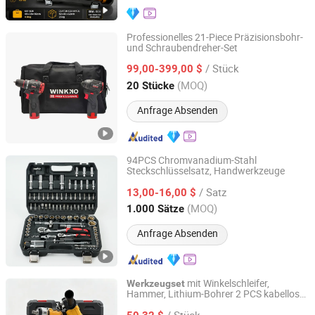
Professionelles 21-Piece Präzisionsbohr-
und Schraubendreher-Set
Hangzhou Zenergy Hardware Co., Ltd.
/ Stück
99,00-399,00 $
Zhejiang, China
Seit 2023
(MOQ)
20 Stücke
Anfrage Absenden
94PCS Chromvanadium-Stahl
Steckschlüsselsatz, Handwerkzeuge
Hangzhou Sunlight Hardware Co., Ltd.
/ Satz
13,00-16,00 $
Zhejiang, China
Seit 2017
(MOQ)
1.000 Sätze
Anfrage Absenden
mit Winkelschleifer,
Werkzeugset
Hammer, Lithium-Bohrer 2 PCS kabelloser
Beyang Tools Co., Ltd.
bürstenloser Elektro
,
werkzeugset
/ Stück