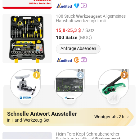
108 Stück
Allgemeines
Werkzeugset
Haushaltswerkzeugkit mit
Sichuan Tools Corp., Ltd.
Kunststoffwerkzeugkasten
/ Satz
Aufbewahrungstasche
15,8-25,3 $
Sichuan, China
Seit 2021
(MOQ)
100 Sätze
Anfrage Absenden
Schnelle Antwort Aussteller
Weniger als 2 h
in Hand-Werkzeug-Set
Heim Torx Kopf Schraubendreher
Sechskantschlüssel
Werkzeugset