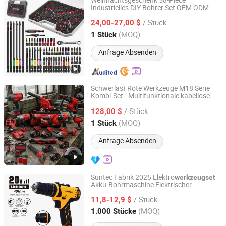
Weihnachtsgeschenk 58-Piece
Industrielles DIY Bohrer Set OEM ODM
Yijia Electrical (Jiaxing) Co., Ltd.
Unterstützt Mini Schraubenschlüssel
/ Stück
Stufenbohrer Schraubendreher Set in
24,00-27,00 $
Werkzeugkasten zur Reparatur
Zhejiang, China
Seit 2025
(MOQ)
1 Stück
Anfrage Absenden
Schwerlast Rote Werkzeuge M18 Serie
Kombi-Set - Multifunktionale kabellose
Hong Kong Lonely Warrior Technology Co., Limited
Elektrowerkzeuge Set kompatibel mit
/ Stück
bekannten Markenbatterien für DIY-
128,00 $
Anpassungen
Hubei, China
Seit 2025
(MOQ)
1 Stück
Anfrage Absenden
Suntec Fabrik 2025 Elektro
werkzeugset
Akku-Bohrmaschine Elektrischer
Yongkang Suntec Electric Appliance Co., Ltd.
kabelloser Schlagbohrer
/ Stück
11,8-12,9 $
Zhejiang, China
Seit 2021
(MOQ)
1.000 Stücke