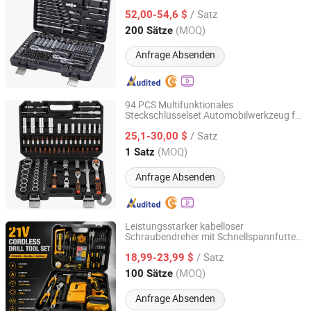
Steckschlüsselset Großhandels
/ Satz
Schlagsteckschlüsselset
52,00-54,6 $
Fujian, China
Seit 2025
(MOQ)
200 Sätze
Anfrage Absenden
94 PCS Multifunktionales
Steckschlüsselset Automobilwerkzeug für
Yuyao Yipin Tool Co., Ltd.
die Autoreparatur
/ Satz
25,1-30,00 $
Zhejiang, China
Seit 2026
(MOQ)
1 Satz
Anfrage Absenden
Leistungsstarker kabelloser
Schraubendreher mit Schnellspannfutter
Beyang Tools Co., Ltd.
Hand
Lithium-Ionen-Batterie
werkzeugset
/ Satz
variable Geschwindigkeit für DIY CE
18,99-23,99 $
elektrische Schlagbohrmaschine
Jiangsu, China
Seit 2026
(MOQ)
100 Sätze
Anfrage Absenden