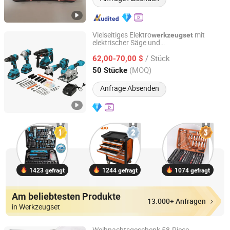
Vielseitiges Elektro
mit
werkzeugset
elektrischer Säge und
Hong Kong Lonely Warrior Technology Co., Limited
Schraubenschlüsselset
/ Stück
62,00-70,00 $
Hubei, China
Seit 2025
(MOQ)
50 Stücke
Anfrage Absenden
1423 gefragt
1244 gefragt
1074 gefragt
Am beliebtesten Produkte
13.000+ Anfragen
in Werkzeugset