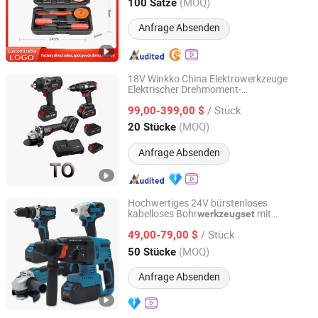
Hebei, China
Seit 2024
(MOQ)
100 Sätze
Anfrage Absenden
18V Winkko China Elektrowerkzeuge
Elektrischer Drehmoment-
Hangzhou Zenergy Hardware Co., Ltd.
Schlagschrauber mit niedrigem Preis Set
/ Stück
Elektrowerkzeug Akku-Bohrmaschine
99,00-399,00 $
Schlagschrauber Bürstenloser Motor
Zhejiang, China
Seit 2023
(MOQ)
20 Stücke
Werkzeug-Combo-Set
Anfrage Absenden
Hochwertiges 24V bürstenloses
kabelloses Bohr
mit
werkzeugset
Jinhua Monavisa Co., Ltd
Schraubendreher-Kit,
/ Stück
Mehrzweckwerkzeuge, Bohrmaschinen
49,00-79,00 $
für Makita-Batterien
Zhejiang, China
Seit 2016
(MOQ)
50 Stücke
Anfrage Absenden