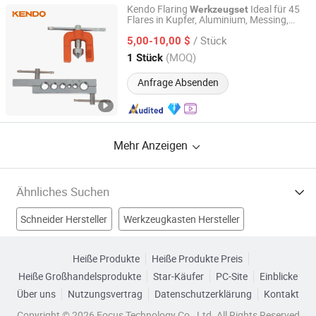
Kendo Flaring
Ideal für 45
Werkzeugset
Flares in Kupfer, Aluminium, Messing,
Saame Tools (Shanghai) Import & Export Co., Ltd.
Baustahl-Rohren
/ Stück
5,00-10,00 $
Shanghai, China
Seit 2020
(MOQ)
1 Stück
Anfrage Absenden
Mehr Anzeigen
Ähnliches Suchen
Schneider Hersteller
Werkzeugkasten Hersteller
Werkzeugset Hersteller
Werkzeugset Hersteller
Heiße Produkte
Heiße Produkte Preis
Heiße Großhandelsprodukte
Star-Käufer
PC-Site
Einblicke
Schneidwerkzeugset Fabriken
Über uns
Nutzungsvertrag
Datenschutzerklärung
Kontakt
Präzisionswerkzeugset Fabriken
Werkzeugset Fabriken
Copyright © 2026 Focus Technology Co., Ltd. All Rights Reserved