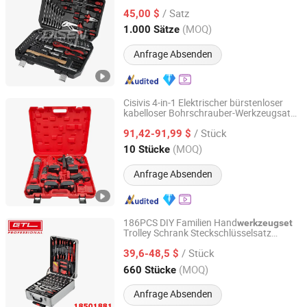
Werkzeug Set
/ Satz
45,00 $
Zhejiang, China
Seit 2012
(MOQ)
1.000 Sätze
Anfrage Absenden
Cisivis 4-in-1 Elektrischer bürstenloser
kabelloser Bohrschrauber-Werkzeugsatz
Wuhan Zhongwei Liancheng International Trade Co., Ltd.
mit 4 Batterien und Ladegerät für
/ Stück
professionelle und DIY-Nutzung
91,42-91,99 $
Hubei, China
Seit 2024
(MOQ)
10 Stücke
Anfrage Absenden
186PCS DIY Familien Hand
werkzeugset
Trolley Schrank Steckschlüsselsatz
CHINA GTL TOOLS GROUP LTD.
mit Rädern und stabilem
Werkzeugset
/ Stück
Aluminiumgehäuse/ Werkzeugkiste
39,6-48,5 $
(18501881)
Zhejiang, China
Seit 2019
(MOQ)
660 Stücke
Anfrage Absenden