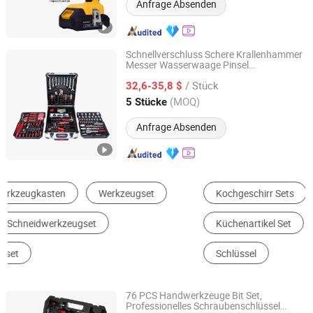
Anfrage Absenden
Schnellverschluss Schere Krallenhammer
Messer Wasserwaage Pinsel
Wellborn Tools
Schraubendreher Hand
werkzeugset
/ Stück
32,6-35,8 $
Zhejiang, China
Seit 2025
(MOQ)
5 Stücke
Anfrage Absenden
Kochgeschirr Sets
Hand-Werkzeug-Set
Küchenartikel Set
Bohrer
Schraubemesser
Schlüssel
76 PCS Handwerkzeuge Bit Set,
Professionelles Schraubenschlüssel
ANHUI DISEN TOOLS CO., LTD.