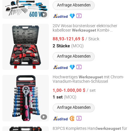
Anfrage Absenden
20V Wosai bürstenloser elektrischer
kabelloser
Kombi-
Werkzeugset
Qidong Edge Tool Co., Ltd.
Bohrhammer Winkelschleifer
/ Stück
Drehmoment-Schraubenschlüssel
88,93-121,69 $
Elektrowerkzeug-Sets
Jiangsu, China
Seit 2021
(MOQ)
2 Stücke
Anfrage Absenden
Hochwertiges
mit Chrom-
Werkzeugset
Vanadium-Ratschen-Schlüssel
Hangzhou Chongqin Tech Co., Ltd.
/ set
1,00-1.000,00 $
Zhejiang, China
Seit 2025
(MOQ)
1 set
Anfrage Absenden
83PCS Komplettes Hand
für
werkzeugset