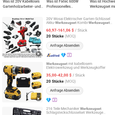
Was ist 20V Kabelloses
Was ist Fixtec 600W
Was ist Hochwe
Gartenholzarbeiter- und
Professionelles
Werkzeugset mi
Elektriker-
Schlagbohrmaschinen-
Vanadium-Rats
Elektrowerkzeug-Set
Combo-Kit mit 50PCS
Schlüssel
20V Wosai Elektrischer Garten-Schlüssel
ohne Batterie und
Handwerkzeug-Set für
Akku-
Kombi-
s
Werkzeugset
Werkzeugset
Qidong Edge Tool Co., Ltd.
Professionelle Box
Ladegerät
industrielle Bauarbeiten
/ Stück
60,97-161,06 $
Jiangsu, China
Seit 2021
(MOQ)
20 Stücke
Anfrage Absenden
mit kabellosem
Werkzeugset
Elektrowerkzeug und Werkzeugkoffer
Hong Kong Lonely Warrior Technology Co., Limited
/ Stück
35,00-42,00 $
Hubei, China
Seit 2025
(MOQ)
20 Stücke
Anfrage Absenden
216 Teile Mechaniker
Werkzeugset
Schlagsteckschlüsselset Werkzeuge
Toolpro Trading Co., Ltd.