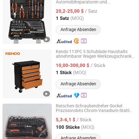
Automobilreparaturen und
Yuyao Yipin Tool Co., Ltd.
Wartungsarbeiten
/ Satz
20,2-25,00 $
Zhejiang, China
Seit 2026
(MOQ)
1 Satz
Anfrage Absenden
Kendo 113PC 5 Schublade Haushalts
abnehmbarer Wagen Werkzeugschrank
Saame Tools (Shanghai) Import & Export Co., Ltd.
mit Hand
werkzeugset
/ Stück
10,00-300,00 $
Shanghai, China
Seit 2020
(MOQ)
1 Stück
Anfrage Absenden
Ratschen-Schraubendreher-Sockel
Präzisionsbits Chrom-Vanadium-Stahl
Ningbo Haosheng Tools Co.Ltd
drehbares Handwerkzeug-Set
/ Stück
5,3-6,1 $
Zhejiang, China
Seit 2026
(MOQ)
100 Stücke
Anfrage Absenden