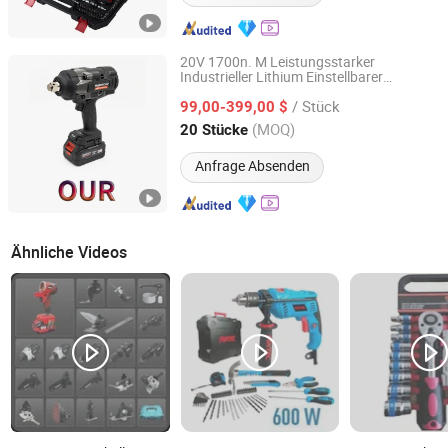
20V 1700n. M Leistungsstarker
Industrieller Lithium Einstellbarer
Hangzhou Zenergy Hardware Co., Ltd.
Elektrischer Kabelloser
/ Stück
Schlagdrehmoment Elektrischer
99,00-399,00 $
Schraubenschlüssel Satz Bürstenloser
Zhejiang, China
Seit 2023
(MOQ)
20 Stücke
Akku Ladegerät für Reparaturen
Anfrage Absenden
Ähnliche Videos