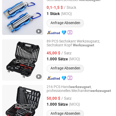
Cixi Ciliang Electronic Co., Ltd.
/ Stück
0,1-1,5 $
Zhejiang, China
Seit 2018
(MOQ)
1 Stück
Anfrage Absenden
89 PCS Sechskant Werkzeugsatz,
Sechskant Kopf
Werkzeugset
ANHUI DISEN TOOLS CO., LTD.
/ Satz
45,00 $
Zhejiang, China
Seit 2012
(MOQ)
1.000 Sätze
Anfrage Absenden
216 PCS Hand
,
werkzeugset
professionelles Mechaniker
werkzeugset
ANHUI DISEN TOOLS CO., LTD.
/ Satz
50,00 $
Zhejiang, China
Seit 2012
(MOQ)
1.000 Sätze
Anfrage Absenden