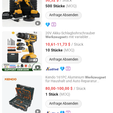
Schraubenschlüssel, Winkelschleifer,
50,32 $
Werkzeugkombination Lithium
Jiangsu, China
Seit 2026
(MOQ)
500 Stücke
Anfrage Absenden
20V Akku-Schlagbohrschrauber
s mit variabler
Werkzeugset
Nantong Change Electric Tools Co., Ltd.
Geschwindigkeit und Lithium-Batterie
/ Stück
10,61-11,73 $
Jiangsu, China
Seit 2020
(MOQ)
10 Stücke
Anfrage Absenden
Kendo 161PC Aluminium
Werkzeugset
für Haushalt und Auto Reparatur
Saame Tools (Shanghai) Import & Export Co., Ltd.
Werkzeugkasten Kit
/ Stück
80,00-100,00 $
Shanghai, China
Seit 2020
(MOQ)
1 Stück
Anfrage Absenden