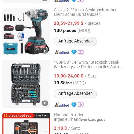
Cisivis 21V Akku-Schlagschrauber
Elektrischer Bürstenloser
Wuhan Zhongwei Liancheng International Trade Co., Ltd.
Schlagschrauber mit 2 Batterien und
/ pieces
einem Ladegerät Power-Werkzeuge
20,59-21,99 $
Schlagschrauber
Werkzeugset
Hubei, China
Seit 2024
(MOQ)
100 pieces
Schraubenschlüsselset
Anfrage Absenden
108PCS 1/4" & 1/2" Steckschlüssel-
Werkzeugsatz Professionelles Auto-
Tuopu Hardware Tool Factory in Hedong District, Linyi
Reparatur-
Werkzeugset
City
/ Satz
19,00-24,00 $
(MOQ)
10 Sätze
Shandong, China
Seit 2026
Anfrage Absenden
Haushalts- oder
Ingenieurhand
werkzeugset
Shijiazhuang Qihan Technology Co., Ltd.
/ Satz
3,18 $