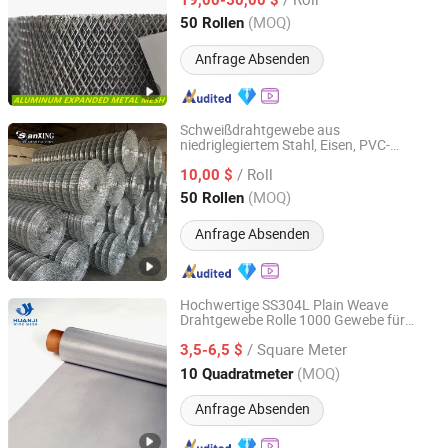
Hebei, China
Seit 2023
(MOQ)
50 Rollen
Anfrage Absenden
Schweißdrahtgewebe aus
niedriglegiertem Stahl, Eisen, PVC-
Anping Sanxing Wire Mesh Factory
beschichtet, heiß verzinkt
/ Roll
10,00 $
Hebei, China
Seit 2007
(MOQ)
50 Rollen
Anfrage Absenden
Hochwertige SS304L Plain Weave
Drahtgewebe Rolle 1000 Gewebe für
Hebei Huanji Metal Wire Mesh Co., Ltd.
Wasserfiltration
/ Square Meter
3,5-6,5 $
Hebei, China
Seit 2024
(MOQ)
10 Quadratmeter
Anfrage Absenden