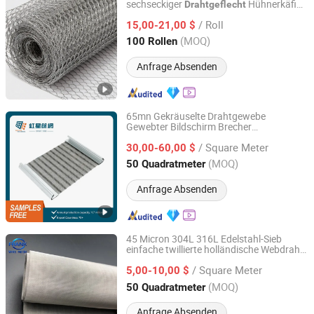
sechseckiger
Hühnerkäfig
Drahtgeflecht
ANPING COUNTY HUAXING WIRE MESH CO., LTD.
Drahtnetz für Landwirtschaftszaun
/ Roll
Gabionenmesh
15,00-21,00 $
Hebei, China
Seit 2026
(MOQ)
100 Rollen
Anfrage Absenden
65mn Gekräuselte Drahtgewebe
Gewebter Bildschirm Brecher
ANPING REDSTAR WIRE MESH MFG CO., LTD
Vibrationssieb Mesh Angepasster Haken
/ Square Meter
Vibrationssieb
30,00-60,00 $
Hebei, China
Seit 2011
(MOQ)
50 Quadratmeter
Anfrage Absenden
45 Micron 304L 316L Edelstahl-Sieb
einfache twillierte holländische Webdraht-
Hebei Frank Wire Mesh Products Co., Ltd.
Masche
/ Square Meter
5,00-10,00 $
Hebei, China
Seit 2025
(MOQ)
50 Quadratmeter
Anfrage Absenden