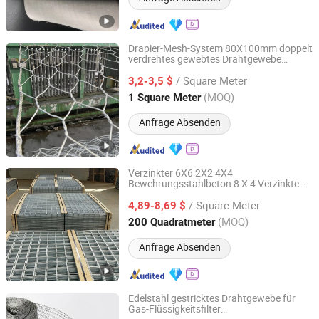
Drapier-Mesh-System 80X100mm doppelt
verdrehtes gewebtes Drahtgewebe
Hebei Longen Wire Mesh Co., Ltd.
Felssturzschutz hexagonales Netz zur
/ Square Meter
Hangstabilisierung
3,2-3,5 $
Hebei, China
Seit 2024
(MOQ)
1 Square Meter
Anfrage Absenden
Verzinkter 6X6 2X2 4X4
Bewehrungsstahlbeton 8 X 4 Verzinkte
Hebei Dunqiang Hardware Mesh Co., Ltd.
Bewehrungsbetonstahlmatte
/ Square Meter
4,89-8,69 $
Hebei, China
Seit 2012
(MOQ)
200 Quadratmeter
Anfrage Absenden
Edelstahl gestricktes Drahtgewebe für
Gas-Flüssigkeitsfilter
Tianjin Xinhaohan Building Materials Technology Co., Ltd.