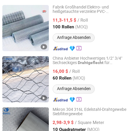
Fabrik Großhandel Elektro- und
heißgetauchte verzinkte PVC-
ANPING COUNTY HUAXING WIRE MESH CO., LTD.
beschichtete geschweißte Drahtgitter für
/ Roll
Baumaterial und Zaun mit Rolle und
11,3-11,5 $
Paneelen
Hebei, China
Seit 2026
(MOQ)
100 Rollen
Anfrage Absenden
China Anbieter Hochwertiges 1/2" 3/4"
Sechseckiges
für
Drahtgeflecht
Hebei Rochi Metal Products Co., Ltd
Hühnerlegerkäfig
/ Roll
16,00 $
Hebei, China
Seit 2025
(MOQ)
60 Rollen
Anfrage Absenden
Mikron 304 316L Edelstahl-Drahtgewebe
Siebfiltergewebe
Hebei Huanji Metal Wire Mesh Co., Ltd.
/ Square Meter
2,98-3,9 $
Hebei, China
Seit 2024
(MOQ)
10 Quadratmeter