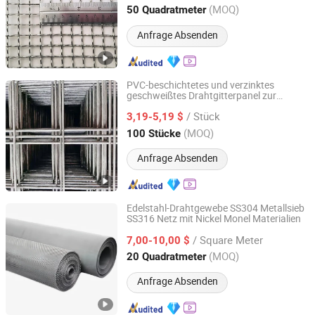
Hebei, China
Seit 2025
(MOQ)
50 Quadratmeter
Anfrage Absenden
PVC-beschichtetes und verzinktes
geschweißtes Drahtgitterpanel zur
SHIJIAZHUANG CHARUI TRADE CO.,LTD
Betonverstärkung Hochfester
/ Stück
Edelstahlbewehrungsstahl für langlebige
3,19-5,19 $
Bauanwendungen
Hebei, China
Seit 2025
(MOQ)
100 Stücke
Anfrage Absenden
Edelstahl-Drahtgewebe SS304 Metallsieb
SS316 Netz mit Nickel Monel Materialien
Tianjin Xinhaohan Building Materials Technology Co., Ltd.
/ Square Meter
7,00-10,00 $
Tianjin, China
Seit 2025
(MOQ)
20 Quadratmeter
Anfrage Absenden