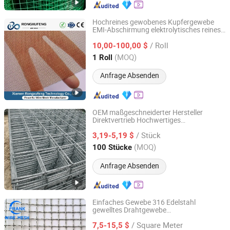
Hochreines gewobenes Kupfergewebe
EMI-Abschirmung elektrolytisches reines
Xiamen Rongxufeng Technology Co., Ltd.
Kupferdrahtgewebe für Filtration und
/ Roll
Faraday-Käfig
10,00-100,00 $
Fujian, China
Seit 2026
(MOQ)
1 Roll
Anfrage Absenden
OEM maßgeschneiderter Hersteller
Direktvertrieb Hochwertiges
SHIJIAZHUANG CHARUI TRADE CO.,LTD
geschweißtes
für
Drahtgeflecht
/ Stück
Bauarbeiten Betonverstärkung
3,19-5,19 $
Stahlbewehrungsnetzplatte für
Hebei, China
Seit 2025
(MOQ)
100 Stücke
Industrieprojekte
Anfrage Absenden
Einfaches Gewebe 316 Edelstahl
gewelltes Drahtgewebe
Hebei Frank Wire Mesh Products Co., Ltd.
Lebensmittelverarbeitungs-Röstgestelle
/ Square Meter
7,5-15,5 $