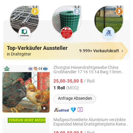
Top-Verkäufer Aussteller
9.999+ Verkaufskraft
in Drahtgitter
Zhongtai Hexendrahtgewebe China
Großhändler 17 16 15 14 Bwg 13mm
Anping Zhongtai Expanded Metal Mesh Co., Ltd.
Hühnerdrahtgewebe verwendet für
/ Roll
Sicherheitsgewebezaun
25,00-35,00 $
Hebei, China
Seit 2022
(MOQ)
1 Roll
Anfrage Absenden
Maßgeschneiderte Aluminium verzinkte
Expanded Metal Drahtgitterplatte Keine
Anping Yinrun Wire Mesh Co., Ltd
Mindestbestellmenge begrenzt
/ Roll
19,00-50,00 $