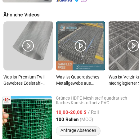
Ähnliche Videos
Was ist Premium Twill
Was ist Quadratisches
Was ist Verzink
Gewebtes Edelstahl-
Metallgewebe aus
niedriglegierter
Maschengewebe für
Edelstahl für
316 Gewebter v
vielseitige Anwendungen
Steinbruchbrecher-
Beton geschwei
Grünes HDPE-Mesh steif quadratisch
Vibrationssieb
Drahtgitterpane
flaches Kunststoffnetz PVC-
ANPING COUNTY HUAXING WIRE MESH CO., LTD.
beschichtetes verzinktes geschweißtes
Edelstahl PVC-
/ Roll
Drahtgitterrolle und -paneele für Garten
10,00-20,00 $
beschichtetes
und Landwirtschaft
Hebei, China
Seit 2026
(MOQ)
100 Rollen
Gitterpaneel Sc
und Biegen für
Anfrage Absenden