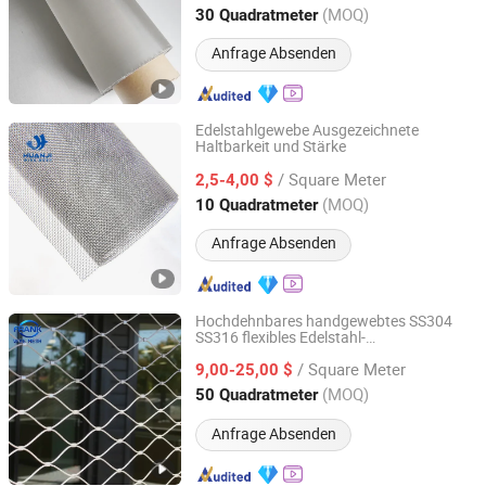
Hebei, China
Seit 2025
(MOQ)
30 Quadratmeter
Anfrage Absenden
Edelstahlgewebe Ausgezeichnete
Haltbarkeit und Stärke
Hebei Huanji Metal Wire Mesh Co., Ltd.
/ Square Meter
2,5-4,00 $
Hebei, China
Seit 2024
(MOQ)
10 Quadratmeter
Anfrage Absenden
Hochdehnbares handgewebtes SS304
SS316 flexibles Edelstahl-
Hebei Frank Wire Mesh Products Co., Ltd.
Sicherheitsdrahtseilnetz zur
/ Square Meter
Sturzprävention und zum Schutz bei
9,00-25,00 $
Außenbauarbeiten
Hebei, China
Seit 2025
(MOQ)
50 Quadratmeter
Anfrage Absenden