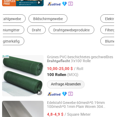
Elektrikschweißgewebe
Rostenfreigewebe
Filtergewebe
Sechskantesgewebe
Blumengewebe
Steinkorbgewebe
Grünes PVC-beschichtetes geschweißtes
3'x100' Rolle
Drahtgeflecht
Anping Sanxing Wire Mesh Factory
/ Roll
10,00-25,00 $
Hebei, China
Seit 2007
(MOQ)
100 Rollen
Anfrage Absenden
Edelstahl Gewebe 60mesh*0.19mm
100mesh*0.1mm Plain Woven 304
Anping County Bolin Metal Wire Mesh Co., Ltd.
Edelstahl Drahtgewebe
/ Square Meter
4,8-4,9 $