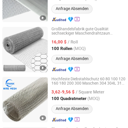
Anfrage Absenden
Großhandelsfabrik gute Qualität
sechseckiger Maschendrahtzaun
Hebei Rochi Metal Products Co., Ltd
Hühnerdraht Hühnerdrahtnetz
/ Roll
Kaninchendrahtnetz
16,00 $
Hebei, China
Seit 2025
(MOQ)
100 Rollen
Anfrage Absenden
Hochfeste Diebstahlschutz 60 80 100 120
160 180 200 300 Maschen 304 304L 316
Hebei Frank Wire Mesh Products Co., Ltd.
316L Edelstahl einfach gewebtes
/ Square Meter
Drahtgewebe in Bau Tür und Fenster
3,62-9,56 $
Diebstahlschutznetze
Hebei, China
Seit 2025
(MOQ)
100 Quadratmeter
Anfrage Absenden