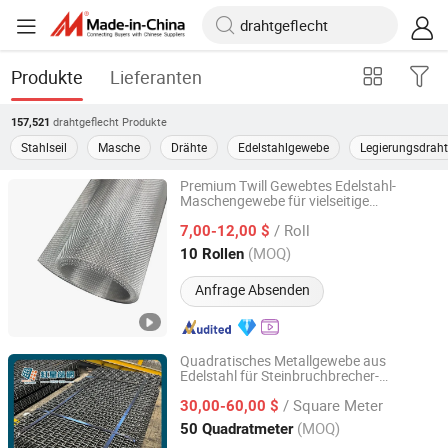
Produkte
Lieferanten
drahtgeflecht
Produkte
157,521
Stahlseil
Masche
Drähte
Edelstahlgewebe
Legierungsdraht
Premium Twill Gewebtes Edelstahl-
Maschengewebe für vielseitige
Anping County Tengde Metal Wire Mesh Products Co., Ltd.
Anwendungen
/ Roll
7,00-12,00 $
Hebei, China
Seit 2025
(MOQ)
10 Rollen
Anfrage Absenden
Quadratisches Metallgewebe aus
Edelstahl für Steinbruchbrecher-
ANPING REDSTAR WIRE MESH MFG CO., LTD
Vibrationssieb
/ Square Meter
30,00-60,00 $
Hebei, China
Seit 2011
(MOQ)
50 Quadratmeter