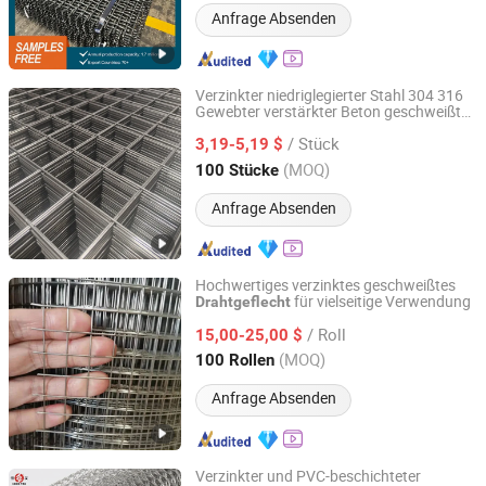
Anfrage Absenden
Verzinkter niedriglegierter Stahl 304 316
Gewebter verstärkter Beton geschweißtes
SHIJIAZHUANG CHARUI TRADE CO.,LTD
Drahtgitterpaneel Edelstahl PVC-
/ Stück
beschichtetes Gitterpaneel Schneiden und
3,19-5,19 $
Biegen für den Bau
Hebei, China
Seit 2025
(MOQ)
100 Stücke
Anfrage Absenden
Hochwertiges verzinktes geschweißtes
für vielseitige Verwendung
Drahtgeflecht
Anping County Tengde Metal Wire Mesh Products Co., Ltd.
/ Roll
15,00-25,00 $
Hebei, China
Seit 2025
(MOQ)
100 Rollen
Anfrage Absenden
Verzinkter und PVC-beschichteter