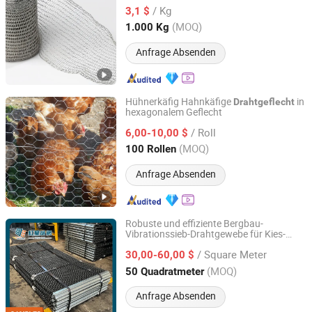
Metallnebelentfernungsgitter
/ Kg
3,1 $
Tianjin, China
Seit 2025
(MOQ)
1.000 Kg
Anfrage Absenden
Hühnerkäfig Hahnkäfige
in
Drahtgeflecht
hexagonalem Geflecht
Tianjin Xinhaohan Building Materials Technology Co., Ltd.
/ Roll
6,00-10,00 $
Tianjin, China
Seit 2025
(MOQ)
100 Rollen
Anfrage Absenden
Robuste und effiziente Bergbau-
Vibrationssieb-Drahtgewebe für Kies-
ANPING REDSTAR WIRE MESH MFG CO., LTD
Sortierung und -Sieben
/ Square Meter
30,00-60,00 $
Hebei, China
Seit 2011
(MOQ)
50 Quadratmeter
Anfrage Absenden