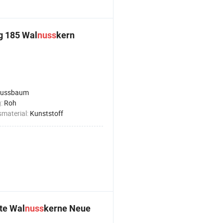
g 185 Wal
nuss
kern
ussbaum
g:
Roh
material:
Kunststoff
te Wal
nuss
kerne Neue