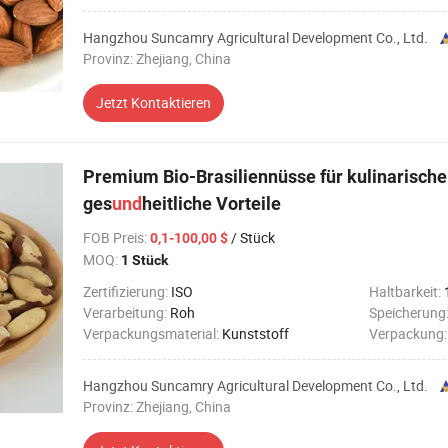
Hangzhou Suncamry Agricultural Development Co., Ltd.
Provinz: Zhejiang, China
Jetzt Kontaktieren
Premium Bio-Brasiliennüsse für kulinarische
ges
und
heitliche Vorteile
FOB Preis
:
/ Stück
0,1-100,00 $
MOQ:
1 Stück
Zertifizierung:
ISO
Haltbarkeit:
Verarbeitung:
Roh
Speicherung
Verpackungsmaterial:
Kunststoff
Verpackung
Hangzhou Suncamry Agricultural Development Co., Ltd.
Provinz: Zhejiang, China