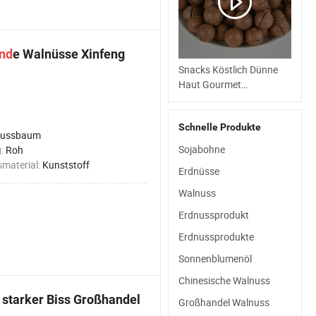
nd
e Walnüsse Xinfeng
Snacks Köstlich Dünne
Haut Gourmet
Gesundheit Mandel
Schnelle Produkte
ussbaum
Sojabohne
g:
Roh
material:
Kunststoff
Erdnüsse
Walnuss
Erdnussprodukt
Erdnussprodukte
Sonnenblumenöl
Chinesische Walnuss
 starker Biss Großhandel
Großhandel Walnuss