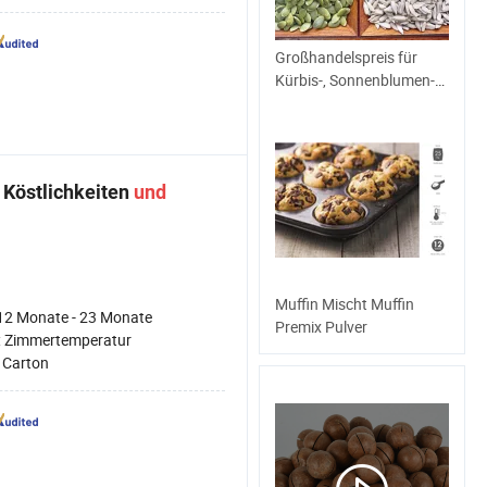
Großhandelspreis für
Kürbis-, Sonnenblumen-
und
Wassermelonensamen
und -kerne
 Köstlichkeiten
und
Muffin Mischt Muffin
12 Monate - 23 Monate
Premix Pulver
:
Zimmertemperatur
:
Carton