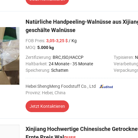
Natürliche Handpeeling-Walnüsse aus Xijian
geschälte Walnüsse
FOB Preis
:
/ Kg
3,05-3,25 $
MOQ:
5.000 kg
Zertifizierung:
BRC,ISO,HACCP
Typisieren:
N
Haltbarkeit:
24 Monate - 35 Monate
Verarbeitun
Speicherung:
Schatten
Verpackungs
Hebei ShengMeng Foodstuff Co., Ltd
Provinz: Hebei, China
Jetzt Kontaktieren
Xinjiang Hochwertige Chinesische Getrockne
Ernte Preis Wal
nuss