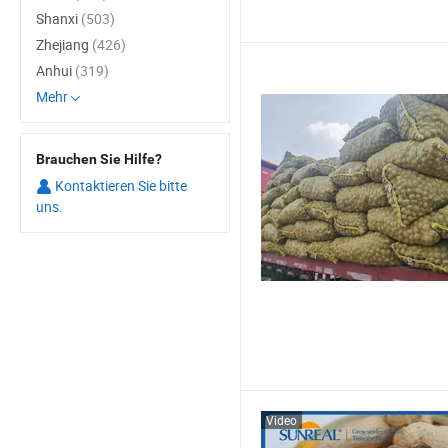
Shanxi
(503)
Zhejiang
(426)
Anhui
(319)
Mehr
Brauchen Sie Hilfe?
Kontaktieren Sie bitte
uns.
Video