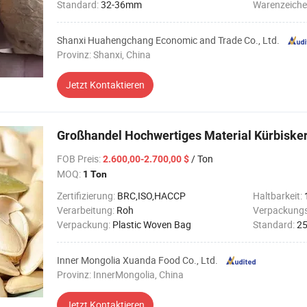
Standard:
32-36mm
Warenzeiche
Shanxi Huahengchang Economic and Trade Co., Ltd.
Provinz: Shanxi, China
Jetzt Kontaktieren
Großhandel Hochwertiges Material Kürbiske
FOB Preis
:
/ Ton
2.600,00-2.700,00 $
MOQ:
1 Ton
Zertifizierung:
BRC,ISO,HACCP
Haltbarkeit:
Verarbeitung:
Roh
Verpackungs
Verpackung:
Plastic Woven Bag
Standard:
2
Inner Mongolia Xuanda Food Co., Ltd.
Provinz: InnerMongolia, China
Jetzt Kontaktieren