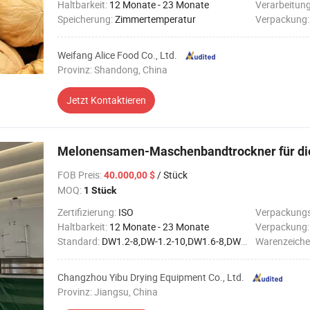
Haltbarkeit:
12 Monate - 23 Monate
Verarbeitun
Speicherung:
Zimmertemperatur
Verpackung
Weifang Alice Food Co., Ltd.
Provinz: Shandong, China
Jetzt Kontaktieren
Melonensamen-Maschenbandtrockner für die
FOB Preis
:
/ Stück
40.000,00 $
MOQ:
1 Stück
Zertifizierung:
ISO
Verpackungs
Haltbarkeit:
12 Monate - 23 Monate
Verpackung
Standard:
DW1.2-8,DW-1.2-10,DW1.6-8,DW-1.6-10,DW-2-8,DW-2-10
Warenzeiche
Changzhou Yibu Drying Equipment Co., Ltd.
Provinz: Jiangsu, China