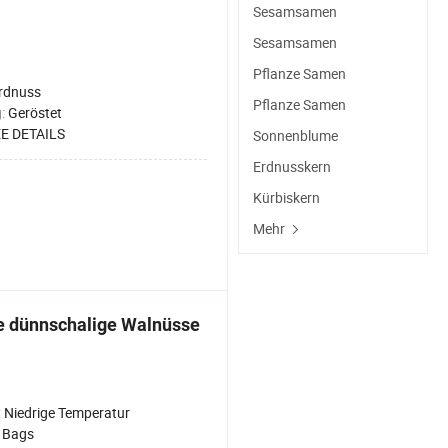
Sesamsamen
Sesamsamen
Pflanze Samen
rdnuss
Pflanze Samen
g:
Geröstet
E DETAILS
Sonnenblume
Erdnusskern
Kürbiskern
Mehr
e dünnschalige Walnüsse
:
Niedrige Temperatur
:
Bags