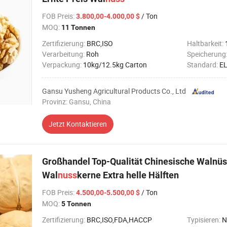
FOB Preis
:
/ Ton
3.800,00-4.000,00 $
MOQ:
11 Tonnen
Zertifizierung:
BRC,ISO
Haltbarkeit:
Verarbeitung:
Roh
Speicherung
Verpackung:
10kg/12.5kg Carton
Standard:
EL
Gansu Yusheng Agricultural Products Co., Ltd
Provinz: Gansu, China
Jetzt Kontaktieren
Großhandel Top-Qualität Chinesische Walnüs
Wal
nuss
kerne Extra helle Hälften
FOB Preis
:
/ Ton
4.500,00-5.500,00 $
MOQ:
5 Tonnen
Zertifizierung:
BRC,ISO,FDA,HACCP
Typisieren:
N