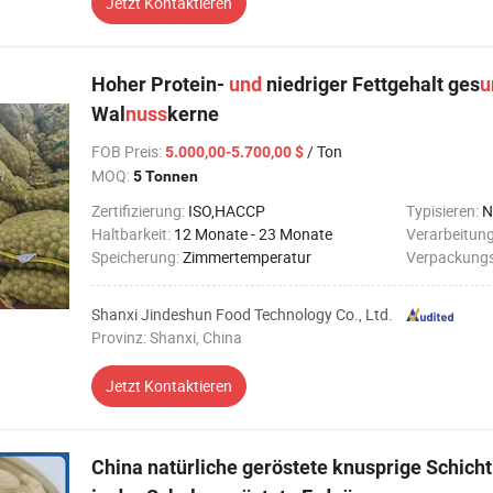
Jetzt Kontaktieren
Hoher Protein-
und
niedriger Fettgehalt ges
u
Wal
nuss
kerne
FOB Preis
:
/ Ton
5.000,00-5.700,00 $
MOQ:
5 Tonnen
Zertifizierung:
ISO,HACCP
Typisieren:
N
Haltbarkeit:
12 Monate - 23 Monate
Verarbeitun
Speicherung:
Zimmertemperatur
Verpackungs
Shanxi Jindeshun Food Technology Co., Ltd.
Provinz: Shanxi, China
Jetzt Kontaktieren
China natürliche geröstete knusprige Schicht