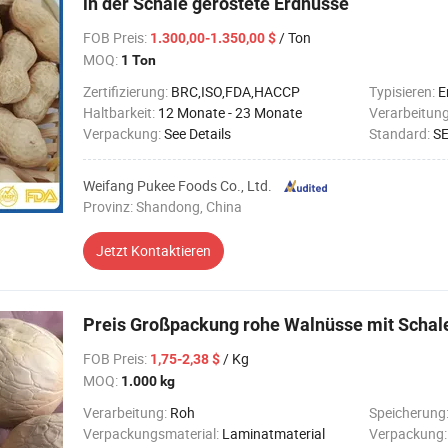
in der Schale geröstete Erdnüsse
FOB Preis
:
/ Ton
1.300,00-1.350,00 $
MOQ:
1 Ton
Zertifizierung:
BRC,ISO,FDA,HACCP
Typisieren:
E
Haltbarkeit:
12 Monate - 23 Monate
Verarbeitun
Verpackung:
See Details
Standard:
SE
Weifang Pukee Foods Co., Ltd.
Provinz: Shandong, China
Jetzt Kontaktieren
Preis Großpackung rohe Walnüsse mit Schal
FOB Preis
:
/ Kg
1,75-2,38 $
MOQ:
1.000 kg
Verarbeitung:
Roh
Speicherung
Verpackungsmaterial:
Laminatmaterial
Verpackung