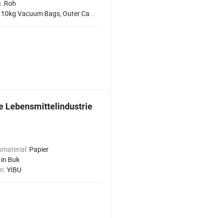
g:
Roh
:
10kg Vacuum Bags, Outer Carton
 Lebensmittelindustrie
material:
Papier
:
in Buk
n:
YIBU