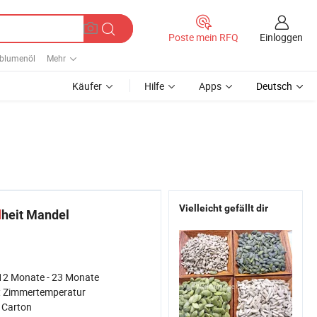
Einloggen
Poste mein RFQ
blumenöl
Mehr
Käufer
Hilfe
Apps
Deutsch
Vielleicht gefällt dir
d
heit Mandel
12 Monate - 23 Monate
:
Zimmertemperatur
:
Carton