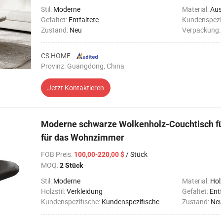
Stil:
Moderne
Material:
Aus
Gefaltet:
Entfaltete
Kundenspezi
Zustand:
Neu
Verpackung
CS HOME
Provinz: Guangdong, China
Jetzt Kontaktieren
Moderne schwarze Wolkenholz-Couchtisch fü
für das Wohnzimmer
FOB Preis
:
/ Stück
100,00-220,00 $
MOQ:
2 Stück
Stil:
Moderne
Material:
Hol
Holzstil:
Verkleidung
Gefaltet:
Ent
Kundenspezifische:
Kundenspezifische
Zustand:
Ne