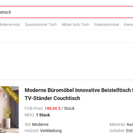
oderne Holz
Quadratischer Tisch
Möbel Sofa Tisch
Edelstahlmöbel
Klein
Moderne Büromöbel Innovative Beistelltisch
TV-Ständer Couchtisch
FOB Preis
:
/ Stück
188,00 $
MOQ:
1 Stück
Stil:
Moderne
Material:
Aus
Holzstil:
Verkleidung
Gefaltet:
Ent