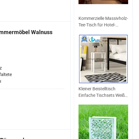
Kommerzielle Massivholz-
Tee-Tisch für Hotel-
Schlafzimmer-Möbel
zimmermöbel Walnuss
z
faltete
u
Kleiner Beistelltisch
Einfache Tischsets Weiße
Farbe Tisch