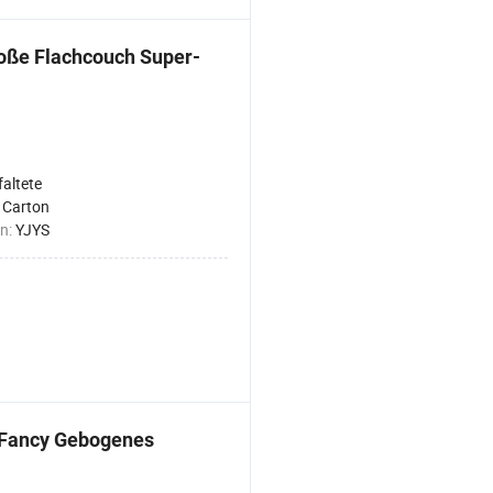
ße Flachcouch Super-
faltete
:
Carton
n:
YJYS
 Fancy Gebogenes