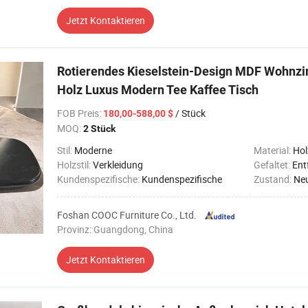
Jetzt Kontaktieren
Rotierendes Kieselstein-Design MDF Wohn
Holz Luxus Modern Tee Kaffee Tisch
FOB Preis
:
/ Stück
180,00-588,00 $
MOQ:
2 Stück
Stil:
Moderne
Material:
Hol
Holzstil:
Verkleidung
Gefaltet:
Ent
Kundenspezifische:
Kundenspezifische
Zustand:
Ne
Foshan COOC Furniture Co., Ltd.
Provinz: Guangdong, China
Jetzt Kontaktieren