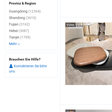
Provinz & Region
Guangdong
(12364)
Shandong
(3610)
Fujian
(3162)
Video
Hebei
(3087)
Tianjin
(1799)
Mehr
Brauchen Sie Hilfe?
Kontaktieren Sie bitte
uns.
Video