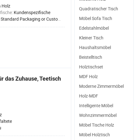
 Holz
Quadratischer Tisch
fische:
Kundenspezifische
Möbel Sofa Tisch
:
Standard Packaging or Customized
Edelstahlmöbel
Kleiner Tisch
Haushaltsmöbel
Beistelltisch
Holztischset
MDF Holz
r das Zuhause, Teetisch
Moderne Zimmermöbel
Holz-MDF
Intelligente Möbel
z
Wohnzimmermöbel
faltete
Möbel Tische Holz
u
Möbel Holztisch