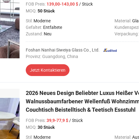
FOB Preis
:
/ Stück
139,00-143,00 $
MOQ:
50 Stück
Stil:
Moderne
Material:
Gla
Gefaltet:
Entfaltete
Kundenspezi
Zustand:
Neu
Verpackung
Foshan Nanhai Siweiya Glass Co., Ltd.
Provinz: Guangdong, China
Jetzt Kontaktieren
2026 Neues Design Beliebter Luxus Heißer 
Walnussbaumfarbener Wellenfuß Wohnzimme
Couchtisch Beistelltisch & Teetisch Essstuhl
FOB Preis
:
/ Stück
39,9-77,9 $
MOQ:
30 Stück
Stil:
Moderne
Material:
Aus