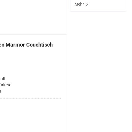
Mehr
en Marmor Couchtisch
all
faltete
u