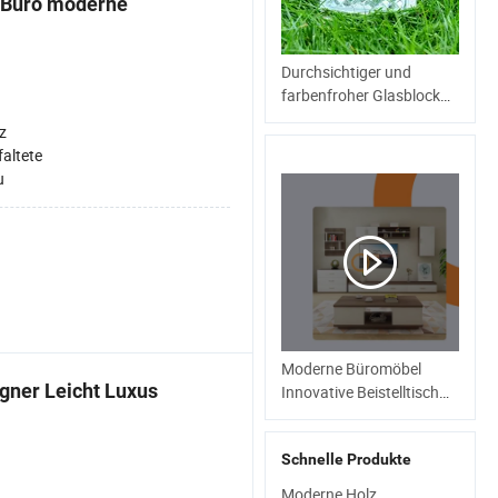
 Büro moderne
Durchsichtiger und
farbenfroher Glasblock
für Tagungsraum und
z
Badezimmer Trennwand
faltete
190*190*85
u
Moderne Büromöbel
gner Leicht Luxus
Innovative Beistelltisch
Holzteetisch Moderner
TV-Ständer Couchtisch
Schnelle Produkte
Moderne Holz