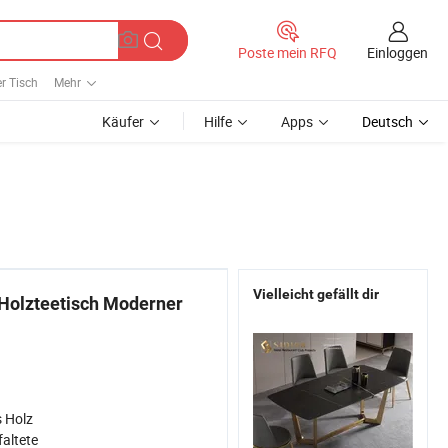
Einloggen
Poste mein RFQ
er Tisch
Mehr
Käufer
Hilfe
Apps
Deutsch
Vielleicht gefällt dir
 Holzteetisch Moderner
 Holz
faltete