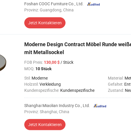
Foshan COOC Furniture Co., Ltd.
Provinz: Guangdong, China
Jetzt Kontaktieren
Moderne Design Contract Möbel Runde weiß
mit Metallsockel
FOB Preis
:
/ Stück
130,00 $
MOQ:
10 Stück
Stil:
Moderne
Material:
Met
Holzstil:
Verkleidung
Gefaltet:
Ent
Kundenspezifische:
Kundenspezifische
Zustand:
Ne
Shanghai Miaolian Industry Co., Ltd.
Provinz: Shanghai, China
Jetzt Kontaktieren