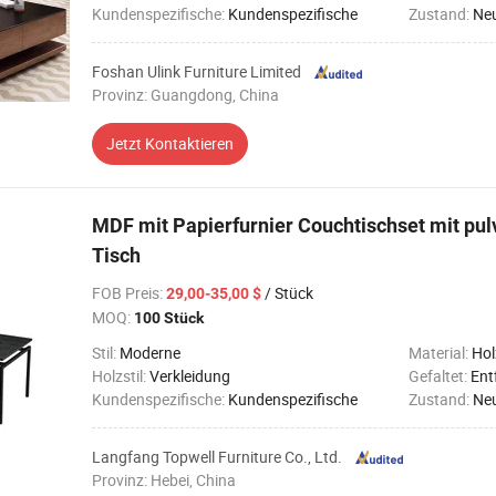
Kundenspezifische:
Kundenspezifische
Zustand:
Ne
Foshan Ulink Furniture Limited
Provinz: Guangdong, China
Jetzt Kontaktieren
MDF mit Papierfurnier Couchtischset mit pu
Tisch
FOB Preis
:
/ Stück
29,00-35,00 $
MOQ:
100 Stück
Stil:
Moderne
Material:
Hol
Holzstil:
Verkleidung
Gefaltet:
Ent
Kundenspezifische:
Kundenspezifische
Zustand:
Ne
Langfang Topwell Furniture Co., Ltd.
Provinz: Hebei, China