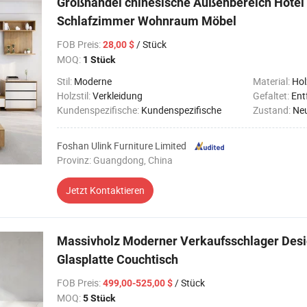
Großhandel chinesische Außenbereich Hotel
Schlafzimmer Wohnraum Möbel
FOB Preis
:
/ Stück
28,00 $
MOQ:
1 Stück
Stil:
Moderne
Material:
Hol
Holzstil:
Verkleidung
Gefaltet:
Ent
Kundenspezifische:
Kundenspezifische
Zustand:
Ne
Foshan Ulink Furniture Limited
Provinz: Guangdong, China
Jetzt Kontaktieren
Massivholz Moderner Verkaufsschlager Desi
Glasplatte Couchtisch
FOB Preis
:
/ Stück
499,00-525,00 $
MOQ:
5 Stück