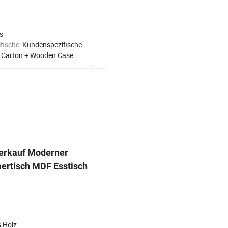
s
fische:
Kundenspezifische
:
Carton + Wooden Case
Verkauf Moderner
rtisch MDF Esstisch
 Holz