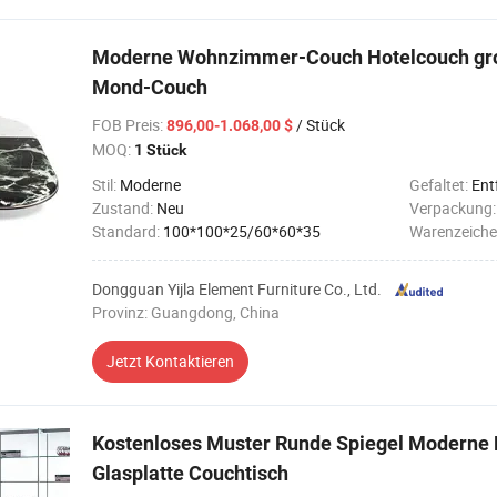
Moderne Wohnzimmer-Couch Hotelcouch gro
Mond-Couch
FOB Preis
:
/ Stück
896,00-1.068,00 $
MOQ:
1 Stück
Stil:
Moderne
Gefaltet:
Ent
Zustand:
Neu
Verpackung
Standard:
100*100*25/60*60*35
Warenzeiche
Dongguan Yijla Element Furniture Co., Ltd.
Provinz: Guangdong, China
Jetzt Kontaktieren
Kostenloses Muster Runde Spiegel Moderne
Glasplatte Couchtisch