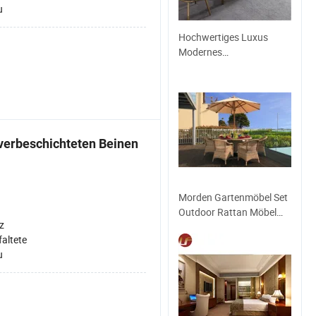
u
Hochwertiges Luxus
Modernes
Marmorrestaurant Mit
Metalldesign Wohn-
Esszimmer
lverbeschichteten Beinen
Morden Gartenmöbel Set
Outdoor Rattan Möbel
z
Essgruppe Hotel
faltete
Aluminium Tisch & Stuhl
u
Sets Patio Essmöbel