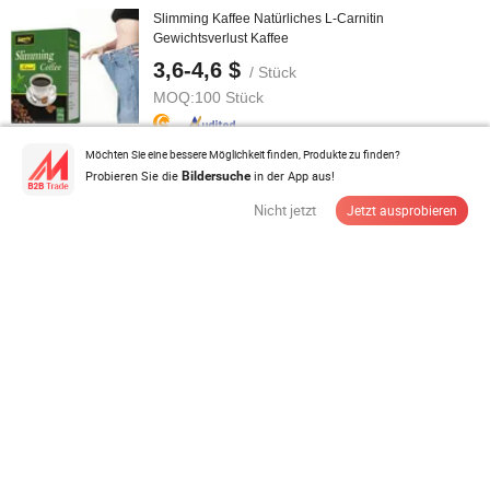
Slimming Kaffee Natürliches L-Carnitin
Gewichtsverlust Kaffee
3,6-4,6 $
/ Stück
MOQ:
100 Stück
Möchten Sie eine bessere Möglichkeit finden, Produkte zu finden?
Anbieter Lieferant
Probieren Sie die
in der App aus!
Bildersuche
Nicht jetzt
Jetzt ausprobieren
Hautaufhellungsinjektionen Glutax 2400mg Glutathion
mit Vitamin C
60,00-85,00 $
/ BOX
MOQ:
1 BOX
Anbieter Lieferant
Peptide zum besten Preis unterstützen die
Hautgesundheit und wirken gegen das ...
5,00-20,00 $
/ Box