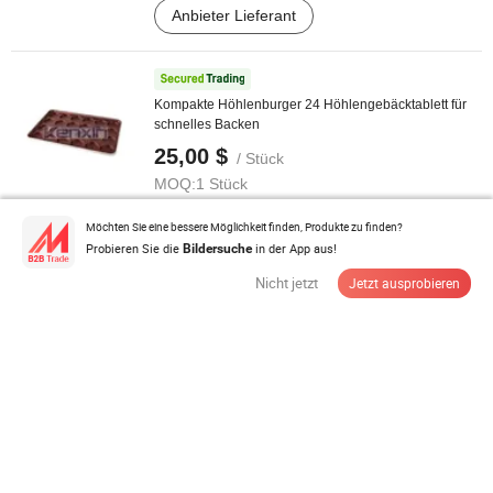
Anbieter Lieferant
Kompakte Höhlenburger 24 Höhlengebäcktablett für
schnelles Backen
25,00 $
/ Stück
MOQ:
1 Stück
Möchten Sie eine bessere Möglichkeit finden, Produkte zu finden?
Anbieter Lieferant
Probieren Sie die
in der App aus!
Bildersuche
Nicht jetzt
Jetzt ausprobieren
Titan-Schneidebretter ungiftig doppelseitiges
lebensmittelechtes Schneidebrett
7,9-9,9 $
/ Stück
MOQ:
500 Stück
Anbieter Lieferant