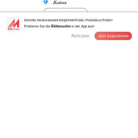
Anbieter Lieferant
Möchten Sie eine bessere Möglichkeit finden, Produkte zu finden?
Probieren Sie die
in der App aus!
Bildersuche
Solar-Vakuumröhrenkollektor mit horizontal montierten
Nicht jetzt
Jetzt ausprobieren
50 Röhren
49,00-300,00 $
/ Stück
MOQ:
1 Stück
Anbieter Lieferant
Wasserheizer Poolkollektoren Sunrain thermische
thermodynamische Paneele ...
275,00-283,46 $
/ Stück
MOQ:
1 Stück
Anbieter Lieferant