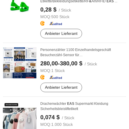
Etikette/Bekleidungsetikette/RF
&
Am/RFID
EAS
...
0,28 $
/ Stück
MOQ:
500 Stück
Anbieter Lieferant
Personenzähler 1100 Einzelhandelsgeschäft
Besucherzähl-Sensor für
Eingangsverkehrsüberwachung
280,00-380,00 $
/ Stück
MOQ:
1 Stück
Anbieter Lieferant
Drachenwächter
EAS
Supermarkt Kleidung
Sicherheitsbleistiftetikett
0,074 $
/ Stück
MOQ:
1.000 Stück