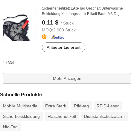
Sicherheitsetikett
EAS
-Tag Geschäft Unterwäsche
Bekleidung Kleidungsstück Etikett
Eas
e-M3 Tag
0,11 $
/ Stück
MOQ:
2.000 Stück
Anbieter Lieferant
1
/
334
Mehr Anzeigen
Schnelle Produkte
Mobile Multimedia
Extra Stark
Rfid-tag
RFID-Leser
Sicherheitskleidung
Flaschenetikett
Diebstahlschutzalarm
Nfc-Tag