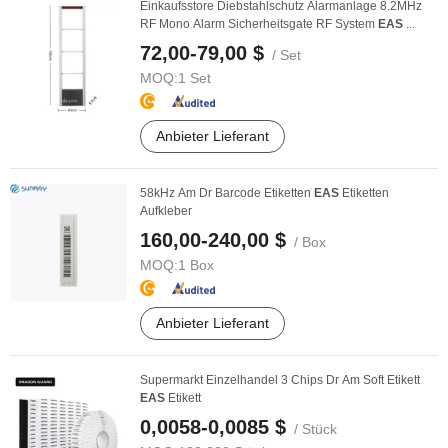
Einkaufsstore Diebstahlschutz Alarmanlage 8.2MHz
RF Mono Alarm Sicherheitsgate RF System
EAS
...
72,00-79,00 $
/ Set
MOQ:
1 Set
Anbieter Lieferant
58kHz Am Dr Barcode Etiketten
EAS
Etiketten
Aufkleber
160,00-240,00 $
/ Box
MOQ:
1 Box
Anbieter Lieferant
Supermarkt Einzelhandel 3 Chips Dr Am Soft Etikett
EAS
Etikett
0,0058-0,0085 $
/ Stück