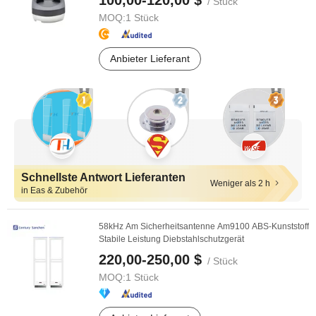
100,00-120,00 $
/ Stück
MOQ:
1 Stück
Anbieter Lieferant
Schnellste Antwort Lieferanten
Weniger als 2 h
in Eas & Zubehör
58kHz Am Sicherheitsantenne Am9100 ABS-Kunststoff
Stabile Leistung Diebstahlschutzgerät
220,00-250,00 $
/ Stück
MOQ:
1 Stück