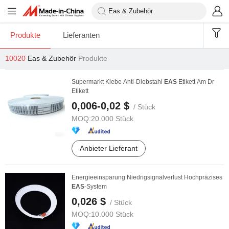
Produkte
Lieferanten
10020
Eas & Zubehör
Produkte
Supermarkt Klebe Anti-Diebstahl
EAS
Etikett Am Dr
Etikett
0,006-0,02 $
/ Stück
MOQ:
20.000 Stück
Anbieter Lieferant
Energieeinsparung Niedrigsignalverlust Hochpräzises
EAS
-System
0,026 $
/ Stück
MOQ:
10.000 Stück