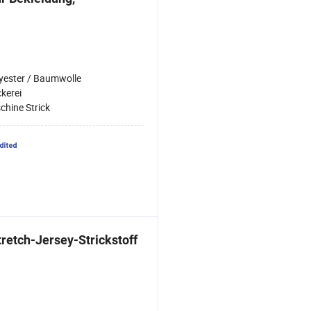
yester / Baumwolle
ckerei
chine Strick
tretch-Jersey-Strickstoff