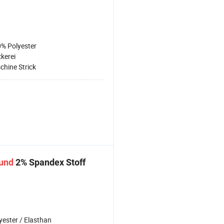
% Polyester
ckerei
chine Strick
und
2% Spandex Stoff
yester / Elasthan