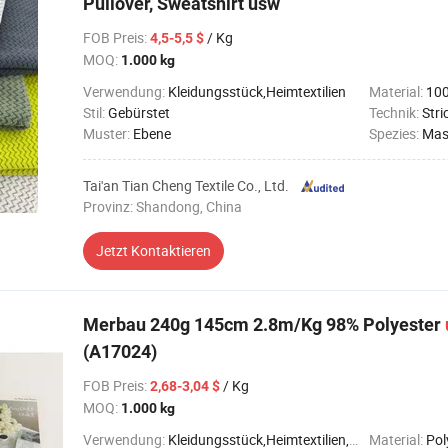
Pullover, Sweatshirt usw
FOB Preis
:
/ Kg
4,5-5,5 $
MOQ:
1.000 kg
Verwendung:
Kleidungsstück,Heimtextilien
Material:
100
Stil:
Gebürstet
Technik:
Stri
Muster:
Ebene
Spezies:
Mas
Tai'an Tian Cheng Textile Co., Ltd.
Provinz: Shandong, China
Jetzt Kontaktieren
Merbau 240g 145cm 2.8m/Kg 98% Polyester
(A17024)
FOB Preis
:
/ Kg
2,68-3,04 $
MOQ:
1.000 kg
Verwendung:
Kleidungsstück,Heimtextilien,Dekoration
Material:
Pol