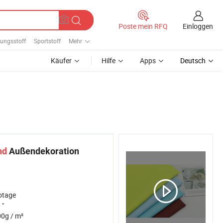
Einloggen
Poste mein RFQ
dungsstoff
Sportstoff
Mehr
Käufer
Hilfe
Apps
Deutsch
nd
Außendekoration
otage
 "
0g / m²