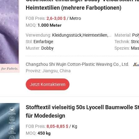
Heimtextilien (mehrere Farboptionen)
FOB Preis
:
/ Metro
2,6-3,00 $
MOQ:
1.000 Meter
Verwendung:
Kleidungsstück,Heimtextilien,Dekoration
Material:
Pol
Stil:
Einfarbige
Technik:
Stri
Muster:
Dobby
Spezies:
Mas
Changzhou Shi Wujin Cotton-Plastic Weaving Co., Ltd.
Provinz: Jiangsu, China
Jetzt Kontaktieren
Stofftextil vielseitig 50s Lyocell Baumwolle S
für Modedesign
FOB Preis
:
/ Kg
8,05-8,85 $
MOQ:
450 kg