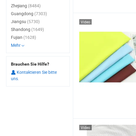
Zhejiang
(8484)
Guangdong
(7303)
Jiangsu
(5730)
Video
Shandong
(1649)
Fujian
(1628)
Mehr
Brauchen Sie Hilfe?
Kontaktieren Sie bitte
uns.
Video