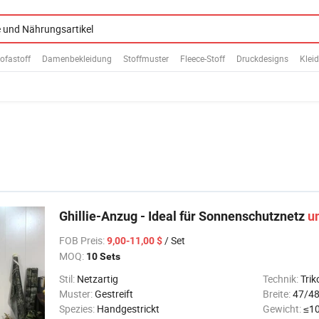
ofastoff
Damenbekleidung
Stoffmuster
Fleece-Stoff
Druckdesigns
Klei
Ghillie-Anzug - Ideal für Sonnenschutznetz
u
FOB Preis
:
/ Set
9,00-11,00 $
MOQ:
10 Sets
Stil:
Netzartig
Technik:
Trik
Muster:
Gestreift
Breite:
47/48
Spezies:
Handgestrickt
Gewicht:
≤10