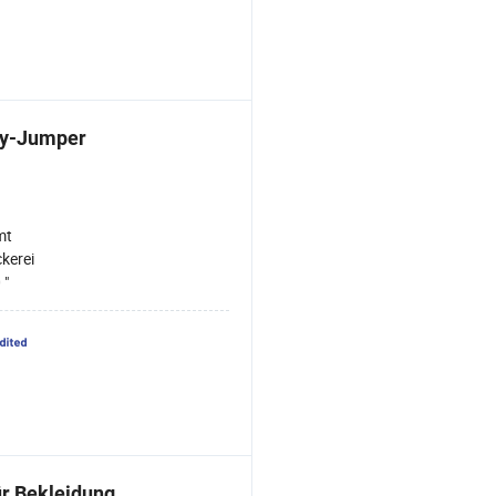
by-Jumper
mt
ckerei
 "
ür Bekleidung,