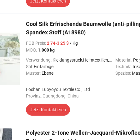
Jetzt Kontaktieren
Cool Silk Erfrischende Baumwolle (anti-pilli
Spandex Stoff (A18980)
FOB Preis
:
/ Kg
2,74-3,25 $
MOQ:
1.000 kg
Verwendung:
Kleidungsstück,Heimtextilien,Dekoration
Material:
Pol
Stil:
Einfarbige
Technik:
Trik
Muster:
Ebene
Spezies:
Mas
Foshan Luoyoyou Textile Co., Ltd
Provinz: Guangdong, China
Jetzt Kontaktieren
Polyester 2-Tone Wellen-Jacquard-Mikroflee