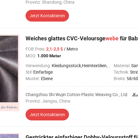
Provinz: Shandong, China
Jetzt Kontaktieren
Weiches glattes CVC-Veloursge
webe
für Ba
FOB Preis
:
/ Metro
2,1-2,5 $
MOQ:
1.000 Meter
Verwendung:
Kleidungsstück,Heimtextilien,Dekoration
Material:
Sa
Stil:
Einfarbige
Technik:
Stri
Muster:
Ebene
Breite:
58/60
Changzhou Shi Wujin Cotton-Plastic Weaving Co., Ltd.
Provinz: Jiangsu, China
Jetzt Kontaktieren
Gestrickter einfarbiger Dobby-Veloursstoff f