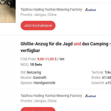
Taizhou Hailing Yunhai Weaving Factory
Provinz: Jiangsu, China
Jetzt Kontaktieren
Ghillie-Anzug für die Jagd
und
das Camping -
verfügbar
FOB Preis
:
/ Set
9,00-11,00 $
MOQ:
10 Sets
Stil:
Netzartig
Technik:
Trik
Muster:
Gestreift
Breite:
47/48
Spezies:
Handgestrickt
Gewicht:
≤10
Taizhou Hailing Yunhai Weaving Factory
Provinz: Jiangsu, China