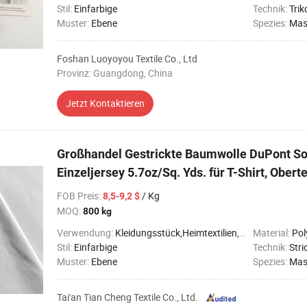
Stil:
Einfarbige
Technik:
Trik
Muster:
Ebene
Spezies:
Mas
Foshan Luoyoyou Textile Co., Ltd
Provinz: Guangdong, China
Jetzt Kontaktieren
Großhandel Gestrickte Baumwolle DuPont So
Einzeljersey 5.7oz/Sq. Yds. für T-Shirt, Obert
FOB Preis
:
/ Kg
8,5-9,2 $
MOQ:
800 kg
Verwendung:
Kleidungsstück,Heimtextilien,Dekoration
Material:
Pol
Stil:
Einfarbige
Technik:
Stri
Muster:
Ebene
Spezies:
Mas
Tai'an Tian Cheng Textile Co., Ltd.