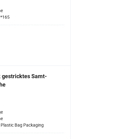
ne
3*165
 gestricktes Samt-
che
ge
ne
:
Plastic Bag Packaging