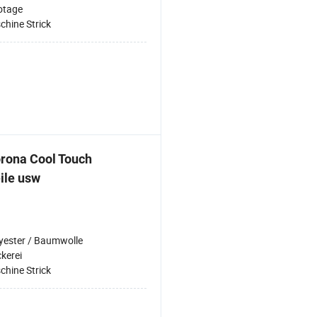
otage
chine Strick
rona Cool Touch
eile usw
yester / Baumwolle
ckerei
chine Strick