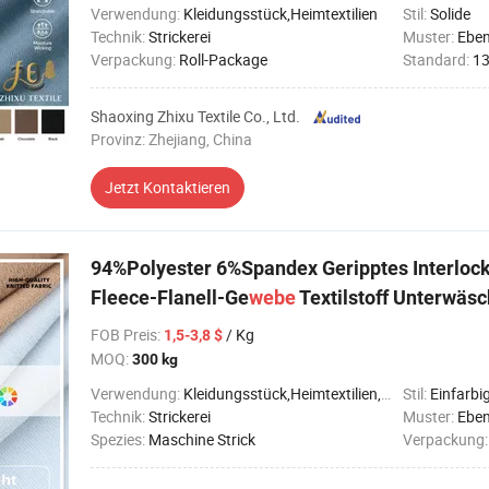
Verwendung:
Kleidungsstück,Heimtextilien
Stil:
Solide
Technik:
Strickerei
Muster:
Ebe
Verpackung:
Roll-Package
Standard:
1
Shaoxing Zhixu Textile Co., Ltd.
Provinz: Zhejiang, China
Jetzt Kontaktieren
94%Polyester 6%Spandex Geripptes Interlock
Fleece-Flanell-Ge
webe
Textilstoff Unterwäs
FOB Preis
:
/ Kg
1,5-3,8 $
MOQ:
300 kg
Verwendung:
Kleidungsstück,Heimtextilien,Dekoration
Stil:
Einfarbi
Technik:
Strickerei
Muster:
Ebe
Spezies:
Maschine Strick
Verpackung