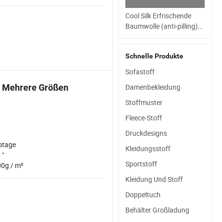
Cool Silk Erfrischende
Baumwolle (anti-pilling)
92% Polyester 8%
Spandex Stoff (A18980)
Schnelle Produkte
Sofastoff
 Mehrere Größen
Damenbekleidung
Stoffmuster
Fleece-Stoff
Druckdesigns
otage
Kleidungsstoff
 "
Sportstoff
0g / m²
Kleidung Und Stoff
Doppeltuch
Behälter Großladung