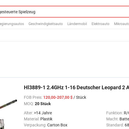
egierungsautos
Geschwindigkeitsauto
Ländermobil
Elektroauto
Mikroaut
Hl3889-1 2.4GHz 1-16 Deutscher Leopard 2 A
FOB Preis
:
/ Stück
120,00-207,00 $
MOQ:
20 Stück
Alter:
>14 Jahre
Funktion:
R/
Material:
Plastik
Macht:
Batte
Verpackung:
Carton Box
Standard:
68