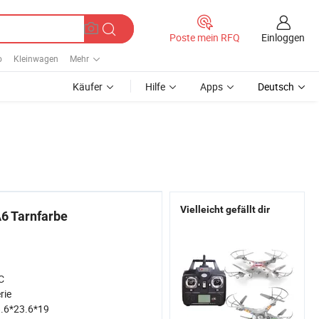
Einloggen
Poste mein RFQ
o
Kleinwagen
Mehr
Käufer
Hilfe
Apps
Deutsch
Vielleicht gefällt dir
6 Tarnfarbe
C
rie
.6*23.6*19