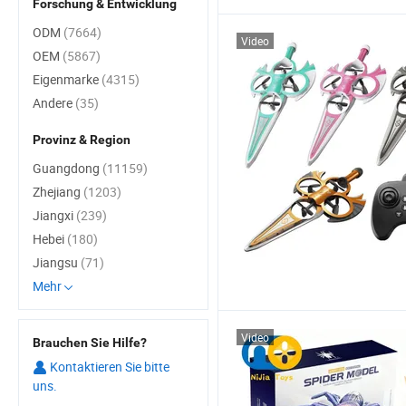
Forschung & Entwicklung
ODM
(7664)
Video
OEM
(5867)
Eigenmarke
(4315)
Andere
(35)
Provinz & Region
Guangdong
(11159)
Zhejiang
(1203)
Jiangxi
(239)
Hebei
(180)
Jiangsu
(71)
Mehr
Video
Brauchen Sie Hilfe?
Kontaktieren Sie bitte
uns.