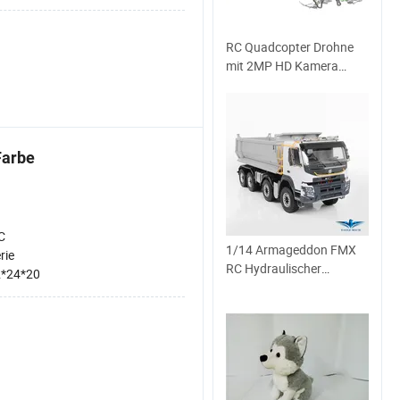
RC Quadcopter Drohne
mit 2MP HD Kamera
unbenotete Version
Farbe
C
1/14 Armageddon FMX
rie
RC Hydraulischer
*24*20
Muldenkipper 8X8