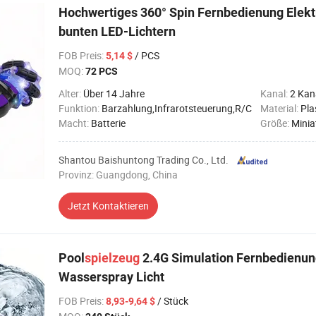
Hochwertiges 360° Spin Fernbedienung Elek
bunten LED-Lichtern
FOB Preis
:
/ PCS
5,14 $
MOQ:
72 PCS
Alter:
Über 14 Jahre
Kanal:
2 Kan
Funktion:
Barzahlung,Infrarotsteuerung,R/C
Material:
Pla
Macht:
Batterie
Größe:
Minia
Shantou Baishuntong Trading Co., Ltd.
Provinz: Guangdong, China
Jetzt Kontaktieren
Pool
spielzeug
2.4G Simulation Fernbedienu
Wasserspray Licht
FOB Preis
:
/ Stück
8,93-9,64 $