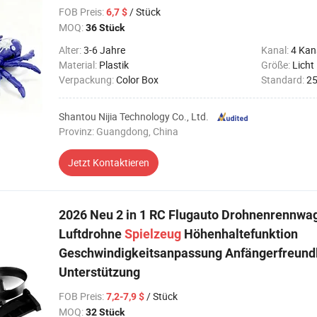
FOB Preis
:
/ Stück
6,7 $
MOQ:
36 Stück
Alter:
3-6 Jahre
Kanal:
4 Kan
Material:
Plastik
Größe:
Licht
Verpackung:
Color Box
Standard:
2
Shantou Nijia Technology Co., Ltd.
Provinz: Guangdong, China
Jetzt Kontaktieren
2026 Neu 2 in 1 RC Flugauto Drohnenrennwa
Luftdrohne
Spielzeug
Höhenhaltefunktion
Geschwindigkeitsanpassung Anfängerfreund
Unterstützung
FOB Preis
:
/ Stück
7,2-7,9 $
MOQ:
32 Stück