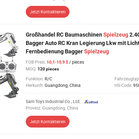
Jetzt Kontaktieren
Großhandel RC Baumaschinen
Spielzeug
2.4G
Bagger Auto RC Kran Legierung Lkw mit Lich
Fernbedienung Bagger
Spielzeug
FOB Preis
:
/ pieces
10,1-10,9 $
MOQ:
120 pieces
Funktion:
R/C
Fahrzeugtyp
Herkunft:
Guangdong, China
HS-Code:
95
Sam Toys Industrial Co., Ltd.
Provinz: Guangdong, China
Jetzt Kontaktieren