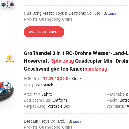
Hua Dong Plastic Toys & Electronic Co., Ltd
Provinz: Guangdong, China
Jetzt Kontaktieren
Großhandel 3 in 1 RC-Drohne Wasser-Land-L
Hovercraft-
Spielzeug
Quadcopter Mini-Drohn
Geschwindigkeiten Kinder
spielzeug
FOB Preis
:
/ Stück
11,29-13,39 $
MOQ:
120 Stück
Alter:
>14 Jahre
Material:
Pla
Betriebsradius::
Entfernt
Macht:
Batte
Verpackung:
Portable Box
Standard:
1
Best Link Toys Co., Ltd.
Provinz: Guangdong, China