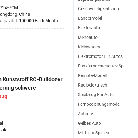
7*24*7CM
Geschwindigkeitsauto
angdong, China
Ländermobil
kapazität:
100000 Each Month
Elektroauto
Mikroauto
Kleinwagen
Elektromotor Für Autos
Funkferngesteuertes Spielzeugauto
Remote-Modell
 Kunststoff RC-Bulldozer
Radioelektrisch
erung schwere
Spielzeug Für Auto
eug
Fernbedienungsmodell
Autogas
al
Gelbes Auto
stik
Mit Licht Spielen