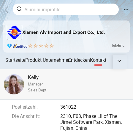
Xiamen Alv Import and Export Co., Ltd.
Mehr
Startseite
Produkt
Unternehmen
Entdecken
Kontakt
Kelly
Manager
Sales Dept.
Postleitzahl:
361022
Die Anschrift:
2310, F03, Phase Lll of The
Jimei Software Park, Xiamen,
Fujian, China