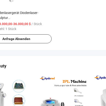
enlasergerät Diodenlaser-
ulptur
inrichtungsmaschine für den
/ Stück
8.000,00-36.000,00 $
ehl:
1 Stück
Anfrage Absenden
auty