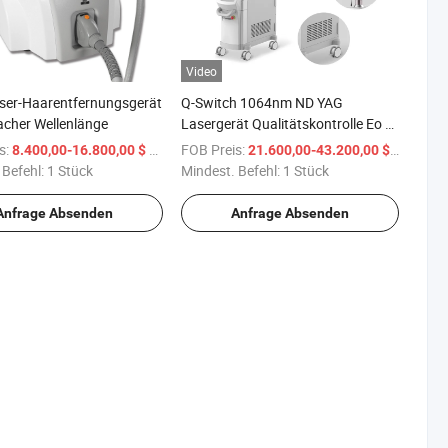
Video
ser-Haarentfernungsgerät
Q-Switch 1064nm ND YAG
facher Wellenlänge
Lasergerät Qualitätskontrolle Eo Q
Switch ND YAG Laser
s:
/ Stück
FOB Preis:
/ Stück
8.400,00-16.800,00 $
21.600,00-43.200,00 $
Tattooentfernung
 Befehl:
1 Stück
Mindest. Befehl:
1 Stück
Anfrage Absenden
Anfrage Absenden