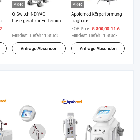
Video
Video
Q-Switch ND YAG
Apolomed Körperformung
er-
Lasergerät zur Entfernung
tragbare
von Pigmenten und
Ultraschalltherapie Hifu
/ Stück
FOB Preis:
/ 
 $
5.800,00-11.600,00 $
nm
Tattoos Q-Switch ND YAG
Maschine HS-510
Mindest. Befehl:
1 Stück
Mindest. Befehl:
1 Stück
Lasermaschine
Anfrage Absenden
Anfrage Absenden