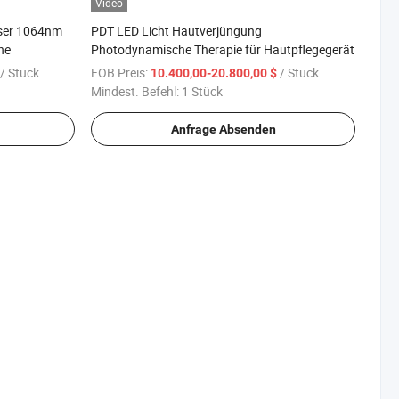
Video
ser 1064nm
PDT LED Licht Hautverjüngung
ne
Photodynamische Therapie für Hautpflegegerät
/ Stück
FOB Preis:
/ Stück
10.400,00-20.800,00 $
Mindest. Befehl:
1 Stück
Anfrage Absenden