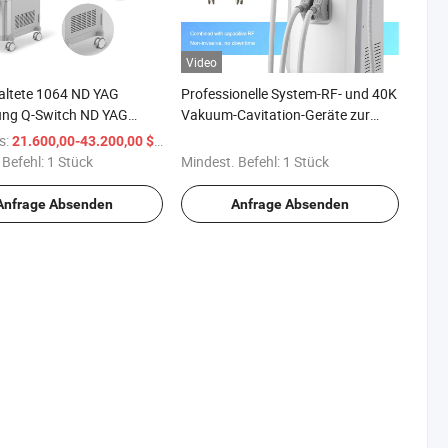
Video
altete 1064 ND YAG
Professionelle System-RF- und 40K
ung Q-Switch ND YAG
Vakuum-Cavitation-Geräte zur
ät in
Körperstraffung
s:
/ Stück
21.600,00-43.200,00 $
avurmaschinen
 Befehl:
1 Stück
Mindest. Befehl:
1 Stück
Anfrage Absenden
Anfrage Absenden