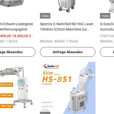
Video
Video
m Erbium-Lasergerät
Spectra Q Switched ND YAG Laser
Q-Gesch
nentfernungsgerät
1064nm 532nm Maschine zur
Ausrüst
Tätowierungsentfernung
Laserger
/ Stück
FOB Prei
.400,00-18.800,00 $
Lasergr
ehl:
1 Stück
Mindest. Befehl:
1 Stück
Mindest.
rage Absenden
Anfrage Absenden