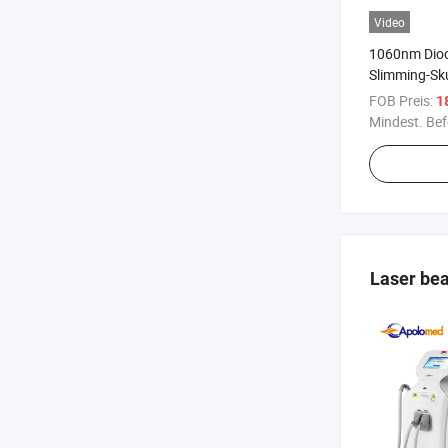
Video
1060nm Diod
Slimming-Sk
Schönheitse
FOB Preis:
1
Körper
Mindest. Bef
Laser be