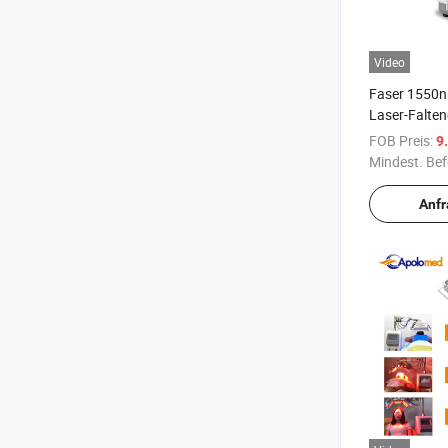
Video
Faser 1550n
Laser-Falte
FOB Preis:
9
Mindest. Bef
Anf