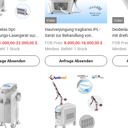
Video
Video
etes Opt-
Hautverjüngung tragbares IPL-
Diodenla
ungs-Lasergerät sucht
Gerät zur Behandlung von
mit drei
Sonnenschäden Schönheit
/ Stück
FOB Preis:
/ Stück
FOB Prei
1.000,00-22.000,00 $
8.000,00-16.000,00 $
Maschine
ehl:
1 Stück
Mindest. Befehl:
1 Stück
Mindest.
rage Absenden
Anfrage Absenden