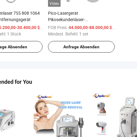
Video
nlaser 755 808 1064
Pico-Lasergerät
ntfernungsgerät
Pikosekundenlaser-
Tattooentfernung 1064/532nm
/ Stück
FOB Preis:
/ set
5.200,00-30.400,00 $
44.000,00-88.000,00 $
Maschine
ehl:
1 Stück
Mindest. Befehl:
1 set
rage Absenden
Anfrage Absenden
ded for You