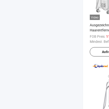
Video
Ausgezeichn
Haarentfern
Distributor
FOB Preis:
1
Mindest. Bef
Anf