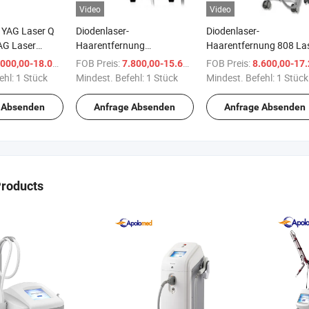
Video
Video
 YAG Laser Q
Diodenlaser-
Diodenlaser-
AG Laser
Haarentfernung
Haarentfernung 808 Las
rnungsmaschine
Medizinisch Beliebt
Haarentfernung 808nm
FOB Preis:
/ Stück
FOB Preis:
/ Stück
000,00-18.000,00 $
7.800,00-15.600,00 $
8.600,00-17.200,00
Leistungsstark
Schönheitstechnik 808
ehl:
1 Stück
Mindest. Befehl:
1 Stück
Mindest. Befehl:
1 Stück
Deutschland Emitter
Diodenlaser-
Dreifachwelle 755 808
Haarentfernergerät
 Absenden
Anfrage Absenden
Anfrage Absenden
1064 Diodenlaser
Products