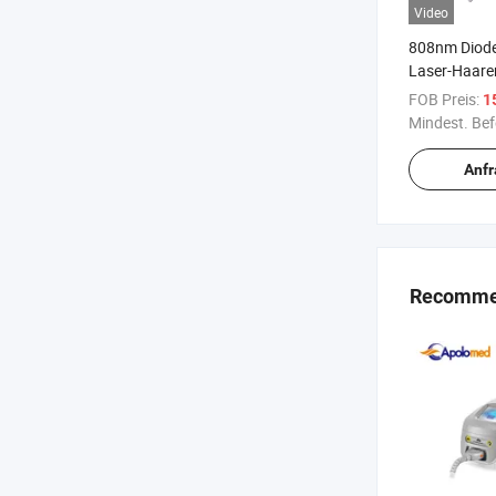
Video
808nm Diode
Laser-Haare
FOB Preis:
1
Mindest. Bef
Anf
Recommen