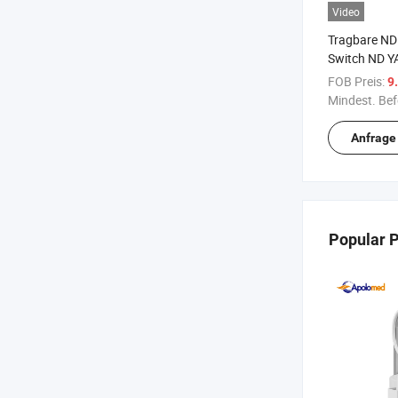
Video
Tragbare ND
Switch ND Y
Tattooentfe
FOB Preis:
9.
Mindest. Bef
Anfrage
Popular 