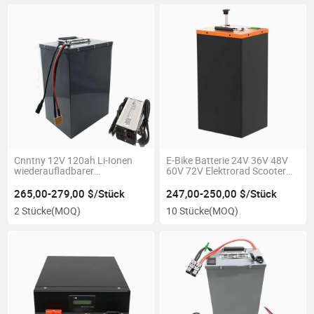
Cnntny 12V 120ah Li-Ionen
E-Bike Batterie 24V 36V 48V
wiederaufladbarer
60V 72V Elektrorad Scooter
Energiespeicher-Akkupack
Lithium-Ionen Batterie Pack
10ah 13ah 15ah 20ah 30ah
265,00-279,00 $/Stück
247,00-250,00 $/Stück
40ah 50ah
2 Stücke
(MOQ)
10 Stücke
(MOQ)