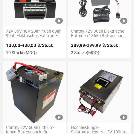
72V 36V 48V 20ah 40ah 60ah
Cnntny 72V 30ah Elektrische
90ah Elektrisches Fahrrad E-
Batterien 18650 Batteriepack
Motor E-Roller LiFePO4
mit Ladegerät
Batterien Ebike Batteriepack
130,00-430,00 $/Stück
289,99-299,99 $/Stück
maßgeschneiderte Batterie
10 Stücke
(MOQ)
2 Stücke
(MOQ)
Cnntny 72V 60ah Lithium-
Hochleistungs-
Ionen-Batteriepack für
Solarbatteriepack 12V 100ah