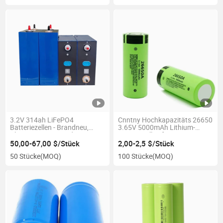
3.2V 314ah LiFePO4
Cnntny Hochkapazitäts 26650
Batteriezellen - Brandneu,
3.65V 5000mAh Lithium-
Klasse A mit QR-Code 12000
Batteriezellen für Ess
Zyklen für EV RV Solarenergie
50,00-67,00 $/Stück
2,00-2,5 $/Stück
50 Stücke
(MOQ)
100 Stücke
(MOQ)