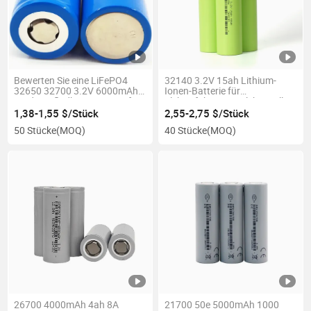
Bewerten Sie eine LiFePO4
32140 3.2V 15ah Lithium-
32650 32700 3.2V 6000mAh
Ionen-Batterie für
wiederaufladbare Batterie für
Elektrofahrzeuge Elektroroller
Solarlicht wiederaufladbare
Batterie
1,38-1,55 $/Stück
2,55-2,75 $/Stück
Batterie
50 Stücke
(MOQ)
40 Stücke
(MOQ)
26700 4000mAh 4ah 8A
21700 50e 5000mAh 1000