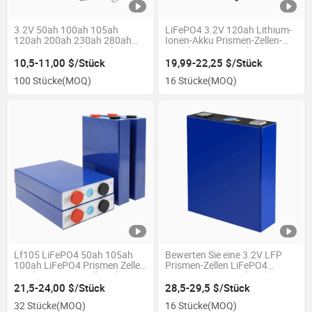
3.2V 50ah 100ah 105ah
LiFePO4 3.2V 120ah Lithium-
120ah 200ah 230ah 280ah
Ionen-Akku Prismen-Zellen-
320ah Auto-Pakete Solar-
Speichersystem Lithium-
Leitung LiFePO4
Ionen-Batterie für Solarpanel
10,5-11,00 $/Stück
19,99-22,25 $/Stück
Energiespeicher Batterie
100 Stücke
(MOQ)
16 Stücke
(MOQ)
Batterien Zubehör
Lf105 LiFePO4 50ah 105ah
Bewerten Sie eine 3.2V LFP
100ah LiFePO4 Prismen Zellen
Prismen-Zellen LiFePO4
Grad a Prismen Zelle Lithium-
Batterie 3.2V 150ah Lithium-
Eisen-Phosphat Batterie
Zelle
21,5-24,00 $/Stück
28,5-29,5 $/Stück
32 Stücke
(MOQ)
16 Stücke
(MOQ)