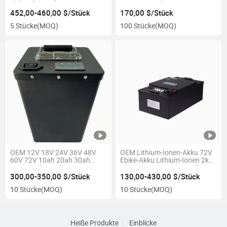
Elektrofahrrad Scooter
LiFePO4
452,00-460,00 $/Stück
170,00 $/Stück
5 Stücke
(MOQ)
100 Stücke
(MOQ)
OEM 12V 18V 24V 36V 48V
OEM Lithium-Ionen-Akku 72V
60V 72V 10ah 20ah 30ah
Ebike-Akku Lithium-Ionen 2kw
45ah 50ah 60ah
4kw 60V 40ah Elektroroller
Wiederaufladbarer 18650
Lithium-Batteriepack
300,00-350,00 $/Stück
130,00-430,00 $/Stück
LiFePO4 Lithium-Akkupack für
10 Stücke
(MOQ)
10 Stücke
(MOQ)
Mobilitätswerkzeuge
Heiße Produkte
Einblicke