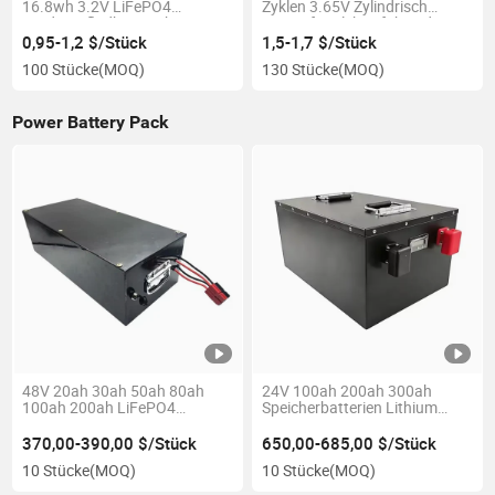
16.8wh 3.2V LiFePO4
Zyklen 3.65V Zylindrisch
Wiederaufladbare Lithium-
21700 für Elektrofahrräder
Ionen-Batterien für E-Bike-
Stromstation Originalhersteller
0,95-1,2 $/Stück
1,5-1,7 $/Stück
Batteriepack
A-Grad Batterie
100 Stücke
(MOQ)
130 Stücke
(MOQ)
Power Battery Pack
48V 20ah 30ah 50ah 80ah
24V 100ah 200ah 300ah
100ah 200ah LiFePO4
Speicherbatterien Lithium
Lithium-Batterie für Motorrad,
LiFePO4 Solar Batterie
Roller, E-Bike und elektrischen
LiFePO4 Batterie 24 V 200 Ah
370,00-390,00 $/Stück
650,00-685,00 $/Stück
Golfwagen
10 Stücke
(MOQ)
10 Stücke
(MOQ)