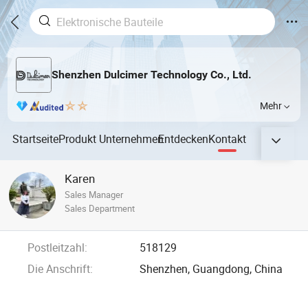
Shenzhen Dulcimer Technology Co., Ltd.
Mehr
Startseite
Produkt
Unternehmen
Entdecken
Kontakt
Karen
Sales Manager
Sales Department
Postleitzahl:
518129
Die Anschrift:
Shenzhen, Guangdong, China