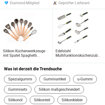
Diamond-Mitglied
Geprüfter Lieferant
Silikon Küchenwerkzeuge
Edelstahl
mit Spatel Spaghetti
Multifunktionsküchenzube
Servierlöffel mit Löchern
hör Kochwerkzeuge Küchen
Gadget
Was ist derzeit die Trendsuche
Spezialgummi
Gummiartikel
u-Gummi
Gummisets
Silikon maßgeschneidert
Silikonöl
Silikonteil
Silikonkleber