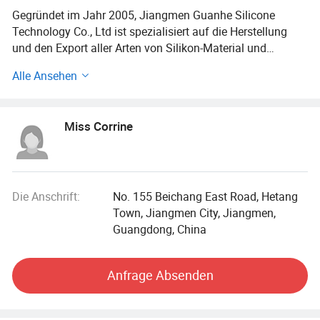
Gegründet im Jahr 2005, Jiangmen Guanhe Silicone
Technology Co., Ltd ist spezialisiert auf die Herstellung
und den Export aller Arten von Silikon-Material und
Produkte. Es liegt in der wunderschönen Heimatstadt von
Alle Ansehen
Übersee-Chinesen, Jiangmen Stadt. Die Fabrik umfasst
eine Fläche von etwa 5000 Quadratmetern und mit
moderner mechanisierter Anlagenproduktion ausgestattet.
Miss Corrine
Guanhe Silikon-Kautschuk haben eine ausgezeichnete
Verarbeitungsleistung, ausgezeichnete umfassende
physikalische Eigenschaften, ausgezeichnete Anti-
Vergilbung, ausgezeichnete Belastbarkeit und stabile
Die Anschrift:
No. 155 Beichang East Road, Hetang
Wetterbeständigkeit, elektrische Isolierung, sofortige
Town, Jiangmen City, Jiangmen,
Temperaturbeständigkeit bis zu 300 Grad, ultra-niedrige
Guangdong, China
Spannungsänderung, hohe Reißfestigkeit und andere
überlegene Leistung.
Anfrage Absenden
Gleichzeitig produzieren wir auch Silikonzubehör oder
Fertigprodukte. Wir können kundenspezifische Produkte