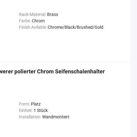
Rack-Material:
Brass
Farbe:
Chrom
Finish Avilable:
Chrome/Black/Brushed/Gold
hwerer polierter Chrom Seifenschalenhalter
Form:
Platz
Einheit:
1 Stück
Installation:
Wandmontiert