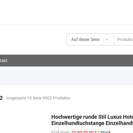
Auf dieser Seite
takt
02
Insgesamt 10 Serie 9002 Produkte
Hochwertige runde Stil Luxus Ho
Einzelhandtuchstange Einzelhand
FOB Preis:
/ Stück
25,00-35,00 $