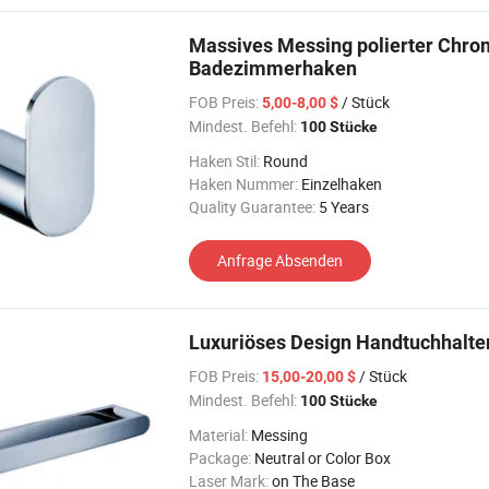
Massives Messing polierter Chro
Badezimmerhaken
FOB Preis:
/ Stück
5,00-8,00 $
Mindest. Befehl:
100 Stücke
Haken Stil:
Round
Haken Nummer:
Einzelhaken
Quality Guarantee:
5 Years
Anfrage Absenden
Luxuriöses Design Handtuchhalte
FOB Preis:
/ Stück
15,00-20,00 $
Mindest. Befehl:
100 Stücke
Material:
Messing
Package:
Neutral or Color Box
Laser Mark:
on The Base