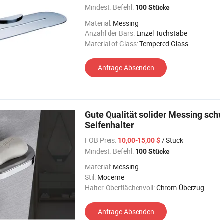
Mindest. Befehl:
100 Stücke
Material:
Messing
Anzahl der Bars:
Einzel Tuchstäbe
Material of Glass:
Tempered Glass
Anfrage Absenden
Gute Qualität solider Messing sc
Seifenhalter
FOB Preis:
/ Stück
10,00-15,00 $
Mindest. Befehl:
100 Stücke
Material:
Messing
Stil:
Moderne
Halter-Oberflächenvoll:
Chrom-Überzug
Anfrage Absenden