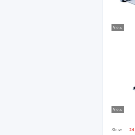
Video
Video
Show:
24