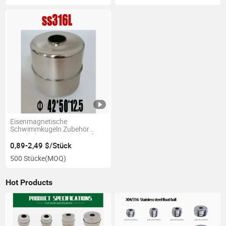
Eisenmagnetische
Schwimmkugeln Zubehör
Kugelschwimmerschalter für
Dampfer 42*50*12
0,89-2,49 $/Stück
500 Stücke
(MOQ)
Hot Products