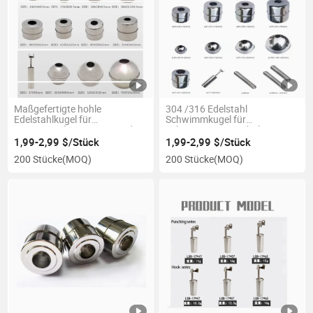
Maßgefertigte hohle
304 /316 Edelstahl
Edelstahlkugel für
Schwimmkugel für
Niveauregulierungsanwendungen
Schwimmniveauschalter
41*27.5*15.5
1,99-2,99 $/Stück
1,99-2,99 $/Stück
200 Stücke
(MOQ)
200 Stücke
(MOQ)