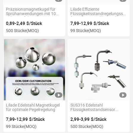
Präzisionsmagnetkugel für
Lilade Effiziente
Sprühanwendungen mit 10
Flüssigkeitsstandregelungsschw
Jahren Erfahrung
für verbesserte Überwachung
0,89-2,49 $/Stück
7,99-12,99 $/Stück
500 Stücke
(MOQ)
99 Stücke
(MOQ)
Lilade Edelstahl Magnetkugel
SUS316 Edelstahl
für optimale Pegelregelung
Flüssigkeitsstandsensor
Schwimmerschalter für
unterschiedliche
7,99-12,99 $/Stück
2,99-3,99 $/Stück
Temperaturen
99 Stücke
(MOQ)
500 Stücke
(MOQ)