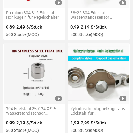
Premium 304 316 Edelstahl
38*26 304 Edelstahl
Hohlkugeln für Pegelschalter
Wasserstandssensor
Schwimmerschalter
Magnetische Schwimmkugel
0,89-2,49 $/Stück
0,99-2,19 $/Stück
500 Stücke
(MOQ)
500 Stücke
(MOQ)
304 Edelstahl 25 X 24 X 9.5
Zylindrische Magnetkugel aus
Wasserstandssensor
Edelstahl für
Schwimmerschalter
Wasserstandschalter
Magnetkugel
0,99-2,19 $/Stück
1,99-2,99 $/Stück
500 Stücke
(MOQ)
500 Stücke
(MOQ)