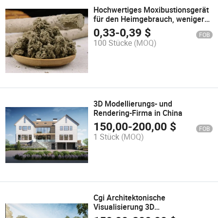
Hochwertiges Moxibustionsgerät
für den Heimgebrauch, weniger
Rauch, Akupunktur-Moxakleber
0,33
-
0,39
$
FOB
für den Körper
100 Stücke
(MOQ)
3D Modellierungs- und
Rendering-Firma in China
150,00
-
200,00
$
FOB
1 Stück
(MOQ)
Cgi Architektonische
Visualisierung 3D
Produktdarstellung Studio