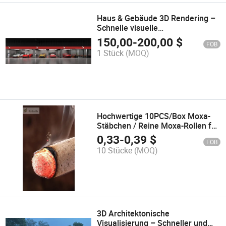
Haus & Gebäude 3D Rendering –
Schnelle visuelle
Dienstleistungen von
150,00
-
200,00
$
FOB
chinesischer Firma
1 Stück
(MOQ)
Hochwertige 10PCS/Box Moxa-
Stäbchen / Reine Moxa-Rollen für
Moxibustion
0,33
-
0,39
$
FOB
10 Stücke
(MOQ)
3D Architektonische
Visualisierung – Schneller und