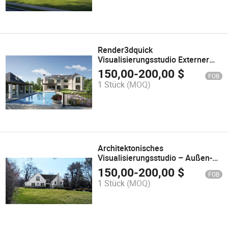
Render3dquick
Visualisierungsstudio Externer
Render 3D
150,00
-
200,00
$
FOB
Visualisierungsunternehmen
1 Stück
(MOQ)
Architektonisches
Visualisierungsstudio – Außen-
und Innenrenderdienste
150,00
-
200,00
$
FOB
1 Stück
(MOQ)