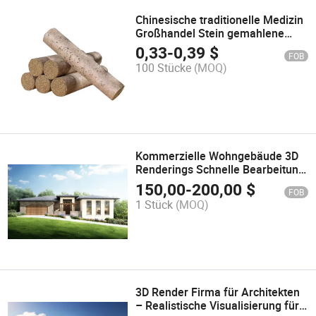
Chinesische traditionelle Medizin
Großhandel Stein gemahlene
rauchlose Moxibustion reine
0,33
-
0,39
$
FOB
Moxa-Stäbchen
100 Stücke
(MOQ)
Kommerzielle Wohngebäude 3D
Renderings Schnelle Bearbeitung
Photorealistische 3D Renderings
150,00
-
200,00
$
FOB
Firma
1 Stück
(MOQ)
3D Render Firma für Architekten
– Realistische Visualisierung für