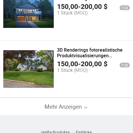
erschwinglicher Renderdienst
150,00
-
200,00
$
FOB
1 Stück
(MOQ)
3D Renderings fotorealistische
Produktvisualisierungen
Dienstleistungen Unternehmen
150,00
-
200,00
$
FOB
1 Stück
(MOQ)
Mehr Anzeigen
Heiße Produkte
Einblicke