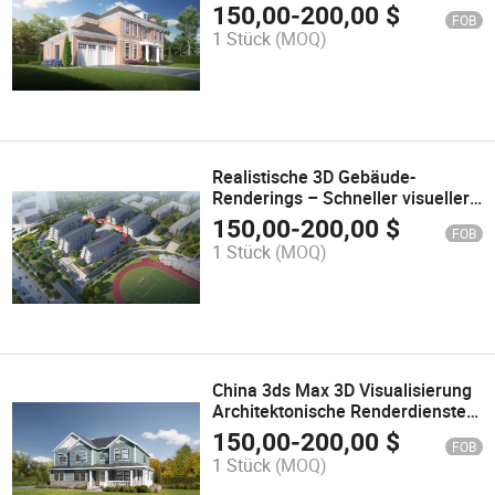
Präsentationen
150,00
-
200,00
$
FOB
1 Stück
(MOQ)
Realistische 3D Gebäude-
Renderings – Schneller visueller
Service aus China
150,00
-
200,00
$
FOB
1 Stück
(MOQ)
China 3ds Max 3D Visualisierung
Architektonische Renderdienste
Unternehmen für Haus Zuhause
150,00
-
200,00
$
FOB
1 Stück
(MOQ)