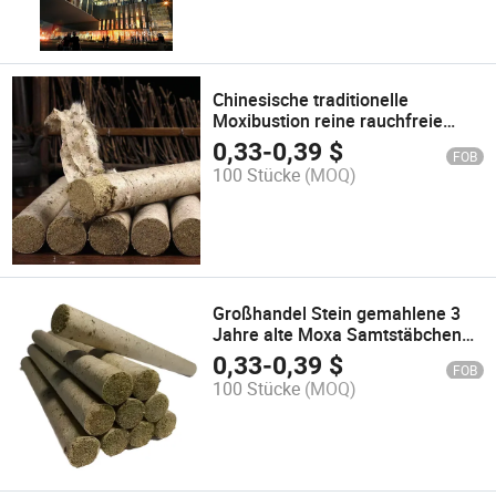
Chinesische traditionelle
Moxibustion reine rauchfreie
steingemahlene Moxastäbchen
0,33
-
0,39
$
FOB
für die Gesundheitsversorgung
100 Stücke
(MOQ)
Großhandel Stein gemahlene 3
Jahre alte Moxa Samtstäbchen
für die Körper-
0,33
-
0,39
$
FOB
Moxibustionstherapie aromatisch
100 Stücke
(MOQ)
zur Auflösung von Feuchtigkeit