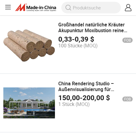
Großhandel natürliche Kräuter
Akupunktur Moxibustion reine
Moxastäbchen für
0,33
-
0,39
$
FOB
Moxabehandlung
100 Stücke
(MOQ)
China Rendering Studio –
Außenvisualisierung für
Architekturbüros
150,00
-
200,00
$
FOB
1 Stück
(MOQ)