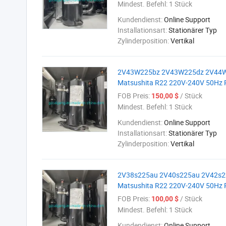
Mindest. Befehl:
1 Stück
Kundendienst:
Online Support
Installationsart:
Stationärer Typ
Zylinderposition:
Vertikal
2V43W225bz 2V43W225dz 2V44W
Matsushita R22 220V-240V 50Hz 
FOB Preis:
/ Stück
150,00 $
Mindest. Befehl:
1 Stück
Kundendienst:
Online Support
Installationsart:
Stationärer Typ
Zylinderposition:
Vertikal
2V38s225au 2V40s225au 2V42s2
Matsushita R22 220V-240V 50Hz 
FOB Preis:
/ Stück
100,00 $
Mindest. Befehl:
1 Stück
Kundendienst:
Online Support