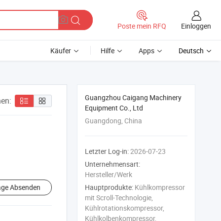
Einloggen
Poste mein RFQ
Käufer
Hilfe
Apps
Deutsch
Guangzhou Caigang Machinery
en:
Equipment Co., Ltd
Guangdong, China
Letzter Log-in:
2026-07-23
Unternehmensart:
Hersteller/Werk
age Absenden
Hauptprodukte:
Kühlkompressor
mit Scroll-Technologie,
Kühlrotationskompressor,
Kühlkolbenkompressor,