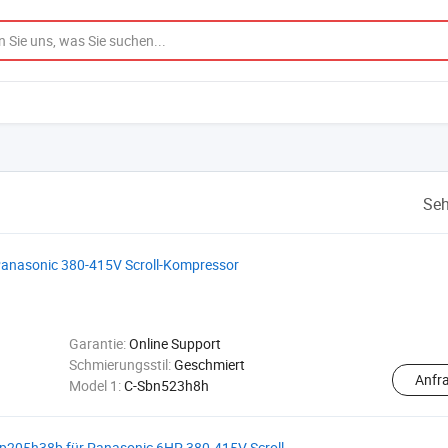
Seh
anasonic 380-415V Scroll-Kompressor
Garantie:
Online Support
Schmierungsstil:
Geschmiert
Anfr
Model 1:
C-Sbn523h8h
205h38b für Panasonic 6HP 380-415V Scroll-