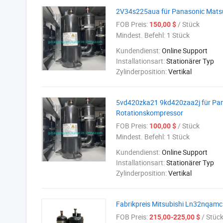
2V34s225aua für Panasonic Matsu
FOB Preis:
/ Stück
150,00 $
Mindest. Befehl:
1 Stück
Kundendienst:
Online Support
Installationsart:
Stationärer Typ
Zylinderposition:
Vertikal
5vd420zka21 9kd420zaa2j für Pan
Rotationskompressor
FOB Preis:
/ Stück
100,00 $
Mindest. Befehl:
1 Stück
Kundendienst:
Online Support
Installationsart:
Stationärer Typ
Zylinderposition:
Vertikal
Fabrikpreis Mitsubishi Ln32nqa
FOB Preis:
/ Stüc
215,00-225,00 $