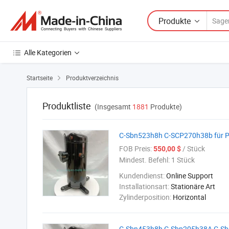
Produkte
Alle Kategorien
Startseite
Produktverzeichnis

Produktliste
(Insgesamt
1881
Produkte)
C-Sbn523h8h C-SCP270h38b für P
FOB Preis:
/ Stück
550,00 $
Mindest. Befehl:
1 Stück
Kundendienst:
Online Support
Installationsart:
Stationäre Art
Zylinderposition:
Horizontal
C-Sbn453h8h C-Sbp205h38A C-Sbp