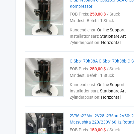
Kompressor
FOB Preis:
/ Stück
250,00 $
Mindest. Befehl:
1 Stück
Kundendienst:
Online Support
Installationsart:
Stationäre Art
Zylinderposition:
Horizontal
C-Sbp170h38A C-Sbp170h38b C-Sb
FOB Preis:
/ Stück
250,00 $
Mindest. Befehl:
1 Stück
Kundendienst:
Online Support
Installationsart:
Stationäre Art
Zylinderposition:
Horizontal
2V36s226bu 2V28s236au 2V30s23
Matsushita 220/230V 60Hz Rotat
FOB Preis:
/ Stück
150,00 $