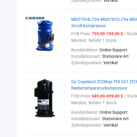
Zylinderposition:
Vertikal
Mlz076t4LC9a Mlz076t2LC9a Mlz0
Scroll-Kompressor
FOB Preis:
/ Stüc
759,00-769,00 $
Mindest. Befehl:
1 Stück
Kundendienst:
Online Support
Installationsart:
Stationäre Art
Zylinderposition:
Vertikal
für Copeland Zf28kqe-Tfd-551 Zf2
Niedertemperaturkompressor
FOB Preis:
/ Stüc
689,00-699,00 $
Mindest. Befehl:
1 Stück
Kundendienst:
Online Support
Installationsart:
Stationäre Art
Zylinderposition:
Vertikal