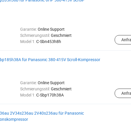
Garantie:
Online Support
Schmierungsstil:
Geschmiert
Anfr
Model 1:
C-Sbn453h8h
p185h38A für Panasonic 380-415V Scroll-Kompressor
Garantie:
Online Support
Schmierungsstil:
Geschmiert
Anfr
Model 1:
C-Sbp170h38A
6au 2V34s236au 2V40s236au für Panasonic
ionskompressor