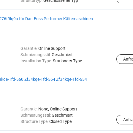
Strukturtyp:
Geschlossener Typ
76t9lq9a für Dan-Foss Performer Kältemaschinen
k
Garantie:
Online Support
Schmierungsstil:
Geschmiert
Anfr
Installation Type:
Stationary Type
8kqe-Tfd-550 Zf34kqe-Tfd-564 Zf34kqe-Tfd-554
k
Garantie:
None, Online Support
Schmierungsstil:
Geschmiert
Anfr
Structure Type:
Closed Type