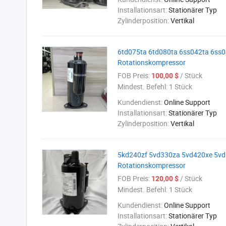
Installationsart:
Stationärer Typ
Zylinderposition:
Vertikal
6td075ta 6td080ta 6ss042ta 6ss0
Rotationskompressor
FOB Preis:
/ Stück
100,00 $
Mindest. Befehl:
1 Stück
Kundendienst:
Online Support
Installationsart:
Stationärer Typ
Zylinderposition:
Vertikal
5kd240zf 5vd330za 5vd420xe 5vd5
Rotationskompressor
FOB Preis:
/ Stück
120,00 $
Mindest. Befehl:
1 Stück
Kundendienst:
Online Support
Installationsart:
Stationärer Typ