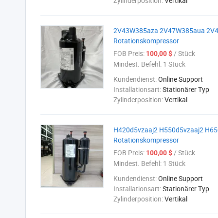
Zylinderposition:
Vertikal
2V43W385aza 2V47W385aua 2V49
Rotationskompressor
FOB Preis:
/ Stück
100,00 $
Mindest. Befehl:
1 Stück
Kundendienst:
Online Support
Installationsart:
Stationärer Typ
Zylinderposition:
Vertikal
H420d5vzaaj2 H550d5vzaaj2 H650d
Rotationskompressor
FOB Preis:
/ Stück
100,00 $
Mindest. Befehl:
1 Stück
Kundendienst:
Online Support
Installationsart:
Stationärer Typ
Zylinderposition:
Vertikal