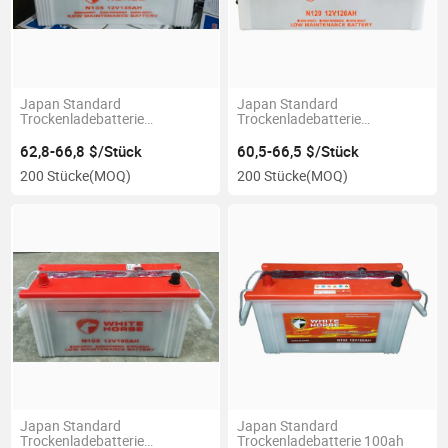
Japan Standard
Japan Standard
Trockenladebatterie
Trockenladebatterie
wiederaufladbar 135ah
wiederaufladbar 12 V 120ah
62,8-66,8 $/Stück
60,5-66,5 $/Stück
200 Stücke
(MOQ)
200 Stücke
(MOQ)
Japan Standard
Japan Standard
Trockenladebatterie
Trockenladebatterie 100ah