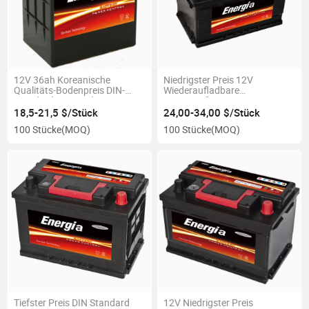
12V 36ah Koreanische
Niedrigster Preis 12V
Qualitäts-Bodenpreis DIN-
Wiederaufladbare
Standard versiegelte
wartungsfreie Auto-
wiederaufladbare Autobatterie
Starterbatterie 75ah
18,5-21,5 $/Stück
24,00-34,00 $/Stück
100 Stücke
(MOQ)
100 Stücke
(MOQ)
Tiefster Preis DIN Standard
12V Niedrigster Preis