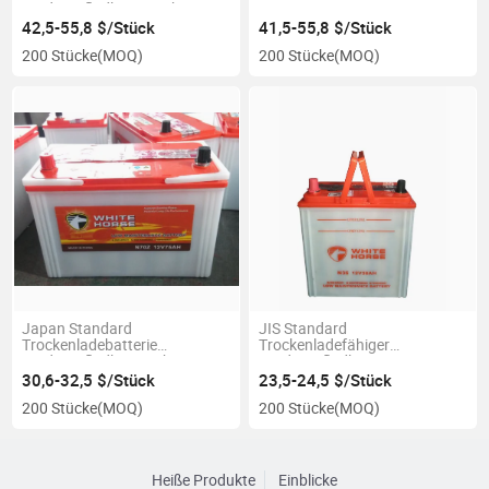
wiederaufladbar 105ah
42,5-55,8 $/Stück
41,5-55,8 $/Stück
200 Stücke
(MOQ)
200 Stücke
(MOQ)
Japan Standard
JIS Standard
Trockenladebatterie
Trockenladefähiger
wiederaufladbar 75ah
Wiederaufladbarer
Autobatterie 12V 36ah
30,6-32,5 $/Stück
23,5-24,5 $/Stück
200 Stücke
(MOQ)
200 Stücke
(MOQ)
Heiße Produkte
Einblicke