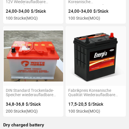
12V Wiederaufladbare
Koreanische
wartungsfreie Autobatterie
Qualitätswartungsfreie
66ah
Autobatterie Mfdin66
24,00-34,00 $/Stück
24,00-34,00 $/Stück
100 Stücke
(MOQ)
100 Stücke
(MOQ)
DIN Standard Trockenlade-
Fabrikpreis Koreanische
Speicher wiederaufladbare
Qualität Wiederaufladbare
Autobatterie
wartungsfreie Autobatterie
12V 40ah
34,8-36,8 $/Stück
17,5-20,5 $/Stück
200 Stücke
(MOQ)
100 Stücke
(MOQ)
Dry charged battery