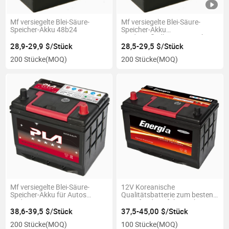
Mf versiegelte Blei-Säure-
Mf versiegelte Blei-Säure-
Speicher-Akku 48b24
Speicher-Akku
wiederaufladbar 12V 40ah
28,9-29,9 $/Stück
28,5-29,5 $/Stück
200 Stücke
(MOQ)
200 Stücke
(MOQ)
Mf versiegelte Blei-Säure-
12V Koreanische
Speicher-Akku für Autos
Qualitätsbatterie zum besten
80d26
Preis für den afrikanischen
Markt, wartungsfreie
38,6-39,5 $/Stück
37,5-45,00 $/Stück
Autobatterie 12V 105ah
200 Stücke
(MOQ)
100 Stücke
(MOQ)