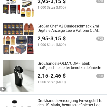
2,95
-
3,15
$
FOB
1.000 Sätze
(MOQ)
Großer Chef V2 Dualgeschmack 2ml
Digitale Anzeige Leere Patrone OEM
Benutzerdefiniertes Logo Fabrik
2,95
-
3,15
$
Großhandel
FOB
1.000 Sätze
(MOQ)
Großhandels-OEM/ODM-Fabrik
maßgeschneiderter benutzerdefinierter
Logo leerer 1ml/2ml 1g/2g Einweg-
2,15
-
2,46
$
Verdampferstift für Live Resin Rosin
FOB
1.000 Sätze
(MOQ)
Großhandelsversorgung Einwegstift für
den US-Markt, benutzerdefinierter Logo-