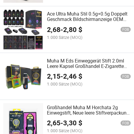
Ace Ultra Muha Stil 0.5g+0.5g Doppelt
Geschmack Bildschirmanzeige OEM
Gerät Kompatibel mit Cookies Big Chief
2,68
-
2,80
$
Packwoods
FOB
1.000 Sätze
(MOQ)
Muha M Eds Einweggerät Stift 2.0ml
Leere Kapsel Großhandel E-Zigarette
Verdampfer 350 mAh wiederaufladbare
2,15
-
2,46
$
Batterie
FOB
1.000 Sätze
(MOQ)
Großhandel Muha M Horchata 2g
Einwegstift, Neue leere Stiftverpackung
Fabrikdirektlieferung Großbestellung
2,65
-
3,30
$
FOB
1.000 Sätze
(MOQ)