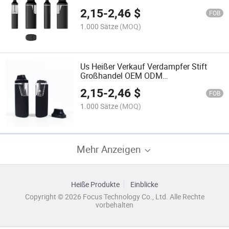
Service, dicke Destillat-Rosin-
2,15
-
2,46
$
Diamanten 1.0ml 2.0ml 1g 2g
FOB
Fabrikdirektpreis
1.000 Sätze
(MOQ)
Us Heißer Verkauf Verdampfer Stift
Großhandel OEM ODM
Benutzerdefiniertes Logo Destillat Live
2,15
-
2,46
$
Harz 1ml 2ml 1g 2g
FOB
1.000 Sätze
(MOQ)
Mehr Anzeigen
Heiße Produkte
Einblicke
Copyright © 2026 Focus Technology Co., Ltd. Alle Rechte
vorbehalten