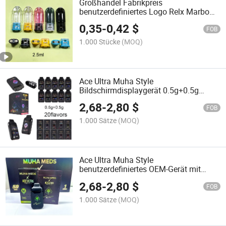
Großhandel Fabrikpreis
benutzerdefiniertes Logo Relx Marbo
leere Pod-Kartusche 1ml 2ml 3ml 4ml
0,35
-
0,42
$
1.5ml 2.5ml 3.5ml
FOB
1.000 Stücke
(MOQ)
Ace Ultra Muha Style
Bildschirmdisplaygerät 0.5g+0.5g
Kompatibel mit Cookies Big Chief
2,68
-
2,80
$
Packman Whole Melt
FOB
1.000 Sätze
(MOQ)
Ace Ultra Muha Style
benutzerdefiniertes OEM-Gerät mit
doppeltem Geschmack kompatibel mit
2,68
-
2,80
$
Cookies Packwoods Big Chief
FOB
Dabwoods Jungle Boys
1.000 Sätze
(MOQ)