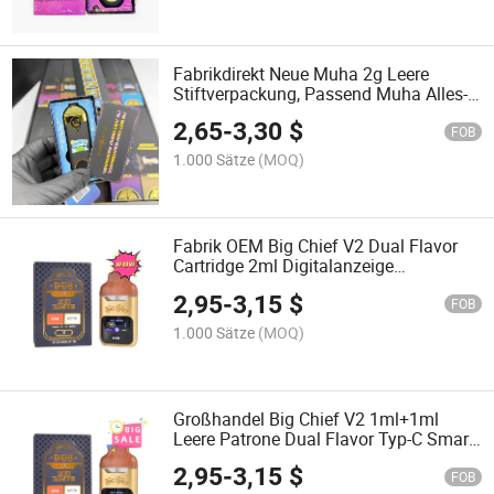
Fabrikdirekt Neue Muha 2g Leere
Stiftverpackung, Passend Muha Alles-
in-Einem Einweg Horchata Stil
2,65
-
3,30
$
FOB
1.000 Sätze
(MOQ)
Fabrik OEM Big Chief V2 Dual Flavor
Cartridge 2ml Digitalanzeige
Kompatible Stift Hardware
2,95
-
3,15
$
FOB
1.000 Sätze
(MOQ)
Großhandel Big Chief V2 1ml+1ml
Leere Patrone Dual Flavor Typ-C Smart
Display OEM
2,95
-
3,15
$
FOB