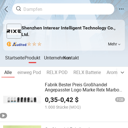
Shenzhen Interear Intelligent Technology Co.,
Ltd.
Mehr
Startseite
Produkt
Unternehmen
Kontakt
Alle
einweg Pod
RELX POD
RELX Batterie
Aromaflas
Fabrik Bester Preis Großhandel
Angepasster Logo Marke Relx Marbo
Kartusche Leere Pod Einweg 1ml 2ml
0,35
-
0,42
$
3ml 4ml 1.0ml 2.0ml 3.0ml 4.0ml
FOB
1.000 Stücke
(MOQ)