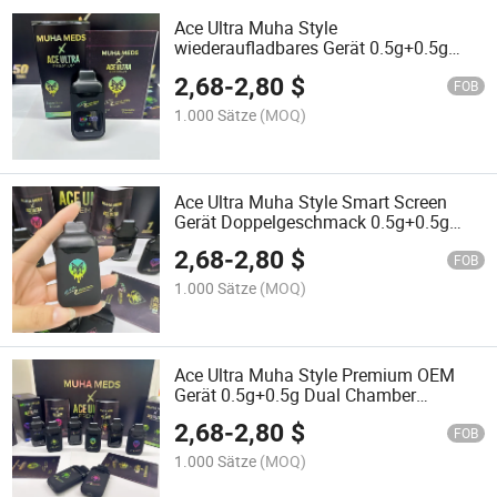
Ace Ultra Muha Style
wiederaufladbares Gerät 0.5g+0.5g
OEM kompatibel mit Cookies Big Chief
2,68
-
2,80
$
Whole Melt Packwoods
FOB
1.000 Sätze
(MOQ)
Ace Ultra Muha Style Smart Screen
Gerät Doppelgeschmack 0.5g+0.5g
Kompatibel mit Cookies Jungle Boys
2,68
-
2,80
$
Packwoods
FOB
1.000 Sätze
(MOQ)
Ace Ultra Muha Style Premium OEM
Gerät 0.5g+0.5g Dual Chamber
Kompatibel mit Cookies Dabwoods
2,68
-
2,80
$
Packman Big Chief
FOB
1.000 Sätze
(MOQ)