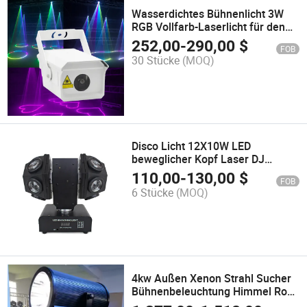
Wasserdichtes Bühnenlicht 3W
RGB Vollfarb-Laserlicht für den
Garten
252,00
-
290,00
$
FOB
30 Stücke
(MOQ)
Disco Licht 12X10W LED
beweglicher Kopf Laser DJ
Bühnenbeleuchtung
110,00
-
130,00
$
FOB
6 Stücke
(MOQ)
4kw Außen Xenon Strahl Sucher
Bühnenbeleuchtung Himmel Rose
wasserdichtes Licht