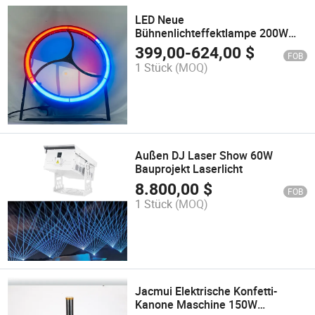
LED Neue
Bühnenlichteffektlampe 200W
Retro DJ Beleuchtungstrahl für
399,00
-
624,00
$
FOB
Club
1 Stück
(MOQ)
Außen DJ Laser Show 60W
Bauprojekt Laserlicht
8.800,00
$
FOB
1 Stück
(MOQ)
Jacmui Elektrische Konfetti-
Kanone Maschine 150W