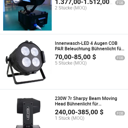
1.377,00
-
1.512,00
$
FOB
2 Stücke
(MOQ)
Innenwasch-LED 4 Augen COB
PAR Beleuchtung Bühnenlicht für
Show
70,00
-
85,00
$
FOB
5 Stücke
(MOQ)
230W 7r Sharpy Beam Moving
Head Bühnenlicht für
Veranstaltungsshow
240,00
-
385,00
$
FOB
1 Stück
(MOQ)