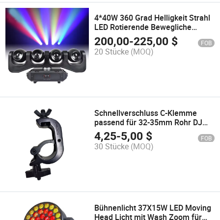
4*40W 360 Grad Helligkeit Strahl
LED Rotierende Bewegliche
Kopflicht
200,00
-
225,00
$
FOB
20 Stücke
(MOQ)
Schnellverschluss C-Klemme
passend für 32-35mm Rohr DJ
Bühnenlichter Truss Klemme
4,25
-
5,00
$
FOB
30 Stücke
(MOQ)
Bühnenlicht 37X15W LED Moving
Head Licht mit Wash Zoom für