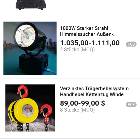
1000W Starker Strahl
Himmelssucher Außen-
Suchscheinwerfer Bühnenlichter
1.035,00
-
1.111,00
$
FOB
für Gebäude
2 Stücke
(MOQ)
Verzinktes Trägerhebelsystem
Handhebel Kettenzug Winde
89,00
-
99,00
$
FOB
8 Stücke
(MOQ)