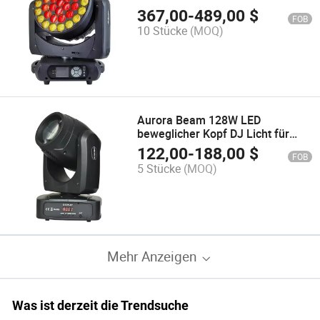
Party
367,00
-
489,00
$
FOB
10 Stücke
(MOQ)
Aurora Beam 128W LED
beweglicher Kopf DJ Licht für
Party Nachtclub Bar
122,00
-
188,00
$
FOB
5 Stücke
(MOQ)
Mehr Anzeigen
Was ist derzeit die Trendsuche