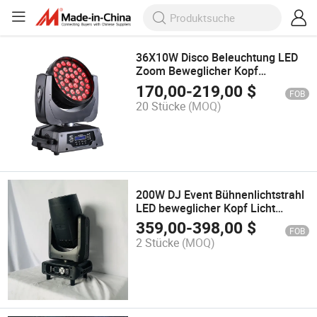
36X10W Disco Beleuchtung LED
Zoom Beweglicher Kopf
Waschlicht
170,00
-
219,00
$
FOB
20 Stücke
(MOQ)
200W DJ Event Bühnenlichtstrahl
LED beweglicher Kopf Licht
professionelle Beleuchtung
359,00
-
398,00
$
FOB
2 Stücke
(MOQ)