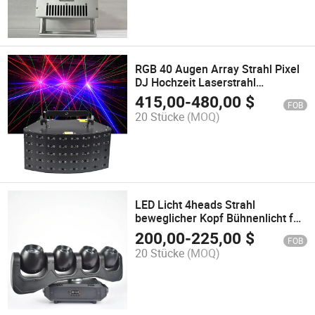
RGB 40 Augen Array Strahl Pixel
DJ Hochzeit Laserstrahl
Bühnenbeleuchtung
415,00
-
480,00
$
FOB
20 Stücke
(MOQ)
LED Licht 4heads Strahl
beweglicher Kopf Bühnenlicht für
Hochzeit
200,00
-
225,00
$
FOB
20 Stücke
(MOQ)