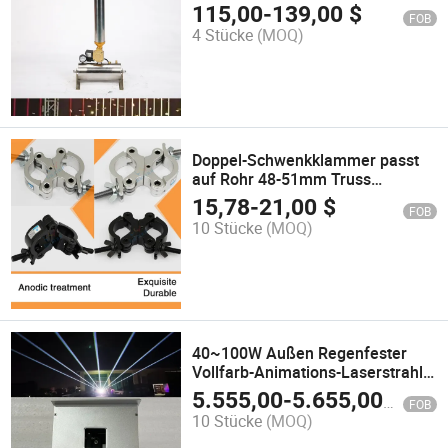
Edelstahlgehäuse DJ Bühne
115,00
-
139,00
$
FOB
Konfetti Maschine
4 Stücke
(MOQ)
Doppel-Schwenkklammer passt
auf Rohr 48-51mm Truss
Aluminiumlegierung Last 200kg
15,78
-
21,00
$
FOB
Truss
10 Stücke
(MOQ)
40~100W Außen Regenfester
Vollfarb-Animations-Laserstrahl
Bühnenlicht
5.555,00
-
5.655,00
$
FOB
10 Stücke
(MOQ)