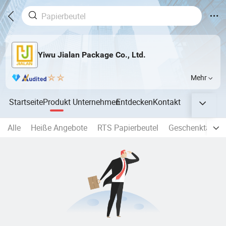
Yiwu Jialan Package Co., Ltd.
Mehr
Startseite
Produkt
Unternehmen
Entdecken
Kontakt
Alle
Heiße Angebote
RTS Papierbeutel
Geschenktasch