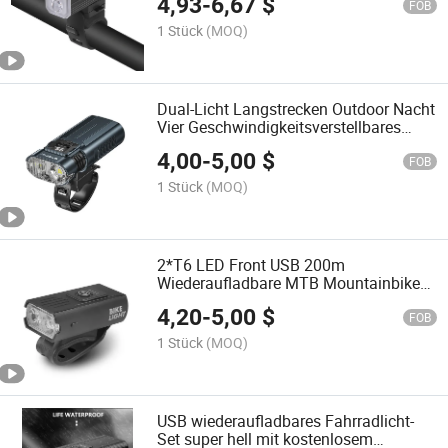
4,93
-
6,67
$
FOB
1 Stück
(MOQ)
Dual-Licht Langstrecken Outdoor Nacht
Vier Geschwindigkeitsverstellbares
Tragbares Fahrradlicht
4,00
-
5,00
$
FOB
1 Stück
(MOQ)
2*T6 LED Front USB 200m
Wiederaufladbare MTB Mountainbike
Fahrradlampe
4,20
-
5,00
$
FOB
1 Stück
(MOQ)
USB wiederaufladbares Fahrradlicht-
Set super hell mit kostenlosem