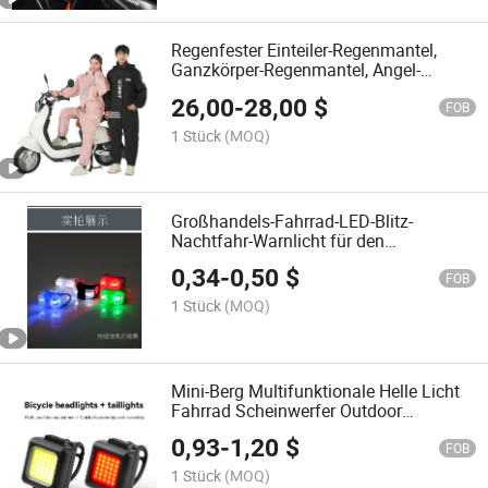
Regenfester Einteiler-Regenmantel,
Ganzkörper-Regenmantel, Angel-
Regenmantel, Fahrrad-Regenmantel,
26,00
-
28,00
$
Lockerer und Atmungsaktiver
FOB
Regenmantel
1 Stück
(MOQ)
Großhandels-Fahrrad-LED-Blitz-
Nachtfahr-Warnlicht für den
Außenbereich, Reitausrüstung, zwei
0,34
-
0,50
$
Augen Froschlicht
FOB
1 Stück
(MOQ)
Mini-Berg Multifunktionale Helle Licht
Fahrrad Scheinwerfer Outdoor
Radfahren Elektrisches Fahrrad
0,93
-
1,20
$
Taschenlampe
FOB
1 Stück
(MOQ)