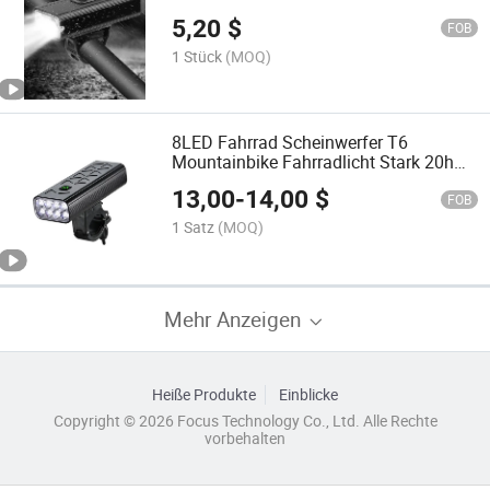
Rücklicht LED 1200 Lumen Ipx5
5,20
$
wasserdicht leistungsstarker Fahrrad-
FOB
Scheinwerfer
1 Stück
(MOQ)
8LED Fahrrad Scheinwerfer T6
Mountainbike Fahrradlicht Stark 20h
Eingebaut 21700USB Akku Lade
13,00
-
14,00
$
Taschenlampe
FOB
1 Satz
(MOQ)
Mehr Anzeigen
Heiße Produkte
Einblicke
Copyright © 2026 Focus Technology Co., Ltd. Alle Rechte
vorbehalten