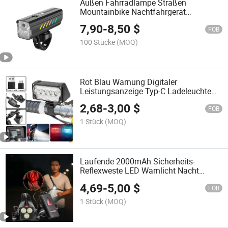
Außen Fahrradlampe Straßen
Mountainbike Nachtfahrgerät
aufladbar langlebige Energie starke
7,90
-
8,50
$
Licht Außen Fahrradlampe,
FOB
Fahrradkopf Fahrrad Scheinwerfer
100 Stücke
(MOQ)
Rot Blau Warnung Digitaler
Leistungsanzeige Typ-C Ladeleuchte
Fahrradlicht für Mountainbike
2,68
-
3,00
$
FOB
1 Stück
(MOQ)
Laufende 2000mAh Sicherheits-
Reflexweste LED Warnlicht Nacht
Brustlampe
4,69
-
5,00
$
FOB
1 Stück
(MOQ)