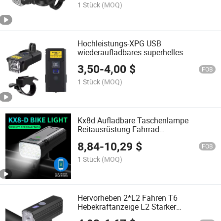
1 Stück
(MOQ)
Hochleistungs-XPG USB
wiederaufladbares superhelles
Nachtfahrhorn wasserdichtes
3,50
-
4,00
$
Fahrradlicht
FOB
1 Stück
(MOQ)
Kx8d Aufladbare Taschenlampe
Reitausrüstung Fahrrad
Nachtfahrzubehör Lichter
8,84
-
10,29
$
Mountainbike Fahrrad Scheinwerfer
FOB
1 Stück
(MOQ)
Hervorheben 2*L2 Fahren T6
Hebekraftanzeige L2 Starker
Nachtfahrradlicht