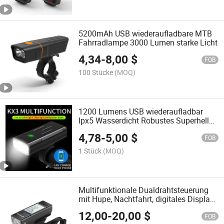
5200mAh USB wiederaufladbare MTB
Fahrradlampe 3000 Lumen starke Licht
4,34
-
8,00
$
FOB
100 Stücke
(MOQ)
1200 Lumens USB wiederaufladbar
Ipx5 Wasserdicht Robustes Superhelles
Fahrradlicht
4,78
-
5,00
$
FOB
1 Stück
(MOQ)
Multifunktionale Dualdrahtsteuerung
mit Hupe, Nachtfahrt, digitales Display,
einfach zu installierende Fahrradlichter
12,00
-
20,00
$
FOB