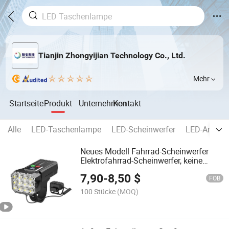
Tianjin Zhongyijian Technology Co., Ltd.
Mehr
Startseite
Produkt
Unternehmen
Kontakt
Alle
LED-Taschenlampe
LED-Scheinwerfer
LED-Arbeits
Neues Modell Fahrrad-Scheinwerfer
Elektrofahrrad-Scheinwerfer, keine
Verkabelung, wiederaufladbar, starkes
7,90
-
8,50
$
Licht für Mountainbike-Lampe
FOB
100 Stücke
(MOQ)