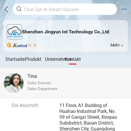
Shenzhen Jingyun Iot Technology Co.,Ltd
Mehr
Startseite
Produkt
Unternehmen
Kontakt
Tina
Sales Director
Sales Department
Die Anschrift:
11 Floor, A1 Building of
Huahao Industrial Park, No.
59 of Gangzi Street, Xinqiao
Subdistrict, Baoan District,
Shenzhen City, Guangdong