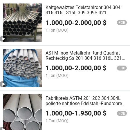
Kaltgewalztes Edelstahlrohr 304 304L
316 316L 316ti 309 309S 321
Edelstahlrohr Preis
1.000,00
-
2.000,00
$
FOB
1 Ton
(MOQ)
ASTM Inox Metallrohr Rund Quadrat
Rechteckig Ss 201 304 316 316L 321
309 310 410 420 430 Warm Kalt
1.000,00
-
2.000,00
$
gewalzt nahtlos geschweißt
FOB
Edelstahlrohr
1 Ton
(MOQ)
Fabrikpreis ASTM 201 202 304 304L
polierte nahtlose Edelstahl-Rundrohre
zur Dekoration
1.000,00
-
1.950,00
$
FOB
1 Ton
(MOQ)