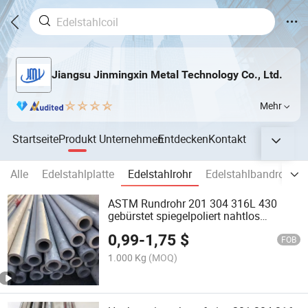
Jiangsu Jinmingxin Metal Technology Co., Ltd.
Mehr
Startseite
Produkt
Unternehmen
Entdecken
Kontakt
Alle
Edelstahlplatte
Edelstahlrohr
Edelstahlbandrolle
ASTM Rundrohr 201 304 316L 430
gebürstet spiegelpoliert nahtlos
geschweißtes Edelstahlrohr für
0,99
-
1,75
$
Baumaterialien
FOB
1.000 Kg
(MOQ)