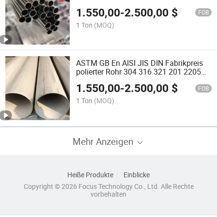
Edelstahlrohr
1.550,00
-
2.500,00
$
FOB
1 Ton
(MOQ)
ASTM GB En AISI JIS DIN Fabrikpreis
polierter Rohr 304 316 321 201 2205
Edelstahl nahtloses Rohr
1.550,00
-
2.500,00
$
FOB
1 Ton
(MOQ)
Mehr Anzeigen
Heiße Produkte
Einblicke
Copyright © 2026 Focus Technology Co., Ltd. Alle Rechte
vorbehalten