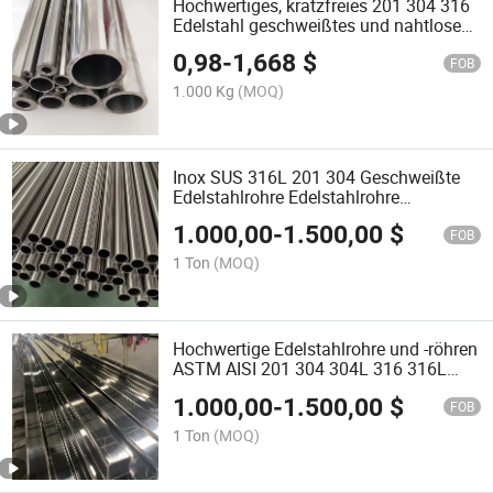
Hochwertiges, kratzfreies 201 304 316
Edelstahl geschweißtes und nahtloses
Rohr, chinesischer Hersteller, Preis pro
0,98
-
1,668
$
kg
FOB
1.000 Kg
(MOQ)
Inox SUS 316L 201 304 Geschweißte
Edelstahlrohre Edelstahlrohre
Edelstahlrohr
1.000,00
-
1.500,00
$
FOB
1 Ton
(MOQ)
Hochwertige Edelstahlrohre und -röhren
ASTM AISI 201 304 304L 316 316L
Geschweißtes Rohr Edelstahlrohr
1.000,00
-
1.500,00
$
FOB
1 Ton
(MOQ)