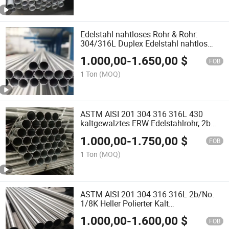
Edelstahl nahtloses Rohr & Rohr:
304/316L Duplex Edelstahl nahtlos
geschweißtes Stahlrohr Wasserrohr
1.000,00
-
1.650,00
$
Fabrikpreis Rohr
FOB
1 Ton
(MOQ)
ASTM AISI 201 304 316 316L 430
kaltgewalztes ERW Edelstahlrohr, 2b
Ba-Beizung hell polierte Oberfläche,
1.000,00
-
1.750,00
$
industrielle Edelstahlrohrfabrik
FOB
Direktpreis
1 Ton
(MOQ)
ASTM AISI 201 304 316 316L 2b/No.
1/8K Heller Polierter Kalt
Warmgewalzter Edelstahl Nahtloser /
1.000,00
-
1.600,00
$
Geschweißter Rohrfitting für
FOB