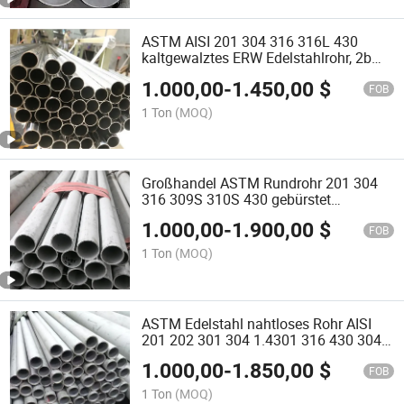
ASTM AISI 201 304 316 316L 430
kaltgewalztes ERW Edelstahlrohr, 2b
Ba-Beizung hell polierte Oberfläche,
1.000,00
-
1.450,00
$
industrielles Edelstahlrohr Fabrikpreis
FOB
direkt
1 Ton
(MOQ)
Großhandel ASTM Rundrohr 201 304
316 309S 310S 430 gebürstet
spiegelpoliert nahtlos geschweißtes
1.000,00
-
1.900,00
$
Edelstahlrohr
FOB
1 Ton
(MOQ)
ASTM Edelstahl nahtloses Rohr AISI
201 202 301 304 1.4301 316 430 304L
316L Ss geschweißtes Rohr
1.000,00
-
1.850,00
$
FOB
1 Ton
(MOQ)