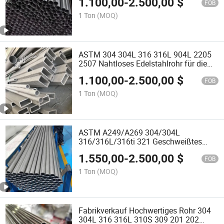
1.100,00
-
2.500,00
$
Nahtlos Geschweißt Edelstahlrohr Preis
FOB
1 Ton
(MOQ)
ASTM 304 304L 316 316L 904L 2205
2507 Nahtloses Edelstahlrohr für die
Industrie zu verkaufen
1.100,00
-
2.500,00
$
FOB
1 Ton
(MOQ)
ASTM A249/A269 304/304L
316/316L/316ti 321 Geschweißtes
Edelstahlrohr für Wärmetauscherrohre /
1.550,00
-
2.500,00
$
Kondensatorrohre Kesselrohr
FOB
1 Ton
(MOQ)
Fabrikverkauf Hochwertiges Rohr 304
304L 316 316L 310S 309 201 202