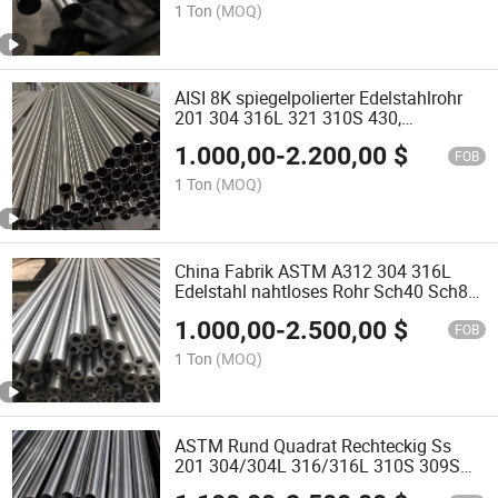
Wasserversorgungssysteme
1 Ton
(MOQ)
AISI 8K spiegelpolierter Edelstahlrohr
201 304 316L 321 310S 430,
korrosionsbeständiges nahtloses und
1.000,00
-
2.200,00
$
geschweißtes Rohr
FOB
1 Ton
(MOQ)
China Fabrik ASTM A312 304 316L
Edelstahl nahtloses Rohr Sch40 Sch80
Edelstahlrohr Edelstahl geschweißtes
1.000,00
-
2.500,00
$
Rohr
FOB
1 Ton
(MOQ)
ASTM Rund Quadrat Rechteckig Ss
201 304/304L 316/316L 310S 309S
409 904 430 Gebürstet Spiegelpoliert