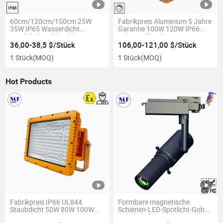
60cm/120cm/150cm 25W
Fabrikpreis Aluminium 5 Jahre
35W IP65 Wasserdicht
Garantie 100W 120W IP66
Staubdicht Edelstahl
Industrielle sichere LED-
Explosionsgeschütztes
Straßenleuchte ATEX LED-
36,00-38,5 $/Stück
106,00-121,00 $/Stück
Leuchten LED Tri-Proof Licht
Licht wasserdicht LED-
1 Stück
(MOQ)
1 Stück
(MOQ)
für Werkstatt Lager
Explosionsschutzlicht
Chemische Industrie
Hot Products
Fabrikpreis IP66 UL844
Formbare magnetische
Staubdicht 50W 80W 100W
Schienen-LED-Spotlicht-Gobo-
150W 200W 240W 300W
Projektor für