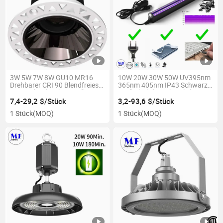
3W 5W 7W 8W GU10 MR16
10W 20W 30W 50W UV395nm
Drehbarer CRI 90 Blendfreies
365nm 405nm IP43 Schwarz
LED-Einbauleuchte Weiß
Weiß Flutlicht Röhrenlicht
Schwarz LED-Gehäuse
Vollspektrum Ultraviolett
7,4-29,2 $/Stück
3,2-93,6 $/Stück
Austauschbare Einbau-LED-
Röhren LED UV
1 Stück
(MOQ)
1 Stück
(MOQ)
Spotdownlight
Aushärtungslicht UV Lampe
für Unterhaltung Party