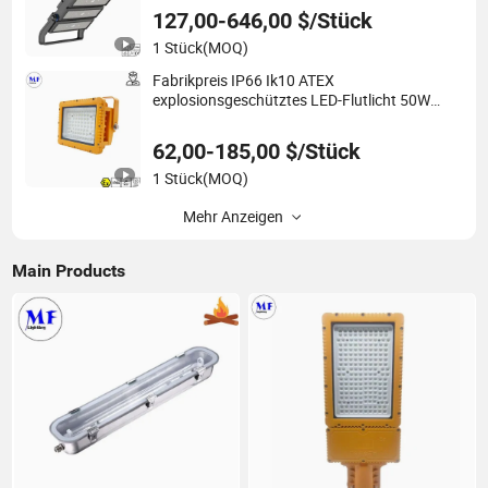
Stadionlicht für Fußballplatz
127,00-646,00 $/Stück
1 Stück
(MOQ)
Fabrikpreis IP66 Ik10 ATEX
explosionsgeschütztes LED-Flutlicht 50W
100W 200W 240W explosionsgeschütztes
Flutlicht LED professionelle Beleuchtung für
62,00-185,00 $/Stück
Marine Offshore Yard
1 Stück
(MOQ)
Mehr Anzeigen
Main Products