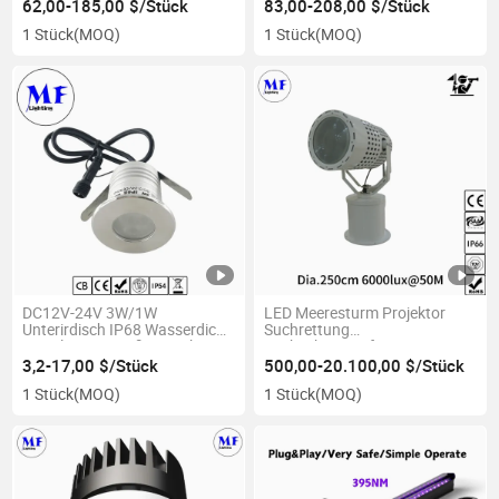
Explosionsgeschützt
Kunstsammlungen, temporäre
62,00-185,00 $/Stück
83,00-208,00 $/Stück
Explosionssichere LED-
Kunstausstellungen,
1 Stück
(MOQ)
1 Stück
(MOQ)
Flutlicht für Atex
Kunstwerk-
Schwerindustrie Lagerstätte
Restaurierungswerkstätten,
Beleuchtung von
Kunstgalerien
DC12V-24V 3W/1W
LED Meeresturm Projektor
Unterirdisch IP68 Wasserdicht
Suchrettung
Eingelassene Außen Deck RGB
Suchscheinwerfer IP66 Marine
LED Einbau Bodenlicht für
Boot Schiff Himmelstrahl
3,2-17,00 $/Stück
500,00-20.100,00 $/Stück
Garten Landschaft
300W 400W 500W 600W
1 Stück
(MOQ)
1 Stück
(MOQ)
Schwimmbecken Beleuchtung
Projektionsdistanz 2km 3km
Spot Suchlicht